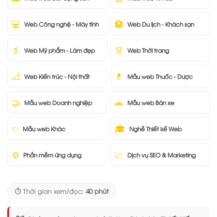
💻
🏨
Web Công nghệ - Máy tính
Web Du lịch - Khách sạn
💄
👗
Web Mỹ phẩm - Làm đẹp
Web Thời trang
📐
💊
Web Kiến trúc - Nội thất
Mẫu web Thuốc - Dược
🤝
🚗
Mẫu web Doanh nghiệp
Mẫu web Bán xe
✨
🎓
Mẫu web Khác
Nghề Thiết kế Web
⚙️
📈
Phần mềm ứng dụng
Dịch vụ SEO & Marketing
⏱️ Thời gian xem/đọc:
40 phút