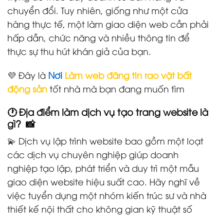
chuyển đổi. Tuy nhiên, giống như một cửa
hàng thực tế, một làm giao diện web cần phải
hấp dẫn, chức năng và nhiều thông tin để
thực sự thu hút khán giả của bạn.
💜 Đây là
Nơi
Làm web đăng tin rao vặt bất
động sản
tốt nhà mà bạn đang muốn tìm
🕐 Địa điểm làm dịch vụ tạo trang website là
gì? 📸
💫 Dịch vụ lập trình website bao gồm một loạt
các dịch vụ chuyên nghiệp giúp doanh
nghiệp tạo lập, phát triển và duy trì một mẫu
giao diện website hiệu suất cao. Hãy nghĩ về
việc tuyển dụng một nhóm kiến trúc sư và nhà
thiết kế nội thất cho không gian kỹ thuật số