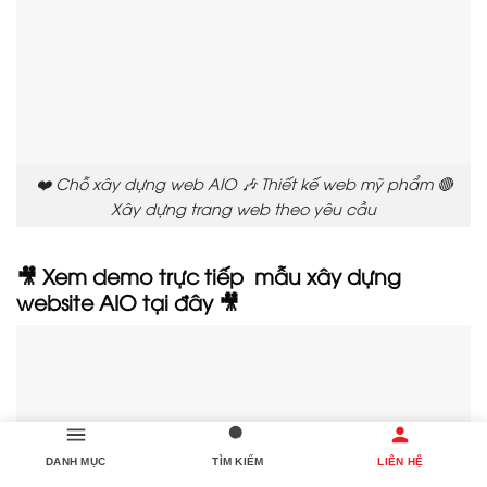
❤️ Chỗ xây dựng web AIO 🎶 Thiết kế web mỹ phẩm 🔴
Xây dựng trang web theo yêu cầu
🎥 Xem demo trực tiếp mẫu xây dựng
website AIO tại đây 🎥
DANH MỤC
TÌM KIẾM
LIÊN HỆ