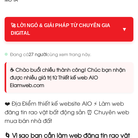
🚀 LỜI NGỎ & GIẢI PHÁP TỪ CHUYÊN GIA
▼
DIGITAL
Đang có
27 người
cùng xem trang này.
☕ Chào buổi chiều thành công! Chúc bạn nhận
được nhiều giá trị từ Thiết kế web AIO
Elamweb.com
❤️ Địa Điểm thiết kế website AIO ⚡ Làm web
đăng tin rao vặt bất động sản ⏰ Chuyên web
mua bán nhà đất
🌀 Vì sao bạn cần làm web đăng tin rao vặt