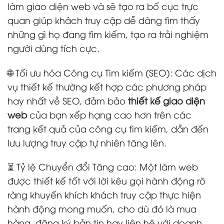
làm giao diện web và sẽ tạo ra bố cục trực
quan giúp khách truy cập dễ dàng tìm thấy
những gì họ đang tìm kiếm, tạo ra trải nghiệm
người dùng tích cực.
🌐 Tối ưu hóa Công cụ Tìm kiếm (SEO): Các dịch
vụ thiết kế thường kết hợp các phương pháp
hay nhất về SEO, đảm bảo
thiết kế giao diện
web
của bạn xếp hạng cao hơn trên các
trang kết quả của công cụ tìm kiếm, dẫn đến
lưu lượng truy cập tự nhiên tăng lên.
⏳ Tỷ lệ Chuyển đổi Tăng cao: Một làm web
được thiết kế tốt với lời kêu gọi hành động rõ
ràng khuyến khích khách truy cập thực hiện
hành động mong muốn, cho dù đó là mua
hàng, đăng ký bản tin hay liên hệ với doanh