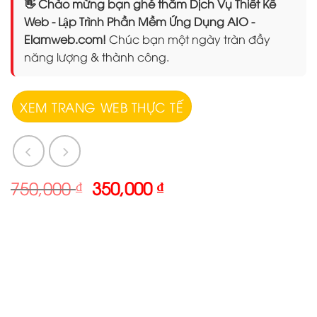
👋 Chào mừng bạn ghé thăm Dịch Vụ Thiết Kế
Web - Lập Trình Phần Mềm Ứng Dụng AIO -
Elamweb.com!
Chúc bạn một ngày tràn đầy
năng lượng & thành công.
XEM TRANG WEB THỰC TẾ
Giá
Giá
750,000
₫
350,000
₫
gốc
hiện
là:
tại
750,000 ₫.
là:
350,000 ₫.