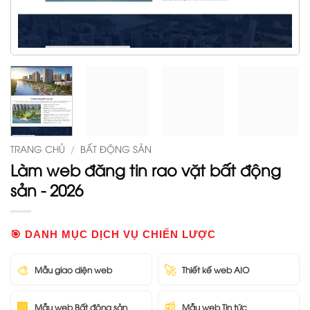
TRANG CHỦ
/
BẤT ĐỘNG SẢN
Làm web đăng tin rao vặt bất động
sản - 2026
🎯 DANH MỤC DỊCH VỤ CHIẾN LƯỢC
🎨
🚀
Mẫu giao diện web
Thiết kế web AIO
🏢
📰
Mẫu web Bất động sản
Mẫu web Tin tức