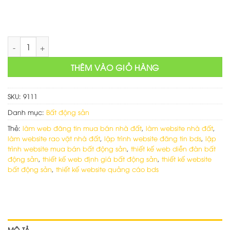
Làm web đăng tin rao vặt bất động sản số lượng
THÊM VÀO GIỎ HÀNG
SKU:
9111
Danh mục:
Bất động sản
Thẻ:
làm web đăng tin mua bán nhà đất
,
làm website nhà đất
,
làm website rao vặt nhà đất
,
lập trình website đăng tin bds
,
lập
trình website mua bán bất động sản
,
thiết kế web diễn đàn bất
động sản
,
thiết kế web định giá bất động sản
,
thiết kế website
bất động sản
,
thiết kế website quảng cáo bds
MÔ TẢ