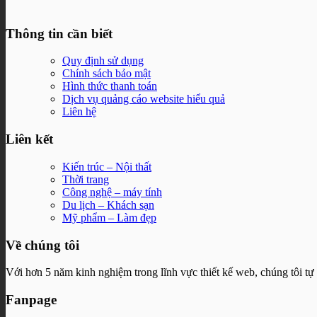
Thông tin cần biết
Quy định sử dụng
Chính sách bảo mật
Hình thức thanh toán
Dịch vụ quảng cáo website hiểu quả
Liên hệ
Liên kết
Kiến trúc – Nội thất
Thời trang
Công nghệ – máy tính
Du lịch – Khách sạn
Mỹ phẩm – Làm đẹp
Về chúng tôi
Với hơn 5 năm kinh nghiệm trong lĩnh vực thiết kế web, chúng tôi tự
Fanpage