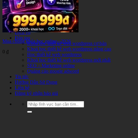
Xe hơi – Thể thao
Khác
Khuyến mại
Chưa phân loại
Khoá học online
Dịch vụ
Đào tạo
Mua chung khóa học online - 2026
Khoá học thiết kế web wordpress cơ bản
Khoá học thiết kế web wordpress nâng cao
0
₫
Học thiết kế web wordpress
Khoá học thiết kế web wordpress mới nhất
SEO – Marketing online
Quảng cáo google adword
Tin tức
Hướng Dẫn Sử Dụng
Liên hệ
Đăng ký nhận báo giá
Tìm
kiếm: