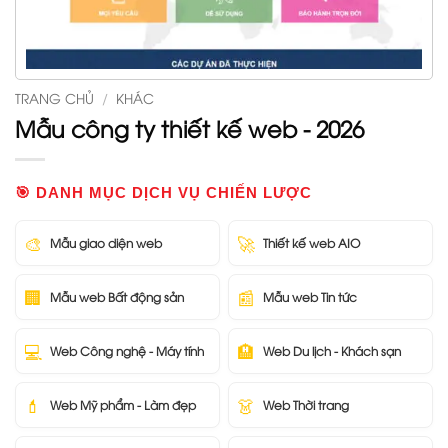
TRANG CHỦ
/
KHÁC
Mẫu công ty thiết kế web - 2026
🎯 DANH MỤC DỊCH VỤ CHIẾN LƯỢC
🎨
🚀
Mẫu giao diện web
Thiết kế web AIO
🏢
📰
Mẫu web Bất động sản
Mẫu web Tin tức
💻
🏨
Web Công nghệ - Máy tính
Web Du lịch - Khách sạn
💄
👗
Web Mỹ phẩm - Làm đẹp
Web Thời trang