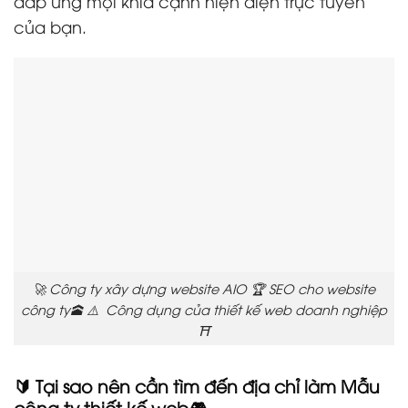
đáp ứng mọi khía cạnh hiện diện trực tuyến
của bạn.
🚀 Công ty xây dựng website AIO 🏆 SEO cho website
công ty🕋 ⚠️ Công dụng của thiết kế web doanh nghiệp
⛩️
🔰 Tại sao nên cần tìm đến địa chỉ làm Mẫu
công ty thiết kế web🎮