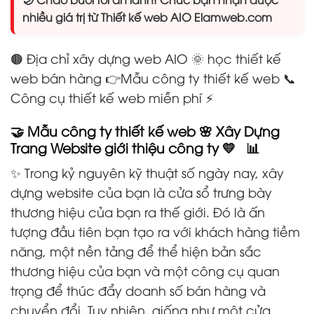
nhiều giá trị từ Thiết kế web AIO Elamweb.com
🟠 Địa chỉ xây dựng web AIO 🌞 học thiết kế
web bán hàng 👉Mẫu công ty thiết kế web 📞
Công cụ thiết kế web miễn phí ⚡
🤝 Mẫu công ty thiết kế web 🌸 Xây Dựng
Trang Website giới thiệu công ty 💛 📊
✨ Trong kỷ nguyên kỹ thuật số ngày nay, xây
dựng website của bạn là cửa sổ trưng bày
thương hiệu của bạn ra thế giới. Đó là ấn
tượng đầu tiên bạn tạo ra với khách hàng tiềm
năng, một nền tảng để thể hiện bản sắc
thương hiệu của bạn và một công cụ quan
trọng để thúc đẩy doanh số bán hàng và
chuyển đổi. Tuy nhiên, giống như một cửa