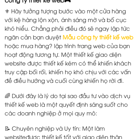
⚜️ Hãy tưởng tượng bước vào một cửa hàng
với kệ hàng lộn xộn, ánh sáng mờ và bố cục
khó hiểu. Chẳng phải điều đó sẽ ngay lập tức
ngăn cản bạn duyệt
Mẫu công ty thiết kế web
hoặc mua hàng? lập trình trang web của bạn
hoạt động tương tự. Một thiết kế giao diện
website được thiết kế kém có thể khiến khách
truy cập bối rối, khiến họ khó chịu với các vấn
đề điều hướng và cuối cùng khiến họ rời đi.
🌈 Dưới đây là lý do tại sao đầu tư vào dịch vụ
thiết kế web là một quyết định sáng suốt cho
các doanh nghiệp ở mọi quy mô:
📝 Chuyên nghiệp và Uy tín: Một làm
websiteđược thiết kế tốt với giao diện thân