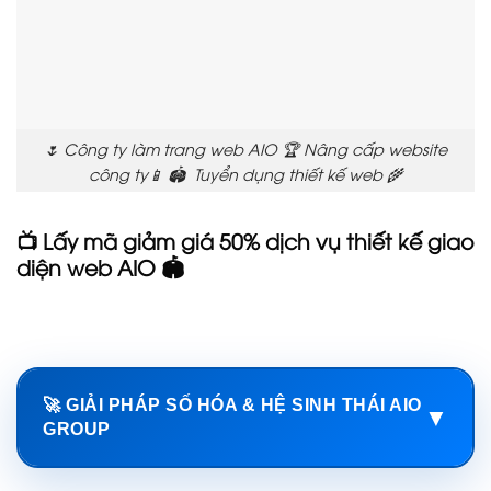
🌷 Công ty làm trang web AIO 🏆 Nâng cấp website
công ty📱 🏟️ Tuyển dụng thiết kế web 🌾
📺 Lấy mã giảm giá 50% dịch vụ thiết kế giao
diện web AIO 🏟️
🚀 GIẢI PHÁP SỐ HÓA & HỆ SINH THÁI AIO
▼
GROUP