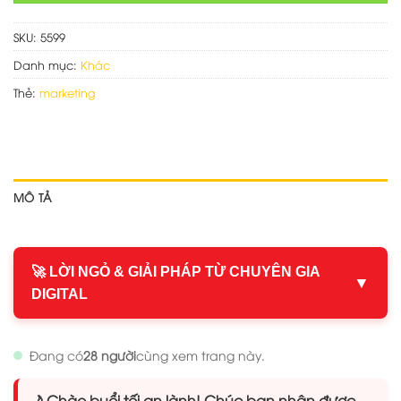
SKU:
5599
Danh mục:
Khác
Thẻ:
marketing
MÔ TẢ
🚀 LỜI NGỎ & GIẢI PHÁP TỪ CHUYÊN GIA
▼
DIGITAL
Đang có
28 người
cùng xem trang này.
🌙 Chào buổi tối an lành! Chúc bạn nhận được