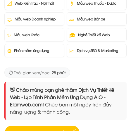
📐
💊
Web Kiến trúc - Nội thất
Mẫu web Thuốc - Dược
🤝
🚗
Mẫu web Doanh nghiệp
Mẫu web Bán xe
✨
🎓
Mẫu web Khác
Nghề Thiết kế Web
⚙️
📈
Phần mềm ứng dụng
Dịch vụ SEO & Marketing
⏱️ Thời gian xem/đọc:
28 phút
👋 Chào mừng bạn ghé thăm Dịch Vụ Thiết Kế
Web - Lập Trình Phần Mềm Ứng Dụng AIO -
Elamweb.com!
Chúc bạn một ngày tràn đầy
năng lượng & thành công.