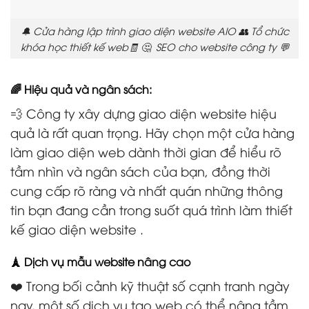
🔔 Cửa hàng lập trình giao diện website AIO 👥 Tổ chức
khóa học thiết kế web🧾 🤔 SEO cho website công ty 💬
🌈 Hiệu quả và ngân sách:
💨 Công ty xây dựng giao diện website hiệu
quả là rất quan trọng. Hãy chọn một cửa hàng
làm giao diện web dành thời gian để hiểu rõ
tầm nhìn và ngân sách của bạn, đồng thời
cung cấp rõ ràng và nhất quán những thông
tin bạn đang cần trong suốt quá trình làm thiết
kế giao diện website .
🗼 Dịch vụ mẫu website nâng cao
❤️ Trong bối cảnh kỹ thuật số cạnh tranh ngày
nay, một số dịch vụ tạo web có thể nâng tầm