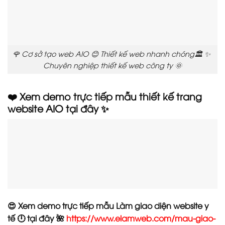
🌹 Cơ sở tạo web AIO 😊 Thiết kế web nhanh chóng🏛️ ✨
Chuyên nghiệp thiết kế web công ty 🌞
❤️ Xem demo trực tiếp mẫu thiết kế trang
website AIO tại đây ✨
😍 Xem demo trực tiếp mẫu Làm giao diện website y
tế 🕛 tại đây 🌺
https://www.elamweb.com/mau-giao-