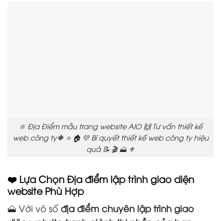
🔆 Địa Điểm mẫu trang website AIO 🙌 Tư vấn thiết kế
web công ty🔶 ⭐ 🏠 💛 Bí quyết thiết kế web công ty hiệu
quả 📝 🎬 🗻 ⚜️
❤️ Lựa Chọn Địa điểm lập trình giao diện
website Phù Hợp
🗻 Với vô số
địa điểm chuyên lập trình giao