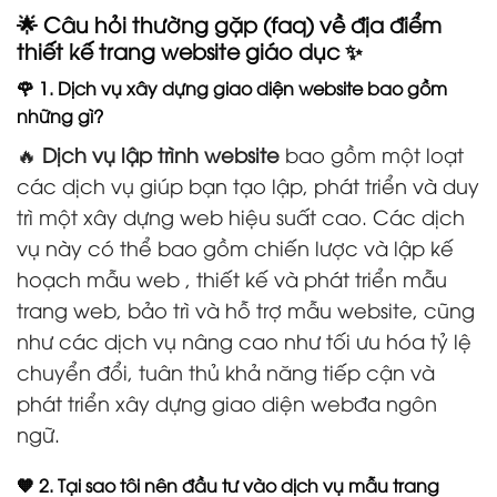
🌟 Câu hỏi thường gặp (faq) về địa điểm
thiết kế trang website giáo dục ✨
🌹 1. Dịch vụ xây dựng giao diện website bao gồm
những gì?
🔥
Dịch vụ lập trình website
bao gồm một loạt
các dịch vụ giúp bạn tạo lập, phát triển và duy
trì một xây dựng web hiệu suất cao. Các dịch
vụ này có thể bao gồm chiến lược và lập kế
hoạch mẫu web , thiết kế và phát triển mẫu
trang web, bảo trì và hỗ trợ mẫu website, cũng
như các dịch vụ nâng cao như tối ưu hóa tỷ lệ
chuyển đổi, tuân thủ khả năng tiếp cận và
phát triển xây dựng giao diện webđa ngôn
ngữ.
🧡 2. Tại sao tôi nên đầu tư vào dịch vụ mẫu trang