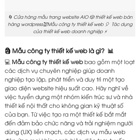
🌀 Cửa hàng mẫu trang website AIO 🎲 thiết kế web bán
hàng wordpress💒Mẫu công ty thiết kế web 🎈 Tác dụng
của thiết kế web doanh nghiệp ⚡
🗿 Mẫu công ty thiết kế web là gì? 📊
💻
Mẫu công ty thiết kế web
bao gồm một loạt
các dịch vụ chuyên nghiệp giúp doanh
nghiệp tạo lập, phát triển và duy trì một tạo
giao diện website hiệu suất cao. Hãy nghĩ về
việc tuyển dụng một nhóm kiến trúc sư và nhà
thiết kế nội thất cho không gian kỹ thuật số
của bạn. Từ việc tạo ra một thiết kế bắt mắt
đến đảm bảo chức năng và trải nghiệm người
dùng (UX) liền mạch, các dịch vụ mẫu web