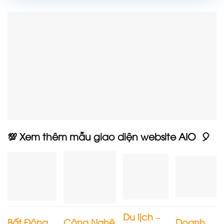
💯 Xem thêm mẫu giao diện website AIO 🎈
Du lịch –
Bất Động
Công Nghệ
Doanh