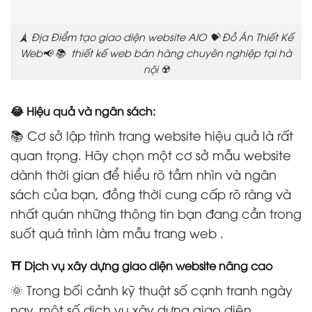
🗼 Địa Điểm tạo giao diện website AIO 💝 Đồ Án Thiết Kế
Web📢 📚 thiết kế web bán hàng chuyên nghiệp tại hà
nội ☢️
😂 Hiệu quả và ngân sách:
📚 Cơ sở lập trình trang website hiệu quả là rất
quan trọng. Hãy chọn một cơ sở mẫu website
dành thời gian để hiểu rõ tầm nhìn và ngân
sách của bạn, đồng thời cung cấp rõ ràng và
nhất quán những thông tin bạn đang cần trong
suốt quá trình làm mẫu trang web .
⛩️ Dịch vụ xây dựng giao diện website nâng cao
🌞 Trong bối cảnh kỹ thuật số cạnh tranh ngày
nay, một số dịch vụ xây dựng giao diện