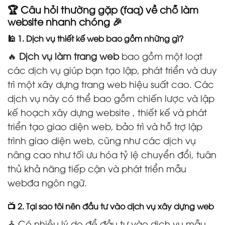
🏆 Câu hỏi thường gặp (faq) về chỗ làm
website nhanh chóng 🎉
🕌 1. Dịch vụ thiết kế web bao gồm những gì?
🔥
Dịch vụ làm trang web
bao gồm một loạt
các dịch vụ giúp bạn tạo lập, phát triển và duy
trì một xây dựng trang web hiệu suất cao. Các
dịch vụ này có thể bao gồm chiến lược và lập
kế hoạch xây dựng website , thiết kế và phát
triển tạo giao diện web, bảo trì và hỗ trợ lập
trình giao diện web, cũng như các dịch vụ
nâng cao như tối ưu hóa tỷ lệ chuyển đổi, tuân
thủ khả năng tiếp cận và phát triển mẫu
webđa ngôn ngữ.
📺 2. Tại sao tôi nên đầu tư vào dịch vụ xây dựng web
⛪ Có nhiều lý do để đầu tư vào dịch vụ mẫu