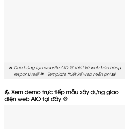
🔥 Cửa hàng tạo website AIO 🎊 thiết kế web bán hàng
responsive🌈 🌟 Template thiết kế web miễn phí 📸
💪 Xem demo trực tiếp mẫu xây dựng giao
diện web AIO tại đây 💠