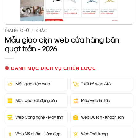
TRANG CHỦ
/
KHÁC
Mẫu giao diện web cửa hàng bán
quạt trần - 2026
🎯 DANH MỤC DỊCH VỤ CHIẾN LƯỢC
🎨
🚀
Mẫu giao diện web
Thiết kế web AIO
🏢
📰
Mẫu web Bất động sản
Mẫu web Tin tức
💻
🏨
Web Công nghệ - Máy tính
Web Du lịch - Khách sạn
💄
👗
Web Mỹ phẩm - Làm đẹp
Web Thời trang