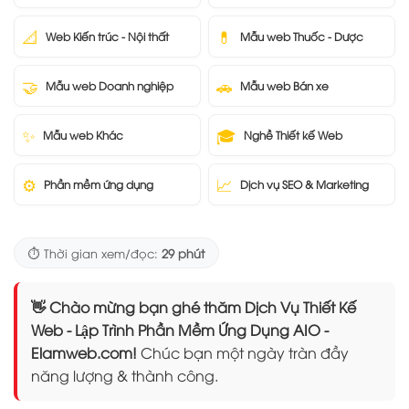
📐
💊
Web Kiến trúc - Nội thất
Mẫu web Thuốc - Dược
🤝
🚗
Mẫu web Doanh nghiệp
Mẫu web Bán xe
✨
🎓
Mẫu web Khác
Nghề Thiết kế Web
⚙️
📈
Phần mềm ứng dụng
Dịch vụ SEO & Marketing
⏱️ Thời gian xem/đọc:
29 phút
👋 Chào mừng bạn ghé thăm Dịch Vụ Thiết Kế
Web - Lập Trình Phần Mềm Ứng Dụng AIO -
Elamweb.com!
Chúc bạn một ngày tràn đầy
năng lượng & thành công.