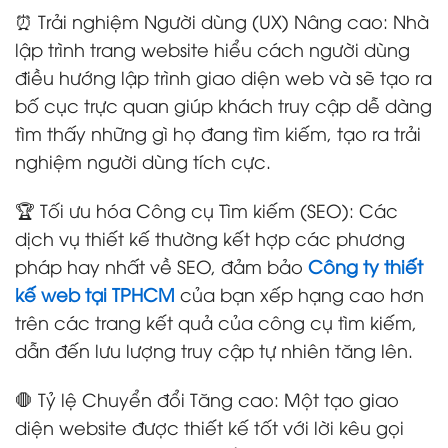
⏰ Trải nghiệm Người dùng (UX) Nâng cao: Nhà
lập trình trang website hiểu cách người dùng
điều hướng lập trình giao diện web và sẽ tạo ra
bố cục trực quan giúp khách truy cập dễ dàng
tìm thấy những gì họ đang tìm kiếm, tạo ra trải
nghiệm người dùng tích cực.
🏆 Tối ưu hóa Công cụ Tìm kiếm (SEO): Các
dịch vụ thiết kế thường kết hợp các phương
pháp hay nhất về SEO, đảm bảo
Công ty thiết
kế web tại TPHCM
của bạn xếp hạng cao hơn
trên các trang kết quả của công cụ tìm kiếm,
dẫn đến lưu lượng truy cập tự nhiên tăng lên.
🛑 Tỷ lệ Chuyển đổi Tăng cao: Một tạo giao
diện website được thiết kế tốt với lời kêu gọi