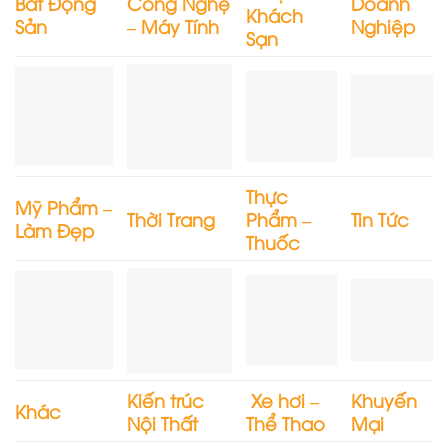
Bất Động
Công Nghệ
Doanh
Khách
Sản
– Máy Tính
Nghiệp
Sạn
Thực
Mỹ Phẩm –
Thời Trang
Phẩm –
Tin Tức
Làm Đẹp
Thuốc
Kiến trúc
Xe hơi –
Khuyến
Khác
Nội Thất
Thể Thao
Mại