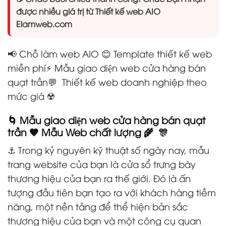
được nhiều giá trị từ Thiết kế web AIO
Elamweb.com
📢 Chỗ làm web AIO 😊 Template thiết kế web
miễn phí⚡ Mẫu giao diện web cửa hàng bán
quạt trần💬 Thiết kế web doanh nghiệp theo
mức giá ☢️
🌀 Mẫu giao diện web cửa hàng bán quạt
trần 🧡 Mẫu Web chất lượng 🌾 🎊
⚓ Trong kỷ nguyên kỹ thuật số ngày nay, mẫu
trang website của bạn là cửa sổ trưng bày
thương hiệu của bạn ra thế giới. Đó là ấn
tượng đầu tiên bạn tạo ra với khách hàng tiềm
năng, một nền tảng để thể hiện bản sắc
thương hiệu của bạn và một công cụ quan