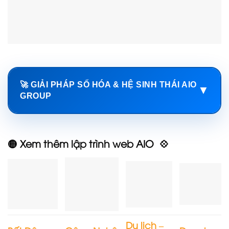
🚀 GIẢI PHÁP SỐ HÓA & HỆ SINH THÁI AIO
▼
GROUP
🟡 Xem thêm lập trình web AIO 💠
Du lịch –