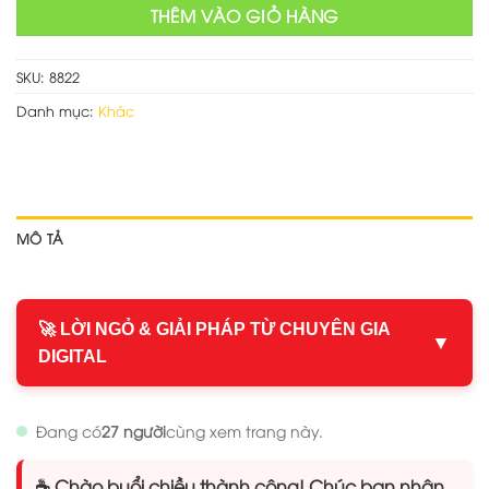
THÊM VÀO GIỎ HÀNG
SKU:
8822
Danh mục:
Khác
MÔ TẢ
🚀 LỜI NGỎ & GIẢI PHÁP TỪ CHUYÊN GIA
▼
DIGITAL
Đang có
27 người
cùng xem trang này.
☕ Chào buổi chiều thành công! Chúc bạn nhận