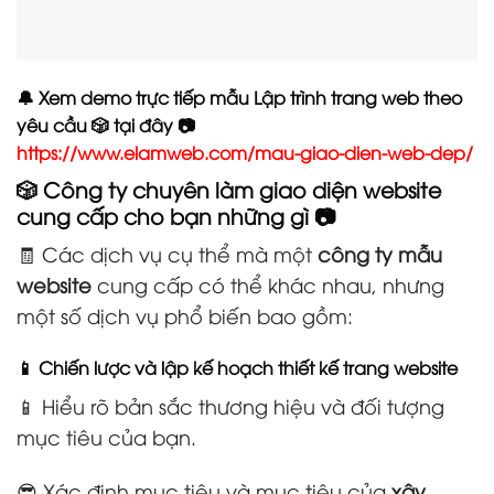
🔔 Xem demo trực tiếp mẫu Lập trình trang web theo
yêu cầu 🎲 tại đây 📷
https://www.elamweb.com/mau-giao-dien-web-dep/
🎲 Công ty chuyên làm giao diện website
cung cấp cho bạn những gì 📷
🧾 Các dịch vụ cụ thể mà một
công ty mẫu
website
cung cấp có thể khác nhau, nhưng
một số dịch vụ phổ biến bao gồm:
📱 Chiến lược và lập kế hoạch thiết kế trang website
📱 Hiểu rõ bản sắc thương hiệu và đối tượng
mục tiêu của bạn.
😎 Xác định mục tiêu và mục tiêu của
xây