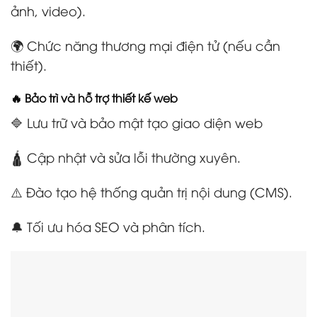
ảnh, video).
🌍 Chức năng thương mại điện tử (nếu cần
thiết).
🔥 Bảo trì và hỗ trợ thiết kế web
🔷 Lưu trữ và bảo mật tạo giao diện web
🛕 Cập nhật và sửa lỗi thường xuyên.
⚠️ Đào tạo hệ thống quản trị nội dung (CMS).
🔔 Tối ưu hóa SEO và phân tích.