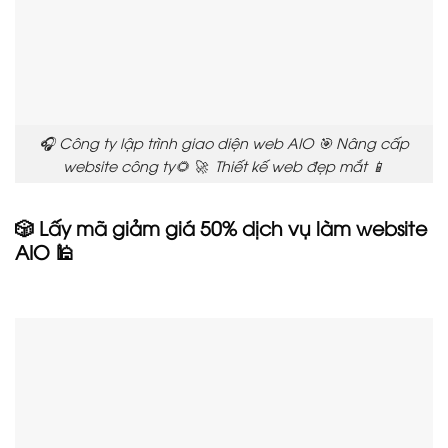
🎧 Công ty lập trình giao diện web AIO 🎯 Nâng cấp
website công ty🌻 🚀 Thiết kế web đẹp mắt 📱
🎲 Lấy mã giảm giá 50% dịch vụ làm website
AIO 🕌