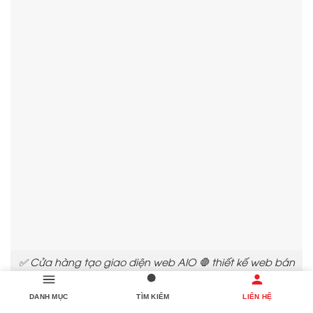
✅ Cửa hàng tạo giao diện web AIO 🛑 thiết kế web bán
hàng đẹp✨ 💥 Công ty thiết kế web tại Đà Nẵng 🧡 💈
Công ty xây dựng giao diện website AIO 🧡 thiết kế web
DANH MỤC
TÌM KIẾM
LIÊN HỆ
bán hàng phù hợp✨ ⚡ Hướng dẫn thiết kế web công ty