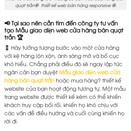
quạt trần🏵️ thiết kế web bán hàng responsive 🏵️
📢 Tại sao nên cần tìm đến công ty tư vấn
tạo Mẫu giao diện web cửa hàng bán quạt
trần
🏆
💈 Hãy tưởng tượng bước vào một cửa hàng
với kệ hàng lộn xộn, ánh sáng mờ và bố cục
khó hiểu. Chẳng phải điều đó sẽ ngay lập tức
ngăn cản bạn duyệt
Mẫu giao diện web cửa
hàng bán quạt trần
hoặc mua hàng? thiết kế
website của bạn hoạt động tương tự. Một mẫu
trang website được thiết kế kém có thể khiến
khách truy cập bối rối, khiến họ khó chịu với
các vấn đề điều hướng và cuối cùng khiến họ
rời đi.