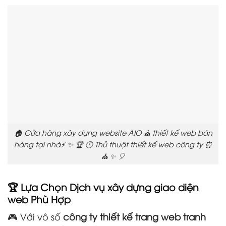
🏠 Cửa hàng xây dựng website AIO ⛪ thiết kế web bán
hàng tại nhà⚡ ✨ 🏆 🕛 Thủ thuật thiết kế web công ty ⏰
⛪ ✨ 🎈
🏆 Lựa Chọn Dịch vụ xây dựng giao diện
web Phù Hợp
🎮 Với vô số
công ty thiết kế trang web tranh