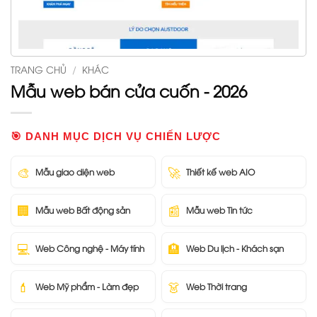
TRANG CHỦ
/
KHÁC
Mẫu web bán cửa cuốn - 2026
🎯 DANH MỤC DỊCH VỤ CHIẾN LƯỢC
🎨
🚀
Mẫu giao diện web
Thiết kế web AIO
🏢
📰
Mẫu web Bất động sản
Mẫu web Tin tức
💻
🏨
Web Công nghệ - Máy tính
Web Du lịch - Khách sạn
💄
👗
Web Mỹ phẩm - Làm đẹp
Web Thời trang