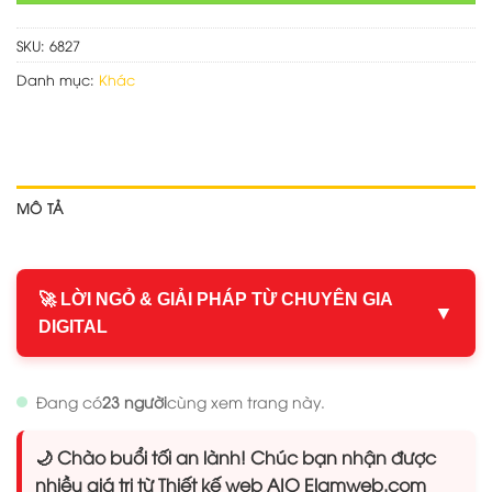
SKU:
6827
Danh mục:
Khác
MÔ TẢ
🚀 LỜI NGỎ & GIẢI PHÁP TỪ CHUYÊN GIA
▼
DIGITAL
Đang có
23 người
cùng xem trang này.
🌙 Chào buổi tối an lành! Chúc bạn nhận được
nhiều giá trị từ Thiết kế web AIO Elamweb.com