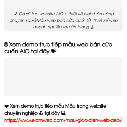
🎵 Cơ sở tạo website AIO ⚡ thiết kế web bán hàng
chuyên sâu💦Mẫu web bán cửa cuốn ⏲️ Thiết kế web
doanh nghiệp tạo ấn tượng 🌼
🌐 Xem demo trực tiếp mẫu web bán cửa
cuốn AIO tại đây 💝
❤️ Xem demo trực tiếp mẫu Mẫu trang website
chuyên nghiệp 💪 tại đây 💻
https://www.elamweb.com/mau-giao-dien-web-dep/