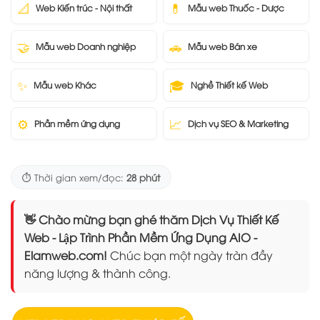
📐
💊
Web Kiến trúc - Nội thất
Mẫu web Thuốc - Dược
🤝
🚗
Mẫu web Doanh nghiệp
Mẫu web Bán xe
✨
🎓
Mẫu web Khác
Nghề Thiết kế Web
⚙️
📈
Phần mềm ứng dụng
Dịch vụ SEO & Marketing
⏱️ Thời gian xem/đọc:
28 phút
👋 Chào mừng bạn ghé thăm Dịch Vụ Thiết Kế
Web - Lập Trình Phần Mềm Ứng Dụng AIO -
Elamweb.com!
Chúc bạn một ngày tràn đầy
năng lượng & thành công.