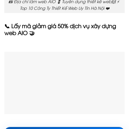
📸 Địa chỉ làm web AIO 💈 Tuyển dụng thiết kế web🙌 ⚡
Top 10 Công Ty Thiết Kế Web Uy Tín Hà Nội ❤️
📞 Lấy mã giảm giá 50% dịch vụ xây dựng
web AIO 🤝