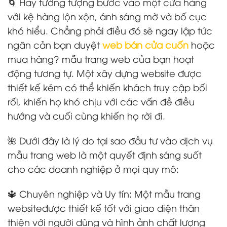
🌀 Hãy tưởng tượng bước vào một cửa hàng
với kệ hàng lộn xộn, ánh sáng mờ và bố cục
khó hiểu. Chẳng phải điều đó sẽ ngay lập tức
ngăn cản bạn duyệt
web bán cửa cuốn
hoặc
mua hàng? mẫu trang web của bạn hoạt
động tương tự. Một xây dựng website được
thiết kế kém có thể khiến khách truy cập bối
rối, khiến họ khó chịu với các vấn đề điều
hướng và cuối cùng khiến họ rời đi.
🌺 Dưới đây là lý do tại sao đầu tư vào dịch vụ
mẫu trang web là một quyết định sáng suốt
cho các doanh nghiệp ở mọi quy mô:
🔱 Chuyên nghiệp và Uy tín: Một mẫu trang
websiteđược thiết kế tốt với giao diện thân
thiện với người dùng và hình ảnh chất lượng