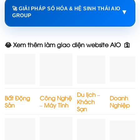
🚀 GIẢI PHÁP SỐ HÓA & HỆ SINH THÁI AIO
▼
GROUP
😂 Xem thêm làm giao diện website AIO 🛐
Du lịch –
Bất Động
Công Nghệ
Doanh
Khách
Sản
– Máy Tính
Nghiệp
Sạn