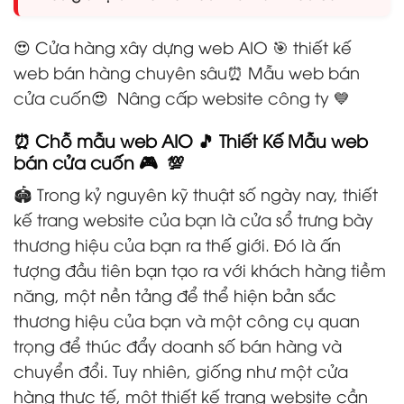
😍 Cửa hàng xây dựng web AIO 🎯 thiết kế
web bán hàng chuyên sâu⏰ Mẫu web bán
cửa cuốn😍 Nâng cấp website công ty 💙
⏰ Chỗ mẫu web AIO 🎵 Thiết Kế Mẫu web
bán cửa cuốn 🎮 💯
🏟️ Trong kỷ nguyên kỹ thuật số ngày nay, thiết
kế trang website của bạn là cửa sổ trưng bày
thương hiệu của bạn ra thế giới. Đó là ấn
tượng đầu tiên bạn tạo ra với khách hàng tiềm
năng, một nền tảng để thể hiện bản sắc
thương hiệu của bạn và một công cụ quan
trọng để thúc đẩy doanh số bán hàng và
chuyển đổi. Tuy nhiên, giống như một cửa
hàng thực tế, một thiết kế trang website cần