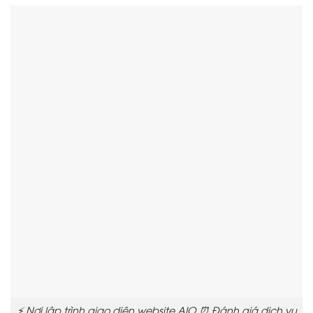
⚡ Nơi lập trình giao diện website AIO ⏰ Đánh giá dịch vụ