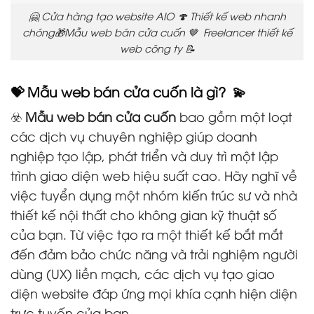
🤗 Cửa hàng tạo website AIO 🍄 Thiết kế web nhanh
chóng🎁Mẫu web bán cửa cuốn 🤎 Freelancer thiết kế
web công ty 📝
💝 Mẫu web bán cửa cuốn là gì? 💫
☣️
Mẫu web bán cửa cuốn
bao gồm một loạt
các dịch vụ chuyên nghiệp giúp doanh
nghiệp tạo lập, phát triển và duy trì một lập
trình giao diện web hiệu suất cao. Hãy nghĩ về
việc tuyển dụng một nhóm kiến trúc sư và nhà
thiết kế nội thất cho không gian kỹ thuật số
của bạn. Từ việc tạo ra một thiết kế bắt mắt
đến đảm bảo chức năng và trải nghiệm người
dùng (UX) liền mạch, các dịch vụ tạo giao
diện website đáp ứng mọi khía cạnh hiện diện
trực tuyến của bạn.