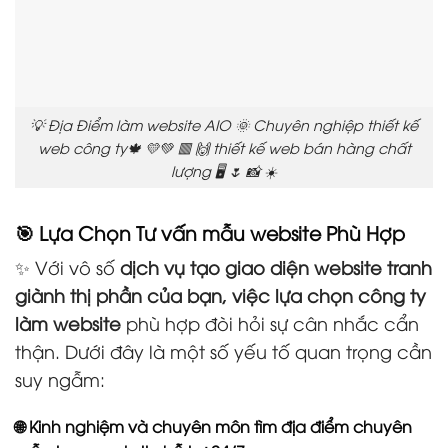
💡 Địa Điểm làm website AIO 🌞 Chuyên nghiệp thiết kế
web công ty🍁 💛💚 🟥 🙌 thiết kế web bán hàng chất
lượng 🖥️ 🌷 📸 ☀️
🎯 Lựa Chọn Tư vấn mẫu website Phù Hợp
✨ Với vô số
dịch vụ tạo giao diện website tranh
giành thị phần của bạn, việc lựa chọn công ty
làm website
phù hợp đòi hỏi sự cân nhắc cẩn
thận. Dưới đây là một số yếu tố quan trọng cần
suy ngẫm:
🌐 Kinh nghiệm và chuyên môn tìm địa điểm chuyên