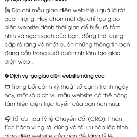
🗽 Địa chỉ mẫu giao diện web hiệu quả là rất
quan trọng. Hãy chọn một địa chỉ tạo giao
diện website dành thời gian để hiểu rõ tầm
nhìn và ngân sách của bạn, đồng thời cung
cấp rõ ràng và nhất quán những thông tin bạn
đang cần trong suốt quá trình làm tạo giao
diện web .
⚽ Dịch vụ tạo giao diện website nâng cao
📺 Trong bối cảnh kỹ thuật số cạnh tranh ngày
nay, một số dịch vụ mẫu website có thể nâng
tầm hiện diện trực tuyến của bạn hơn nữa:
🎧 Tối ưu hóa Tỷ lệ Chuyển đổi (CRO): Phân
tích hành vi người dùng và tối ưu hóa lập trình
giao diện website của bạn để tăng tỷ lệ