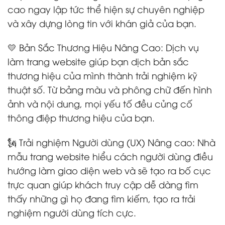
cao ngay lập tức thể hiện sự chuyên nghiệp
và xây dựng lòng tin với khán giả của bạn.
💛 Bản Sắc Thương Hiệu Nâng Cao: Dịch vụ
làm trang website giúp bạn dịch bản sắc
thương hiệu của mình thành trải nghiệm kỹ
thuật số. Từ bảng màu và phông chữ đến hình
ảnh và nội dung, mọi yếu tố đều củng cố
thông điệp thương hiệu của bạn.
🗽 Trải nghiệm Người dùng (UX) Nâng cao: Nhà
mẫu trang website hiểu cách người dùng điều
hướng làm giao diện web và sẽ tạo ra bố cục
trực quan giúp khách truy cập dễ dàng tìm
thấy những gì họ đang tìm kiếm, tạo ra trải
nghiệm người dùng tích cực.