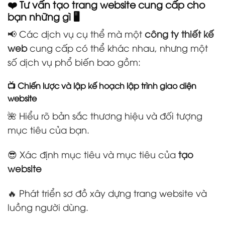
❤️ Tư vấn tạo trang website cung cấp cho
bạn những gì 🖥️
📢 Các dịch vụ cụ thể mà một
công ty thiết kế
web
cung cấp có thể khác nhau, nhưng một
số dịch vụ phổ biến bao gồm:
📺 Chiến lược và lập kế hoạch lập trình giao diện
website
🌺 Hiểu rõ bản sắc thương hiệu và đối tượng
mục tiêu của bạn.
😎 Xác định mục tiêu và mục tiêu của
tạo
website
🔥 Phát triển sơ đồ xây dựng trang website và
luồng người dùng.