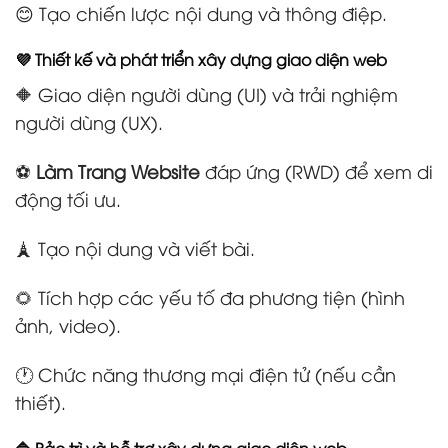
😊 Tạo chiến lược nội dung và thông điệp.
💜 Thiết kế và phát triển xây dựng giao diện web
🔶 Giao diện người dùng (UI) và trải nghiệm
người dùng (UX).
⚽
Làm Trang Website
đáp ứng (RWD) để xem di
động tối ưu.
🗼 Tạo nội dung và viết bài.
🌻 Tích hợp các yếu tố đa phương tiện (hình
ảnh, video).
🕐 Chức năng thương mại điện tử (nếu cần
thiết).