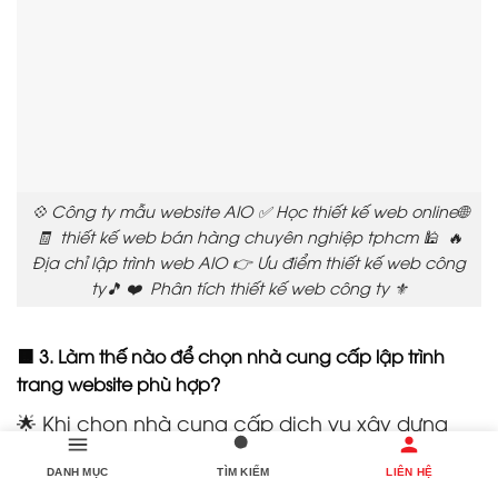
💠 Công ty mẫu website AIO ✅ Học thiết kế web online🌐
🧾 thiết kế web bán hàng chuyên nghiệp tphcm 🕌 🔥
Địa chỉ lập trình web AIO 👉 Ưu điểm thiết kế web công
ty🎵 ❤️ Phân tích thiết kế web công ty ⚜️
🟧 3. Làm thế nào để chọn nhà cung cấp lập trình
trang website phù hợp?
🌟 Khi chọn nhà cung cấp dịch vụ xây dựng
web, hãy cân nhắc các yếu tố sau:
DANH MỤC
TÌM KIẾM
LIÊN HỆ