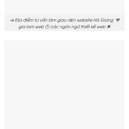
📣 Địa điểm tư vấn làm giao diện website Hà Giang 💙
gia lam web 🕛 các ngôn ngữ thiết kế web 🌟