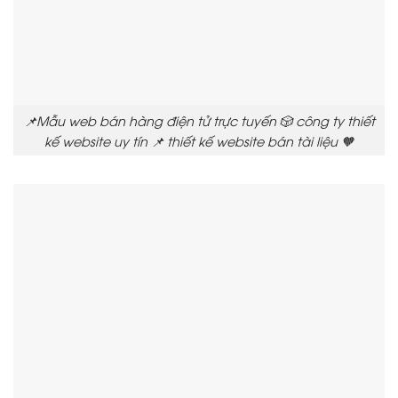
📌Mẫu web bán hàng điện tử trực tuyến 🎲 công ty thiết
kế website uy tín 📌 thiết kế website bán tài liệu 🧡