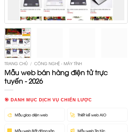
TRANG CHỦ
/
CÔNG NGHỆ - MÁY TÍNH
Mẫu web bán hàng điện tử trực
tuyến - 2026
🎯 DANH MỤC DỊCH VỤ CHIẾN LƯỢC
🎨
🚀
Mẫu giao diện web
Thiết kế web AIO
🏢
📰
Mẫu web Bất động sản
Mẫu web Tin tức