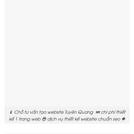
📱 Chỗ tư vấn tạo website Tuyên Quang 💤 chi phí thiết
kế 1 trang web 😎 dịch vụ thiết kế website chuẩn seo 🔶