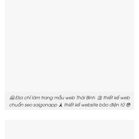
🤗 Địa chỉ làm trang mẫu web Thái Bình 🛐 thiết kế web
chuẩn seo saigonapp 🗼 thiết kế website báo điện tử 😎