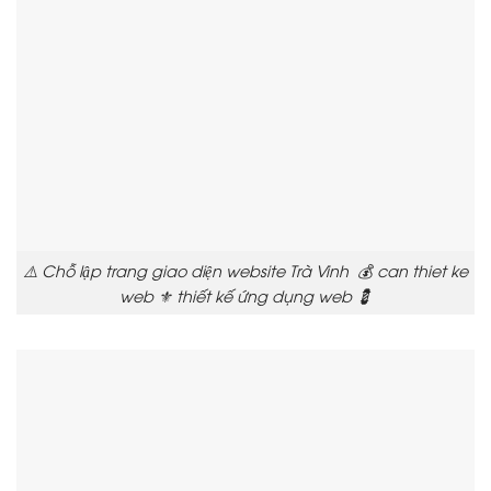
⚠️ Chỗ lập trang giao diện website Trà Vinh 💰 can thiet ke
web ⚜️ thiết kế ứng dụng web 💈