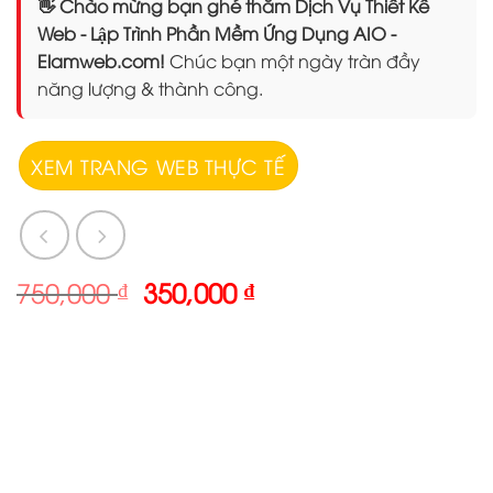
👋 Chào mừng bạn ghé thăm Dịch Vụ Thiết Kế
Web - Lập Trình Phần Mềm Ứng Dụng AIO -
Elamweb.com!
Chúc bạn một ngày tràn đầy
năng lượng & thành công.
XEM TRANG WEB THỰC TẾ
Giá
Giá
750,000
₫
350,000
₫
gốc
hiện
là:
tại
750,000 ₫.
là:
350,000 ₫.