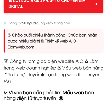
🚀 LỜI NGỎ & GIẢI PHÁP TỪ CHUYÊN GIA
▼
DIGITAL
Đang có
20 người
cùng xem trang này.
☕ Chào buổi chiều thành công! Chúc bạn nhận
được nhiều giá trị từ Thiết kế web AIO
Elamweb.com
🏆 Công ty làm giao diện website AIO ⛪ Làm
trang web doanh nghiệp
🎁Mẫu web bán hàng
điện tử trực tuyến
🔱 Tạo trang website chuyên
sâu
✨ Vì sao bạn cần phải tìm Mẫu web bán
hàng điện tử trực tuyến
🤩