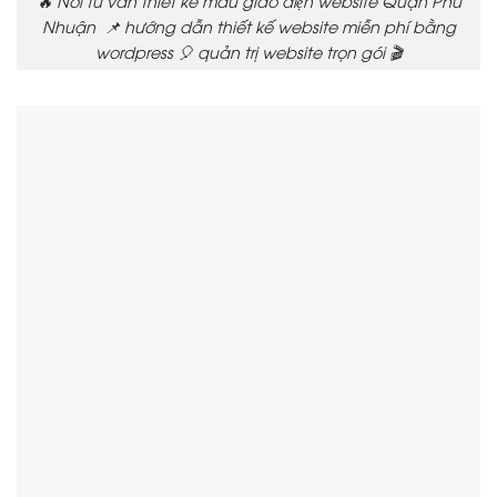
🔥 Nơi tư vấn thiết kế mẫu giao diện website Quận Phú
Nhuận 📌 hướng dẫn thiết kế website miễn phí bằng
wordpress 🎈 quản trị website trọn gói 🎬