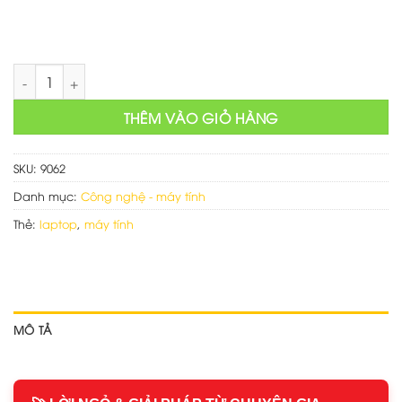
Mẫu web bán hàng điện tử trực tuyến số lượng
THÊM VÀO GIỎ HÀNG
SKU:
9062
Danh mục:
Công nghệ - máy tính
Thẻ:
laptop
,
máy tính
MÔ TẢ