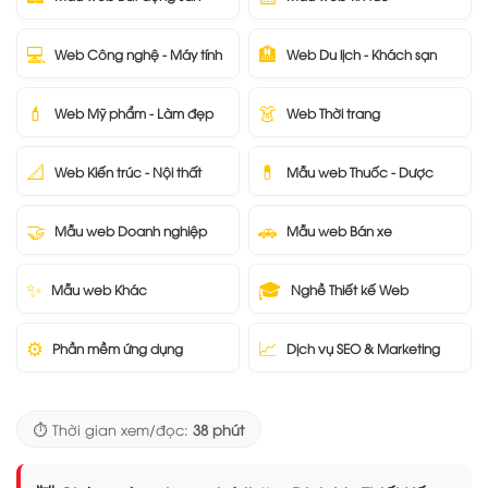
💻
🏨
Web Công nghệ - Máy tính
Web Du lịch - Khách sạn
💄
👗
Web Mỹ phẩm - Làm đẹp
Web Thời trang
📐
💊
Web Kiến trúc - Nội thất
Mẫu web Thuốc - Dược
🤝
🚗
Mẫu web Doanh nghiệp
Mẫu web Bán xe
✨
🎓
Mẫu web Khác
Nghề Thiết kế Web
⚙️
📈
Phần mềm ứng dụng
Dịch vụ SEO & Marketing
⏱️ Thời gian xem/đọc:
38 phút