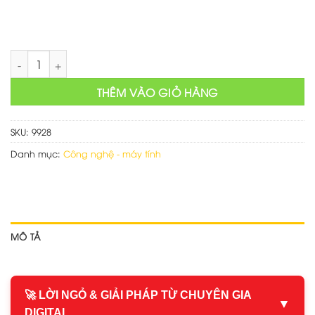
Mẫu web bán hàng ngành điện lạnh số lượng
THÊM VÀO GIỎ HÀNG
SKU:
9928
Danh mục:
Công nghệ - máy tính
MÔ TẢ
🚀 LỜI NGỎ & GIẢI PHÁP TỪ CHUYÊN GIA
▼
DIGITAL