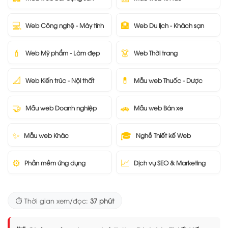
💻
🏨
Web Công nghệ - Máy tính
Web Du lịch - Khách sạn
💄
👗
Web Mỹ phẩm - Làm đẹp
Web Thời trang
📐
💊
Web Kiến trúc - Nội thất
Mẫu web Thuốc - Dược
🤝
🚗
Mẫu web Doanh nghiệp
Mẫu web Bán xe
✨
🎓
Mẫu web Khác
Nghề Thiết kế Web
⚙️
📈
Phần mềm ứng dụng
Dịch vụ SEO & Marketing
⏱️ Thời gian xem/đọc:
37 phút