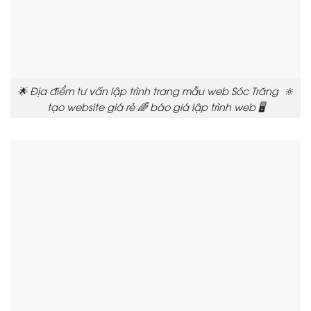
🌟 Địa điểm tư vấn lập trình trang mẫu web Sóc Trăng 🔆
tạo website giá rẻ 🌈 báo giá lập trình web 🖥️