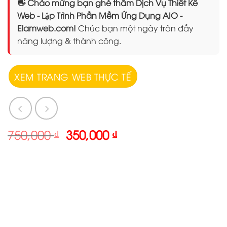
👋 Chào mừng bạn ghé thăm Dịch Vụ Thiết Kế
Web - Lập Trình Phần Mềm Ứng Dụng AIO -
Elamweb.com!
Chúc bạn một ngày tràn đầy
năng lượng & thành công.
XEM TRANG WEB THỰC TẾ
Giá
Giá
750,000
₫
350,000
₫
gốc
hiện
là:
tại
750,000 ₫.
là:
350,000 ₫.