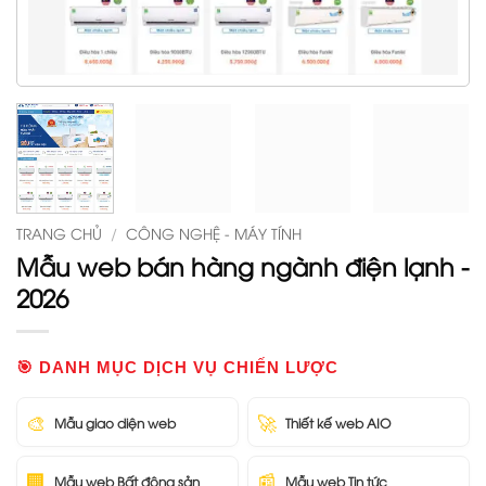
TRANG CHỦ
/
CÔNG NGHỆ - MÁY TÍNH
Mẫu web bán hàng ngành điện lạnh -
2026
🎯 DANH MỤC DỊCH VỤ CHIẾN LƯỢC
🎨
🚀
Mẫu giao diện web
Thiết kế web AIO
🏢
📰
Mẫu web Bất động sản
Mẫu web Tin tức