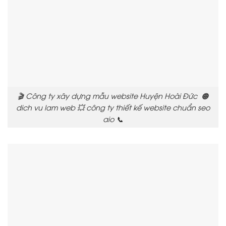
🎬 Công ty xây dựng mẫu website Huyện Hoài Đức 🟠
dich vu lam web 💥 công ty thiết kế website chuẩn seo
aio 📞