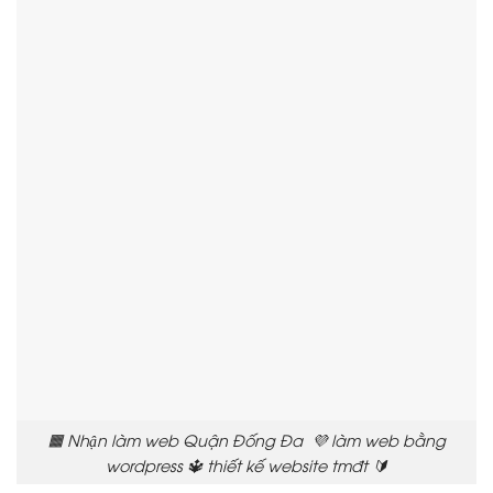
🟧 Nhận làm web Quận Đống Đa 💜 làm web bằng
wordpress 🔱 thiết kế website tmđt 🔰