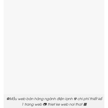
⚽Mẫu web bán hàng ngành điện lạnh ☢️ chi phí thiết kế
1 trang web 📷 thiet ke web noi that 🟧