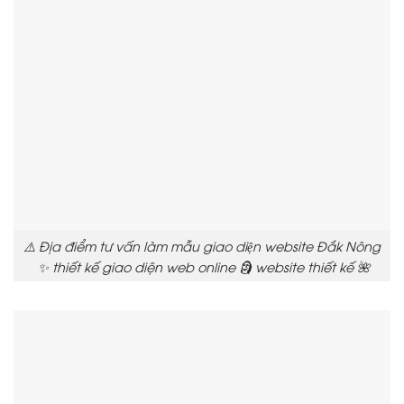
⚠️ Địa điểm tư vấn làm mẫu giao diện website Đắk Nông
✨ thiết kế giao diện web online 🗿 website thiết kế 🌺