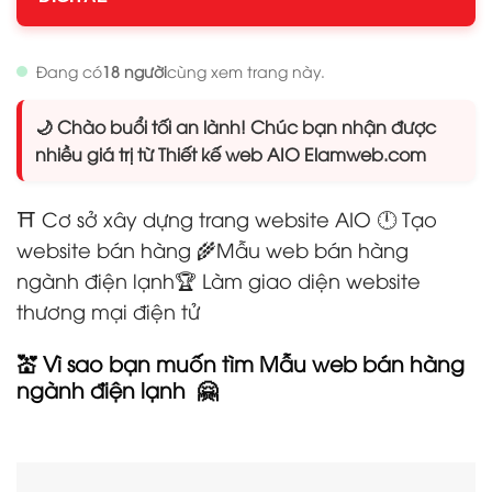
Đang có
18 người
cùng xem trang này.
🌙 Chào buổi tối an lành! Chúc bạn nhận được
nhiều giá trị từ Thiết kế web AIO Elamweb.com
⛩️ Cơ sở xây dựng trang website AIO 🕛 Tạo
website bán hàng
🌾Mẫu web bán hàng
ngành điện lạnh
🏆 Làm giao diện website
thương mại điện tử
💒 Vì sao bạn muốn tìm Mẫu web bán hàng
ngành điện lạnh
🤗