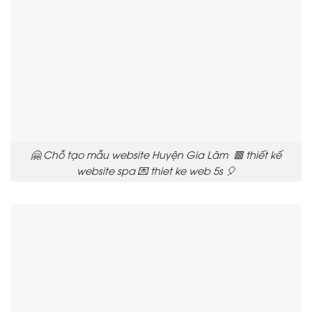
🤗 Chỗ tạo mẫu website Huyện Gia Lâm 🟥 thiết kế
website spa 💌 thiet ke web 5s 🎈