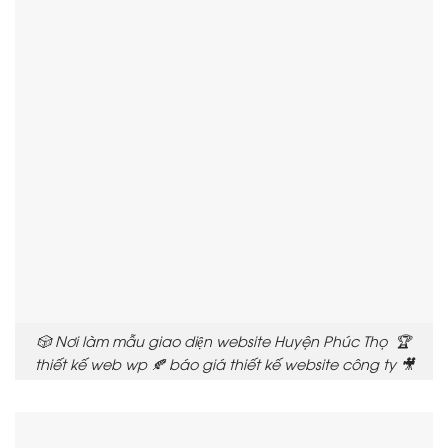
🎲 Nơi làm mẫu giao diện website Huyện Phúc Thọ 🏆
thiết kế web wp 🍂 báo giá thiết kế website công ty 🎥