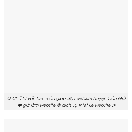
💯 Chỗ tư vấn làm mẫu giao diện website Huyện Cần Giờ
❤️ giá làm website 🎯 dich vụ thiet ke website 🎉