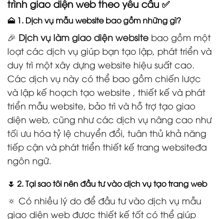
trình giao diện web theo yêu cầu ✅
🗻 1. Dịch vụ mẫu website bao gồm những gì?
🎉
Dịch vụ làm giao diện website
bao gồm một
loạt các dịch vụ giúp bạn tạo lập, phát triển và
duy trì một xây dựng website hiệu suất cao.
Các dịch vụ này có thể bao gồm chiến lược
và lập kế hoạch tạo website , thiết kế và phát
triển mẫu website, bảo trì và hỗ trợ tạo giao
diện web, cũng như các dịch vụ nâng cao như
tối ưu hóa tỷ lệ chuyển đổi, tuân thủ khả năng
tiếp cận và phát triển thiết kế trang websiteđa
ngôn ngữ.
🌷 2. Tại sao tôi nên đầu tư vào dịch vụ tạo trang web
🔅 Có nhiều lý do để đầu tư vào dịch vụ mẫu
giao diện web được thiết kế tốt có thể giúp