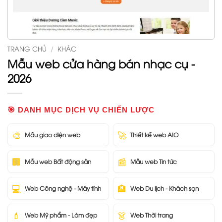
TRANG CHỦ
/
KHÁC
Mẫu web cửa hàng bán nhạc cụ -
2026
🎯 DANH MỤC DỊCH VỤ CHIẾN LƯỢC
🎨
🚀
Mẫu giao diện web
Thiết kế web AIO
🏢
📰
Mẫu web Bất động sản
Mẫu web Tin tức
💻
🏨
Web Công nghệ - Máy tính
Web Du lịch - Khách sạn
💄
👗
Web Mỹ phẩm - Làm đẹp
Web Thời trang