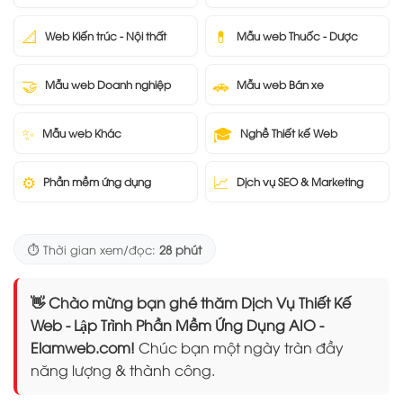
📐
💊
Web Kiến trúc - Nội thất
Mẫu web Thuốc - Dược
🤝
🚗
Mẫu web Doanh nghiệp
Mẫu web Bán xe
✨
🎓
Mẫu web Khác
Nghề Thiết kế Web
⚙️
📈
Phần mềm ứng dụng
Dịch vụ SEO & Marketing
⏱️ Thời gian xem/đọc:
28 phút
👋 Chào mừng bạn ghé thăm Dịch Vụ Thiết Kế
Web - Lập Trình Phần Mềm Ứng Dụng AIO -
Elamweb.com!
Chúc bạn một ngày tràn đầy
năng lượng & thành công.