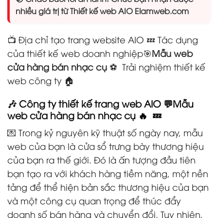
nhiều giá trị từ Thiết kế web AIO Elamweb.com
📺 Địa chỉ tạo trang website AIO 💤 Tác dụng
của thiết kế web doanh nghiệp🎯
Mẫu web
cửa hàng bán nhạc cụ
⚽ Trải nghiệm thiết kế
web công ty 🏠
🎶 Công ty thiết kế trang web AIO 💬Mẫu
web cửa hàng bán nhạc cụ 🔥 💤
💌 Trong kỷ nguyên kỹ thuật số ngày nay, mẫu
web của bạn là cửa sổ trưng bày thương hiệu
của bạn ra thế giới. Đó là ấn tượng đầu tiên
bạn tạo ra với khách hàng tiềm năng, một nền
tảng để thể hiện bản sắc thương hiệu của bạn
và một công cụ quan trọng để thúc đẩy
doanh số bán hàng và chuyển đổi. Tuy nhiên,