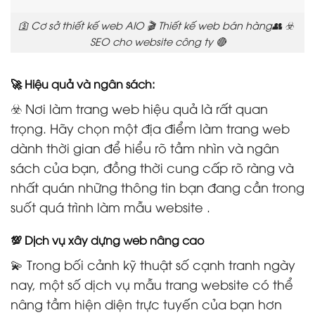
🛐 Cơ sở thiết kế web AIO 🎬 Thiết kế web bán hàng👥 ☣️
SEO cho website công ty 🔴
🚀 Hiệu quả và ngân sách:
☣️ Nơi làm trang web hiệu quả là rất quan
trọng. Hãy chọn một địa điểm làm trang web
dành thời gian để hiểu rõ tầm nhìn và ngân
sách của bạn, đồng thời cung cấp rõ ràng và
nhất quán những thông tin bạn đang cần trong
suốt quá trình làm mẫu website .
💯 Dịch vụ xây dựng web nâng cao
💫 Trong bối cảnh kỹ thuật số cạnh tranh ngày
nay, một số dịch vụ mẫu trang website có thể
nâng tầm hiện diện trực tuyến của bạn hơn