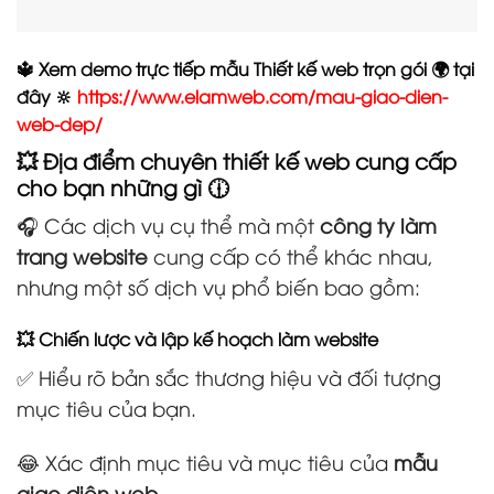
🔱 Xem demo trực tiếp mẫu Thiết kế web trọn gói 🌍 tại
đây 🔆
https://www.elamweb.com/mau-giao-dien-
web-dep/
💥 Địa điểm chuyên thiết kế web cung cấp
cho bạn những gì 🕧
🎧 Các dịch vụ cụ thể mà một
công ty làm
trang website
cung cấp có thể khác nhau,
nhưng một số dịch vụ phổ biến bao gồm:
💥 Chiến lược và lập kế hoạch làm website
✅ Hiểu rõ bản sắc thương hiệu và đối tượng
mục tiêu của bạn.
😂 Xác định mục tiêu và mục tiêu của
mẫu
giao diện web