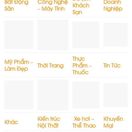
Bất Động
Công Nghệ
Doanh
Khách
Sản
– Máy Tính
Nghiệp
Sạn
Thực
Mỹ Phẩm –
Thời Trang
Phẩm –
Tin Tức
Làm Đẹp
Thuốc
Kiến trúc
Xe hơi –
Khuyến
Khác
Nội Thất
Thể Thao
Mại