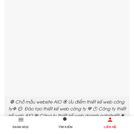
🛑 Chỗ mẫu website AIO 🏵️ Ưu điểm thiết kế web công
ty🔷 ⏲️ Đào tạo thiết kế web công ty 💙 🕛 Công ty thiết
kế web AIO 🌺 Công ty thiết kế web doanh nghiệp🎲 🌟
Chi phí thiết kế web doanh nghiệp 🌈
DANH MỤC
TÌM KIẾM
LIÊN HỆ