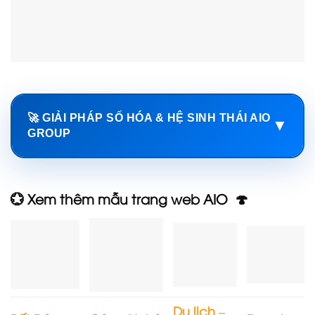
🚀 GIẢI PHÁP SỐ HÓA & HỆ SINH THÁI AIO
▼
GROUP
💮 Xem thêm mẫu trang web AIO 🍄
Du lịch –