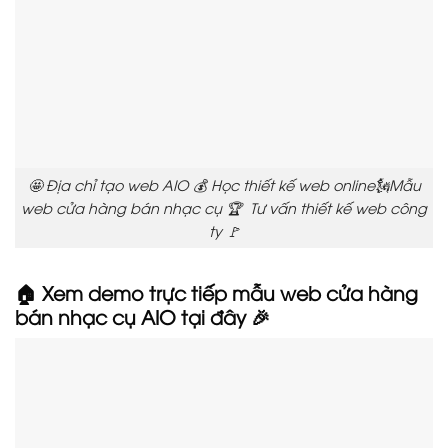
🤩 Địa chỉ tạo web AIO 💰 Học thiết kế web online🗽Mẫu
web cửa hàng bán nhạc cụ 🏆 Tư vấn thiết kế web công
ty 🚩
🏠 Xem demo trực tiếp mẫu web cửa hàng
bán nhạc cụ AIO tại đây 🎉