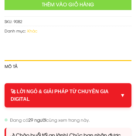
THÊM VÀO GIỎ HÀNG
SKU:
9082
Danh mục:
Khác
MÔ TẢ
🚀 LỜI NGỎ & GIẢI PHÁP TỪ CHUYÊN GIA
▼
DIGITAL
Đang có
29 người
cùng xem trang này.
🌙 Chào buổi tối an lành! Chúc bạn nhận được