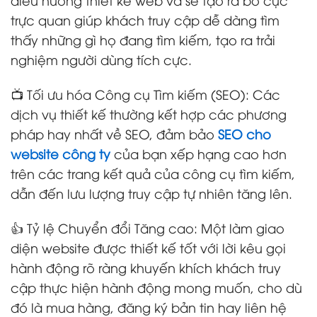
trực quan giúp khách truy cập dễ dàng tìm
thấy những gì họ đang tìm kiếm, tạo ra trải
nghiệm người dùng tích cực.
📺 Tối ưu hóa Công cụ Tìm kiếm (SEO): Các
dịch vụ thiết kế thường kết hợp các phương
pháp hay nhất về SEO, đảm bảo
SEO cho
website công ty
của bạn xếp hạng cao hơn
trên các trang kết quả của công cụ tìm kiếm,
dẫn đến lưu lượng truy cập tự nhiên tăng lên.
👍 Tỷ lệ Chuyển đổi Tăng cao: Một làm giao
diện website được thiết kế tốt với lời kêu gọi
hành động rõ ràng khuyến khích khách truy
cập thực hiện hành động mong muốn, cho dù
đó là mua hàng, đăng ký bản tin hay liên hệ