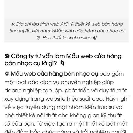
🚸 Địa chỉ lập trình web AIO 💡 thiết kế web bán hàng
trực tuyến việt nam💠Mẫu web cửa hàng bán nhạc cụ
⏰ Học thiết kế web online 🎧
⚽ Công ty tư vấn làm Mẫu web cửa hàng
bán nhạc cụ là gì? 🌀
⚽
Mẫu web cửa hàng bán nhạc cụ
bao gồm
một loạt các dịch vụ chuyên nghiệp giúp
doanh nghiệp tạo lập, phát triển và duy trì một
xây dựng trang website hiệu suất cao. Hãy nghĩ
về việc tuyển dụng một nhóm kiến trúc sư và
nhà thiết kế nội thất cho không gian kỹ thuật
số của bạn. Từ việc tạo ra một thiết kế bắt mắt
đến đảm bảo chức năng và trải nghiệm người