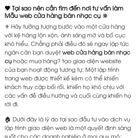
🧡 Tại sao nên cần tìm đến nơi tư vấn làm
Mẫu web cửa hàng bán nhạc cụ 🔆
⚜️ Hãy tưởng tượng bước vào một cửa hàng
với kệ hàng lộn xộn, ánh sáng mờ và bố cục
khó hiểu. Chẳng phải điều đó sẽ ngay lập tức
ngăn cản bạn duyệt
web cửa hàng bán nhạc
cụ
hoặc mua hàng? tạo giao diện website
của bạn hoạt động tương tự. Một lập trình
trang web được thiết kế kém có thể khiến
khách truy cập bối rối, khiến họ khó chịu với
các vấn đề điều hướng và cuối cùng khiến họ
rời đi.
🏠 Dưới đây là lý do tại sao đầu tư vào dịch vụ
lập trình giao diện web là một quyết định sáng
suốt cho các doanh nghiệp ở mọi quy mô: