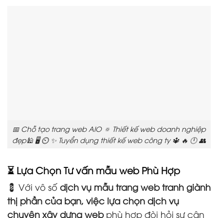
📅 Chỗ tạo trang web AIO 🔅 Thiết kế web doanh nghiệp
đẹp🕌 🖥️ ⏲️ ✨ Tuyển dụng thiết kế web công ty 🔱 🔥 🕛 👥
⏳ Lựa Chọn Tư vấn mẫu web Phù Hợp
💈 Với vô số
dịch vụ mẫu trang web tranh giành
thị phần của bạn, việc lựa chọn dịch vụ
chuyên xây dựng web
phù hợp đòi hỏi sự cân