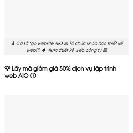
🗼 Cơ sở tạo website AIO 📅 Tổ chức khóa học thiết kế
web🕧 🔔 Auto thiết kế web công ty 🟥
💡 Lấy mã giảm giá 50% dịch vụ lập trình
web AIO 🕧