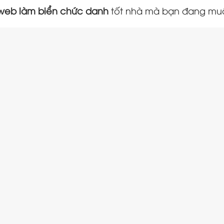
 web làm biển chức danh
tốt nhà mà bạn đang mu