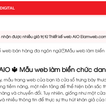
 DIGITAL
hận được nhiều giá trị từ Thiết kế web AIO Elamweb.co
 kế web bán hàng đa ngôn ngữ🕛Mẫu web làm biển
AIO 🔱 Mẫu web làm biển chức dan
y, mẫu trang web của bạn là cửa sổ trưng bày thươ
hàng tiềm năng, một nền tảng để thể hiện bản sắc
àng và chuyển đổi. Tuy nhiên, giống như một cửa 
à nhiều thông tin để thực sự thu hút khán giả của