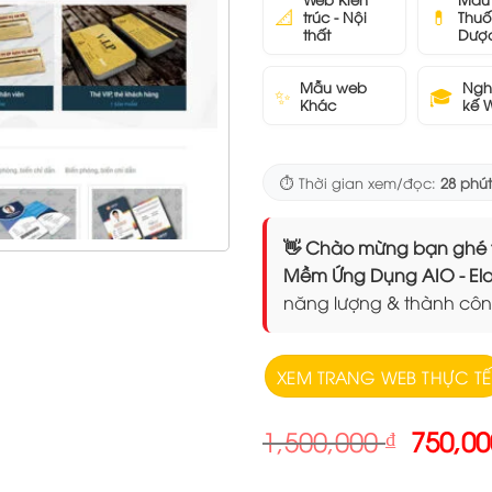
📐
💊
trúc - Nội
Thuố
thất
Dượ
Mẫu web
Ngh
✨
🎓
Khác
kế 
⏱️ Thời gian xem/đọc:
28 phút
👋 Chào mừng bạn ghé thăm
Mềm Ứng Dụng AIO - 
năng lượng & thành côn
XEM TRANG WEB THỰC TẾ
Giá
1,500,000
₫
750,0
gốc