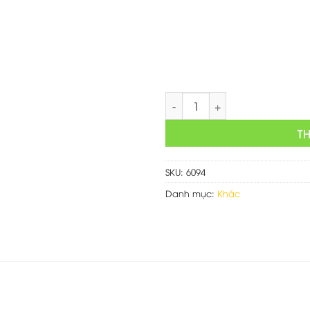
là:
1,500,
Mẫu web làm biển chức danh
T
SKU:
6094
Danh mục:
Khác