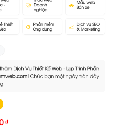
Mẫu web
🤝
🚗
c -
Doanh
Bán xe
c
nghiệp
ề Thiết
Phần mềm
Dịch vụ SEO
⚙️
📈
Web
ứng dụng
& Marketing
 Dịch Vụ Thiết Kế Web - Lập Trình Phần
Elamweb.com!
Chúc bạn một ngày tràn đầy
g.
Giá
00
₫
hiện