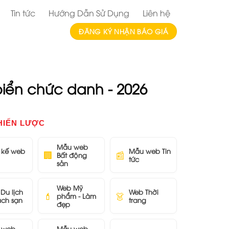
Tin tức
Hướng Dẫn Sử Dụng
Liên hệ
ĐĂNG KÝ NHẬN BÁO GIÁ
iển chức danh - 2026
HIẾN LƯỢC
Mẫu web
t kế web
Mẫu web Tin
🏢
📰
Bất động
tức
sản
Web Mỹ
Du lịch
Web Thời
💄
👗
phẩm - Làm
ách sạn
trang
đẹp
 web
Mẫu web