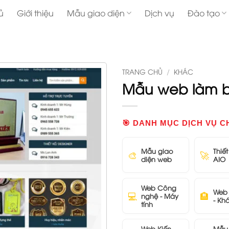
ủ
Giới thiệu
Mẫu giao diện
Dịch vụ
Đào tạo
TRANG CHỦ
/
KHÁC
Mẫu web làm b
🎯 DANH MỤC DỊCH VỤ C
Mẫu giao
Thiế
🎨
🚀
diện web
AIO
Web Công
Web 
💻
🏨
nghệ - Máy
- Kh
tính
Web Kiến
Mẫu