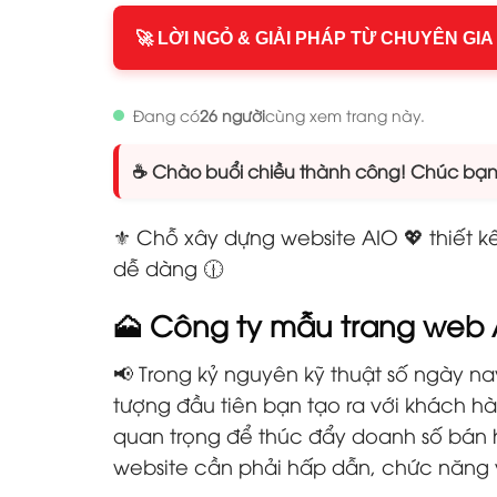
🚀 LỜI NGỎ & GIẢI PHÁP TỪ CHUYÊN GIA
Đang có
26 người
cùng xem trang này.
☕ Chào buổi chiều thành công! Chúc bạn n
⚜️ Chỗ xây dựng website AIO 💖 thiết
dễ dàng 🕧
🗻 Công ty mẫu trang web 
📢 Trong kỷ nguyên kỹ thuật số ngày na
tượng đầu tiên bạn tạo ra với khách 
quan trọng để thúc đẩy doanh số bán h
website cần phải hấp dẫn, chức năng v