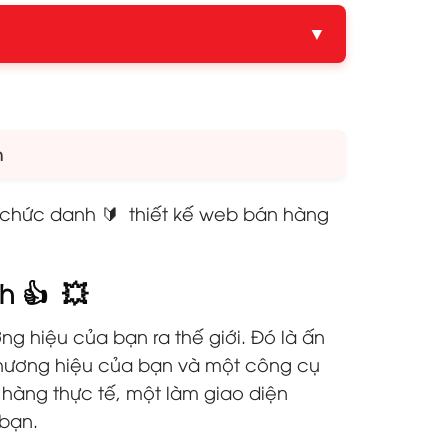
▼
m
 chức danh 🔰 thiết kế web bán hàng
h 👍 💥
ng hiệu của bạn ra thế giới. Đó là ấn
 thương hiệu của bạn và một công cụ
hàng thực tế, một làm giao diện
 bạn.