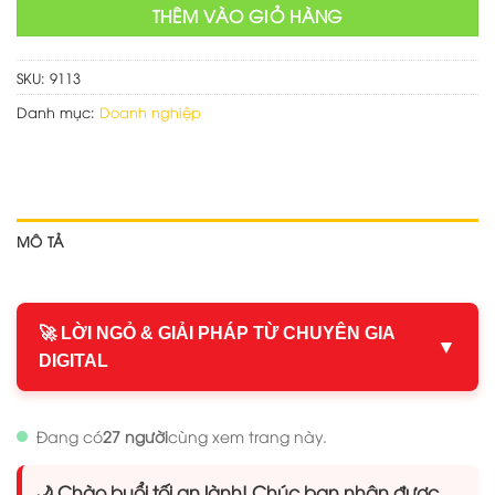
THÊM VÀO GIỎ HÀNG
SKU:
9113
Danh mục:
Doanh nghiệp
MÔ TẢ
🚀 LỜI NGỎ & GIẢI PHÁP TỪ CHUYÊN GIA
▼
DIGITAL
Đang có
27 người
cùng xem trang này.
🌙 Chào buổi tối an lành! Chúc bạn nhận được