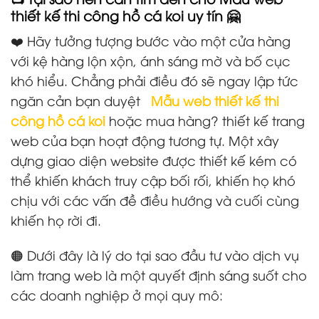
thiết kế thi công hồ cá koi uy tín 🤗
❤️ Hãy tưởng tượng bước vào một cửa hàng
với kệ hàng lộn xộn, ánh sáng mờ và bố cục
khó hiểu. Chẳng phải điều đó sẽ ngay lập tức
ngăn cản bạn duyệt
Mẫu web thiết kế thi
công hồ cá koi
hoặc mua hàng? thiết kế trang
web của bạn hoạt động tương tự. Một xây
dựng giao diện website được thiết kế kém có
thể khiến khách truy cập bối rối, khiến họ khó
chịu với các vấn đề điều hướng và cuối cùng
khiến họ rời đi.
🟠 Dưới đây là lý do tại sao đầu tư vào dịch vụ
làm trang web là một quyết định sáng suốt cho
các doanh nghiệp ở mọi quy mô: