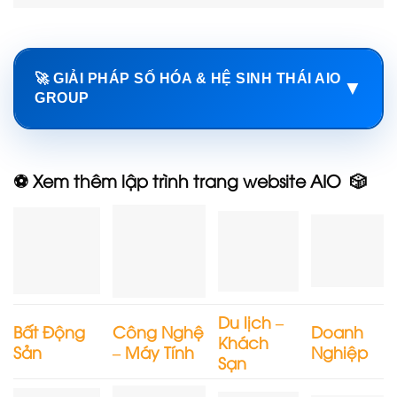
🚀 GIẢI PHÁP SỐ HÓA & HỆ SINH THÁI AIO
▼
GROUP
⚽ Xem thêm lập trình trang website AIO 🎲
Du lịch –
Bất Động
Công Nghệ
Doanh
Khách
Sản
– Máy Tính
Nghiệp
Sạn