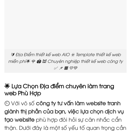
🔰 Địa Điểm thiết kế web AIO ☣️ Template thiết kế web
miễn phí🌟 🌹 🏟️ 🕍 Chuyên nghiệp thiết kế web công ty
✅ 📌 🟧 💛💚
🌟 Lựa Chọn Địa điểm chuyên làm trang
web Phù Hợp
⏲️ Với vô số
công ty tư vấn làm website tranh
giành thị phần của bạn, việc lựa chọn dịch vụ
tạo website
phù hợp đòi hỏi sự cân nhắc cẩn
thận. Dưới đây là một số yếu tố quan trọng cần