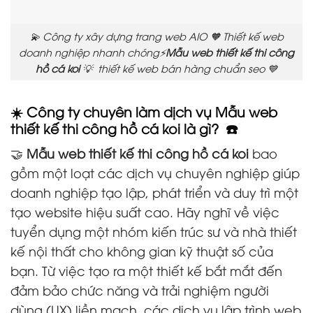
💫 Công ty xây dựng trang web AIO 🧡 Thiết kế web
doanh nghiệp nhanh chóng⚡
Mẫu web thiết kế thi công
hồ cá koi
💡 thiết kế web bán hàng chuẩn seo 💙
☀️ Công ty chuyên làm dịch vụ
Mẫu web
thiết kế thi công hồ cá koi
là gì? ☎️
🤝
Mẫu web thiết kế thi công hồ cá koi
bao
gồm một loạt các dịch vụ chuyên nghiệp giúp
doanh nghiệp tạo lập, phát triển và duy trì một
tạo website hiệu suất cao. Hãy nghĩ về việc
tuyển dụng một nhóm kiến trúc sư và nhà thiết
kế nội thất cho không gian kỹ thuật số của
bạn. Từ việc tạo ra một thiết kế bắt mắt đến
đảm bảo chức năng và trải nghiệm người
dùng (UX) liền mạch, các dịch vụ lập trình web