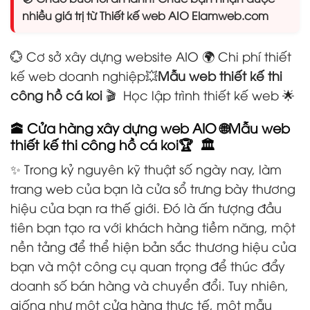
nhiều giá trị từ Thiết kế web AIO Elamweb.com
💮 Cơ sở xây dựng website AIO 🌍 Chi phí thiết
kế web doanh nghiệp💥
Mẫu web thiết kế thi
công hồ cá koi
🎬 Học lập trình thiết kế web 🌟
🕋 Cửa hàng xây dựng web AIO 🌐
Mẫu web
thiết kế thi công hồ cá koi
🏆 🏛️
✨ Trong kỷ nguyên kỹ thuật số ngày nay, làm
trang web của bạn là cửa sổ trưng bày thương
hiệu của bạn ra thế giới. Đó là ấn tượng đầu
tiên bạn tạo ra với khách hàng tiềm năng, một
nền tảng để thể hiện bản sắc thương hiệu của
bạn và một công cụ quan trọng để thúc đẩy
doanh số bán hàng và chuyển đổi. Tuy nhiên,
giống như một cửa hàng thực tế, một mẫu