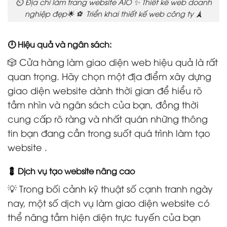
⏲️ Địa chỉ làm trang website AIO ✨ Thiết kế web doanh
nghiệp đẹp🌟 ⚽ Triển khai thiết kế web công ty 🗼
🕛 Hiệu quả và ngân sách:
🎲 Cửa hàng làm giao diện web hiệu quả là rất
quan trọng. Hãy chọn một địa điểm xây dựng
giao diện website dành thời gian để hiểu rõ
tầm nhìn và ngân sách của bạn, đồng thời
cung cấp rõ ràng và nhất quán những thông
tin bạn đang cần trong suốt quá trình làm tạo
website .
💈 Dịch vụ tạo website nâng cao
💡 Trong bối cảnh kỹ thuật số cạnh tranh ngày
nay, một số dịch vụ làm giao diện website có
thể nâng tầm hiện diện trực tuyến của bạn