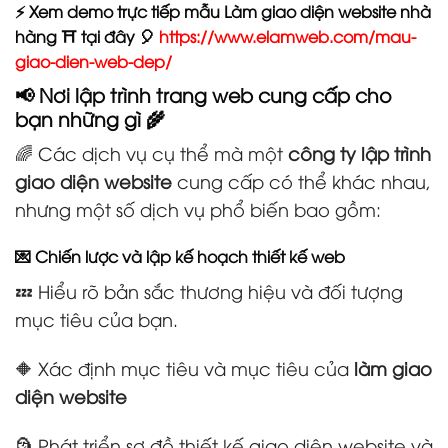
⚡ Xem demo trực tiếp mẫu Làm giao diện website nhà
hàng ⛩️ tại đây 🎈
https://www.elamweb.com/mau-
giao-dien-web-dep/
📢 Nơi lập trình trang web cung cấp cho
bạn những gì 🌾
🌈 Các dịch vụ cụ thể mà một
công ty lập trình
giao diện website
cung cấp có thể khác nhau,
nhưng một số dịch vụ phổ biến bao gồm:
💌 Chiến lược và lập kế hoạch thiết kế web
💤 Hiểu rõ bản sắc thương hiệu và đối tượng
mục tiêu của bạn.
🔶 Xác định mục tiêu và mục tiêu của
làm giao
diện website
🗿 Phát triển sơ đồ thiết kế giao diện website và