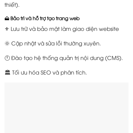
thiết).
🗻 Bảo trì và hỗ trợ tạo trang web
⚜️ Lưu trữ và bảo mật làm giao diện website
🌞 Cập nhật và sửa lỗi thường xuyên.
🕛 Đào tạo hệ thống quản trị nội dung (CMS).
🏛️ Tối ưu hóa SEO và phân tích.