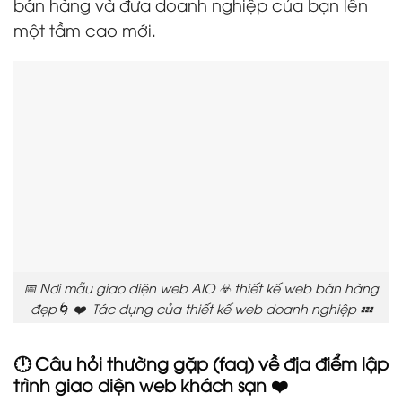
bán hàng và đưa doanh nghiệp của bạn lên
một tầm cao mới.
📅 Nơi mẫu giao diện web AIO ☣️ thiết kế web bán hàng
đẹp🌀 ❤️ Tác dụng của thiết kế web doanh nghiệp 💤
🕛 Câu hỏi thường gặp (faq) về địa điểm lập
trình giao diện web khách sạn ❤️