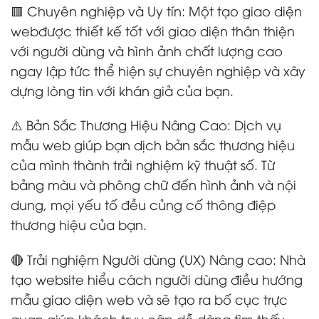
🟥 Chuyên nghiệp và Uy tín: Một tạo giao diện
webđược thiết kế tốt với giao diện thân thiện
với người dùng và hình ảnh chất lượng cao
ngay lập tức thể hiện sự chuyên nghiệp và xây
dựng lòng tin với khán giả của bạn.
⚠️ Bản Sắc Thương Hiệu Nâng Cao: Dịch vụ
mẫu web giúp bạn dịch bản sắc thương hiệu
của mình thành trải nghiệm kỹ thuật số. Từ
bảng màu và phông chữ đến hình ảnh và nội
dung, mọi yếu tố đều củng cố thông điệp
thương hiệu của bạn.
🔴 Trải nghiệm Người dùng (UX) Nâng cao: Nhà
tạo website hiểu cách người dùng điều hướng
mẫu giao diện web và sẽ tạo ra bố cục trực
quan giúp khách truy cập dễ dàng tìm thấy