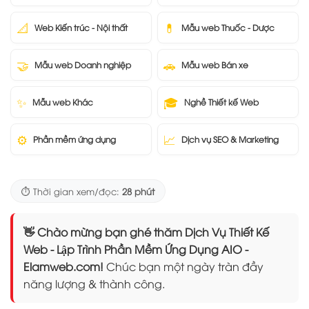
📐
💊
Web Kiến trúc - Nội thất
Mẫu web Thuốc - Dược
🤝
🚗
Mẫu web Doanh nghiệp
Mẫu web Bán xe
✨
🎓
Mẫu web Khác
Nghề Thiết kế Web
⚙️
📈
Phần mềm ứng dụng
Dịch vụ SEO & Marketing
⏱️ Thời gian xem/đọc:
28 phút
👋 Chào mừng bạn ghé thăm Dịch Vụ Thiết Kế
Web - Lập Trình Phần Mềm Ứng Dụng AIO -
Elamweb.com!
Chúc bạn một ngày tràn đầy
năng lượng & thành công.