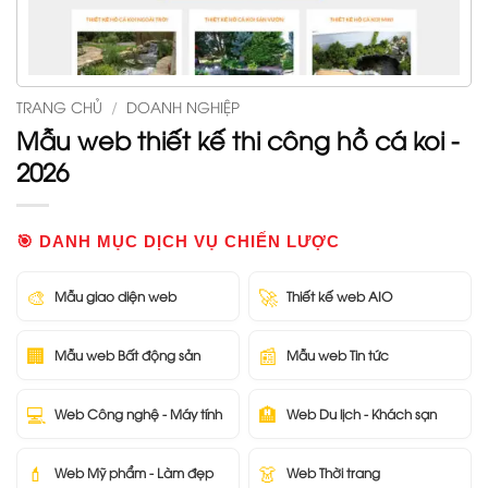
TRANG CHỦ
/
DOANH NGHIỆP
Mẫu web thiết kế thi công hồ cá koi -
2026
🎯 DANH MỤC DỊCH VỤ CHIẾN LƯỢC
🎨
🚀
Mẫu giao diện web
Thiết kế web AIO
🏢
📰
Mẫu web Bất động sản
Mẫu web Tin tức
💻
🏨
Web Công nghệ - Máy tính
Web Du lịch - Khách sạn
💄
👗
Web Mỹ phẩm - Làm đẹp
Web Thời trang