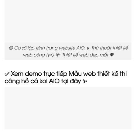
🟡 Cơ sở lập trình trang website AIO 📱 Thủ thuật thiết kế
web công ty💨 🎯 Thiết kế web đẹp mắt 💖
✅ Xem demo trực tiếp Mẫu web thiết kế thi
công hồ cá koi AIO tại đây ✨