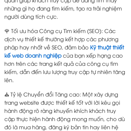
những gì họ đang tìm kiếm, tạo ra trải nghiệm
người dùng tích cực.
🌹 Tối ưu hóa Công cụ Tìm kiếm (SEO): Các
dịch vụ thiết kế thường kết hợp các phương
pháp hay nhất về SEO, đảm bảo
Kỹ thuật thiết
kế web doanh nghiệp
của bạn xếp hạng cao
hơn trên các trang kết quả của công cụ tìm
kiếm, dẫn đến lưu lượng truy cập tự nhiên tăng
lên.
⛪ Tỷ lệ Chuyển đổi Tăng cao: Một xây dựng
trang website được thiết kế tốt với lời kêu gọi
hành động rõ ràng khuyến khích khách truy
cập thực hiện hành động mong muốn, cho dù
đó là mua hàng, đăng ký bản tin hay liên hệ