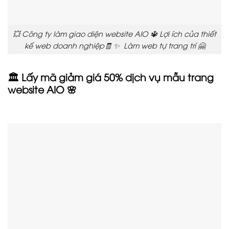
💥 Công ty làm giao diện website AIO 🔱 Lợi ích của thiết
kế web doanh nghiệp🧾 ✨ Làm web tự trang trí 🤗
🏛️ Lấy mã giảm giá 50% dịch vụ mẫu trang
website AIO 🌸