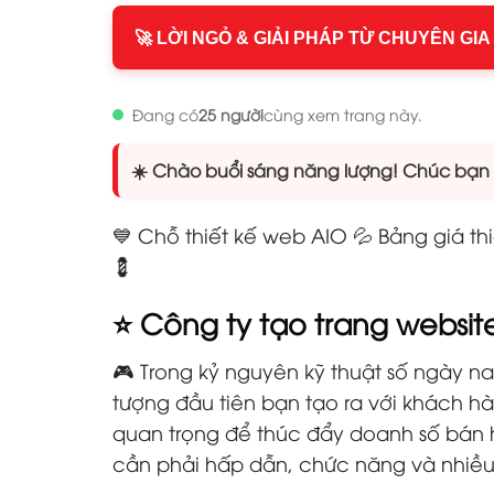
🚀 LỜI NGỎ & GIẢI PHÁP TỪ CHUYÊN GIA
Đang có
25 người
cùng xem trang này.
☀️ Chào buổi sáng năng lượng! Chúc bạn n
💙 Chỗ thiết kế web AIO 💦 Bảng giá th
💈
⭐ Công ty tạo trang website
🎮 Trong kỷ nguyên kỹ thuật số ngày na
tượng đầu tiên bạn tạo ra với khách 
quan trọng để thúc đẩy doanh số bán 
cần phải hấp dẫn, chức năng và nhiều 