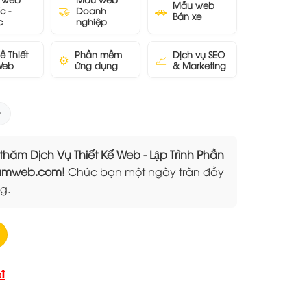
Mẫu web
🤝
🚗
c -
Doanh
Bán xe
c
nghiệp
ề Thiết
Phần mềm
Dịch vụ SEO
⚙️
📈
Web
ứng dụng
& Marketing
 Dịch Vụ Thiết Kế Web - Lập Trình Phần
Elamweb.com!
Chúc bạn một ngày tràn đầy
g.
Giá
₫
hiện