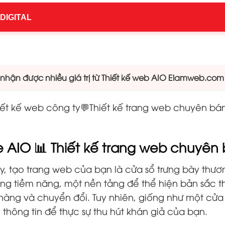
 DIGITAL
hận được nhiều giá trị từ Thiết kế web AIO Elamweb.com
iết kế web công ty💬Thiết kế trang web chuyên ba
 AIO 📊 Thiết kế trang web chuyên 
y, tạo trang web của bạn là cửa sổ trưng bày thươn
hàng tiềm năng, một nền tảng để thể hiện bản sắc
hàng và chuyển đổi. Tuy nhiên, giống như một cửa
thông tin để thực sự thu hút khán giả của bạn.