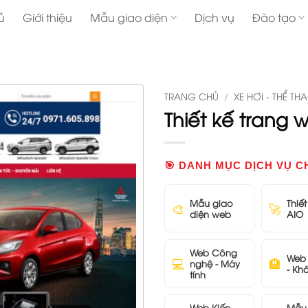
ủ
Giới thiệu
Mẫu giao diện
Dịch vụ
Đào tạo
TRANG CHỦ
/
XE HƠI - THỂ TH
Thiết kế trang
🎯 DANH MỤC DỊCH VỤ C
Mẫu giao
Thiế
🎨
🚀
diện web
AIO
Web Công
Web 
💻
🏨
nghệ - Máy
- Kh
tính
Web Kiến
Mẫu