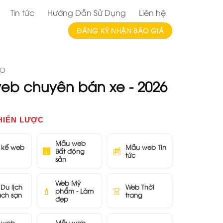
Tin tức
Hướng Dẫn Sử Dụng
Liên hệ
ĐĂNG KÝ NHẬN BÁO GIÁ
AO
 web chuyên bán xe - 2026
HIẾN LƯỢC
Mẫu web
t kế web
Mẫu web Tin
🏢
📰
Bất động
tức
sản
Web Mỹ
Du lịch
Web Thời
💄
👗
phẩm - Làm
ách sạn
trang
đẹp
 web
Mẫu web