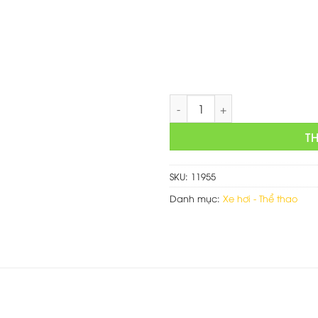
là:
750,000 
Thiết kế trang web chuyên ba
T
SKU:
11955
Danh mục:
Xe hơi - Thể thao