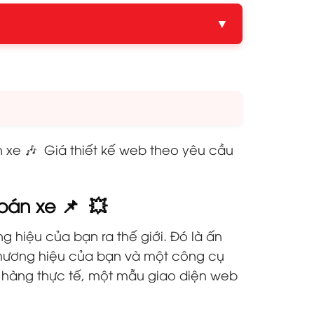
▼
́n xe 🎶 Giá thiết kế web theo yêu cầu
bán xe 📌 💥
g hiệu của bạn ra thế giới. Đó là ấn
 thương hiệu của bạn và một công cụ
 hàng thực tế, một mẫu giao diện web