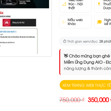
📐
💊
trúc - Nội
Thuố
thất
Dượ
Mẫu web
Ngh
✨
🎓
Khác
kế 
⏱️ Thời gian xem/đọc:
28 phút
👋 Chào mừng bạn ghé thăm
Mềm Ứng Dụng AIO - 
năng lượng & thành côn
XEM TRANG WEB THỰC TẾ
Giá
750,000
₫
350,000
gốc