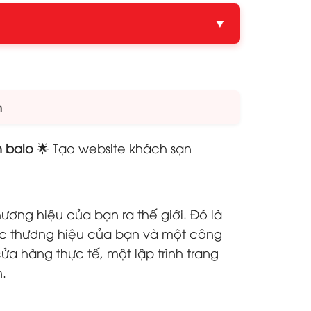
▼
m
n balo
🌟 Tạo website khách sạn
ương hiệu của bạn ra thế giới. Đó là
sắc thương hiệu của bạn và một công
a hàng thực tế, một lập trình trang
.