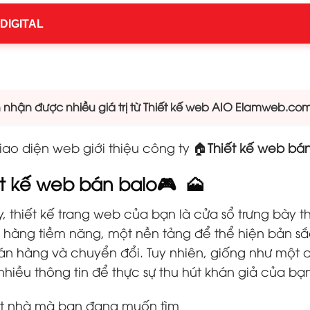
 DIGITAL
hận được nhiều giá trị từ Thiết kế web AIO Elamweb.co
ao diện web giới thiệu công ty 🏠
Thiết kế web bá
ết kế web bán balo
🎮 🗻
, thiết kế trang web của bạn là cửa sổ trưng bày th
ch hàng tiềm năng, một nền tảng để thể hiện bản 
n hàng và chuyển đổi. Tuy nhiên, giống như một cử
iều thông tin để thực sự thu hút khán giả của bạn
t nhà mà bạn đang muốn tìm