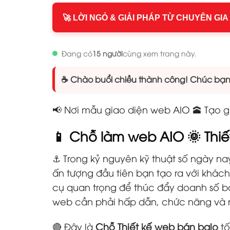
🚀 LỜI NGỎ & GIẢI PHÁP TỪ CHUYÊN GIA
Đang có
15 người
cùng xem trang này.
☕ Chào buổi chiều thành công! Chúc bạn n
📢 Nơi mẫu giao diện web AIO 🕋 Tạo gi
📱 Chỗ làm web AIO 🌞
Thi
⚓ Trong kỷ nguyên kỹ thuật số ngày nay
ấn tượng đầu tiên bạn tạo ra với khá
cụ quan trọng để thúc đẩy doanh số bá
web cần phải hấp dẫn, chức năng và nh
🔴 Đây là
Chỗ Thiết kế web bán balo
tố