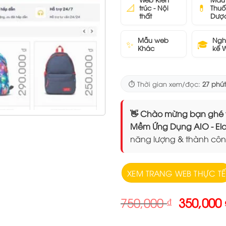
📐
💊
trúc - Nội
Thuố
thất
Dượ
Mẫu web
Ngh
✨
🎓
Khác
kế 
⏱️ Thời gian xem/đọc:
27 phút
👋 Chào mừng bạn ghé thăm
Mềm Ứng Dụng AIO - 
năng lượng & thành côn
XEM TRANG WEB THỰC TẾ
Giá
750,000
₫
350,000
gốc