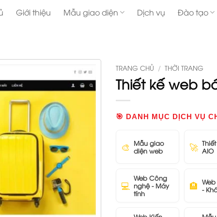
ủ
Giới thiệu
Mẫu giao diện
Dịch vụ
Đào tạo
TRANG CHỦ
/
THỜI TRANG
Thiết kế web bá
🎯 DANH MỤC DỊCH VỤ C
Mẫu giao
Thiế
🎨
🚀
diện web
AIO
Web Công
Web 
💻
🏨
nghệ - Máy
- Kh
tính
Web Kiến
Mẫu