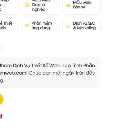
Mẫu web
🤝
🚗
c -
Doanh
Bán xe
c
nghiệp
ề Thiết
Phần mềm
Dịch vụ SEO
⚙️
📈
Web
ứng dụng
& Marketing
 Dịch Vụ Thiết Kế Web - Lập Trình Phần
Elamweb.com!
Chúc bạn một ngày tràn đầy
g.
Giá
₫
hiện