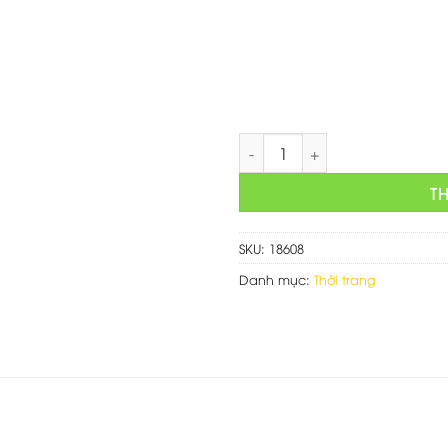
là:
750,000 
Thiết kế web bán balo số lượ
T
SKU:
18608
Danh mục:
Thời trang