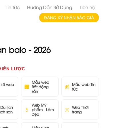
Tin tức
Hướng Dẫn Sử Dụng
Liên hệ
ĐĂNG KÝ NHẬN BÁO GIÁ
n balo - 2026
HIẾN LƯỢC
Mẫu web
t kế web
Mẫu web Tin
🏢
📰
Bất động
tức
sản
Web Mỹ
Du lịch
Web Thời
💄
👗
phẩm - Làm
ách sạn
trang
đẹp
 web
Mẫu web