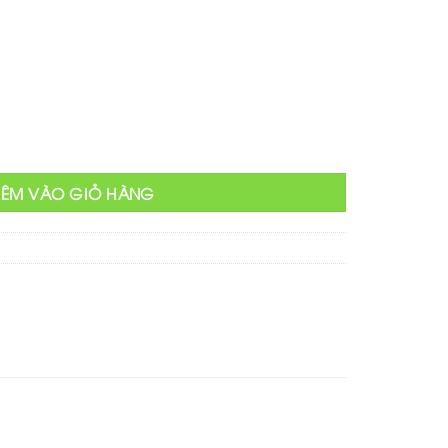
tại
₫.
là:
350,000 ₫.
ng
HÊM VÀO GIỎ HÀNG