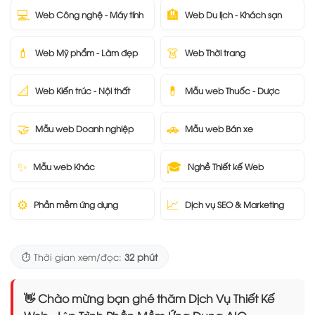
💻
🏨
Web Công nghệ - Máy tính
Web Du lịch - Khách sạn
💄
👗
Web Mỹ phẩm - Làm đẹp
Web Thời trang
📐
💊
Web Kiến trúc - Nội thất
Mẫu web Thuốc - Dược
🤝
🚗
Mẫu web Doanh nghiệp
Mẫu web Bán xe
✨
🎓
Mẫu web Khác
Nghề Thiết kế Web
⚙️
📈
Phần mềm ứng dụng
Dịch vụ SEO & Marketing
⏱️ Thời gian xem/đọc:
32 phút
👋 Chào mừng bạn ghé thăm Dịch Vụ Thiết Kế