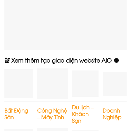
💒 Xem thêm tạo giao diện website AIO 🌐
Du lịch –
Bất Động
Công Nghệ
Doanh
Khách
Sản
– Máy Tính
Nghiệp
Sạn