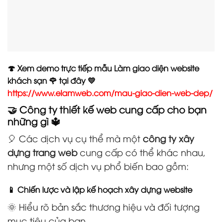
🍄 Xem demo trực tiếp mẫu Làm giao diện website
khách sạn 🌹 tại đây 💛
https://www.elamweb.com/mau-giao-dien-web-dep/
🤝 Công ty thiết kế web cung cấp cho bạn
những gì 🔱
🎈 Các dịch vụ cụ thể mà một
công ty xây
dựng trang web
cung cấp có thể khác nhau,
nhưng một số dịch vụ phổ biến bao gồm:
📱 Chiến lược và lập kế hoạch xây dựng website
🌞 Hiểu rõ bản sắc thương hiệu và đối tượng
mục tiêu của bạn.