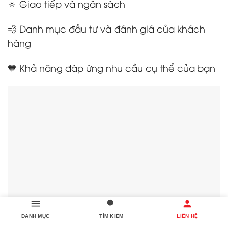
🔅 Giao tiếp và ngân sách
💨 Danh mục đầu tư và đánh giá của khách
hàng
🧡 Khả năng đáp ứng nhu cầu cụ thể của bạn
🚀 Công ty làm giao diện website AIO 🎧 Tạo
DANH MỤC
TÌM KIẾM
LIÊN HỆ