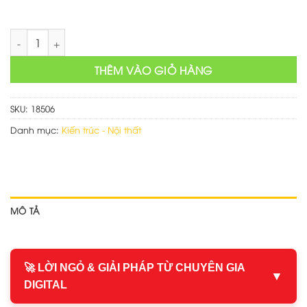
Thiết kế web bán đồ nội thất số lượng
THÊM VÀO GIỎ HÀNG
SKU:
18506
Danh mục:
Kiến trúc - Nội thất
MÔ TẢ
🚀 LỜI NGỎ & GIẢI PHÁP TỪ CHUYÊN GIA
▼
DIGITAL