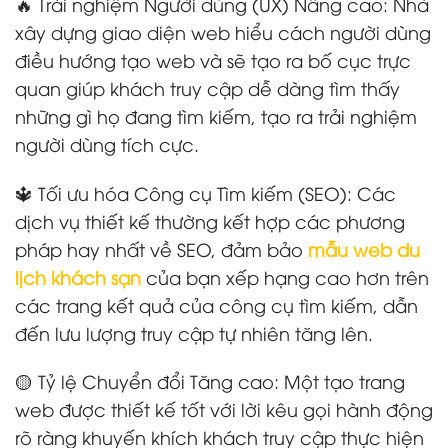
🔥 Trải nghiệm Người dùng (UX) Nâng cao: Nhà
xây dựng giao diện web hiểu cách người dùng
điều hướng tạo web và sẽ tạo ra bố cục trực
quan giúp khách truy cập dễ dàng tìm thấy
những gì họ đang tìm kiếm, tạo ra trải nghiệm
người dùng tích cực.
🔱 Tối ưu hóa Công cụ Tìm kiếm (SEO): Các
dịch vụ thiết kế thường kết hợp các phương
pháp hay nhất về SEO, đảm bảo
mẫu web du
lịch khách sạn
của bạn xếp hạng cao hơn trên
các trang kết quả của công cụ tìm kiếm, dẫn
đến lưu lượng truy cập tự nhiên tăng lên.
🟡 Tỷ lệ Chuyển đổi Tăng cao: Một tạo trang
web được thiết kế tốt với lời kêu gọi hành động
rõ ràng khuyến khích khách truy cập thực hiện