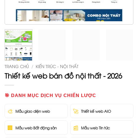
TRANG CHỦ
/
KIẾN TRÚC - NỘI THẤT
Thiết kế web bán đồ nội thất - 2026
🎯 DANH MỤC DỊCH VỤ CHIẾN LƯỢC
🎨
🚀
Mẫu giao diện web
Thiết kế web AIO
🏢
📰
Mẫu web Bất động sản
Mẫu web Tin tức