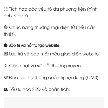
🕐 Tích hợp các yếu tố đa phương tiện (hình
ảnh, video).
🛑 Chức năng thương mại điện tử (nếu cần
thiết).
🔴 Bảo trì và hỗ trợ tạo website
💌 Lưu trữ và bảo mật mẫu giao diện website
📱 Cập nhật và sửa lỗi thường xuyên.
💜 Đào tạo hệ thống quản trị nội dung (CMS).
👥 Tối ưu hóa SEO và phân tích.