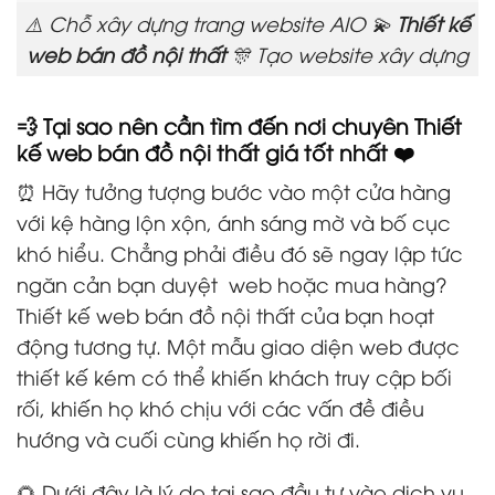
⚠️ Chỗ xây dựng trang website AIO 💫
Thiết kế
web bán đồ nội thất
🎊 Tạo website xây dựng
💨 Tại sao nên cần tìm đến nơi chuyên Thiết
kế web bán đồ nội thất giá tốt nhất ❤️
⏰ Hãy tưởng tượng bước vào một cửa hàng
với kệ hàng lộn xộn, ánh sáng mờ và bố cục
khó hiểu. Chẳng phải điều đó sẽ ngay lập tức
ngăn cản bạn duyệt
web hoặc mua hàng?
Thiết kế web bán đồ nội thất
của bạn hoạt
động tương tự. Một mẫu giao diện web được
thiết kế kém có thể khiến khách truy cập bối
rối, khiến họ khó chịu với các vấn đề điều
hướng và cuối cùng khiến họ rời đi.
🌻 Dưới đây là lý do tại sao đầu tư vào dịch vụ