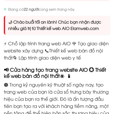
Đang có
22 người
cùng xem trang này.
🌙 Chào buổi tối an lành! Chúc bạn nhận được
nhiều giá trị từ Thiết kế web AIO Elamweb.com
⚡ Chỗ lập trình trang web AIO 🌹 Tạo giao diện
website xây dựng
📞Thiết kế web bán đồ nội
thất
🌀 Lập trình giao diện web y tế
📢 Cửa hàng tạo trang website AIO 💮 Thiết
kế web bán đồ nội thất☣️ 📱
🟠 Trong kỷ nguyên kỹ thuật số ngày nay, tạo
trang web của bạn là cửa sổ trưng bày thương
hiệu của bạn ra thế giới. Đó là ấn tượng đầu
tiên bạn tạo ra với khách hàng tiềm năng, một
nền tảng để thể hiện bản sắc thương hiệu của