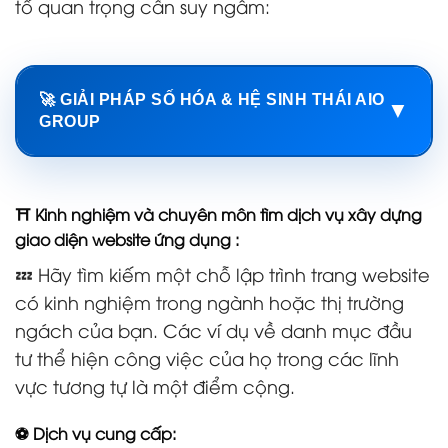
tố quan trọng cần suy ngẫm:
🚀 GIẢI PHÁP SỐ HÓA & HỆ SINH THÁI AIO
▼
GROUP
⛩️ Kinh nghiệm và chuyên môn tìm dịch vụ xây dựng
giao diện website ứng dụng :
💤 Hãy tìm kiếm một chỗ lập trình trang website
có kinh nghiệm trong ngành hoặc thị trường
ngách của bạn. Các ví dụ về danh mục đầu
tư thể hiện công việc của họ trong các lĩnh
vực tương tự là một điểm cộng.
⚽ Dịch vụ cung cấp: