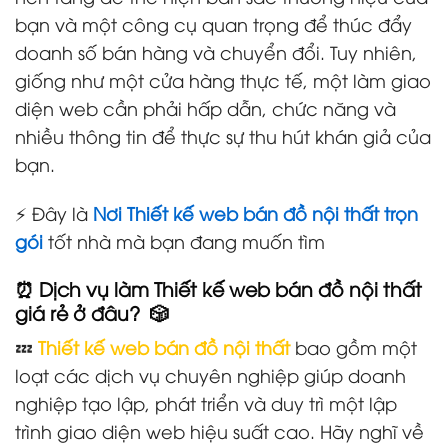
bạn và một công cụ quan trọng để thúc đẩy
doanh số bán hàng và chuyển đổi. Tuy nhiên,
giống như một cửa hàng thực tế, một làm giao
diện web cần phải hấp dẫn, chức năng và
nhiều thông tin để thực sự thu hút khán giả của
bạn.
⚡ Đây là
Nơi Thiết kế web bán đồ nội thất trọn
gói
tốt nhà mà bạn đang muốn tìm
⏰ Dịch vụ làm Thiết kế web bán đồ nội thất
giá rẻ ở đâu? 🎲
💤
Thiết kế web bán đồ nội thất
bao gồm một
loạt các dịch vụ chuyên nghiệp giúp doanh
nghiệp tạo lập, phát triển và duy trì một lập
trình giao diện web hiệu suất cao. Hãy nghĩ về