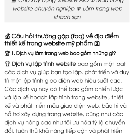
website chuyên nghiệp 🍄 Làm trang web
khách sạn
💰 Câu hỏi thường gặp (faq) về địa điểm
thiết kế trang website mỹ phẩm 🛐
🏆 1. Dịch vụ làm trang web bao gồm những gì?
🏆
Dịch vụ lập trình website
bao gồm một loạt
các dịch vụ giúp bạn tạo lập, phát triển và duy
trì một lập trình giao diện web hiệu suất cao.
Các dịch vụ này có thể bao gồm chiến lược
và lập kế hoạch lập trình trang website , thiết
kế và phát triển mẫu giao diện web, bảo trì và
hỗ trợ xây dựng trang website, cũng như các
dịch vụ nâng cao như tối ưu hóa tỷ lệ chuyển
đổi, tuân thủ khả năng tiếp cận và phát triển