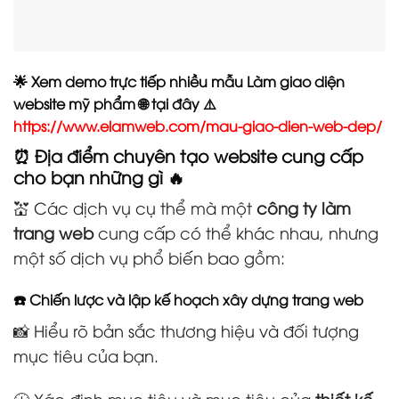
🌟 Xem demo trực tiếp nhiều mẫu Làm giao diện
website mỹ phẩm 🌐 tại đây ⚠️
https://www.elamweb.com/mau-giao-dien-web-dep/
⏰ Địa điểm chuyên tạo website cung cấp
cho bạn những gì 🔥
💒 Các dịch vụ cụ thể mà một
công ty làm
trang web
cung cấp có thể khác nhau, nhưng
một số dịch vụ phổ biến bao gồm:
☎️ Chiến lược và lập kế hoạch xây dựng trang web
📸 Hiểu rõ bản sắc thương hiệu và đối tượng
mục tiêu của bạn.
🕧 Xác định mục tiêu và mục tiêu của
thiết kế