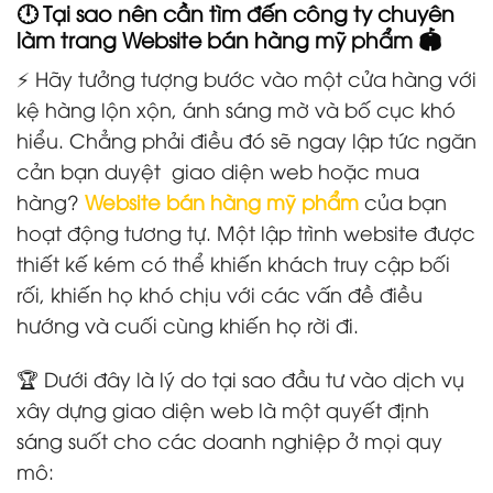
🕛 Tại sao nên cần tìm đến công ty chuyên
làm trang Website bán hàng mỹ phẩm 🏟️
⚡ Hãy tưởng tượng bước vào một cửa hàng với
kệ hàng lộn xộn, ánh sáng mờ và bố cục khó
hiểu. Chẳng phải điều đó sẽ ngay lập tức ngăn
cản bạn duyệt
giao diện web hoặc mua
hàng?
Website bán hàng mỹ phẩm
của bạn
hoạt động tương tự. Một lập trình website được
thiết kế kém có thể khiến khách truy cập bối
rối, khiến họ khó chịu với các vấn đề điều
hướng và cuối cùng khiến họ rời đi.
🏆 Dưới đây là lý do tại sao đầu tư vào dịch vụ
xây dựng giao diện web là một quyết định
sáng suốt cho các doanh nghiệp ở mọi quy
mô: