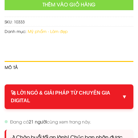
THÊM VÀO GIỎ HÀNG
SKU:
10333
Danh mục:
Mỹ phẩm - Làm đẹp
MÔ TẢ
🚀 LỜI NGỎ & GIẢI PHÁP TỪ CHUYÊN GIA
▼
DIGITAL
Đang có
21 người
cùng xem trang này.
🌙 Chào buổi tối an lành! Chúc bạn nhận được