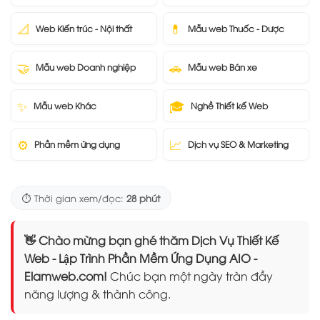
📐
💊
Web Kiến trúc - Nội thất
Mẫu web Thuốc - Dược
🤝
🚗
Mẫu web Doanh nghiệp
Mẫu web Bán xe
✨
🎓
Mẫu web Khác
Nghề Thiết kế Web
⚙️
📈
Phần mềm ứng dụng
Dịch vụ SEO & Marketing
⏱️ Thời gian xem/đọc:
28 phút
👋 Chào mừng bạn ghé thăm Dịch Vụ Thiết Kế
Web - Lập Trình Phần Mềm Ứng Dụng AIO -
Elamweb.com!
Chúc bạn một ngày tràn đầy
năng lượng & thành công.