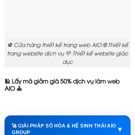
⚽ Cửa hàng thiết kế trang web AIO 🌐 Thiết kế
trang website dịch vụ 💛 Thiết kế website giáo
dục
🕌 Lấy mã giảm giá 50% dịch vụ làm web
AIO ⛪
🚀 GIẢI PHÁP SỐ HÓA & HỆ SINH THÁI AIO
▼
GROUP