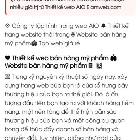
nhiều giá trị từ Thiết kế web AIO Elamweb.com
💠 Công ty lập trình trang web AIO 🔔 Thiết kế
trang website thời trang
🌐
Website bán hàng
mỹ phẩm🏟️ Tạo web giá rẻ
🤎 Thiết kế web bán hàng mỹ phẩm 🏟️
Website bán hàng mỹ phẩm🧾 🙌
💌 Trong kỷ nguyên kỹ thuật số ngày nay, xây
dựng trang web của bạn là cửa sổ trưng bày
thương hiệu của bạn ra thế giới. Đó là ấn
tượng đầu tiên bạn tạo ra với khách hàng tiềm
năng, một nền tảng để thể hiện bản sắc
thương hiệu của bạn và một công cụ quan
trọng để thúc đẩy doanh số bán hàng và
chuyển đổi. Tuy nhiên, giống như một cửa