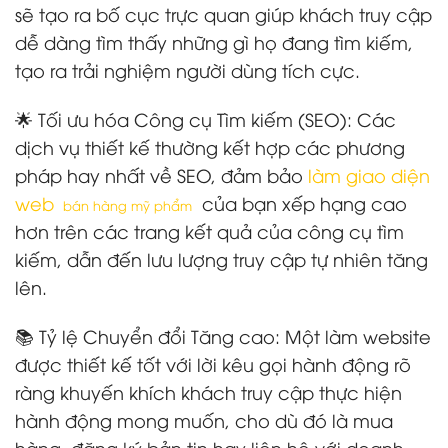
sẽ tạo ra bố cục trực quan giúp khách truy cập
dễ dàng tìm thấy những gì họ đang tìm kiếm,
tạo ra trải nghiệm người dùng tích cực.
🌟 Tối ưu hóa Công cụ Tìm kiếm (SEO): Các
dịch vụ thiết kế thường kết hợp các phương
pháp hay nhất về SEO, đảm bảo
làm giao diện
web
của bạn xếp hạng cao
 bán hàng mỹ phẩm
hơn trên các trang kết quả của công cụ tìm
kiếm, dẫn đến lưu lượng truy cập tự nhiên tăng
lên.
📚 Tỷ lệ Chuyển đổi Tăng cao: Một làm website
được thiết kế tốt với lời kêu gọi hành động rõ
ràng khuyến khích khách truy cập thực hiện
hành động mong muốn, cho dù đó là mua
hàng, đăng ký bản tin hay liên hệ với doanh