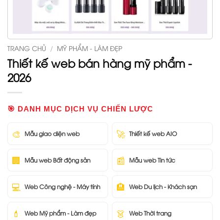
TRANG CHỦ
/
MỸ PHẨM - LÀM ĐẸP
Thiết kế web bán hàng mỹ phẩm -
2026
🎯 DANH MỤC DỊCH VỤ CHIẾN LƯỢC
🎨
🚀
Mẫu giao diện web
Thiết kế web AIO
🏢
📰
Mẫu web Bất động sản
Mẫu web Tin tức
💻
🏨
Web Công nghệ - Máy tính
Web Du lịch - Khách sạn
💄
👗
Web Mỹ phẩm - Làm đẹp
Web Thời trang