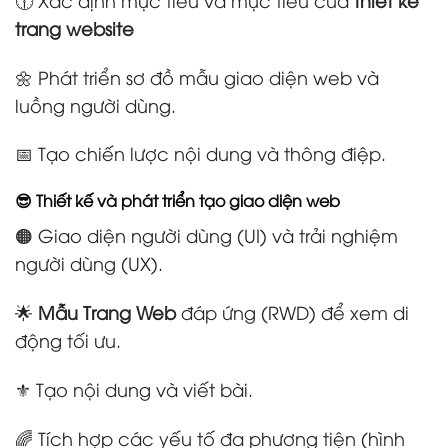
trang website
🌼 Phát triển sơ đồ mẫu giao diện web và
luồng người dùng.
📅 Tạo chiến lược nội dung và thông điệp.
😎 Thiết kế và phát triển tạo giao diện web
🟠 Giao diện người dùng (UI) và trải nghiệm
người dùng (UX).
🌟
Mẫu Trang Web
đáp ứng (RWD) để xem di
động tối ưu.
⚜️ Tạo nội dung và viết bài.
🌈 Tích hợp các yếu tố đa phương tiện (hình