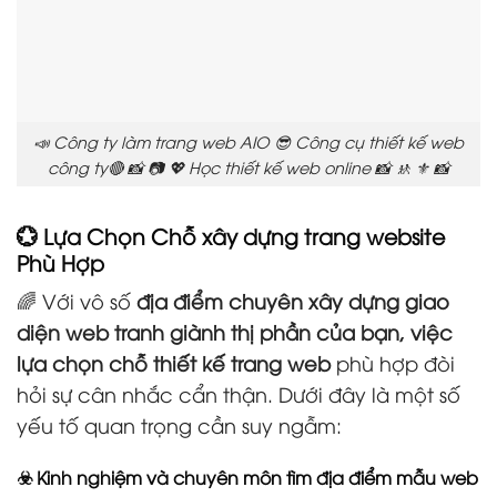
📣 Công ty làm trang web AIO 😎 Công cụ thiết kế web
công ty🔴 📸 📷 💖 Học thiết kế web online 📸 🚸 ⚜️ 📸
💮 Lựa Chọn Chỗ xây dựng trang website
Phù Hợp
🌈 Với vô số
địa điểm chuyên xây dựng giao
diện web tranh giành thị phần của bạn, việc
lựa chọn chỗ thiết kế trang web
phù hợp đòi
hỏi sự cân nhắc cẩn thận. Dưới đây là một số
yếu tố quan trọng cần suy ngẫm:
☣️ Kinh nghiệm và chuyên môn tìm địa điểm mẫu web