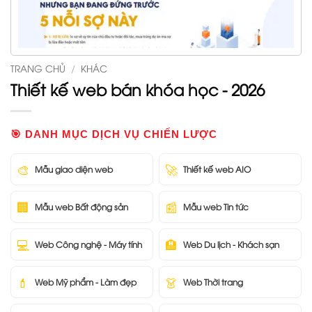
TRANG CHỦ
/
KHÁC
Thiết kế web bán khóa học - 2026
🎯 DANH MỤC DỊCH VỤ CHIẾN LƯỢC
🎨
🚀
Mẫu giao diện web
Thiết kế web AIO
🏢
📰
Mẫu web Bất động sản
Mẫu web Tin tức
💻
🏨
Web Công nghệ - Máy tính
Web Du lịch - Khách sạn
💄
👗
Web Mỹ phẩm - Làm đẹp
Web Thời trang