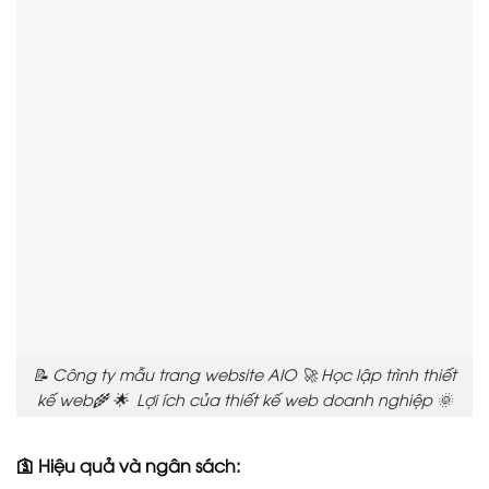
📝 Công ty mẫu trang website AIO 🚀 Học lập trình thiết
kế web🌾 🌟 Lợi ích của thiết kế web doanh nghiệp 🌞
🛐 Hiệu quả và ngân sách: