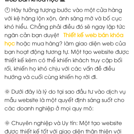
🕛 Hãy tưởng tượng bước vào một cửa hàng
với kệ hàng lộn xộn, ánh sáng mờ và bố cục
khó hiểu. Chẳng phải điều đó sẽ ngay lập tức
ngăn cản bạn duyệt
Thiết kế web bán khóa
học
hoặc mua hàng? làm giao diện web của
bạn hoạt động tương tự. Một tạo website được
thiết kế kém có thể khiến khách truy cập bối
rối, khiến họ khó chịu với các vấn đề điều
hướng và cuối cùng khiến họ rời đi.
🌞 Dưới đây là lý do tại sao đầu tư vào dịch vụ
mẫu website là một quyết định sáng suốt cho
các doanh nghiệp ở mọi quy mô:
🌞 Chuyên nghiệp và Uy tín: Một tạo website
được thiết kế tốt với giao diện thân thiện với