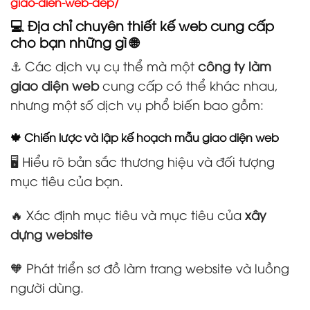
giao-dien-web-dep/
💻 Địa chỉ chuyên thiết kế web cung cấp
cho bạn những gì 🌐
⚓ Các dịch vụ cụ thể mà một
công ty làm
giao diện web
cung cấp có thể khác nhau,
nhưng một số dịch vụ phổ biến bao gồm:
🍁 Chiến lược và lập kế hoạch mẫu giao diện web
🖥️ Hiểu rõ bản sắc thương hiệu và đối tượng
mục tiêu của bạn.
🔥 Xác định mục tiêu và mục tiêu của
xây
dựng website
🧡 Phát triển sơ đồ làm trang website và luồng
người dùng.