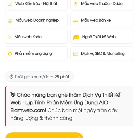
📐
💊
Web Kiến trúc - Nội thất
Mẫu web Thuốc - Dược
🤝
🚗
Mẫu web Doanh nghiệp
Mẫu web Bán xe
✨
🎓
Mẫu web Khác
Nghề Thiết kế Web
⚙️
📈
Phần mềm ứng dụng
Dịch vụ SEO & Marketing
⏱️ Thời gian xem/đọc:
28 phút
👋 Chào mừng bạn ghé thăm Dịch Vụ Thiết Kế
Web - Lập Trình Phần Mềm Ứng Dụng AIO -
Elamweb.com!
Chúc bạn một ngày tràn đầy
năng lượng & thành công.