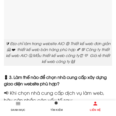
🔰 Địa chỉ làm trang website AIO 😍 Thiết kế web đơn giản
🤗 ❤️ thiết kế web bán hàng phù hợp 🍂 💯 Công ty thiết
kế web AIO 🤔 Mẫu thiết kế web công ty⏰ 💛 Giá rẻ thiết
kế web công ty 🙌
💈 3. Làm thế nào để chọn nhà cung cấp xây dựng
giao diện website phù hợp?
📢 Khi chọn nhà cung cấp dịch vụ làm web,
hãy cân nhắc các yếu tố sau:
DANH MỤC
TÌM KIẾM
LIÊN HỆ
🎁 Kinh nghiệm và chuyên môn