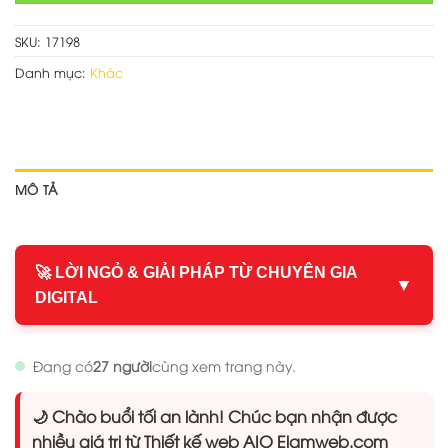
SKU:
17198
Danh mục:
Khác
MÔ TẢ
🚀 LỜI NGỎ & GIẢI PHÁP TỪ CHUYÊN GIA
▼
DIGITAL
Đang có
27 người
cùng xem trang này.
🌙 Chào buổi tối an lành! Chúc bạn nhận được
nhiều giá trị từ Thiết kế web AIO Elamweb.com