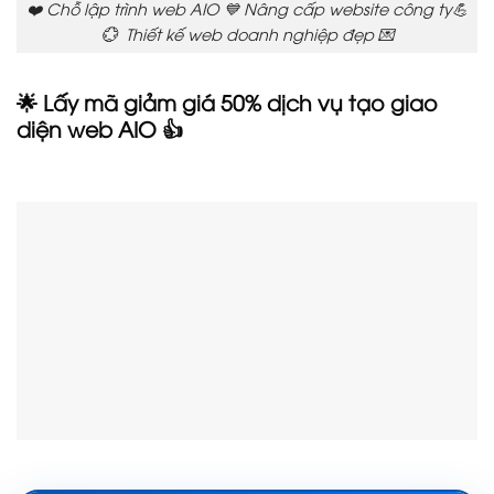
❤️ Chỗ lập trình web AIO 💙 Nâng cấp website công ty💪
💮 Thiết kế web doanh nghiệp đẹp 💌
🌟 Lấy mã giảm giá 50% dịch vụ tạo giao
diện web AIO 👍