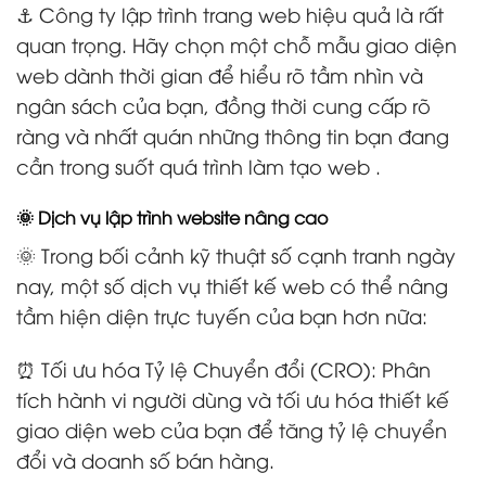
⚓ Công ty lập trình trang web hiệu quả là rất
quan trọng. Hãy chọn một chỗ mẫu giao diện
web dành thời gian để hiểu rõ tầm nhìn và
ngân sách của bạn, đồng thời cung cấp rõ
ràng và nhất quán những thông tin bạn đang
cần trong suốt quá trình làm tạo web .
🌞 Dịch vụ lập trình website nâng cao
🌞 Trong bối cảnh kỹ thuật số cạnh tranh ngày
nay, một số dịch vụ thiết kế web có thể nâng
tầm hiện diện trực tuyến của bạn hơn nữa:
⏰ Tối ưu hóa Tỷ lệ Chuyển đổi (CRO): Phân
tích hành vi người dùng và tối ưu hóa thiết kế
giao diện web của bạn để tăng tỷ lệ chuyển
đổi và doanh số bán hàng.