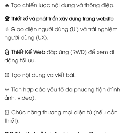
🔥 Tạo chiến lược nội dung và thông điệp.
🏆 Thiết kế và phát triển xây dựng trang website
☣️ Giao diện người dùng (UI) và trải nghiệm
người dùng (UX).
🗿
Thiết Kế Web
đáp ứng (RWD) để xem di
động tối ưu.
🟡 Tạo nội dung và viết bài.
🔆 Tích hợp các yếu tố đa phương tiện (hình
ảnh, video).
⏰ Chức năng thương mại điện tử (nếu cần
thiết).