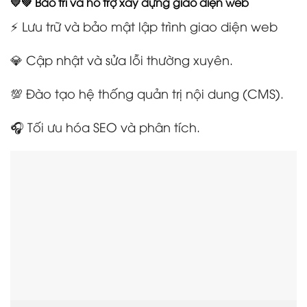
💛💚 Bảo trì và hỗ trợ xây dựng giao diện web
⚡ Lưu trữ và bảo mật lập trình giao diện web
💎 Cập nhật và sửa lỗi thường xuyên.
💯 Đào tạo hệ thống quản trị nội dung (CMS).
🎧 Tối ưu hóa SEO và phân tích.