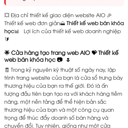
💥 Địa chỉ thiết kế giao diện website AIO 🎉
Thiết kế web đơn giản🗻
Thiết kế web bán khóa
học
📊 Lợi ích của thiết kế web doanh nghiệp
🔰
🌟 Cửa hàng tạo trang web AIO 💝 Thiết kế
web bán khóa học
📷 🌷
🧾 Trong kỷ nguyên kỹ thuật số ngày nay, lập
trình trang website của bạn là cửa sổ trưng bày
thương hiệu của bạn ra thế giới. Đó là ấn
tượng đầu tiên bạn tạo ra với khách hàng tiềm
năng, một nền tảng để thể hiện bản sắc
thương hiệu của bạn và một công cụ quan
trọng để thúc đẩy doanh số bán hàng và
chuyển đổi. Tuy nhiên, giống như một cửa