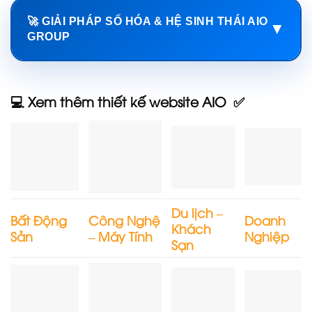
🚀 GIẢI PHÁP SỐ HÓA & HỆ SINH THÁI AIO
▼
GROUP
💻 Xem thêm thiết kế website AIO ✅
Du lịch –
Bất Động
Công Nghệ
Doanh
Khách
Sản
– Máy Tính
Nghiệp
Sạn