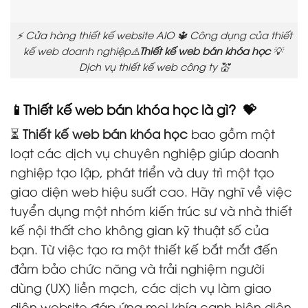
⚡ Cửa hàng thiết kế website AIO 🔱 Công dụng của thiết
kế web doanh nghiệp⚠️
Thiết kế web bán khóa học
💡
Dịch vụ thiết kế web công ty 💒
📱Thiết kế web bán khóa học là gì? 💝
⏳
Thiết kế web bán khóa học
bao gồm một
loạt các dịch vụ chuyên nghiệp giúp doanh
nghiệp tạo lập, phát triển và duy trì một tạo
giao diện web hiệu suất cao. Hãy nghĩ về việc
tuyển dụng một nhóm kiến trúc sư và nhà thiết
kế nội thất cho không gian kỹ thuật số của
bạn. Từ việc tạo ra một thiết kế bắt mắt đến
đảm bảo chức năng và trải nghiệm người
dùng (UX) liền mạch, các dịch vụ làm giao
diện website đáp ứng mọi khía cạnh hiện diện