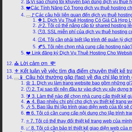
📝Vì sao chúng tôi khuyên bạn dùng dịch vụ thuê h
❤️Các Tính Năng Có Trong dịch vụ thuê hosting ch
🚩Các câu hỏi liên quan đến dịch vụ thuê hosti
🔶1. Dịch Vụ Thuê Hosting Có Giá Cả Hợp Lý
🎉2. Tôi có thể nâng cấp từ shared hosting 
🕐3. SSL miễn phí của dịch vụ thuê hosting 
🕧4. Tôi cần phải biết lập trình để quản lý 
🍂5. Tôi nên chọn nhà cung cấp hosting nào
❤️ Link đăng ký Dịch Vụ Thuê Hosting Cho Websit
⛪ Lời cảm ơn 💸
⚜️ Kết luận về việc tìm địa điểm chuyên thiết kế 
📱 Câu hỏi thường gặp (faq) về địa chỉ lập trình 
🌼 1. Dịch vụ làm trang website bao gồm những gì
🕛 2. Tại sao tôi nên đầu tư vào dịch vụ xây dựng
🔰 3. Làm thế nào để chọn nhà cung cấp thiết kế 
🔥 4. Bao nhiêu chi phí cho dịch vụ thiết kế trang 
🎶 5. Bao lâu thì lập trình giao diện web của tôi sẽ
☎️ 6. Tôi có cần cung cấp nội dung cho lập trình 
⭐ 7. Tôi có thể thay đổi thiết kế trang web của mì
✅ 8. Tôi có cần bảo trì thiết kế giao diện web của