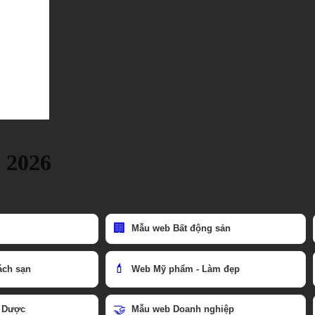
- 2026
🏢
Mẫu web Bất động sản
💄
ách sạn
Web Mỹ phẩm - Làm đẹp
🤝
 Dược
Mẫu web Doanh nghiệp