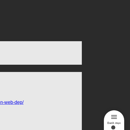
en-web-dep/
Danh mục