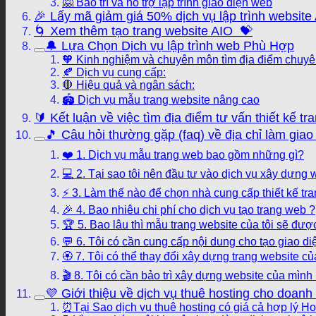
🤗 Bảo trì và hỗ trợ lập trình giao diện web
🎉 Lấy mã giảm giá 50% dịch vụ lập trình website
🌀 Xem thêm tạo trang website AIO 💝
🔔 Lựa Chọn Dịch vụ lập trình web Phù Hợp
🧡 Kinh nghiệm và chuyên môn tìm địa điểm chuyên
🍂 Dịch vụ cung cấp:
🛑 Hiệu quả và ngân sách:
🏟️ Dịch vụ mẫu trang website nâng cao
🔰 Kết luận về việc tìm địa điểm tư vấn thiết kế 
🎵 Câu hỏi thường gặp (faq) về địa chỉ làm gia
❤️ 1. Dịch vụ mẫu trang web bao gồm những gì?
💻 2. Tại sao tôi nên đầu tư vào dịch vụ xây dựng
⚡ 3. Làm thế nào để chọn nhà cung cấp thiết kế t
🎉 4. Bao nhiêu chi phí cho dịch vụ tạo trang web ?
🏆 5. Bao lâu thì mẫu trang website của tôi sẽ được
💬 6. Tôi có cần cung cấp nội dung cho tạo giao 
🏵️ 7. Tôi có thể thay đổi xây dựng trang website 
🎬 8. Tôi có cần bảo trì xây dựng website của mìn
💜 Giới thiệu về dịch vụ thuê hosting cho doan
⏰Tại Sao dịch vụ thuê hosting có giá cả hợp lý Ho