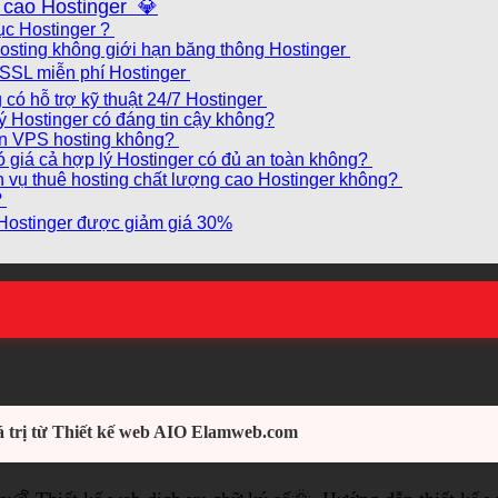
g cao Hostinger 💎
dục Hostinger ?
hosting không giới hạn băng thông Hostinger
ó SSL miễn phí Hostinger
 có hỗ trợ kỹ thuật 24/7 Hostinger
 Hostinger có đáng tin cậy không?
lên VPS hosting không?
có giá cả hợp lý Hostinger có đủ an toàn không?
ịch vụ thuê hosting chất lượng cao Hostinger không?
?
 Hostinger được giảm giá 30%
 trị từ Thiết kế web AIO Elamweb.com