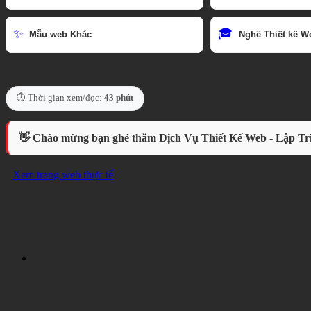
🎓
✨
Mẫu web Khác
Nghề Thiết kế W
⏱️ Thời gian xem/đọc:
43 phút
👋 Chào mừng bạn ghé thăm Dịch Vụ Thiết Kế Web - Lập T
Xem trang web thực tế