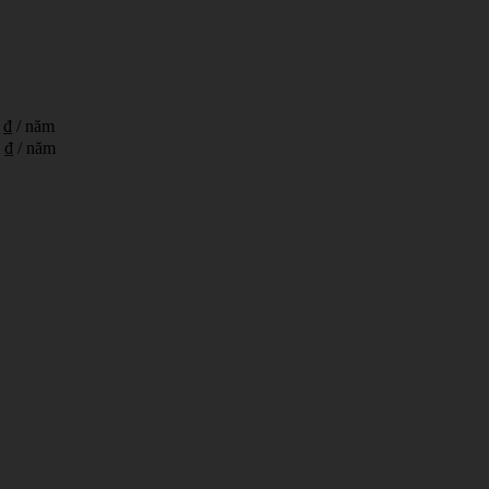
 ₫
/ năm
 ₫
/ năm