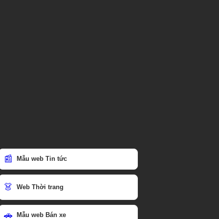
📰
Mẫu web Tin tức
👗
Web Thời trang
🚗
Mẫu web Bán xe