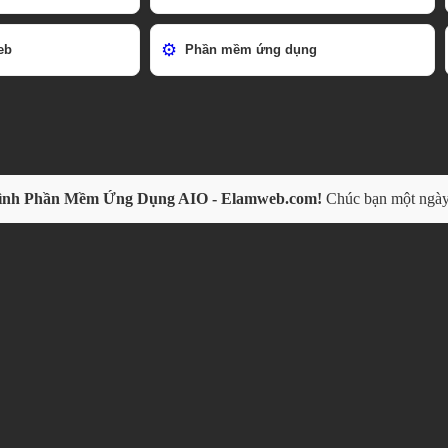
⚙️
eb
Phần mềm ứng dụng
rình Phần Mềm Ứng Dụng AIO - Elamweb.com!
Chúc bạn một ngày 