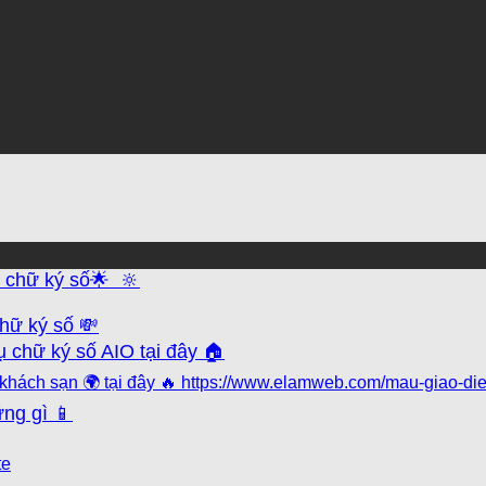
ụ chữ ký số🌟 🔆
chữ ký số 💸
 chữ ký số AIO tại đây 🏠
 khách sạn 🌍 tại đây 🔥 https://www.elamweb.com/mau-giao-di
ng gì 📱
te