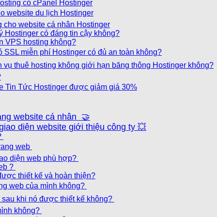
osting có cPanel Hostinger
o website du lịch Hostinger
ng cho website cá nhân Hostinger
 Hostinger có đáng tin cậy không?
lên VPS hosting không?
có SSL miễn phí Hostinger có đủ an toàn không?
dịch vụ thuê hosting không giới hạn băng thông Hostinger không?
?
e Tin Tức Hostinger được giảm giá 30%
trang website cá nhân 🤝
giao diện website giới thiệu công ty 💥
?
 trang web
giao diện web phù hợp?
web ?
 được thiết kế và hoàn thiện?
trang web của mình không?
nh sau khi nó được thiết kế không?
 mình không?