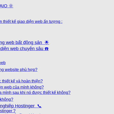
 AIO 🌞
 thiết kế giao diện web ấn tượng :
trang web bất động sản 🌟
o diện web chuyên sâu ☎️
 web
rang website phù hợp?
 thiết kế và hoàn thiện?
diện web của mình không?
của mình sau khi nó được thiết kế không?
h không?
h nghiệp Hostinger 📞
stinger ?