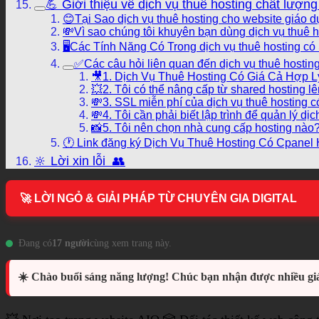
💪 Giới thiệu về dịch vụ thuê hosting chất lượn
😊Tại Sao dịch vụ thuê hosting cho website giáo 
💸Vì sao chúng tôi khuyên bạn dùng dịch vụ thuê 
🖥️Các Tính Năng Có Trong dịch vụ thuê hosting c
✅Các câu hỏi liên quan đến dịch vụ thuê hosting
🎥1. Dịch Vụ Thuê Hosting Có Giá Cả Hợp Lý
💥2. Tôi có thể nâng cấp từ shared hosting 
💸3. SSL miễn phí của dịch vụ thuê hosting 
💸4. Tôi cần phải biết lập trình để quản lý d
📸5. Tôi nên chọn nhà cung cấp hosting nào
🕐 Link đăng ký Dịch Vụ Thuê Hosting Có Cpanel
🔆 Lời xin lỗi 👥
🚀 LỜI NGỎ & GIẢI PHÁP TỪ CHUYÊN GIA DIGITAL
Đang có
17 người
cùng xem trang này.
☀️ Chào buổi sáng năng lượng! Chúc bạn nhận được nhiều giá