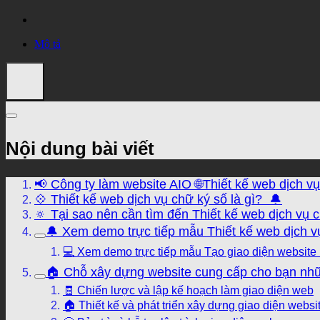
Mô tả
Nội dung bài viết
📢 Công ty làm website AIO 🌐Thiết kế web dịch v
💠 Thiết kế web dịch vụ chữ ký số là gì? 🔔
🔅 Tại sao nên cần tìm đến Thiết kế web dịch vụ 
🔔 Xem demo trực tiếp mẫu Thiết kế web dịch vụ
💻 Xem demo trực tiếp mẫu Tạo giao diện website
🏠 Chỗ xây dựng website cung cấp cho bạn nhữ
🧾 Chiến lược và lập kế hoạch làm giao diện web
🏠 Thiết kế và phát triển xây dựng giao diện websi