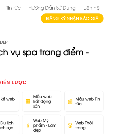
Tin tức
Hướng Dẫn Sử Dụng
Liên hệ
ĐĂNG KÝ NHẬN BÁO GIÁ
 ĐẸP
ch vụ spa trang điểm -
HIẾN LƯỢC
Mẫu web
t kế web
Mẫu web Tin
🏢
📰
Bất động
tức
sản
Web Mỹ
Du lịch
Web Thời
💄
👗
phẩm - Làm
ách sạn
trang
đẹp