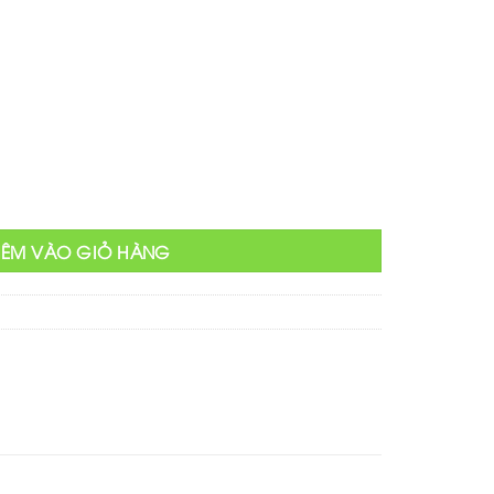
hiện
tại
000 ₫.
là:
750,000 ₫.
g điểm số lượng
HÊM VÀO GIỎ HÀNG