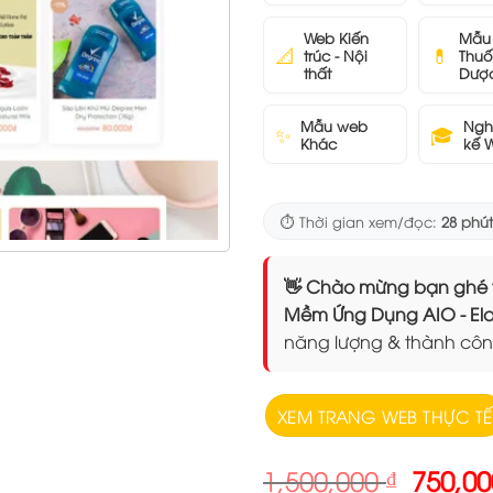
Web Kiến
Mẫu
📐
💊
trúc - Nội
Thuố
thất
Dượ
Mẫu web
Ngh
✨
🎓
Khác
kế 
⏱️ Thời gian xem/đọc:
28 phút
👋 Chào mừng bạn ghé thăm
Mềm Ứng Dụng AIO - 
năng lượng & thành côn
XEM TRANG WEB THỰC TẾ
Giá
1,500,000
₫
750,0