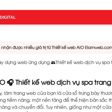
 DIGITAL
hận được nhiều giá trị từ Thiết kế web AIO Elamweb.co
 Xây dựng web ứng dụng
👥Thiết kế web dịch vụ spa
IO 🎧 Thiết kế web dịch vụ spa tran
y, làm trang web của bạn là cửa sổ trưng bày thươn
hàng tiềm năng, một nền tảng để thể hiện bản sắc
hàng và chuyển đổi. Tuy nhiên, giống như một cửa