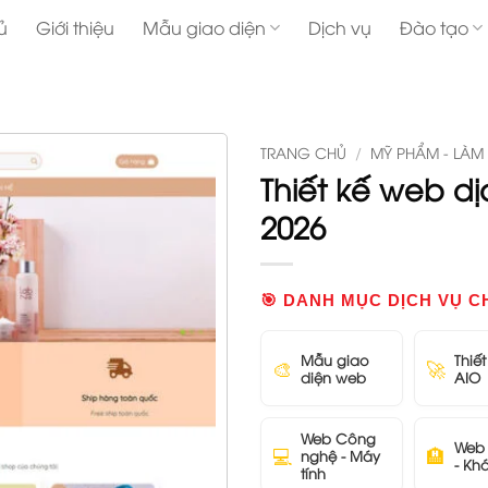
ủ
Giới thiệu
Mẫu giao diện
Dịch vụ
Đào tạo
TRANG CHỦ
/
MỸ PHẨM - LÀM
Thiết kế web dị
2026
🎯 DANH MỤC DỊCH VỤ C
Mẫu giao
Thiế
🎨
🚀
diện web
AIO
Web Công
Web 
💻
🏨
nghệ - Máy
- Kh
tính