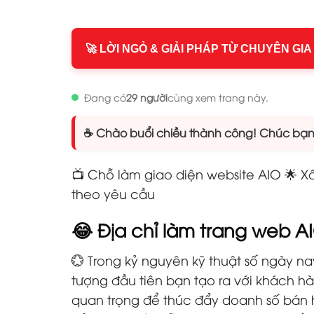
🚀 LỜI NGỎ & GIẢI PHÁP TỪ CHUYÊN GIA
Đang có
29 người
cùng xem trang này.
☕ Chào buổi chiều thành công! Chúc bạn n
📺 Chỗ làm giao diện website AIO 🌟
theo yêu cầu
😂 Địa chỉ làm trang web A
💮 Trong kỷ nguyên kỹ thuật số ngày na
tượng đầu tiên bạn tạo ra với khách 
quan trọng để thúc đẩy doanh số bán 