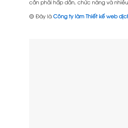
cần phải hấp dẫn, chức năng và nhiều 
🟡 Đây là
Công ty làm Thiết kế web dịc