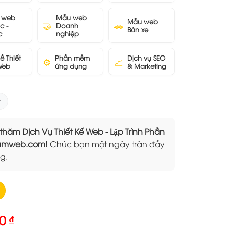
 web
Mẫu web
Mẫu web
🤝
🚗
c -
Doanh
Bán xe
c
nghiệp
ề Thiết
Phần mềm
Dịch vụ SEO
⚙️
📈
Web
ứng dụng
& Marketing
 Dịch Vụ Thiết Kế Web - Lập Trình Phần
Elamweb.com!
Chúc bạn một ngày tràn đầy
g.
Giá
00
₫