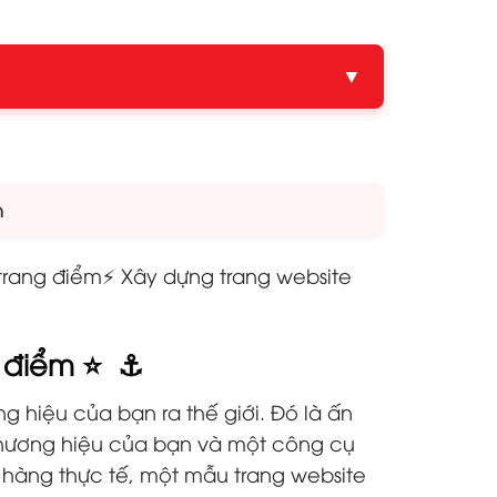
▼
m
 trang điểm
⚡ Xây dựng trang website
g điểm ⭐ ⚓
g hiệu của bạn ra thế giới. Đó là ấn
 thương hiệu của bạn và một công cụ
 hàng thực tế, một mẫu trang website