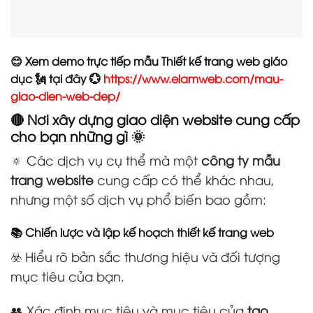
😊 Xem demo trực tiếp mẫu Thiết kế trang web giáo
dục 🗽 tại đây 💮
https://www.elamweb.com/mau-
giao-dien-web-dep/
🔴 Nơi xây dựng giao diện website cung cấp
cho bạn những gì 🌞
🔅 Các dịch vụ cụ thể mà một
công ty mẫu
trang website
cung cấp có thể khác nhau,
nhưng một số dịch vụ phổ biến bao gồm:
📚 Chiến lược và lập kế hoạch thiết kế trang web
☣️ Hiểu rõ bản sắc thương hiệu và đối tượng
mục tiêu của bạn.
👥 Xác định mục tiêu và mục tiêu của
tạo