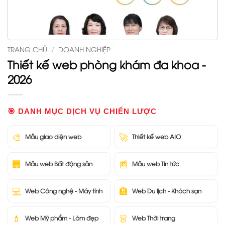
TRANG CHỦ
/
DOANH NGHIỆP
Thiết kế web phòng khám đa khoa -
2026
🎯 DANH MỤC DỊCH VỤ CHIẾN LƯỢC
🎨
🚀
Mẫu giao diện web
Thiết kế web AIO
🏢
📰
Mẫu web Bất động sản
Mẫu web Tin tức
💻
🏨
Web Công nghệ - Máy tính
Web Du lịch - Khách sạn
💄
👗
Web Mỹ phẩm - Làm đẹp
Web Thời trang