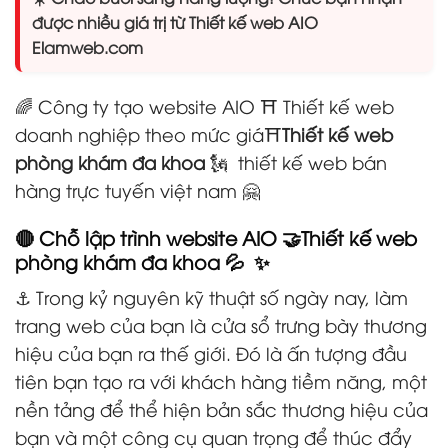
được nhiều giá trị từ Thiết kế web AIO
Elamweb.com
🌈 Công ty tạo website AIO ⛩️ Thiết kế web
doanh nghiệp theo mức giá⛩️
Thiết kế web
phòng khám đa khoa
🗽 thiết kế web bán
hàng trực tuyến việt nam 🤗
🔴 Chỗ lập trình website AIO 🤝
Thiết kế web
phòng khám đa khoa
💦 ✨
⚓ Trong kỷ nguyên kỹ thuật số ngày nay, làm
trang web của bạn là cửa sổ trưng bày thương
hiệu của bạn ra thế giới. Đó là ấn tượng đầu
tiên bạn tạo ra với khách hàng tiềm năng, một
nền tảng để thể hiện bản sắc thương hiệu của
bạn và một công cụ quan trọng để thúc đẩy