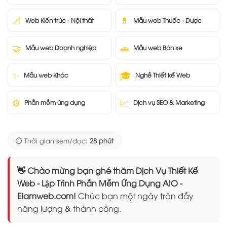
📐
💊
Web Kiến trúc - Nội thất
Mẫu web Thuốc - Dược
🤝
🚗
Mẫu web Doanh nghiệp
Mẫu web Bán xe
✨
🎓
Mẫu web Khác
Nghề Thiết kế Web
⚙️
📈
Phần mềm ứng dụng
Dịch vụ SEO & Marketing
⏱️ Thời gian xem/đọc:
28 phút
👋 Chào mừng bạn ghé thăm Dịch Vụ Thiết Kế
Web - Lập Trình Phần Mềm Ứng Dụng AIO -
Elamweb.com!
Chúc bạn một ngày tràn đầy
năng lượng & thành công.