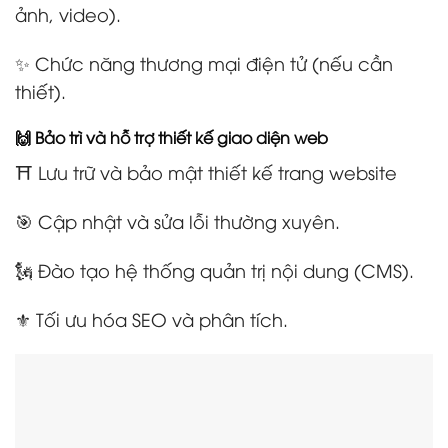
ảnh, video).
✨ Chức năng thương mại điện tử (nếu cần
thiết).
🙌 Bảo trì và hỗ trợ thiết kế giao diện web
⛩️ Lưu trữ và bảo mật thiết kế trang website
🎯 Cập nhật và sửa lỗi thường xuyên.
🗽 Đào tạo hệ thống quản trị nội dung (CMS).
⚜️ Tối ưu hóa SEO và phân tích.