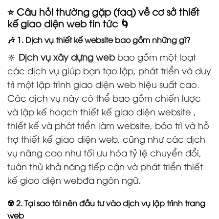
⭐ Câu hỏi thường gặp (faq) về cơ sở thiết
kế giao diện web tin tức 🌀
🎶 1. Dịch vụ thiết kế website bao gồm những gì?
🔆
Dịch vụ xây dựng web
bao gồm một loạt
các dịch vụ giúp bạn tạo lập, phát triển và duy
trì một lập trình giao diện web hiệu suất cao.
Các dịch vụ này có thể bao gồm chiến lược
và lập kế hoạch thiết kế giao diện website ,
thiết kế và phát triển làm website, bảo trì và hỗ
trợ thiết kế giao diện web, cũng như các dịch
vụ nâng cao như tối ưu hóa tỷ lệ chuyển đổi,
tuân thủ khả năng tiếp cận và phát triển thiết
kế giao diện webđa ngôn ngữ.
☢️ 2. Tại sao tôi nên đầu tư vào dịch vụ lập trình trang
web