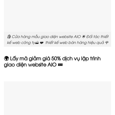
🗿 Cửa hàng mẫu giao diện website AIO 🌟 Đối tác thiết
kế web công ty🗻 ❤️ thiết kế web bán hàng hiệu quả 🌹
🌍 Lấy mã giảm giá 50% dịch vụ lập trình
giao diện website AIO 💤