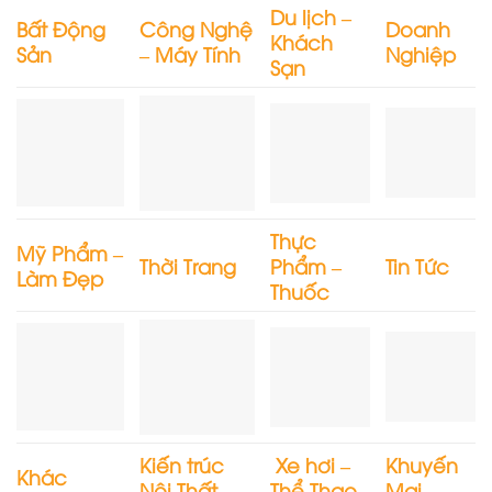
Du lịch –
Bất Động
Công Nghệ
Doanh
Khách
Sản
– Máy Tính
Nghiệp
Sạn
Thực
Mỹ Phẩm –
Thời Trang
Phẩm –
Tin Tức
Làm Đẹp
Thuốc
Kiến trúc
Xe hơi –
Khuyến
Khác
Nội Thất
Thể Thao
Mại