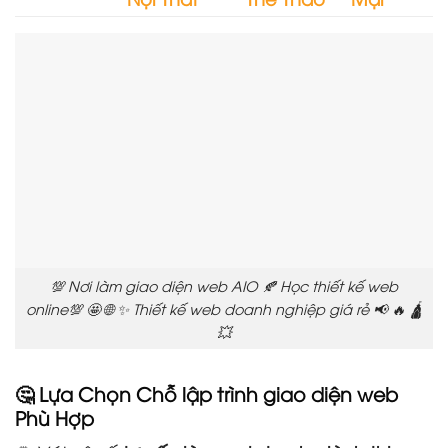
💯 Nơi làm giao diện web AIO 🍂 Học thiết kế web
online💯 🤩 🌐 ✨ Thiết kế web doanh nghiệp giá rẻ 📢 🔥 🛕
💥
🤔 Lựa Chọn Chỗ lập trình giao diện web
Phù Hợp