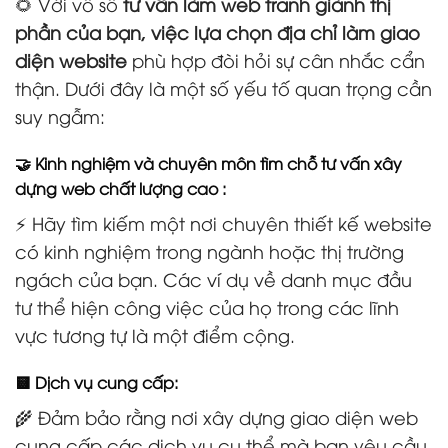
🌻 Với vô số
tư vấn làm web tranh giành thị
phần của bạn, việc lựa chọn địa chỉ làm giao
diện website
phù hợp đòi hỏi sự cân nhắc cẩn
thận. Dưới đây là một số yếu tố quan trọng cần
suy ngẫm:
🤝 Kinh nghiệm và chuyên môn tìm chỗ tư vấn xây
dựng web chất lượng cao :
⚡ Hãy tìm kiếm một nơi chuyên thiết kế website
có kinh nghiệm trong ngành hoặc thị trường
ngách của bạn. Các ví dụ về danh mục đầu
tư thể hiện công việc của họ trong các lĩnh
vực tương tự là một điểm cộng.
🟨 Dịch vụ cung cấp:
🌾 Đảm bảo rằng nơi xây dựng giao diện web
cung cấp các dịch vụ cụ thể mà bạn yêu cầu,