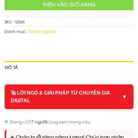
THÊM VÀO GIỎ HÀNG
SKU:
12065
Danh mục:
Doanh nghiệp
MÔ TẢ
🚀 LỜI NGỎ & GIẢI PHÁP TỪ CHUYÊN GIA
▼
DIGITAL
Đang có
17 người
cùng xem trang này.
☀️ Chào buổi sáng năng lượng! Chúc bạn nhận