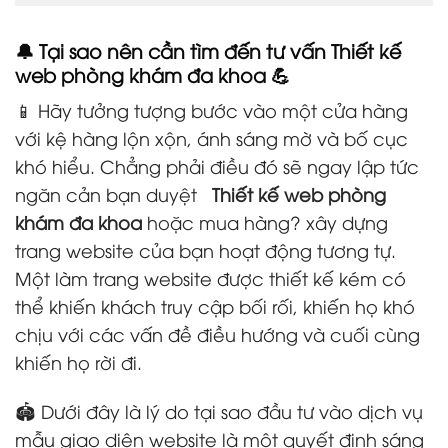
🔔 Tại sao nên cần tìm đến tư vấn
Thiết kế
web phòng khám đa khoa
💪
📱 Hãy tưởng tượng bước vào một cửa hàng
với kệ hàng lộn xộn, ánh sáng mờ và bố cục
khó hiểu. Chẳng phải điều đó sẽ ngay lập tức
ngăn cản bạn duyệt
Thiết kế web phòng
khám đa khoa
hoặc mua hàng? xây dựng
trang website của bạn hoạt động tương tự.
Một làm trang website được thiết kế kém có
thể khiến khách truy cập bối rối, khiến họ khó
chịu với các vấn đề điều hướng và cuối cùng
khiến họ rời đi.
🏟️ Dưới đây là lý do tại sao đầu tư vào dịch vụ
mẫu giao diện website là một quyết định sáng