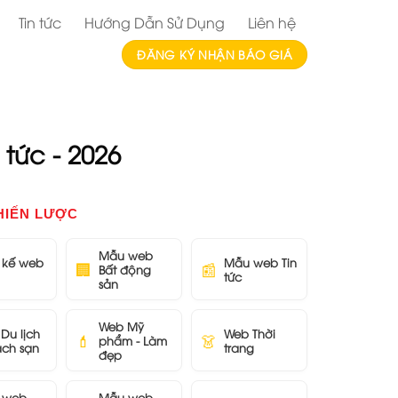
Tin tức
Hướng Dẫn Sử Dụng
Liên hệ
ĐĂNG KÝ NHẬN BÁO GIÁ
 tức - 2026
HIẾN LƯỢC
Mẫu web
t kế web
Mẫu web Tin
🏢
📰
Bất động
tức
sản
Web Mỹ
Du lịch
Web Thời
💄
👗
phẩm - Làm
ách sạn
trang
đẹp
 web
Mẫu web