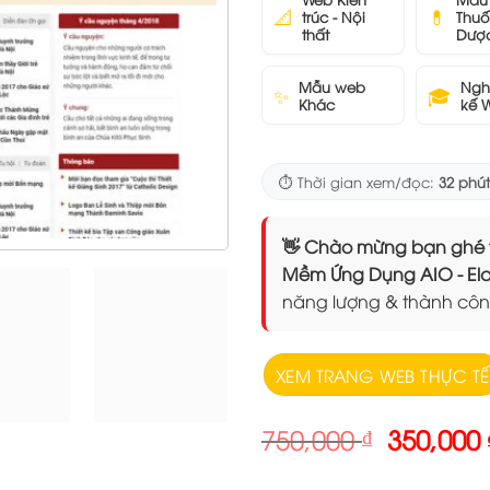
📐
💊
trúc - Nội
Thuố
thất
Dượ
Mẫu web
Ngh
✨
🎓
Khác
kế 
⏱️ Thời gian xem/đọc:
32 phút
👋 Chào mừng bạn ghé thăm
Mềm Ứng Dụng AIO - 
năng lượng & thành côn
XEM TRANG WEB THỰC TẾ
Giá
750,000
₫
350,000
gốc