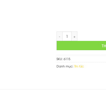
là:
750,000 
Thiết kế web tin tức số lượng
T
SKU:
6115
Danh mục:
Tin tức