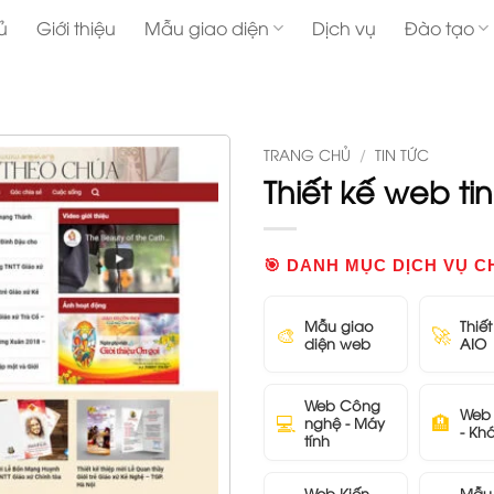
ủ
Giới thiệu
Mẫu giao diện
Dịch vụ
Đào tạo
TRANG CHỦ
/
TIN TỨC
Thiết kế web tin
🎯 DANH MỤC DỊCH VỤ C
Mẫu giao
Thiế
🎨
🚀
diện web
AIO
Web Công
Web 
💻
🏨
nghệ - Máy
- Kh
tính
Web Kiến
Mẫu