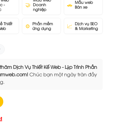
Mẫu web
🤝
🚗
c -
Doanh
Bán xe
c
nghiệp
ề Thiết
Phần mềm
Dịch vụ SEO
⚙️
📈
Web
ứng dụng
& Marketing
 Dịch Vụ Thiết Kế Web - Lập Trình Phần
Elamweb.com!
Chúc bạn một ngày tràn đầy
g.
Giá
₫
hiện