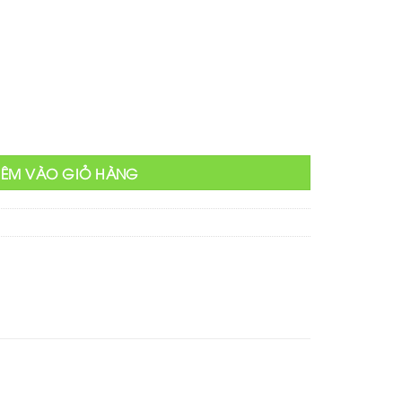
tại
₫.
là:
350,000 ₫.
HÊM VÀO GIỎ HÀNG