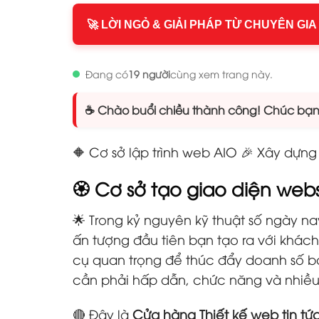
🚀 LỜI NGỎ & GIẢI PHÁP TỪ CHUYÊN GIA
Đang có
19 người
cùng xem trang này.
☕ Chào buổi chiều thành công! Chúc bạn n
🔶 Cơ sở lập trình web AIO 🎉 Xây dựn
🏵️ Cơ sở tạo giao diện web
🌟 Trong kỷ nguyên kỹ thuật số ngày na
ấn tượng đầu tiên bạn tạo ra với khá
cụ quan trọng để thúc đẩy doanh số bá
cần phải hấp dẫn, chức năng và nhiều 
🔴 Đây là
Cửa hàng Thiết kế web tin tứ