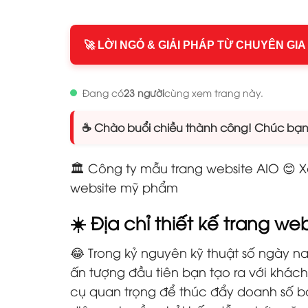
🚀 LỜI NGỎ & GIẢI PHÁP TỪ CHUYÊN GIA
Đang có
23 người
cùng xem trang này.
☕ Chào buổi chiều thành công! Chúc bạn n
🏛️ Công ty mẫu trang website AIO 😊 
website mỹ phẩm
☀️ Địa chỉ thiết kế trang w
😂 Trong kỷ nguyên kỹ thuật số ngày na
ấn tượng đầu tiên bạn tạo ra với khá
cụ quan trọng để thúc đẩy doanh số bá