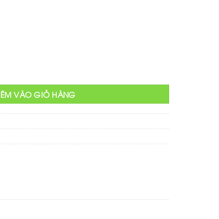
tại
₫.
là:
350,000 ₫.
lượng
HÊM VÀO GIỎ HÀNG