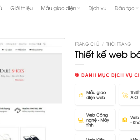
ủ
Giới thiệu
Mẫu giao diện
Dịch vụ
Đào tạo
TRANG CHỦ
/
THỜI TRANG
Thiết kế web bá
🎯 DANH MỤC DỊCH VỤ C
Mẫu giao
Thiế
🎨
🚀
diện web
AIO
Web Công
Web 
💻
🏨
nghệ - Máy
- Kh
tính
Web Kiến
Mẫu