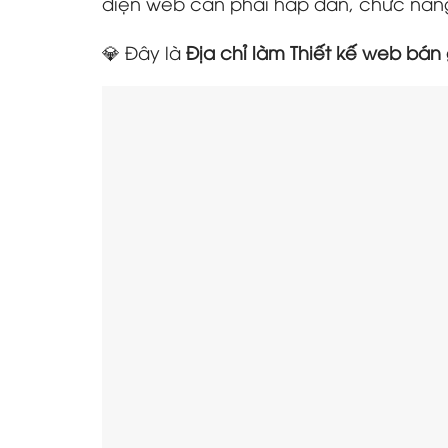
diện web cần phải hấp dẫn, chức năng 
💎 Đây là
Địa chỉ làm Thiết kế web bán