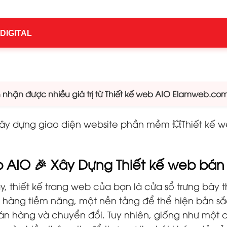
 DIGITAL
hận được nhiều giá trị từ Thiết kế web AIO Elamweb.co
Xây dựng giao diện website phần mềm 💥Thiết kế 
eb AIO 🎉 Xây Dựng Thiết kế web bán
y, thiết kế trang web của bạn là cửa sổ trưng bày t
ch hàng tiềm năng, một nền tảng để thể hiện bản 
n hàng và chuyển đổi. Tuy nhiên, giống như một cử