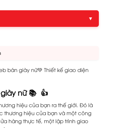
▼
m
web bán giày nữ
💚 Thiết kế giao diện
 giày nữ 📚 👍
hương hiệu của bạn ra thế giới. Đó là
sắc thương hiệu của bạn và một công
a hàng thực tế, một lập trình giao