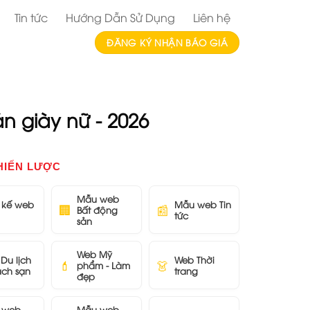
Tin tức
Hướng Dẫn Sử Dụng
Liên hệ
ĐĂNG KÝ NHẬN BÁO GIÁ
n giày nữ - 2026
HIẾN LƯỢC
Mẫu web
t kế web
Mẫu web Tin
🏢
📰
Bất động
tức
sản
Web Mỹ
Du lịch
Web Thời
💄
👗
phẩm - Làm
ách sạn
trang
đẹp
 web
Mẫu web