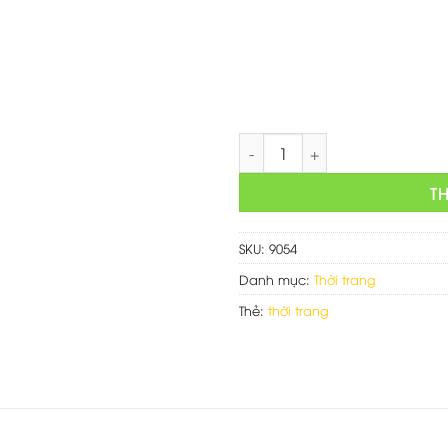
là:
750,000 
Thiết kế web bán giày nữ số 
T
SKU:
9054
Danh mục:
Thời trang
Thẻ:
thời trang