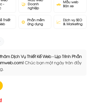
Mẫu web
🤝
🚗
c -
Doanh
Bán xe
c
nghiệp
ề Thiết
Phần mềm
Dịch vụ SEO
⚙️
📈
Web
ứng dụng
& Marketing
 Dịch Vụ Thiết Kế Web - Lập Trình Phần
Elamweb.com!
Chúc bạn một ngày tràn đầy
g.
Giá
₫
hiện