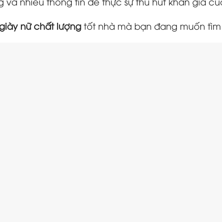
và nhiều thông tin để thực sự thu hút khán giả củ
 giày nữ chất lượng
tốt nhà mà bạn đang muốn tìm