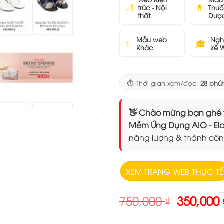
📐
💊
trúc - Nội
Thuố
thất
Dượ
Mẫu web
Ngh
✨
🎓
Khác
kế 
⏱️ Thời gian xem/đọc:
28 phút
👋 Chào mừng bạn ghé thăm
Mềm Ứng Dụng AIO - 
năng lượng & thành côn
XEM TRANG WEB THỰC TẾ
Giá
750,000
₫
350,000
gốc