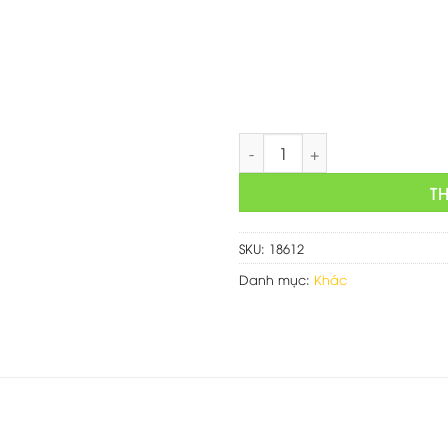
là:
1,500,
Web bán thiết bị điện số lượn
T
SKU:
18612
Danh mục:
Khác