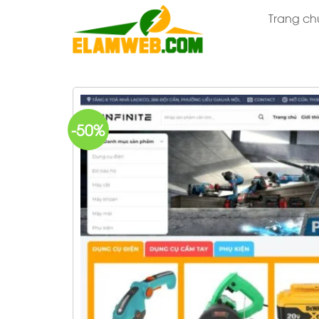
Bỏ
Trang ch
qua
nội
dung
-50%