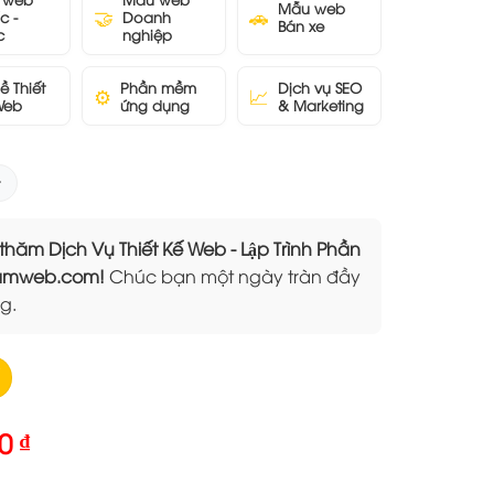
Mẫu web
🤝
🚗
c -
Doanh
Bán xe
c
nghiệp
ề Thiết
Phần mềm
Dịch vụ SEO
⚙️
📈
Web
ứng dụng
& Marketing
 Dịch Vụ Thiết Kế Web - Lập Trình Phần
Elamweb.com!
Chúc bạn một ngày tràn đầy
g.
Giá
00
₫
hiện