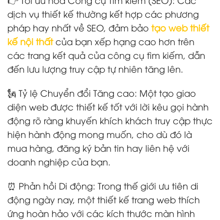
dịch vụ thiết kế thường kết hợp các phương
pháp hay nhất về SEO, đảm bảo
tạo web thiết
kế nội thất
của bạn xếp hạng cao hơn trên
các trang kết quả của công cụ tìm kiếm, dẫn
đến lưu lượng truy cập tự nhiên tăng lên.
🗽 Tỷ lệ Chuyển đổi Tăng cao: Một tạo giao
diện web được thiết kế tốt với lời kêu gọi hành
động rõ ràng khuyến khích khách truy cập thực
hiện hành động mong muốn, cho dù đó là
mua hàng, đăng ký bản tin hay liên hệ với
doanh nghiệp của bạn.
⏰ Phản hồi Di động: Trong thế giới ưu tiên di
động ngày nay, một thiết kế trang web thích
ứng hoàn hảo với các kích thước màn hình