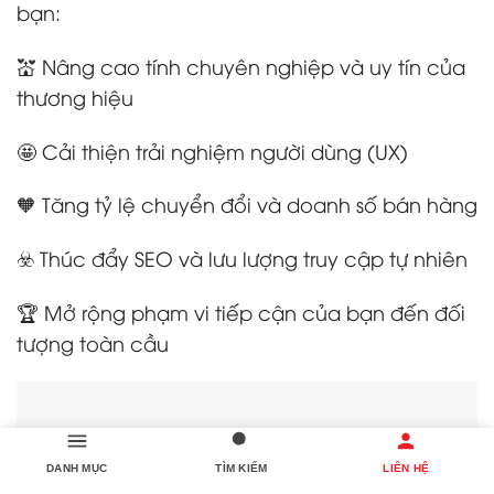
bạn:
💒 Nâng cao tính chuyên nghiệp và uy tín của
thương hiệu
🤩 Cải thiện trải nghiệm người dùng (UX)
🧡 Tăng tỷ lệ chuyển đổi và doanh số bán hàng
☣️ Thúc đẩy SEO và lưu lượng truy cập tự nhiên
🏆 Mở rộng phạm vi tiếp cận của bạn đến đối
tượng toàn cầu
DANH MỤC
TÌM KIẾM
LIÊN HỆ