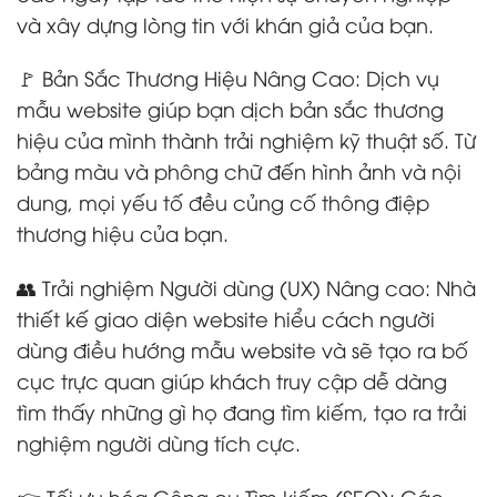
và xây dựng lòng tin với khán giả của bạn.
🚩 Bản Sắc Thương Hiệu Nâng Cao: Dịch vụ
mẫu website giúp bạn dịch bản sắc thương
hiệu của mình thành trải nghiệm kỹ thuật số. Từ
bảng màu và phông chữ đến hình ảnh và nội
dung, mọi yếu tố đều củng cố thông điệp
thương hiệu của bạn.
👥 Trải nghiệm Người dùng (UX) Nâng cao: Nhà
thiết kế giao diện website hiểu cách người
dùng điều hướng mẫu website và sẽ tạo ra bố
cục trực quan giúp khách truy cập dễ dàng
tìm thấy những gì họ đang tìm kiếm, tạo ra trải
nghiệm người dùng tích cực.
👉 Tối ưu hóa Công cụ Tìm kiếm (SEO): Các