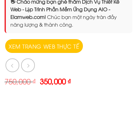
👋 Chào mừng bạn ghé thăm Dịch Vụ Thiết Kế
Web - Lập Trình Phần Mềm Ứng Dụng AIO -
Elamweb.com!
Chúc bạn một ngày tràn đầy
năng lượng & thành công.
XEM TRANG WEB THỰC TẾ
Giá
Giá
750,000
₫
350,000
₫
gốc
hiện
là:
tại
750,000 ₫.
là:
350,000 ₫.