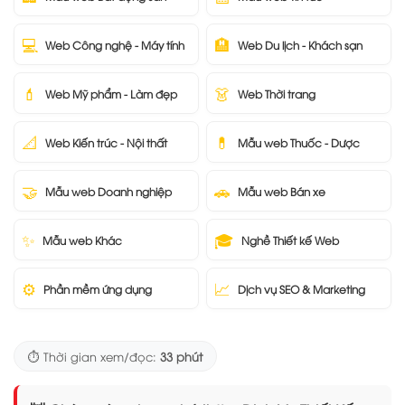
💻
🏨
Web Công nghệ - Máy tính
Web Du lịch - Khách sạn
💄
👗
Web Mỹ phẩm - Làm đẹp
Web Thời trang
📐
💊
Web Kiến trúc - Nội thất
Mẫu web Thuốc - Dược
🤝
🚗
Mẫu web Doanh nghiệp
Mẫu web Bán xe
✨
🎓
Mẫu web Khác
Nghề Thiết kế Web
⚙️
📈
Phần mềm ứng dụng
Dịch vụ SEO & Marketing
⏱️ Thời gian xem/đọc:
33 phút