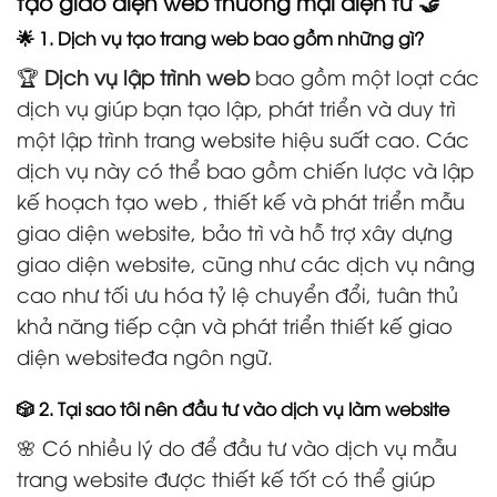
tạo giao diện web thương mại điện tử 🤝
🌟 1. Dịch vụ tạo trang web bao gồm những gì?
🏆
Dịch vụ lập trình web
bao gồm một loạt các
dịch vụ giúp bạn tạo lập, phát triển và duy trì
một lập trình trang website hiệu suất cao. Các
dịch vụ này có thể bao gồm chiến lược và lập
kế hoạch tạo web , thiết kế và phát triển mẫu
giao diện website, bảo trì và hỗ trợ xây dựng
giao diện website, cũng như các dịch vụ nâng
cao như tối ưu hóa tỷ lệ chuyển đổi, tuân thủ
khả năng tiếp cận và phát triển thiết kế giao
diện websiteđa ngôn ngữ.
🎲 2. Tại sao tôi nên đầu tư vào dịch vụ làm website
🌸 Có nhiều lý do để đầu tư vào dịch vụ mẫu
trang website được thiết kế tốt có thể giúp