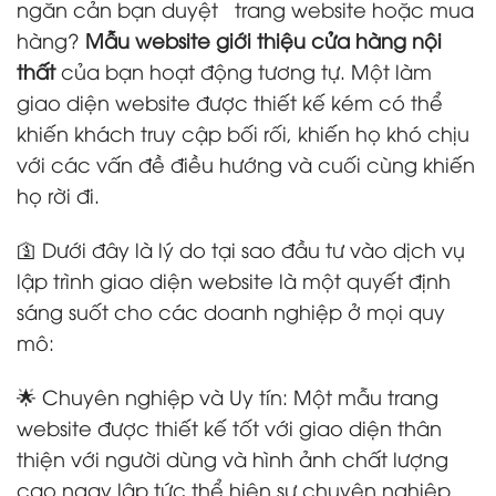
ngăn cản bạn duyệt
trang website hoặc mua
hàng?
Mẫu website giới thiệu cửa hàng nội
thất
của bạn hoạt động tương tự. Một làm
giao diện website được thiết kế kém có thể
khiến khách truy cập bối rối, khiến họ khó chịu
với các vấn đề điều hướng và cuối cùng khiến
họ rời đi.
🛐 Dưới đây là lý do tại sao đầu tư vào dịch vụ
lập trình giao diện website là một quyết định
sáng suốt cho các doanh nghiệp ở mọi quy
mô:
🌟 Chuyên nghiệp và Uy tín: Một mẫu trang
website được thiết kế tốt với giao diện thân
thiện với người dùng và hình ảnh chất lượng
cao ngay lập tức thể hiện sự chuyên nghiệp