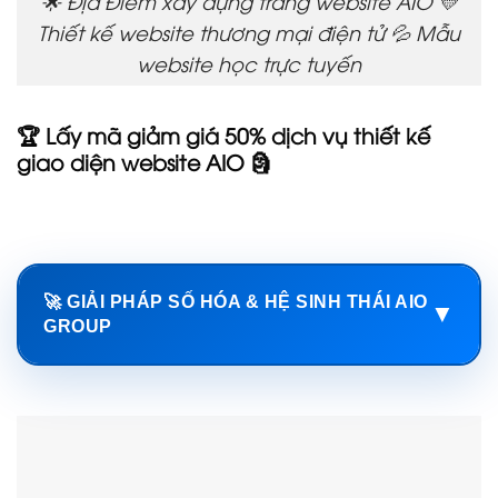
🌟 Địa Điểm xây dựng trang website AIO 💛
Thiết kế website thương mại điện tử 💦 Mẫu
website học trực tuyến
🏆 Lấy mã giảm giá 50% dịch vụ thiết kế
giao diện website AIO 🗿
🚀 GIẢI PHÁP SỐ HÓA & HỆ SINH THÁI AIO
▼
GROUP