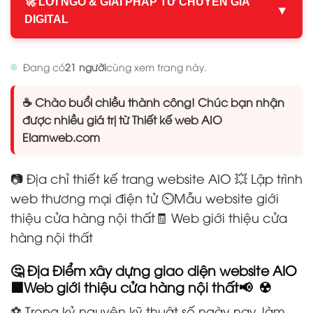
🚀 LỜI NGỎ & GIẢI PHÁP TỪ CHUYÊN GIA
▼
DIGITAL
Đang có
21 người
cùng xem trang này.
☕ Chào buổi chiều thành công! Chúc bạn nhận
được nhiều giá trị từ Thiết kế web AIO
Elamweb.com
📷 Địa chỉ thiết kế trang website AIO 💥 Lập trình
web thương mại điện tử
⏲️Mẫu website giới
thiệu cửa hàng nội thất
🧾 Web giới thiệu cửa
hàng nội thất
🤔 Địa Điểm xây dựng giao diện website AIO
🟧Web giới thiệu cửa hàng nội thất📢 ☢️
⚽ Trong kỷ nguyên kỹ thuật số ngày nay, làm