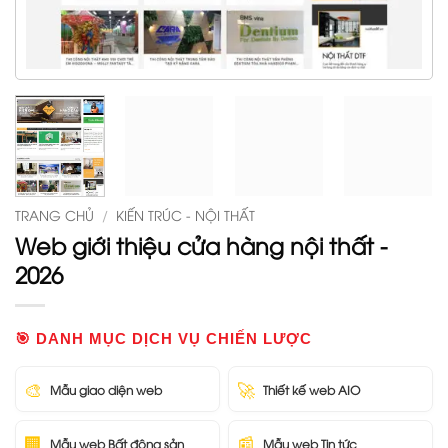
TRANG CHỦ
/
KIẾN TRÚC - NỘI THẤT
Web giới thiệu cửa hàng nội thất -
2026
🎯 DANH MỤC DỊCH VỤ CHIẾN LƯỢC
🎨
🚀
Mẫu giao diện web
Thiết kế web AIO
🏢
📰
Mẫu web Bất động sản
Mẫu web Tin tức