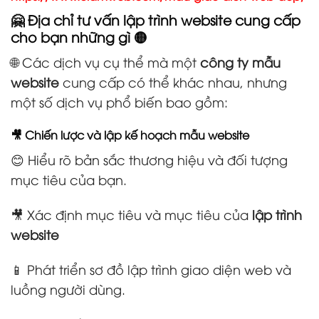
🤗 Địa chỉ tư vấn lập trình website cung cấp
cho bạn những gì 🟡
🌐 Các dịch vụ cụ thể mà một
công ty mẫu
website
cung cấp có thể khác nhau, nhưng
một số dịch vụ phổ biến bao gồm:
🎥 Chiến lược và lập kế hoạch mẫu website
😊 Hiểu rõ bản sắc thương hiệu và đối tượng
mục tiêu của bạn.
🎥 Xác định mục tiêu và mục tiêu của
lập trình
website
📱 Phát triển sơ đồ lập trình giao diện web và
luồng người dùng.