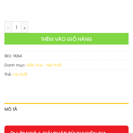
Web giới thiệu cửa hàng nội thất số lượng
THÊM VÀO GIỎ HÀNG
SKU:
9064
Danh mục:
Kiến trúc - Nội thất
Thẻ:
nội thất
MÔ TẢ