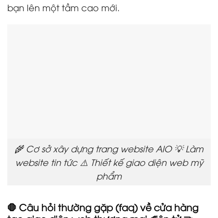
bạn lên một tầm cao mới.
🌾 Cơ sở xây dựng trang website AIO 💡 Làm
website tin tức ⚠️ Thiết kế giao diện web mỹ
phẩm
🛑 Câu hỏi thường gặp (faq) về cửa hàng