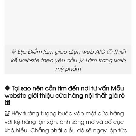
💜 Địa Điểm làm giao diện web AIO 🕛 Thiết
kế website theo yêu cầu 🎈 Làm trang web
mỹ phẩm
🔶 Tại sao nên cần tìm đến nơi tư vấn Mẫu
website giới thiệu cửa hàng nội thất giá rẻ
🕍
💒 Hãy tưởng tượng bước vào một cửa hàng
với kệ hàng lộn xộn, ánh sáng mờ và bố cục
khó hiểu. Chẳng phải điều đó sẽ ngay lập tức