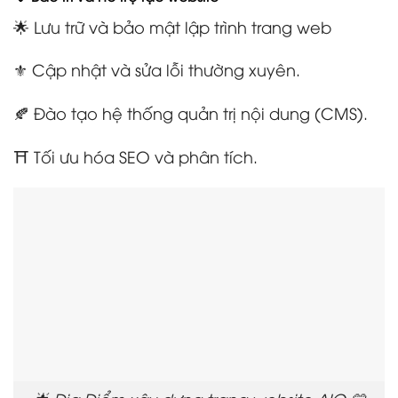
🌟 Lưu trữ và bảo mật lập trình trang web
⚜️ Cập nhật và sửa lỗi thường xuyên.
🍂 Đào tạo hệ thống quản trị nội dung (CMS).
⛩️ Tối ưu hóa SEO và phân tích.