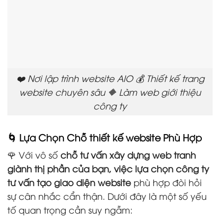
❤️ Nơi lập trình website AIO 💰 Thiết kế trang
website chuyên sâu 🔶 Làm web giới thiệu
công ty
🌀 Lựa Chọn Chỗ thiết kế website Phù Hợp
🌹 Với vô số
chỗ tư vấn xây dựng web tranh
giành thị phần của bạn, việc lựa chọn công ty
tư vấn tạo giao diện website
phù hợp đòi hỏi
sự cân nhắc cẩn thận. Dưới đây là một số yếu
tố quan trọng cần suy ngẫm: