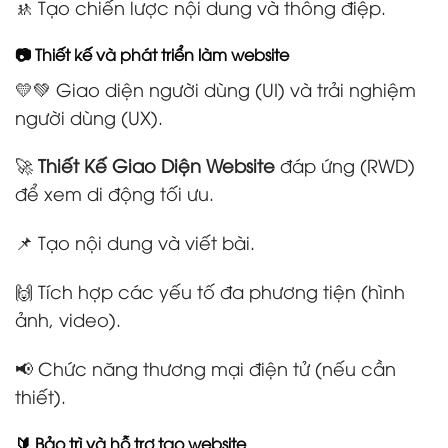
🚸 Tạo chiến lược nội dung và thông điệp.
📷 Thiết kế và phát triển làm website
💛💚 Giao diện người dùng (UI) và trải nghiệm
người dùng (UX).
🚀
Thiết Kế Giao Diện Website
đáp ứng (RWD)
để xem di động tối ưu.
📌 Tạo nội dung và viết bài.
🙌 Tích hợp các yếu tố đa phương tiện (hình
ảnh, video).
📢 Chức năng thương mại điện tử (nếu cần
thiết).
🔰 Bảo trì và hỗ trợ tạo website