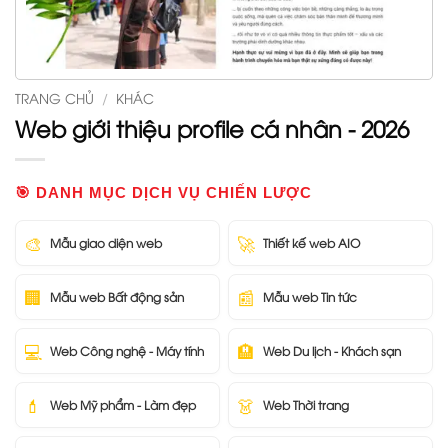
TRANG CHỦ
/
KHÁC
Web giới thiệu profile cá nhân - 2026
🎯 DANH MỤC DỊCH VỤ CHIẾN LƯỢC
🎨
🚀
Mẫu giao diện web
Thiết kế web AIO
🏢
📰
Mẫu web Bất động sản
Mẫu web Tin tức
💻
🏨
Web Công nghệ - Máy tính
Web Du lịch - Khách sạn
💄
👗
Web Mỹ phẩm - Làm đẹp
Web Thời trang