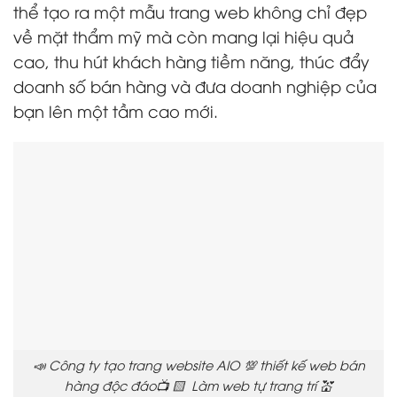
thể tạo ra một mẫu trang web không chỉ đẹp
về mặt thẩm mỹ mà còn mang lại hiệu quả
cao, thu hút khách hàng tiềm năng, thúc đẩy
doanh số bán hàng và đưa doanh nghiệp của
bạn lên một tầm cao mới.
📣 Công ty tạo trang website AIO 💯 thiết kế web bán
hàng độc đáo📺 🟨 Làm web tự trang trí 💒