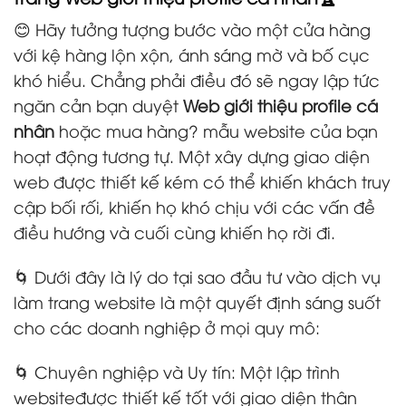
😊 Hãy tưởng tượng bước vào một cửa hàng
với kệ hàng lộn xộn, ánh sáng mờ và bố cục
khó hiểu. Chẳng phải điều đó sẽ ngay lập tức
ngăn cản bạn duyệt
Web giới thiệu profile cá
nhân
hoặc mua hàng? mẫu website của bạn
hoạt động tương tự. Một xây dựng giao diện
web được thiết kế kém có thể khiến khách truy
cập bối rối, khiến họ khó chịu với các vấn đề
điều hướng và cuối cùng khiến họ rời đi.
🌀 Dưới đây là lý do tại sao đầu tư vào dịch vụ
làm trang website là một quyết định sáng suốt
cho các doanh nghiệp ở mọi quy mô:
🌀 Chuyên nghiệp và Uy tín: Một lập trình
websiteđược thiết kế tốt với giao diện thân