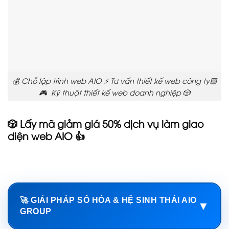
💰 Chỗ lập trình web AIO ⚡ Tư vấn thiết kế web công ty🟨
🎮 Kỹ thuật thiết kế web doanh nghiệp 🎲
🎲 Lấy mã giảm giá 50% dịch vụ làm giao
diện web AIO 👍
🚀 GIẢI PHÁP SỐ HÓA & HỆ SINH THÁI AIO
▼
GROUP