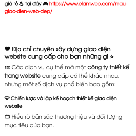
giá rẻ 💪 tại đây 🎮
https://www.elamweb.com/mau-
giao-dien-web-dep/
🤎 Địa chỉ chuyên xây dựng giao diện
website cung cấp cho bạn những gì ⭐
💤 Các dịch vụ cụ thể mà một
công ty thiết kế
trang website
cung cấp có thể khác nhau,
nhưng một số dịch vụ phổ biến bao gồm:
💡 Chiến lược và lập kế hoạch thiết kế giao diện
website
📺 Hiểu rõ bản sắc thương hiệu và đối tượng
mục tiêu của bạn.