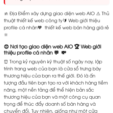
🚸 Địa Điểm xây dựng giao diện web AIO ⚠️ Thủ
thuật thiết kế web công ty🔰 Web giới thiệu
profile cá nhân🧡 thiết kế web bán hàng giá rẻ
🔆
😍 Nơi tạo giao diện web AIO 🏆 Web giới
thiệu profile cá nhân 💬 💸
⏰ Trong kỷ nguyên kỹ thuật số ngày nay, lập
trình trang web của bạn là cửa sổ trưng bày
thương hiệu của bạn ra thế giới. Đó là ấn
tượng đầu tiên bạn tạo ra với khách hàng tiềm
năng, một nền tảng để thể hiện bản sắc
thương hiệu của bạn và một công cụ quan
trọng để thúc đẩy doanh số bán hàng và
chuyển đổi. Tuy nhiên, giống như một cửa