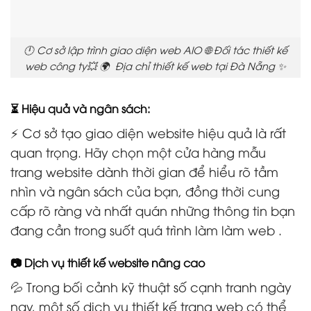
🕛 Cơ sở lập trình giao diện web AIO 🌐 Đối tác thiết kế
web công ty💥 🌍 Địa chỉ thiết kế web tại Đà Nẵng ✨
⏳ Hiệu quả và ngân sách:
⚡ Cơ sở tạo giao diện website hiệu quả là rất
quan trọng. Hãy chọn một cửa hàng mẫu
trang website dành thời gian để hiểu rõ tầm
nhìn và ngân sách của bạn, đồng thời cung
cấp rõ ràng và nhất quán những thông tin bạn
đang cần trong suốt quá trình làm làm web .
📷 Dịch vụ thiết kế website nâng cao
💦 Trong bối cảnh kỹ thuật số cạnh tranh ngày
nay, một số dịch vụ thiết kế trang web có thể