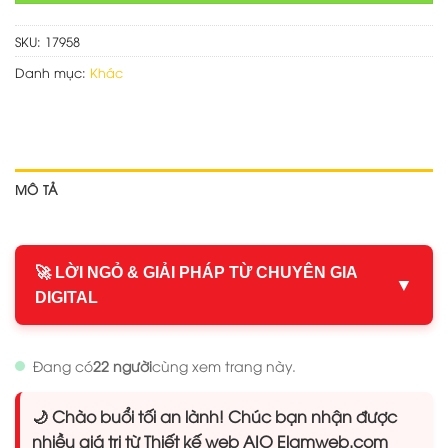
SKU:
17958
Danh mục:
Khác
MÔ TẢ
🚀 LỜI NGỎ & GIẢI PHÁP TỪ CHUYÊN GIA
▼
DIGITAL
Đang có
22 người
cùng xem trang này.
🌙 Chào buổi tối an lành! Chúc bạn nhận được
nhiều giá trị từ Thiết kế web AIO Elamweb.com