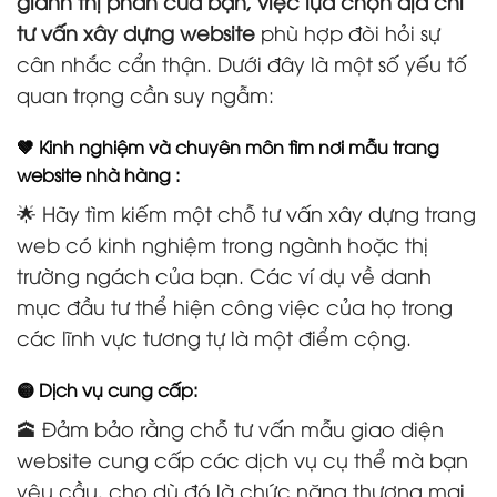
giành thị phần của bạn, việc lựa chọn địa chỉ
tư vấn xây dựng website
phù hợp đòi hỏi sự
cân nhắc cẩn thận. Dưới đây là một số yếu tố
quan trọng cần suy ngẫm:
🤎 Kinh nghiệm và chuyên môn tìm nơi mẫu trang
website nhà hàng :
🌟 Hãy tìm kiếm một chỗ tư vấn xây dựng trang
web có kinh nghiệm trong ngành hoặc thị
trường ngách của bạn. Các ví dụ về danh
mục đầu tư thể hiện công việc của họ trong
các lĩnh vực tương tự là một điểm cộng.
🟡 Dịch vụ cung cấp:
🕋 Đảm bảo rằng chỗ tư vấn mẫu giao diện
website cung cấp các dịch vụ cụ thể mà bạn
yêu cầu, cho dù đó là chức năng thương mại