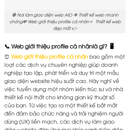
🛑 Nơi làm giao diện web AIO 🔷 Thiết kế web nhanh
chóng💸 Web giới thiệu profile cá nhân🔅 Thiết kế web
đẹp mắt 👉
📞 Web giới thiệu profile cá nhânlà gì? 🖥️
⏰
Web giới thiệu profile cá nhân
bao gồm một
loạt các dịch vụ chuyên nghiệp giúp doanh
nghiệp tạo lập, phát triển và duy trì một mẫu
giao diện website hiệu suất cao. Hãy nghĩ về
việc tuyển dụng một nhóm kiến trúc sư và nhà
thiết kế nội thất cho không gian kỹ thuật số
của bạn. Từ việc tạo ra một thiết kế bắt mắt
đến đảm bảo chức năng và trải nghiệm người
dùng (UX) liền mạch, các dịch vụ làm giao
diện website đáp ứng mọi khía cạnh hiện diện