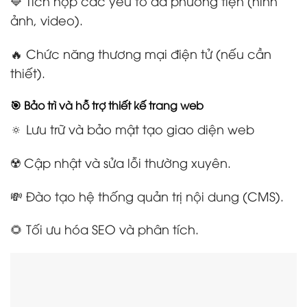
🔷 Tích hợp các yếu tố đa phương tiện (hình
ảnh, video).
🔥 Chức năng thương mại điện tử (nếu cần
thiết).
🎯 Bảo trì và hỗ trợ thiết kế trang web
🔅 Lưu trữ và bảo mật tạo giao diện web
☢️ Cập nhật và sửa lỗi thường xuyên.
💸 Đào tạo hệ thống quản trị nội dung (CMS).
🌻 Tối ưu hóa SEO và phân tích.