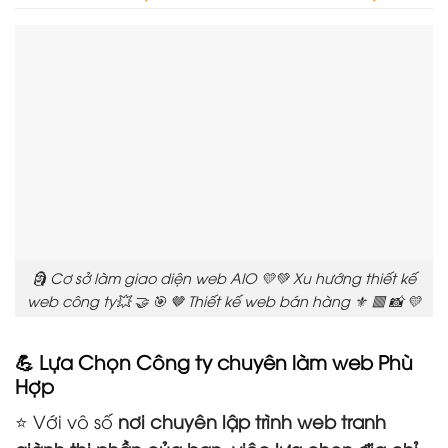
🗿 Cơ sở làm giao diện web AIO 💛💚 Xu hướng thiết kế
web công ty💥 🤝 🎯 🤎 Thiết kế web bán hàng ⚜️ 🟥 📸 💛
💪 Lựa Chọn Công ty chuyên làm web Phù
Hợp
⭐ Với vô số
nơi chuyên lập trình web tranh