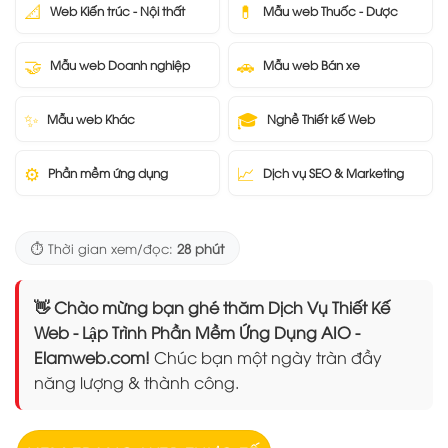
📐
💊
Web Kiến trúc - Nội thất
Mẫu web Thuốc - Dược
🤝
🚗
Mẫu web Doanh nghiệp
Mẫu web Bán xe
✨
🎓
Mẫu web Khác
Nghề Thiết kế Web
⚙️
📈
Phần mềm ứng dụng
Dịch vụ SEO & Marketing
⏱️ Thời gian xem/đọc:
28 phút
👋 Chào mừng bạn ghé thăm Dịch Vụ Thiết Kế
Web - Lập Trình Phần Mềm Ứng Dụng AIO -
Elamweb.com!
Chúc bạn một ngày tràn đầy
năng lượng & thành công.