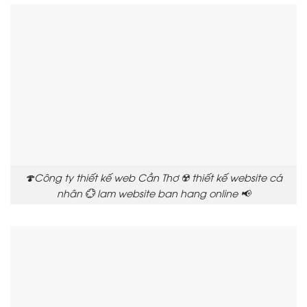
🍄Công ty thiết kế web Cần Thơ ☢️ thiết kế website cá
nhân 💮 lam website ban hang online 📢