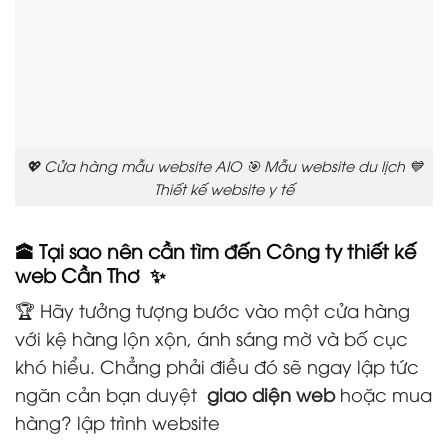
💖 Cửa hàng mẫu website AIO 🎯 Mẫu website du lịch 💙
Thiết kế website y tế
🕋 Tại sao nên cần tìm đến Công ty thiết kế
web Cần Thơ ✨
🏆 Hãy tưởng tượng bước vào một cửa hàng
với kệ hàng lộn xộn, ánh sáng mờ và bố cục
khó hiểu. Chẳng phải điều đó sẽ ngay lập tức
ngăn cản bạn duyệt
giao diện web
hoặc mua
hàng? lập trình website