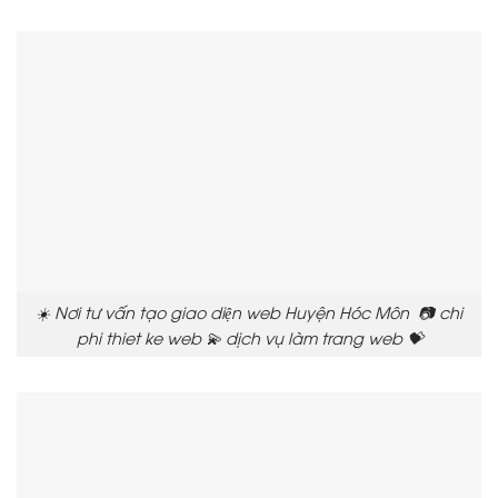
☀️ Nơi tư vấn tạo giao diện web Huyện Hóc Môn 📷 chi
phi thiet ke web 💫 dịch vụ làm trang web 💝