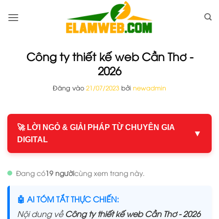
Bỏ
qua
nội
dung
Công ty thiết kế web Cần Thơ -
2026
Đăng vào
21/07/2023
bởi
newadmin
🚀 LỜI NGỎ & GIẢI PHÁP TỪ CHUYÊN GIA
▼
DIGITAL
Đang có
19 người
cùng xem trang này.
🤖 AI TÓM TẮT THỰC CHIẾN:
Nội dung về
Công ty thiết kế web Cần Thơ - 2026