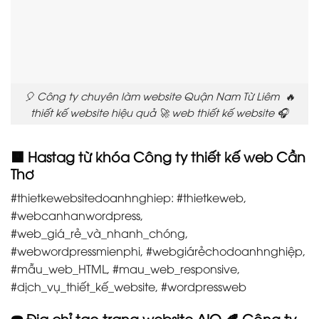
🎈 Công ty chuyên làm website Quận Nam Từ Liêm 🔥
thiết kế website hiệu quả 🚀 web thiết kế website 🎧
🟧 Hastag từ khóa Công ty thiết kế web Cần
Thơ
#thietkewebsitedoanhnghiep: #thietkeweb,
#webcanhanwordpress,
#web_giá_rẻ_và_nhanh_chóng,
#webwordpressmienphi, #webgiárẻchodoanhnghiệp,
#mẫu_web_HTML, #mau_web_responsive,
#dịch_vụ_thiết_kế_website, #wordpressweb
☎️ Địa chỉ tạo trang website AIO 🍂 Công ty