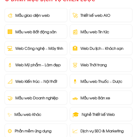
🎨
🚀
Mẫu giao diện web
Thiết kế web AIO
🏢
📰
Mẫu web Bất động sản
Mẫu web Tin tức
💻
🏨
Web Công nghệ – Máy tính
Web Du lịch – Khách sạn
💄
👗
Web Mỹ phẩm – Làm đẹp
Web Thời trang
📐
💊
Web Kiến trúc – Nội thất
Mẫu web Thuốc – Dược
🤝
🚗
Mẫu web Doanh nghiệp
Mẫu web Bán xe
✨
🎓
Mẫu web Khác
Nghề Thiết kế Web
⚙️
📈
Phần mềm ứng dụng
Dịch vụ SEO & Marketing