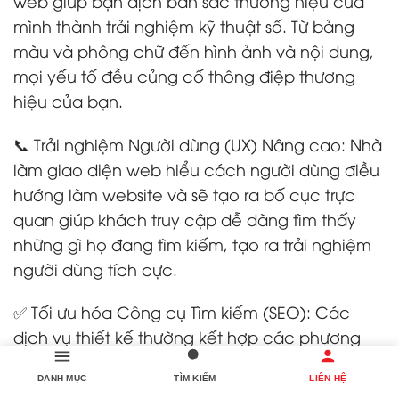
web giúp bạn dịch bản sắc thương hiệu của
mình thành trải nghiệm kỹ thuật số. Từ bảng
màu và phông chữ đến hình ảnh và nội dung,
mọi yếu tố đều củng cố thông điệp thương
hiệu của bạn.
📞 Trải nghiệm Người dùng (UX) Nâng cao: Nhà
làm giao diện web hiểu cách người dùng điều
hướng làm website và sẽ tạo ra bố cục trực
quan giúp khách truy cập dễ dàng tìm thấy
những gì họ đang tìm kiếm, tạo ra trải nghiệm
người dùng tích cực.
✅ Tối ưu hóa Công cụ Tìm kiếm (SEO): Các
dịch vụ thiết kế thường kết hợp các phương
pháp hay nhất về SEO, đảm bảo
lập trình
DANH MỤC
TÌM KIẾM
LIÊN HỆ
website
của bạn xếp hạng cao hơn trên các