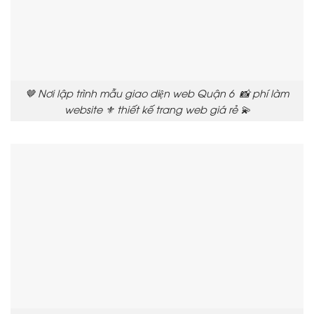
🤎 Nơi lập trình mẫu giao diện web Quận 6 📸 phí làm
website ⚜️ thiết kế trang web giá rẻ 💫