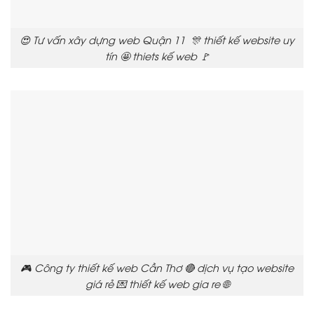
😍 Tư vấn xây dựng web Quận 11 🎊 thiết kế website uy
tín 🤩 thiets kế web 🚩
🎮 Công ty thiết kế web Cần Thơ 🔴 dịch vụ tạo website
giá rẻ 💌 thiết kế web gia re 🌐