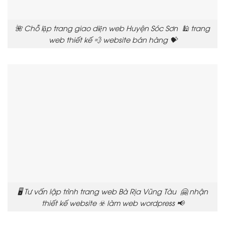
🌺 Chỗ lập trang giao diện web Huyện Sóc Sơn 🕌 trang
web thiết kế 💨 website bán hàng 💝
🖥️ Tư vấn lập trình trang web Bà Rịa Vũng Tàu 🤗 nhận
thiết kế website ☣️ làm web wordpress 📢