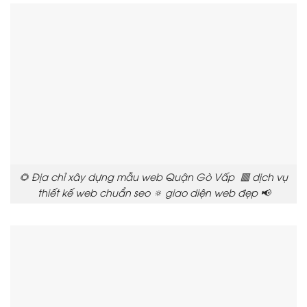
🌻 Địa chỉ xây dựng mẫu web Quận Gò Vấp 🟥 dịch vụ
thiết kế web chuẩn seo 🔅 giao diện web đẹp 📢