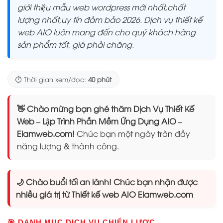
giới thiệu mẫu web wordpress mới nhất,chất
lượng nhất,uy tín đảm bảo 2026. Dịch vụ thiết kế
web AIO luôn mang đến cho quý khách hàng
sản phẩm tốt, giá phải chăng.
⏱️ Thời gian xem/đọc:
40 phút
👋 Chào mừng bạn ghé thăm Dịch Vụ Thiết Kế
Web – Lập Trình Phần Mềm Ứng Dụng AIO –
Elamweb.com!
Chúc bạn một ngày tràn đầy
năng lượng & thành công.
🌙 Chào buổi tối an lành! Chúc bạn nhận được
nhiều giá trị từ Thiết kế web AIO Elamweb.com
🎯 DANH MỤC DỊCH VỤ CHIẾN LƯỢC