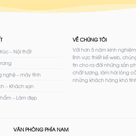
T
VỀ CHÚNG TÔI
Với hơn 5 năm kinh nghiệm
trúc – Nội thất
lĩnh vực thiết kế web, chúng
trang
tin cho ra đời những sản 
chất lượng, làm hài lòng c
 nghệ – máy tính
những khách hàng khó tính
ịch – Khách sạn
hẩm – Làm đẹp
VĂN PHÒNG PHÍA NAM