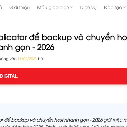
ủ
Giới thiệu
Mẫu giao diện
Dịch vụ
Đào tạo
licator để backup và chuyển ho
anh gọn - 2026
Đăng vào
11/01/2021
bởi
 DIGITAL
r để backup và chuyển host nhanh gọn - 2026
giới thiệu 
y tín đảm bảo 2026. Dịch vụ thiết kế web AIO luôn mang 