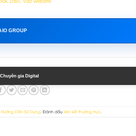
ok, Zalo.. vào website
 AIO GROUP
Chuyên gia Digital
g
Hướng Dẫn Sử Dụng
. Đánh dấu
liên kết thường trực
.