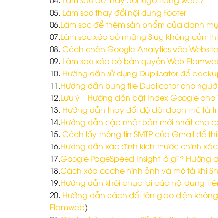
05.
Làm sao thay đổi nội dung Footer
06.
Làm sao để thêm sản phẩm của danh mục 
07.
Làm sao xóa bỏ những Slug không cần thi
08.
Cách chèn Google Analytics vào Website
09.
Làm sao xóa bỏ bản quyền Web Elamweb 
10.
Hướng dẫn sử dụng Duplicator để backu
11.
Hướng dẫn bung file Duplicator cho ngườ
12.
Lưu ý – Hướng dẫn bật Index Google cho 
13.
Hướng dẫn thay đổi độ dài đoạn mô tả tr
14.
Hướng dẫn cập nhật bản mới nhất cho c
15.
Cách lấy thông tin SMTP của Gmail để thiế
16.
Hướng dẫn xác định kích thước chính xác 
17.
Google PageSpeed Insight là gì ? Hướng 
18.
Cách xóa cache hình ảnh và mô tả khi Shar
19.
Hướng dẫn khôi phục lại các nội dung trê
20.
Hướng dẫn cách đổi tên giao diện không
Elamweb
)