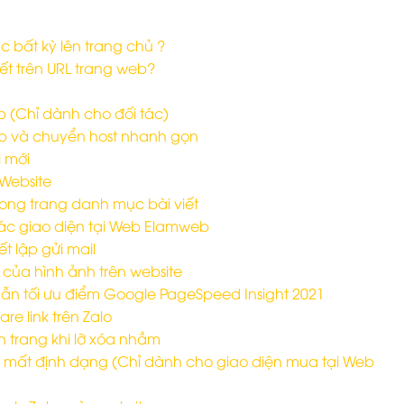
bất kỳ lên trang chủ ?
ết trên URL trang web?
(Chỉ dành cho đối tác)
p và chuyển host nhanh gọn
i mới
Website
ong trang danh mục bài viết
ác giao diện tại Web Elamweb
t lập gửi mail
của hình ảnh trên website
dẫn tối ưu điểm Google PageSpeed Insight 2021
e link trên Zalo
n trang khi lỡ xóa nhầm
 mất định dạng (Chỉ dành cho giao diện mua tại Web