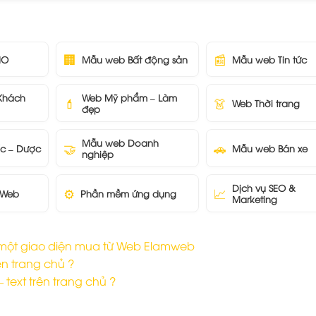
🏢
📰
IO
Mẫu web Bất động sản
Mẫu web Tin tức
 Khách
Web Mỹ phẩm – Làm
💄
👗
Web Thời trang
đẹp
Mẫu web Doanh
🤝
🚗
c – Dược
Mẫu web Bán xe
nghiệp
Dịch vụ SEO &
⚙️
📈
 Web
Phần mềm ứng dụng
Marketing
t một giao diện mua từ Web Elamweb
n trang chủ ?
 text trên trang chủ ?