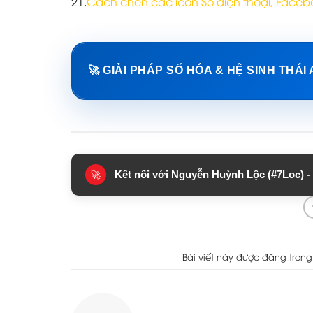
21.
Cách chèn các icon Số điện thoại, Facebo
🚀 GIẢI PHÁP SỐ HÓA & HỆ SINH THÁI
Kết nối với Nguyễn Huỳnh Lộc (#7Loc) - 
🚀
Bài viết này được đăng tron