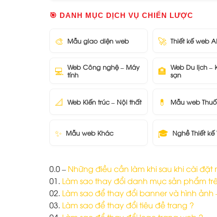
🎯 DANH MỤC DỊCH VỤ CHIẾN LƯỢC
🎨
🚀
Mẫu giao diện web
Thiết kế web A
Web Công nghệ – Máy
Web Du lịch –
💻
🏨
tính
sạn
📐
💊
Web Kiến trúc – Nội thất
Mẫu web Thuố
✨
🎓
Mẫu web Khác
Nghề Thiết kế
0.0 –
Những điều cần làm khi sau khi cài đặ
01.
Làm sao thay đổi danh mục sản phẩm trê
02.
Làm sao để thay đổi banner và hình ảnh –
03.
Làm sao để thay đổi tiêu đề trang ?
04.
Làm sao để thay đổi logo trang web ?