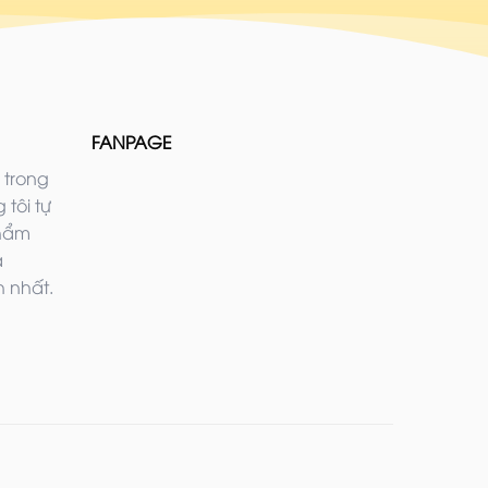
FANPAGE
 trong
 tôi tự
phẩm
ả
 nhất.