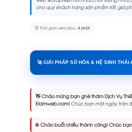
cho quý khách hàng sản phẩm tốt, giá p
⏱️ Thời gian xem/đọc:
4 phút
🚀 GIẢI PHÁP SỐ HÓA & HỆ SINH THÁI
👋 Chào mừng bạn ghé thăm Dịch Vụ Thiết 
Elamweb.com!
Chúc bạn một ngày tràn đ
☕ Chào buổi chiều thành công! Chúc bạn n