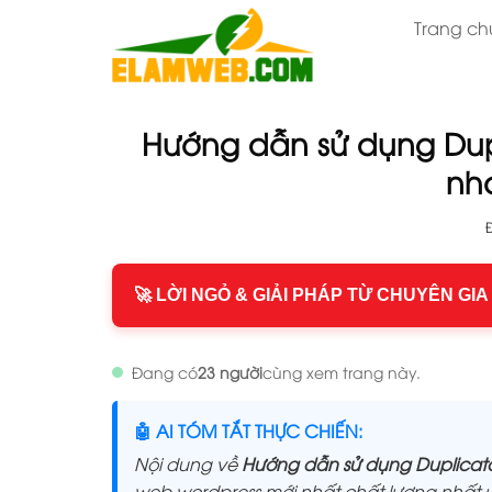
Bỏ
Trang ch
qua
nội
dung
Hướng dẫn sử dụng Dup
nh
🚀 LỜI NGỎ & GIẢI PHÁP TỪ CHUYÊN GIA
Đang có
23 người
cùng xem trang này.
🤖 AI TÓM TẮT THỰC CHIẾN:
Nội dung về
Hướng dẫn sử dụng Duplicato
web wordpress mới nhất,chất lượng nhất,u