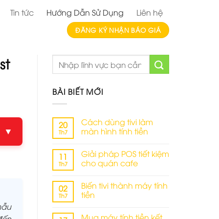
Tin tức
Hướng Dẫn Sử Dụng
Liên hệ
ĐĂNG KÝ NHẬN BÁO GIÁ
st
BÀI BIẾT MỚI
Cách dùng tivi làm
20
màn hình tính tiền
▼
Th7
Không
có
Giải pháp POS tiết kiệm
bình
11
luận
cho quán cafe
Th7
ở
Cách
Không
dùng
có
Biến tivi thành máy tính
tivi
bình
02
làm
luận
tiền
Th7
màn
ở
hình
Giải
mẫu
Không
tính
pháp
có
Mua máy tính tiền kết
đến
tiền
POS
bình