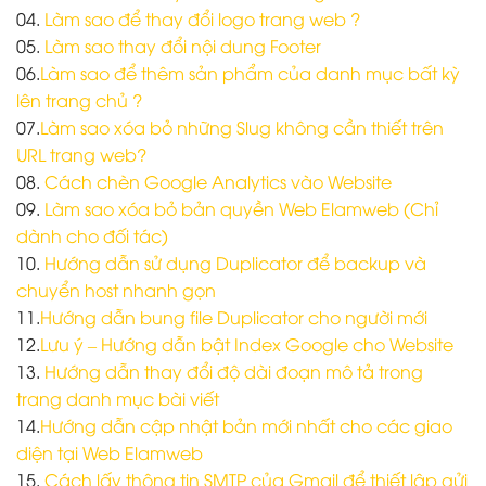
04.
Làm sao để thay đổi logo trang web ?
05.
Làm sao thay đổi nội dung Footer
06.
Làm sao để thêm sản phẩm của danh mục bất kỳ
lên trang chủ ?
07.
Làm sao xóa bỏ những Slug không cần thiết trên
URL trang web?
08.
Cách chèn Google Analytics vào Website
09.
Làm sao xóa bỏ bản quyền Web Elamweb (Chỉ
dành cho đối tác)
10.
Hướng dẫn sử dụng Duplicator để backup và
chuyển host nhanh gọn
11.
Hướng dẫn bung file Duplicator cho người mới
12.
Lưu ý – Hướng dẫn bật Index Google cho Website
13.
Hướng dẫn thay đổi độ dài đoạn mô tả trong
trang danh mục bài viết
14.
Hướng dẫn cập nhật bản mới nhất cho các giao
diện tại Web Elamweb
15.
Cách lấy thông tin SMTP của Gmail để thiết lập gửi