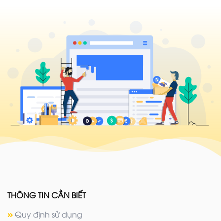
tính
tiền
trọn
gói
THÔNG TIN CẦN BIẾT
Quy định sử dụng