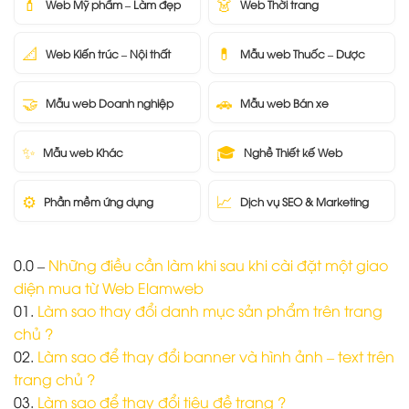
💄
👗
Web Mỹ phẩm – Làm đẹp
Web Thời trang
📐
💊
Web Kiến trúc – Nội thất
Mẫu web Thuốc – Dược
🤝
🚗
Mẫu web Doanh nghiệp
Mẫu web Bán xe
✨
🎓
Mẫu web Khác
Nghề Thiết kế Web
⚙️
📈
Phần mềm ứng dụng
Dịch vụ SEO & Marketing
0.0 –
Những điều cần làm khi sau khi cài đặt một giao
diện mua từ Web Elamweb
01.
Làm sao thay đổi danh mục sản phẩm trên trang
chủ ?
02.
Làm sao để thay đổi banner và hình ảnh – text trên
trang chủ ?
03.
Làm sao để thay đổi tiêu đề trang ?