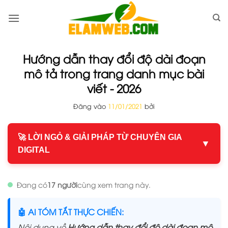
Bỏ
qua
nội
dung
Hướng dẫn thay đổi độ dài đoạn
mô tả trong trang danh mục bài
viết - 2026
Đăng vào
11/01/2021
bởi
🚀 LỜI NGỎ & GIẢI PHÁP TỪ CHUYÊN GIA
▼
DIGITAL
Đang có
17 người
cùng xem trang này.
🤖 AI TÓM TẮT THỰC CHIẾN:
Nội dung về
Hướng dẫn thay đổi độ dài đoạn mô