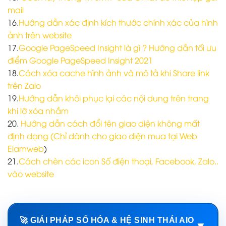
mail
16.
Hướng dẫn xác định kích thước chính xác của hình
ảnh trên website
17.
Google PageSpeed Insight là gì ? Hướng dẫn tối ưu
điểm Google PageSpeed Insight 2021
18.
Cách xóa cache hình ảnh và mô tả khi Share link
trên Zalo
19.
Hướng dẫn khôi phục lại các nội dung trên trang
khi lỡ xóa nhầm
20.
Hướng dẫn cách đổi tên giao diện không mất
định dạng (Chỉ dành cho giao diện mua tại Web
Elamweb
)
21.
Cách chèn các icon Số điện thoại, Facebook, Zalo..
vào website
🚀 GIẢI PHÁP SỐ HÓA & HỆ SINH THÁI AIO