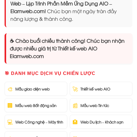
Web – Lập Trình Phần Mềm Ứng Dụng AIO –
Elamweb.com!
Chúc bạn một ngày tràn đầy
năng lượng & thành công.
☕ Chào buổi chiều thành công! Chúc bạn nhận
được nhiều giá trị từ Thiết kế web AIO
Elamweb.com
🎯 DANH MỤC DỊCH VỤ CHIẾN LƯỢC
🎨
🚀
Mẫu giao diện web
Thiết kế web AIO
🏢
📰
Mẫu web Bất động sản
Mẫu web Tin tức
💻
🏨
Web Công nghệ – Máy tính
Web Du lịch – Khách sạn