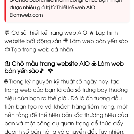
được nhiều giá trị từ Thiết kế web AIO
Elamweb.com
💬 Cơ sở thiết kế trang web AIO 🔥 Lập trình
website bất động sản 🎥 Làm web bán yến sào
📺 Tạo trang web cá nhân
🛐 Chỗ mẫu trang website AIO ☣️ Làm web
bán yến sào🎵 🌹
🌐 Trong kỷ nguyên kỹ thuật số ngày nay, tạo
trang web của bạn là cửa sổ trưng bày thương
hiệu của bạn ra thế giới. Đó là ấn tượng đầu
tiên bạn tạo ra với khách hàng tiềm năng, một
nền tảng để thể hiện bản sắc thương hiệu của
bạn và một công cụ quan trọng để thúc đẩy
doanh số bán hàng và chuyển đổi. Tuy nhiên,