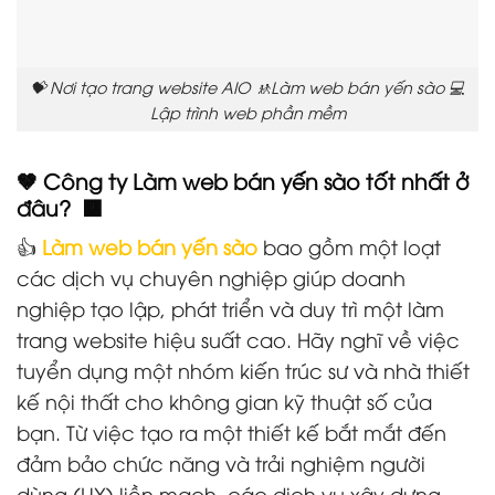
💝 Nơi tạo trang website AIO 🚸Làm web bán yến sào 💻
Lập trình web phần mềm
🤎 Công ty Làm web bán yến sào tốt nhất ở
đâu? 🟧
👍
Làm web bán yến sào
bao gồm một loạt
các dịch vụ chuyên nghiệp giúp doanh
nghiệp tạo lập, phát triển và duy trì một làm
trang website hiệu suất cao. Hãy nghĩ về việc
tuyển dụng một nhóm kiến trúc sư và nhà thiết
kế nội thất cho không gian kỹ thuật số của
bạn. Từ việc tạo ra một thiết kế bắt mắt đến
đảm bảo chức năng và trải nghiệm người
dùng (UX) liền mạch, các dịch vụ xây dựng