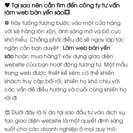
🧡 Tại sao nên cần tìm đến công ty tư vấn
làm web bán yến sào💥
⚽ Hãy tưởng tượng bước vào một cửa hàng
với kệ hàng lộn xộn, ánh sáng mờ và bố cục
khó hiểu. Chẳng phải điều đó sẽ ngay lập tức
ngăn cản bạn duyệt
Làm web bán yến
sào
hoặc mua hàng? xây dựng giao diện
website
của bạn hoạt động tương tự. Một mẫu
trang web được thiết kế kém có thể khiến
khách truy cập bối rối, khiến họ khó chịu với
các vấn đề điều hướng và cuối cùng khiến họ
rời đi.
😍 Dưới đây là lý do tại sao đầu tư vào dịch vụ
tạo giao diện website là một quyết định sáng
suốt cho các doanh nghiệp ở mọi quy mô: