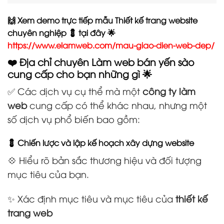
🙌 Xem demo trực tiếp mẫu Thiết kế trang website
chuyên nghiệp 💈 tại đây 🌟
https://www.elamweb.com/mau-giao-dien-web-dep/
❤️ Địa chỉ chuyên Làm web bán yến sào
cung cấp cho bạn những gì 🌟
✅ Các dịch vụ cụ thể mà một
công ty làm
web
cung cấp có thể khác nhau, nhưng một
số dịch vụ phổ biến bao gồm:
💈 Chiến lược và lập kế hoạch xây dựng website
💠 Hiểu rõ bản sắc thương hiệu và đối tượng
mục tiêu của bạn.
✨ Xác định mục tiêu và mục tiêu của
thiết kế
trang web