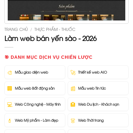
TRANG CHỦ
/
THỰC PHẨM - THUỐC
Làm web bán yến sào - 2026
🎯 DANH MỤC DỊCH VỤ CHIẾN LƯỢC
🎨
🚀
Mẫu giao diện web
Thiết kế web AIO
🏢
📰
Mẫu web Bất động sản
Mẫu web Tin tức
💻
🏨
Web Công nghệ - Máy tính
Web Du lịch - Khách sạn
💄
👗
Web Mỹ phẩm - Làm đẹp
Web Thời trang