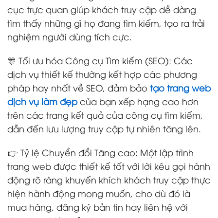
cục trực quan giúp khách truy cập dễ dàng
tìm thấy những gì họ đang tìm kiếm, tạo ra trải
nghiệm người dùng tích cực.
🎊 Tối ưu hóa Công cụ Tìm kiếm (SEO): Các
dịch vụ thiết kế thường kết hợp các phương
pháp hay nhất về SEO, đảm bảo
tạo trang web
dịch vụ làm đẹp
của bạn xếp hạng cao hơn
trên các trang kết quả của công cụ tìm kiếm,
dẫn đến lưu lượng truy cập tự nhiên tăng lên.
👉 Tỷ lệ Chuyển đổi Tăng cao: Một lập trình
trang web được thiết kế tốt với lời kêu gọi hành
động rõ ràng khuyến khích khách truy cập thực
hiện hành động mong muốn, cho dù đó là
mua hàng, đăng ký bản tin hay liên hệ với