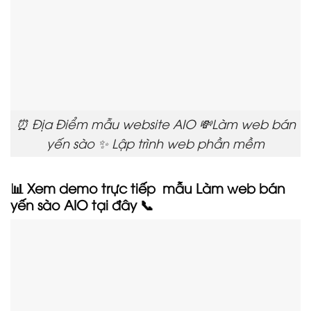
⏰ Địa Điểm mẫu website AIO 💸Làm web bán
yến sào ✨ Lập trình web phần mềm
📊 Xem demo trực tiếp mẫu Làm web bán
yến sào AIO tại đây 📞