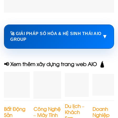
🚀 GIẢI PHÁP SỐ HÓA & HỆ SINH THÁI AIO
▼
GROUP
📢 Xem thêm xây dựng trang web AIO 🛕
Du lịch –
Bất Động
Công Nghệ
Doanh
Khách
Sản
– Máy Tính
Nghiệp
Sạn