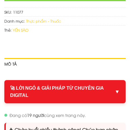
SKU:
11077
Danh mục:
Thực phẩm - Thuốc
Thẻ:
YẾN SÀO
MÔ TẢ
🚀 LỜI NGỎ & GIẢI PHÁP TỪ CHUYÊN GIA
▼
DIGITAL
Đang có
19 người
cùng xem trang này.
☕ Chào buổi chiều thành công! Chúc bạn nhận