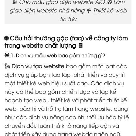
💫 Chỗ mẫu giao diện website AIO 🎁 Làm
giao diện website nhà hàng 🌹 Thiết kế web
tin tức
🌐 Câu hỏi thường gặp (faq) về công ty làm
trang website chất lượng 🧾
🌟 1. Dịch vụ mẫu web bao gồm những gì?
🗽
Dịch vụ tạo website
bao gồm một loạt các
dịch vụ giúp bạn tạo lập, phát triển và duy trì
một thiết kế web hiệu suất cao. Các dịch vụ
này có thể bao gồm chiến lược và lập kế
hoạch tạo web , thiết kế và phát triển thiết kế
web, bảo trì và hỗ trợ làm trang website, cũng
như các dịch vụ nâng cao như tối ưu hóa tỷ lệ
chuyển đổi, tuân thủ khả năng tiếp cận và
phát triển xây dựng trang webđa ngôn ngữ.