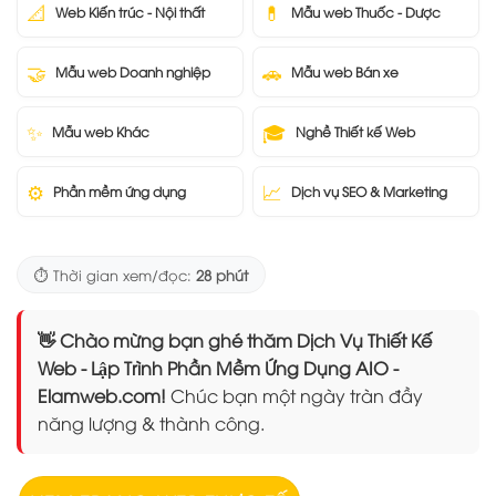
📐
💊
Web Kiến trúc - Nội thất
Mẫu web Thuốc - Dược
🤝
🚗
Mẫu web Doanh nghiệp
Mẫu web Bán xe
✨
🎓
Mẫu web Khác
Nghề Thiết kế Web
⚙️
📈
Phần mềm ứng dụng
Dịch vụ SEO & Marketing
⏱️ Thời gian xem/đọc:
28 phút
👋 Chào mừng bạn ghé thăm Dịch Vụ Thiết Kế
Web - Lập Trình Phần Mềm Ứng Dụng AIO -
Elamweb.com!
Chúc bạn một ngày tràn đầy
năng lượng & thành công.