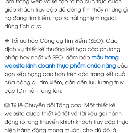
làm trang web và sẽ tạo ra bố cục trực quan
giúp khách truy cập dễ dàng tìm thấy những gì
họ đang tìm kiếm, tạo ra trải nghiệm người
dùng tích cực.
🔷 Tối ưu hóa Công cụ Tìm kiếm (SEO): Các
dịch vụ thiết kế thường kết hợp các phương
pháp hay nhất về SEO, đảm bảo
mẫu trang
website
kinh doanh thực phẩm chức năng
của
bạn xếp hạng cao hơn trên các trang kết quả
của công cụ tìm kiếm, dẫn đến lưu lượng truy
cập tự nhiên tăng lên.
🎲 Tỷ lệ Chuyển đổi Tăng cao: Một thiết kế
website được thiết kế tốt với lời kêu gọi hành
động rõ ràng khuyến khích khách truy cập thực
hiện hành động mong muốn, cho dù đó là