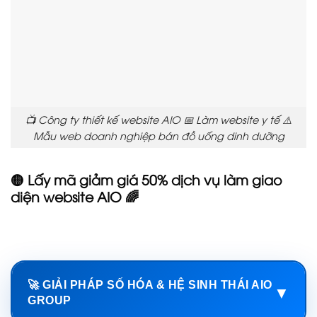
📺 Công ty thiết kế website AIO 📅 Làm website y tế ⚠️
Mẫu web doanh nghiệp bán đồ uống dinh dưỡng
🟡 Lấy mã giảm giá 50% dịch vụ làm giao
diện website AIO 🌈
🚀 GIẢI PHÁP SỐ HÓA & HỆ SINH THÁI AIO
▼
GROUP