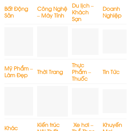
Du lịch –
Bất Động
Công Nghệ
Doanh
Khách
Sản
– Máy Tính
Nghiệp
Sạn
Thực
Mỹ Phẩm –
Thời Trang
Phẩm –
Tin Tức
Làm Đẹp
Thuốc
Kiến trúc
Xe hơi –
Khuyến
Khác