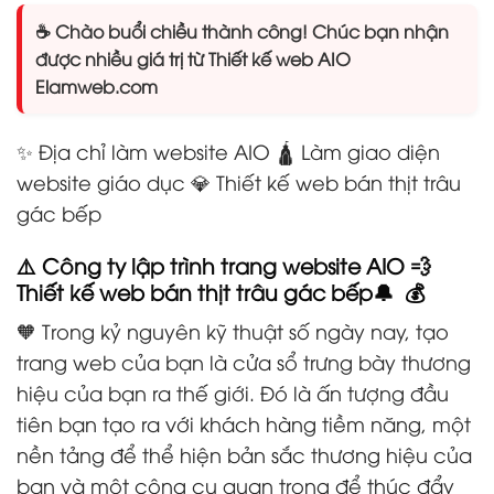
☕ Chào buổi chiều thành công! Chúc bạn nhận
được nhiều giá trị từ Thiết kế web AIO
Elamweb.com
✨ Địa chỉ làm website AIO 🛕 Làm giao diện
website giáo dục 💎 Thiết kế web bán thịt trâu
gác bếp
⚠️ Công ty lập trình trang website AIO 💨
Thiết kế web bán thịt trâu gác bếp🔔 💰
🧡 Trong kỷ nguyên kỹ thuật số ngày nay, tạo
trang web của bạn là cửa sổ trưng bày thương
hiệu của bạn ra thế giới. Đó là ấn tượng đầu
tiên bạn tạo ra với khách hàng tiềm năng, một
nền tảng để thể hiện bản sắc thương hiệu của
bạn và một công cụ quan trọng để thúc đẩy