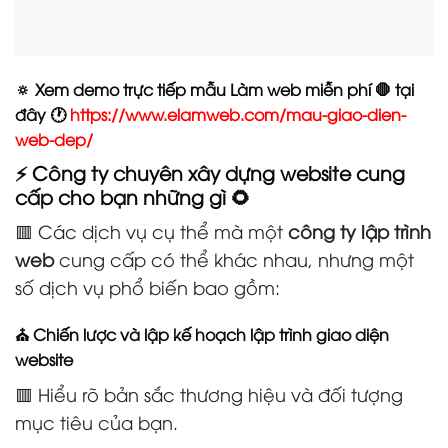
🔅 Xem demo trực tiếp mẫu Làm web miễn phí 🛑 tại
đây 🕐
https://www.elamweb.com/mau-giao-dien-
web-dep/
⚡ Công ty chuyên xây dựng website cung
cấp cho bạn những gì 🌻
🟥 Các dịch vụ cụ thể mà một
công ty lập trình
web
cung cấp có thể khác nhau, nhưng một
số dịch vụ phổ biến bao gồm:
⛪ Chiến lược và lập kế hoạch lập trình giao diện
website
🟥 Hiểu rõ bản sắc thương hiệu và đối tượng
mục tiêu của bạn.