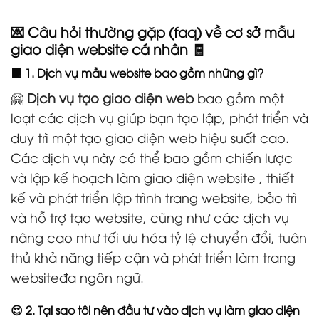
💌 Câu hỏi thường gặp (faq) về cơ sở mẫu
giao diện website cá nhân 🧾
🟧 1. Dịch vụ mẫu website bao gồm những gì?
🤗
Dịch vụ tạo giao diện web
bao gồm một
loạt các dịch vụ giúp bạn tạo lập, phát triển và
duy trì một tạo giao diện web hiệu suất cao.
Các dịch vụ này có thể bao gồm chiến lược
và lập kế hoạch làm giao diện website , thiết
kế và phát triển lập trình trang website, bảo trì
và hỗ trợ tạo website, cũng như các dịch vụ
nâng cao như tối ưu hóa tỷ lệ chuyển đổi, tuân
thủ khả năng tiếp cận và phát triển làm trang
websiteđa ngôn ngữ.
😍 2. Tại sao tôi nên đầu tư vào dịch vụ làm giao diện