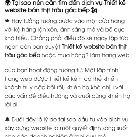
🌍 Tại sao nên cần tìm đến dịch vụ Thiết kế
website bán thịt trâu gác bếp 🗽
🍁 Hãy tưởng tượng bước vào một cửa hàng
với kệ hàng lộn xộn, ánh sáng mờ và bố cục
khó hiểu. Chẳng phải điều đó sẽ ngay lập tức
ngăn cản bạn duyệt
Thiết kế website bán thịt
trâu gác bếp
hoặc mua hàng? làm trang web
của bạn hoạt động tương tự. Một lập trình
trang web được thiết kế kém có thể khiến
khách truy cập bối rối, khiến họ khó chịu với
các vấn đề điều hướng và cuối cùng khiến họ
rời đi.
🔔 Dưới đây là lý do tại sao đầu tư vào dịch vụ
xây dựng website là một quyết định sáng suốt
cho các doanh nghiệp ở mọi quy mô: