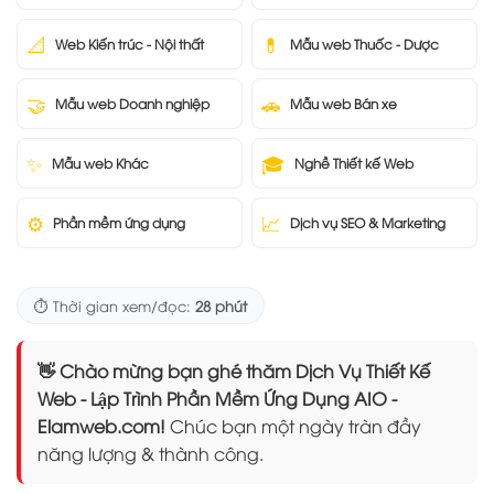
📐
💊
Web Kiến trúc - Nội thất
Mẫu web Thuốc - Dược
🤝
🚗
Mẫu web Doanh nghiệp
Mẫu web Bán xe
✨
🎓
Mẫu web Khác
Nghề Thiết kế Web
⚙️
📈
Phần mềm ứng dụng
Dịch vụ SEO & Marketing
⏱️ Thời gian xem/đọc:
28 phút
👋 Chào mừng bạn ghé thăm Dịch Vụ Thiết Kế
Web - Lập Trình Phần Mềm Ứng Dụng AIO -
Elamweb.com!
Chúc bạn một ngày tràn đầy
năng lượng & thành công.