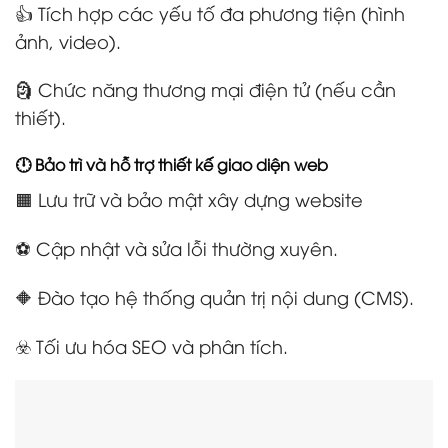
👍 Tích hợp các yếu tố đa phương tiện (hình
ảnh, video).
🗿 Chức năng thương mại điện tử (nếu cần
thiết).
🕛 Bảo trì và hỗ trợ thiết kế giao diện web
🟧 Lưu trữ và bảo mật xây dựng website
⚽ Cập nhật và sửa lỗi thường xuyên.
🔶 Đào tạo hệ thống quản trị nội dung (CMS).
☣️ Tối ưu hóa SEO và phân tích.