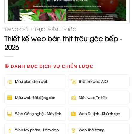
TRANG CHỦ
/
THỰC PHẨM - THUỐC
Thiết kế web bán thịt trâu gác bếp -
2026
🎯 DANH MỤC DỊCH VỤ CHIẾN LƯỢC
🎨
🚀
Mẫu giao diện web
Thiết kế web AIO
🏢
📰
Mẫu web Bất động sản
Mẫu web Tin tức
💻
🏨
Web Công nghệ - Máy tính
Web Du lịch - Khách sạn
💄
👗
Web Mỹ phẩm - Làm đẹp
Web Thời trang