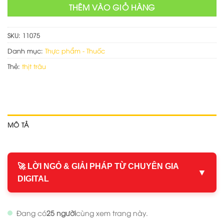
THÊM VÀO GIỎ HÀNG
SKU:
11075
Danh mục:
Thực phẩm - Thuốc
Thẻ:
thịt trâu
MÔ TẢ
🚀 LỜI NGỎ & GIẢI PHÁP TỪ CHUYÊN GIA
▼
DIGITAL
Đang có
25 người
cùng xem trang này.