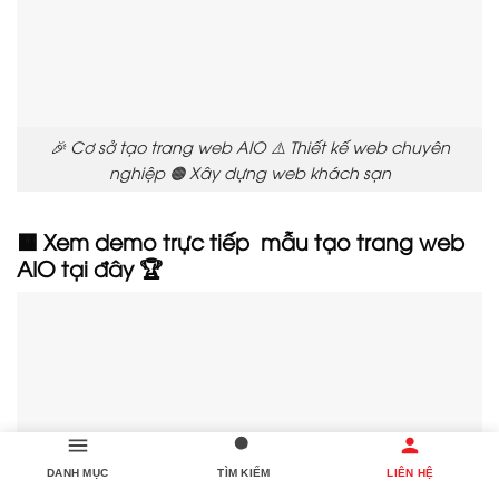
🎉 Cơ sở tạo trang web AIO ⚠️ Thiết kế web chuyên
nghiệp 🟠 Xây dựng web khách sạn
🟧 Xem demo trực tiếp mẫu tạo trang web
AIO tại đây 🏆
DANH MỤC
TÌM KIẾM
LIÊN HỆ
📅 Địa điểm tư vấn làm web cung cấp cho