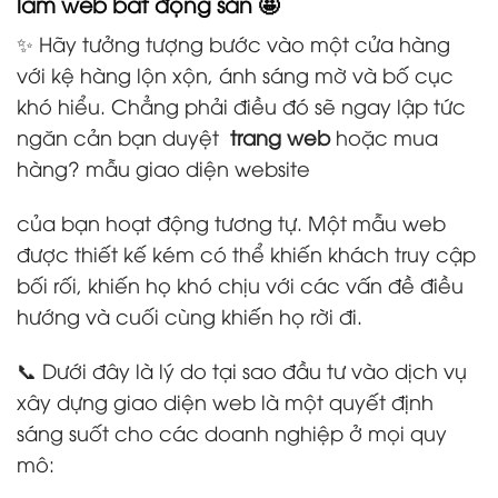
làm web bất động sản 🤩
✨ Hãy tưởng tượng bước vào một cửa hàng
với kệ hàng lộn xộn, ánh sáng mờ và bố cục
khó hiểu. Chẳng phải điều đó sẽ ngay lập tức
ngăn cản bạn duyệt
trang web
hoặc mua
hàng? mẫu giao diện website
của bạn hoạt động tương tự. Một mẫu web
được thiết kế kém có thể khiến khách truy cập
bối rối, khiến họ khó chịu với các vấn đề điều
hướng và cuối cùng khiến họ rời đi.
📞 Dưới đây là lý do tại sao đầu tư vào dịch vụ
xây dựng giao diện web là một quyết định
sáng suốt cho các doanh nghiệp ở mọi quy
mô: