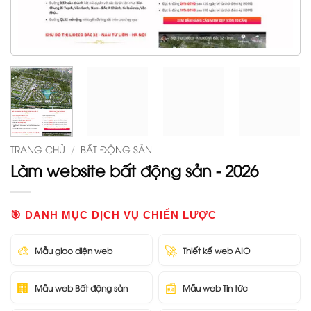
TRANG CHỦ
/
BẤT ĐỘNG SẢN
Làm website bất động sản - 2026
🎯 DANH MỤC DỊCH VỤ CHIẾN LƯỢC
🎨
🚀
Mẫu giao diện web
Thiết kế web AIO
🏢
📰
Mẫu web Bất động sản
Mẫu web Tin tức