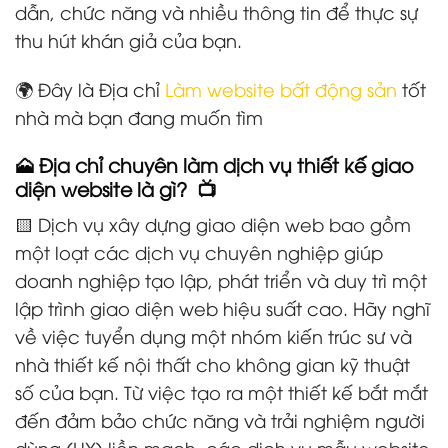
dẫn, chức năng và nhiều thông tin để thực sự
thu hút khán giả của bạn.
🌍 Đây là Địa chỉ
Làm website bất động sản
tốt
nhà mà bạn đang muốn tìm
🗻 Địa chỉ chuyên làm dịch vụ thiết kế giao
diện website là gì? 📺
🟨 Dịch vụ xây dựng giao diện web bao gồm
một loạt các dịch vụ chuyên nghiệp giúp
doanh nghiệp tạo lập, phát triển và duy trì một
lập trình giao diện web hiệu suất cao. Hãy nghĩ
về việc tuyển dụng một nhóm kiến trúc sư và
nhà thiết kế nội thất cho không gian kỹ thuật
số của bạn. Từ việc tạo ra một thiết kế bắt mắt
đến đảm bảo chức năng và trải nghiệm người
dùng (UX) liền mạch, các dịch vụ mẫu website