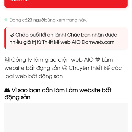
Đang có
23 người
cùng xem trang này.
🌙 Chào buổi tối an lành! Chúc bạn nhận được
nhiều giá trị từ Thiết kế web AIO Elamweb.com
🙌 Công ty làm giao diện web AIO 💙 Làm
website bất động sản 🤩 Chuyên thiết kế các
loại web bất động sản
👥 Vì sao bạn cần làm Làm website bất
động sản