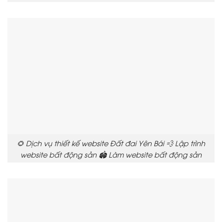
🌻 Dịch vụ thiết kế website Đất đai Yên Bái 💨 Lập trình
website bất động sản 🏟️ Làm website bất động sản