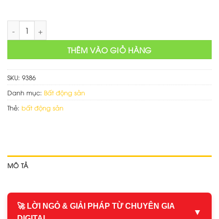
Làm website bất động sản số lượng
THÊM VÀO GIỎ HÀNG
SKU:
9386
Danh mục:
Bất động sản
Thẻ:
bất động sản
MÔ TẢ
🚀 LỜI NGỎ & GIẢI PHÁP TỪ CHUYÊN GIA
▼
DIGITAL