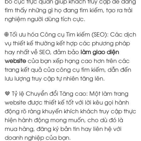
bố cục trực quan giúp khách truy cập dễ dàng
tìm thấy những gì họ đang tìm kiếm, tạo ra trải
nghiệm người dùng tích cực.
🌐 Tối ưu hóa Công cụ Tìm kiếm (SEO): Các dịch
vụ thiết kế thường kết hợp các phương pháp
hay nhất về SEO, đảm bảo
làm giao diện
website
của bạn xếp hạng cao hơn trên các
trang kết quả của công cụ tìm kiếm, dẫn đến
lưu lượng truy cập tự nhiên tăng lên.
🤎 Tỷ lệ Chuyển đổi Tăng cao: Một làm trang
website được thiết kế tốt với lời kêu gọi hành
động rõ ràng khuyến khích khách truy cập thực
hiện hành động mong muốn, cho dù đó là
mua hàng, đăng ký bản tin hay liên hệ với
doanh nghiệp của bạn.