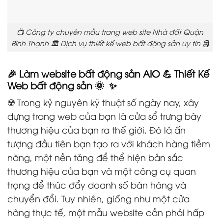
📺 Công ty chuyên mẫu trang web site Nhà đất Quận
Bình Thạnh 🏛️ Dịch vụ thiết kế web bất động sản uy tín 🗿
🎉 Làm website bất động sản AIO 💪 Thiết Kế
Web bất động sản 🌞 ✨
☢️ Trong kỷ nguyên kỹ thuật số ngày nay, xây
dựng trang web của bạn là cửa sổ trưng bày
thương hiệu của bạn ra thế giới. Đó là ấn
tượng đầu tiên bạn tạo ra với khách hàng tiềm
năng, một nền tảng để thể hiện bản sắc
thương hiệu của bạn và một công cụ quan
trọng để thúc đẩy doanh số bán hàng và
chuyển đổi. Tuy nhiên, giống như một cửa
hàng thực tế, một mẫu website cần phải hấp