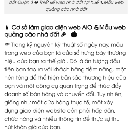
đất Quận 3 ❤️ Thiết kế web nhà đất tại huế 📞Mẫu web
quảng cáo nhà đất
📱 Cơ sở làm giao diện web AIO 💪Mẫu web
quảng cáo nhà đất 🎉 🏟️
💸 Trong kỷ nguyên kỹ thuật số ngày nay, mẫu
trang web của bạn là cửa sổ trưng bày thương
hiệu của bạn ra thế giới. Đó là ấn tượng đầu
tiên bạn tạo ra với khách hàng tiềm năng, một
nền tảng để thể hiện bản sắc thương hiệu của
bạn và một công cụ quan trọng để thúc đẩy
doanh số bán hàng và chuyển đổi. Tuy nhiên,
giống như một cửa hàng thực tế, một xây
dựng giao diện website cần phải hấp dẫn,
chức năng và nhiều thông tin để thực sự thu
hút khán giả của bạn.