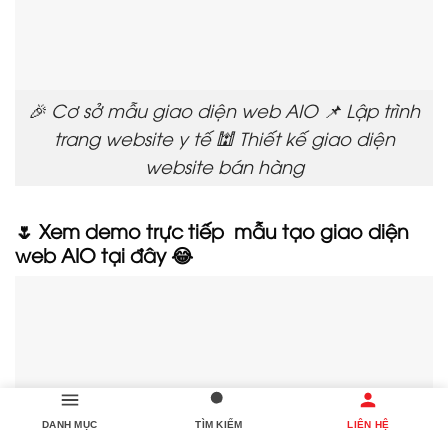
🎉 Cơ sở mẫu giao diện web AIO 📌 Lập trình
trang website y tế 🕍 Thiết kế giao diện
website bán hàng
🌷 Xem demo trực tiếp mẫu tạo giao diện
web AIO tại đây 😂
DANH MỤC
TÌM KIẾM
LIÊN HỆ
💒 Xem demo trực tiếp mẫu Làm trang website chất