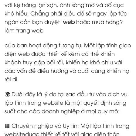
với kệ hàng lộn xộn, ánh sáng mờ và bố cục
khó hiểu. Chẳng phải điều đó sẽ ngay lập tức
ngăn cản bạn duyệt
web
hoặc mua hàng?
làm trang web
của bạn hoạt động tương tự. Một lập trình giao
diện web được thiết kế kém có thể khiến
khách truy cập bối rối, khiến họ khó chịu với
các vấn đề điều hướng và cuối cùng khiến họ
rời đi.
🌍 Dưới đây là lý do tại sao đầu tư vào dịch vụ
lập trình trang website là một quyết định sáng
suốt cho các doanh nghiệp ở mọi quy mô:
🟧 Chuyên nghiệp và Uy tín: Một lập trình trang
websiteđược thiết kế tốt với giao diện thân