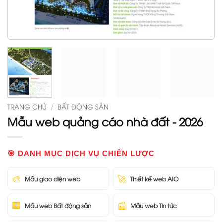
TRANG CHỦ
/
BẤT ĐỘNG SẢN
Mẫu web quảng cáo nhà đất - 2026
🎯 DANH MỤC DỊCH VỤ CHIẾN LƯỢC
🎨
🚀
Mẫu giao diện web
Thiết kế web AIO
🏢
📰
Mẫu web Bất động sản
Mẫu web Tin tức