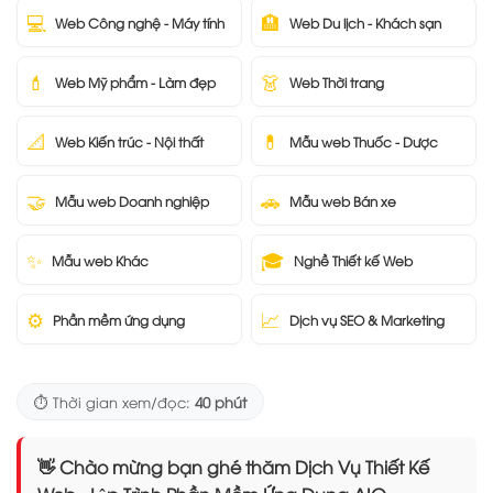
💻
🏨
Web Công nghệ - Máy tính
Web Du lịch - Khách sạn
💄
👗
Web Mỹ phẩm - Làm đẹp
Web Thời trang
📐
💊
Web Kiến trúc - Nội thất
Mẫu web Thuốc - Dược
🤝
🚗
Mẫu web Doanh nghiệp
Mẫu web Bán xe
✨
🎓
Mẫu web Khác
Nghề Thiết kế Web
⚙️
📈
Phần mềm ứng dụng
Dịch vụ SEO & Marketing
⏱️ Thời gian xem/đọc:
40 phút
👋 Chào mừng bạn ghé thăm Dịch Vụ Thiết Kế