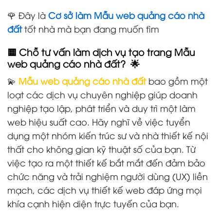
🌹 Đây là
Cơ sở làm Mẫu web quảng cáo nhà
đất
tốt nhà mà bạn đang muốn tìm
🟨 Chỗ tư vấn làm dịch vụ tạo trang Mẫu
web quảng cáo nhà đất? 🌟
💫
Mẫu web quảng cáo nhà đất
bao gồm một
loạt các dịch vụ chuyên nghiệp giúp doanh
nghiệp tạo lập, phát triển và duy trì một làm
web hiệu suất cao. Hãy nghĩ về việc tuyển
dụng một nhóm kiến trúc sư và nhà thiết kế nội
thất cho không gian kỹ thuật số của bạn. Từ
việc tạo ra một thiết kế bắt mắt đến đảm bảo
chức năng và trải nghiệm người dùng (UX) liền
mạch, các dịch vụ thiết kế web đáp ứng mọi
khía cạnh hiện diện trực tuyến của bạn.