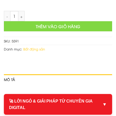
Mẫu web quảng cáo nhà đất số lượng
THÊM VÀO GIỎ HÀNG
SKU:
5591
Danh mục:
Bất động sản
MÔ TẢ
🚀 LỜI NGỎ & GIẢI PHÁP TỪ CHUYÊN GIA
▼
DIGITAL