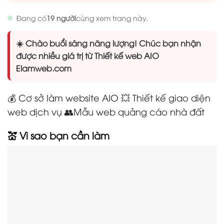
Đang có
19 người
cùng xem trang này.
☀️ Chào buổi sáng năng lượng! Chúc bạn nhận
được nhiều giá trị từ Thiết kế web AIO
Elamweb.com
💰 Cơ sở làm website AIO 💥 Thiết kế giao diện
web dịch vụ 👥Mẫu web quảng cáo nhà đất
💒 Vì sao bạn cần làm