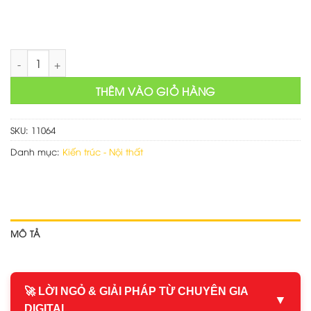
Làm website chuyên bán nội thất số lượng
THÊM VÀO GIỎ HÀNG
SKU:
11064
Danh mục:
Kiến trúc - Nội thất
MÔ TẢ
🚀 LỜI NGỎ & GIẢI PHÁP TỪ CHUYÊN GIA
▼
DIGITAL