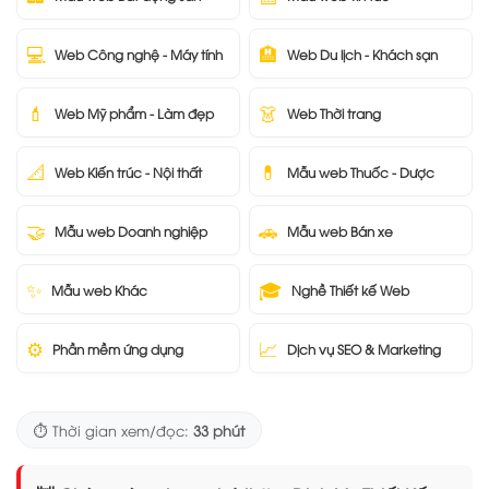
💻
🏨
Web Công nghệ - Máy tính
Web Du lịch - Khách sạn
💄
👗
Web Mỹ phẩm - Làm đẹp
Web Thời trang
📐
💊
Web Kiến trúc - Nội thất
Mẫu web Thuốc - Dược
🤝
🚗
Mẫu web Doanh nghiệp
Mẫu web Bán xe
✨
🎓
Mẫu web Khác
Nghề Thiết kế Web
⚙️
📈
Phần mềm ứng dụng
Dịch vụ SEO & Marketing
⏱️ Thời gian xem/đọc:
33 phút