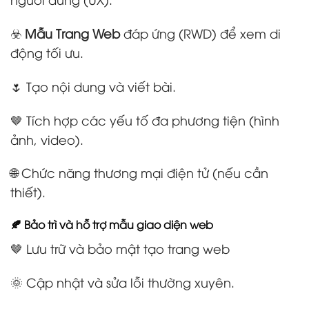
☣️
Mẫu Trang Web
đáp ứng (RWD) để xem di
động tối ưu.
🌷 Tạo nội dung và viết bài.
🤎 Tích hợp các yếu tố đa phương tiện (hình
ảnh, video).
🌐 Chức năng thương mại điện tử (nếu cần
thiết).
🍂 Bảo trì và hỗ trợ mẫu giao diện web
🤎 Lưu trữ và bảo mật tạo trang web
🌞 Cập nhật và sửa lỗi thường xuyên.