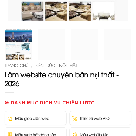
TRANG CHỦ
/
KIẾN TRÚC - NỘI THẤT
Làm website chuyên bán nội thất -
2026
🎯 DANH MỤC DỊCH VỤ CHIẾN LƯỢC
🎨
🚀
Mẫu giao diện web
Thiết kế web AIO
🏢
📰
Mẫu web Bất động sản
Mẫu web Tin tức