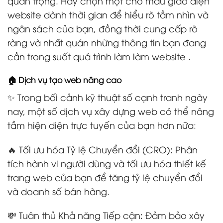
quan trọng. Hãy chọn một chỗ mẫu giao diện
website dành thời gian để hiểu rõ tầm nhìn và
ngân sách của bạn, đồng thời cung cấp rõ
ràng và nhất quán những thông tin bạn đang
cần trong suốt quá trình làm làm website .
🏠 Dịch vụ tạo web nâng cao
✨ Trong bối cảnh kỹ thuật số cạnh tranh ngày
nay, một số dịch vụ xây dựng web có thể nâng
tầm hiện diện trực tuyến của bạn hơn nữa:
🔥 Tối ưu hóa Tỷ lệ Chuyển đổi (CRO): Phân
tích hành vi người dùng và tối ưu hóa thiết kế
trang web của bạn để tăng tỷ lệ chuyển đổi
và doanh số bán hàng.
💸 Tuân thủ Khả năng Tiếp cận: Đảm bảo xây