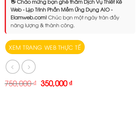
👋 Chào mừng bạn ghé thăm Dịch Vụ Thiết Kế
Web - Lập Trình Phần Mềm Ứng Dụng AIO -
Elamweb.com!
Chúc bạn một ngày tràn đầy
năng lượng & thành công.
XEM TRANG WEB THỰC TẾ
Giá
Giá
750,000
₫
350,000
₫
gốc
hiện
là:
tại
750,000 ₫.
là:
350,000 ₫.