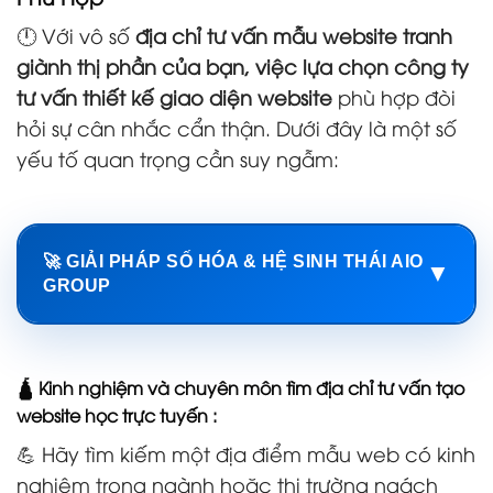
🕛 Với vô số
địa chỉ tư vấn mẫu website tranh
giành thị phần của bạn, việc lựa chọn công ty
tư vấn thiết kế giao diện website
phù hợp đòi
hỏi sự cân nhắc cẩn thận. Dưới đây là một số
yếu tố quan trọng cần suy ngẫm:
🚀 GIẢI PHÁP SỐ HÓA & HỆ SINH THÁI AIO
▼
GROUP
🛕 Kinh nghiệm và chuyên môn tìm địa chỉ tư vấn tạo
website học trực tuyến :
💪 Hãy tìm kiếm một địa điểm mẫu web có kinh
nghiệm trong ngành hoặc thị trường ngách