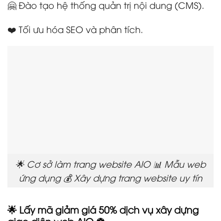
🤗 Đào tạo hệ thống quản trị nội dung (CMS).
❤️ Tối ưu hóa SEO và phân tích.
🌟 Cơ sở làm trang website AIO 📊 Mẫu web
ứng dụng 💰 Xây dựng trang website uy tín
🌟 Lấy mã giảm giá 50% dịch vụ xây dựng
giao diện web AIO ⚽