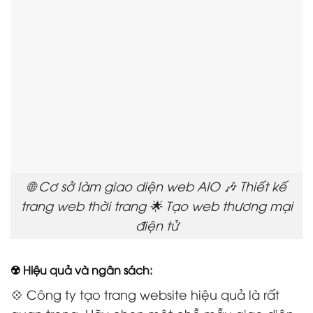
🌐 Cơ sở làm giao diện web AIO 🎶 Thiết kế
trang web thời trang 🌟 Tạo web thương mại
điện tử
☢️ Hiệu quả và ngân sách:
💠 Công ty tạo trang website hiệu quả là rất