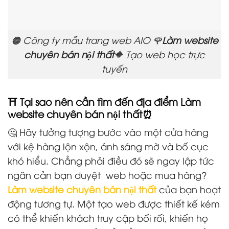
🟠 Công ty mẫu trang web AIO 🌹
Làm website
chuyên bán nội thất
🔶 Tạo web học trực
tuyến
⛩️ Tại sao nên cần tìm đến địa điểm Làm
website chuyên bán nội thất⏰
🤔 Hãy tưởng tượng bước vào một cửa hàng
với kệ hàng lộn xộn, ánh sáng mờ và bố cục
khó hiểu. Chẳng phải điều đó sẽ ngay lập tức
ngăn cản bạn duyệt
web hoặc mua hàng?
Làm website chuyên bán nội thất
của bạn hoạt
động tương tự. Một tạo web được thiết kế kém
có thể khiến khách truy cập bối rối, khiến họ