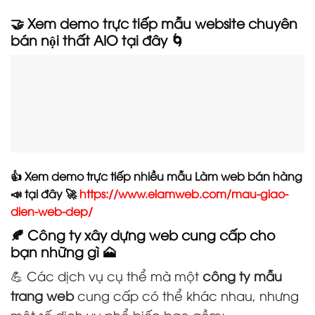
🤝 Xem demo trực tiếp mẫu website chuyên
bán nội thất AIO tại đây 🌀
👍 Xem demo trực tiếp nhiều mẫu Làm web bán hàng
📣 tại đây 🚀
https://www.elamweb.com/mau-giao-
dien-web-dep/
🍂 Công ty xây dựng web cung cấp cho
bạn những gì 🗻
💪 Các dịch vụ cụ thể mà một
công ty mẫu
trang web
cung cấp có thể khác nhau, nhưng
một số dịch vụ phổ biến bao gồm: