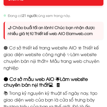
Đang có
21 người
cùng xem trang này.
🌙 Chào buổi tối an lành! Chúc bạn nhận được
nhiều giá trị từ Thiết kế web AIO Elamweb.com
🟠 Cơ sở thiết kế trang website AIO ☣️ Thiết kế
giao diện website công nghệ
✨Làm website
chuyên bán nội thất
⭐ Mẫu trang web chuyên
nghiệp
🟠 Cơ sở mẫu web AIO 🌟Làm website
chuyên bán nội thất💻 🧾
📚 Trong kỷ nguyên kỹ thuật số ngày nay, tạo
giao diện web của bạn là cửa sổ trưng bày
thương hiệu của bạn ra thế giới. Đó là ấn