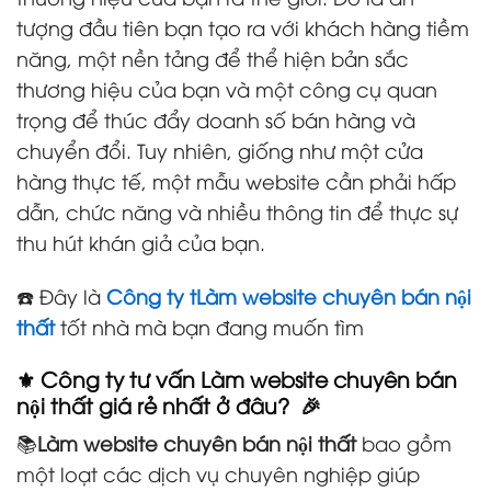
tượng đầu tiên bạn tạo ra với khách hàng tiềm
năng, một nền tảng để thể hiện bản sắc
thương hiệu của bạn và một công cụ quan
trọng để thúc đẩy doanh số bán hàng và
chuyển đổi. Tuy nhiên, giống như một cửa
hàng thực tế, một mẫu website cần phải hấp
dẫn, chức năng và nhiều thông tin để thực sự
thu hút khán giả của bạn.
☎️ Đây là
Công ty tLàm website chuyên bán nội
thất
tốt nhà mà bạn đang muốn tìm
⚜️ Công ty tư vấn Làm website chuyên bán
nội thất giá rẻ nhất ở đâu? 🎉
📚
Làm website chuyên bán nội thất
bao gồm
một loạt các dịch vụ chuyên nghiệp giúp