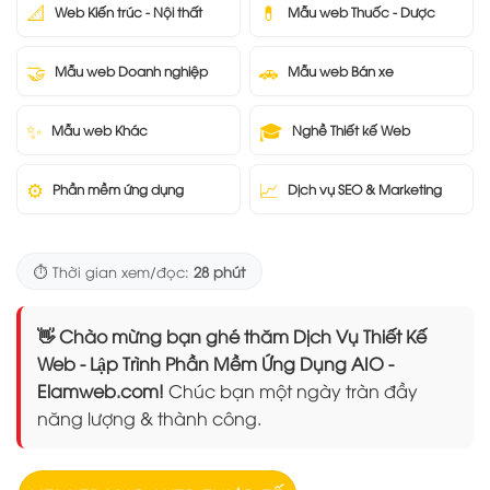
📐
💊
Web Kiến trúc - Nội thất
Mẫu web Thuốc - Dược
🤝
🚗
Mẫu web Doanh nghiệp
Mẫu web Bán xe
✨
🎓
Mẫu web Khác
Nghề Thiết kế Web
⚙️
📈
Phần mềm ứng dụng
Dịch vụ SEO & Marketing
⏱️ Thời gian xem/đọc:
28 phút
👋 Chào mừng bạn ghé thăm Dịch Vụ Thiết Kế
Web - Lập Trình Phần Mềm Ứng Dụng AIO -
Elamweb.com!
Chúc bạn một ngày tràn đầy
năng lượng & thành công.