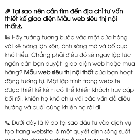
🎉 Tại sao nên cần tìm đến địa chỉ tư vấn
thiết kế giao diện Mẫu web siêu thị nội
thất⚠️
🕌 Hãy tưởng tượng bước vào một cửa hàng
với kệ hàng lộn xộn, ánh sáng mờ và bố cục
khó hiểu. Chẳng phải điều đó sẽ ngay lập tức
ngăn cản bạn duyệt
giao diện web hoặc mua
hàng?
Mẫu web siêu thị nội thất
của bạn hoạt
động tương tự. Một lập trình trang website
được thiết kế kém có thể khiến khách truy cập
bối rối, khiến họ khó chịu với các vấn đề điều
hướng và cuối cùng khiến họ rời đi.
📞 Dưới đây là lý do tại sao đầu tư vào dịch vụ
tạo trang website là một quyết định sáng suốt
cho các doanh nghiệp ở mọi quy mô: