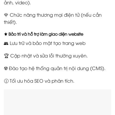
ảnh, video).
🌹 Chức năng thương mại điện tử (nếu cần
thiết).
⚜️ Bảo trì và hỗ trợ làm giao diện website
👥 Lưu trữ và bảo mật tạo trang web
🏆 Cập nhật và sửa lỗi thường xuyên.
☢️ Đào tạo hệ thống quản trị nội dung (CMS).
🕧 Tối ưu hóa SEO và phân tích.