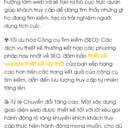
hướng làm web và sẽ tạo ra bố cục trực quan
giúp khách truy cập dễ dàng tìm thấy những gì
họ đang tìm kiếm, tạo ra trải nghiệm người
dùng tích cực.
☢️ Tối ưu hóa Công cụ Tìm kiếm (SEO): Các
dịch vụ thiết kế thường kết hợp các phương
pháp hay nhất về SEO, đảm bảo
thiết kế
website thiết kế nội thất
của bạn xếp hạng
cao hơn trên các trang kết quả của công cụ
tìm kiếm, dẫn đến lưu lượng truy cập tự nhiên
tăng lên.
📝 Tỷ lệ Chuyển đổi Tăng cao: Một xây dựng
giao diện web được thiết kế tốt với lời kêu gọi
hành động rõ ràng khuyến khích khách truy
cập thực hiện hành động mong muốn, cho dù