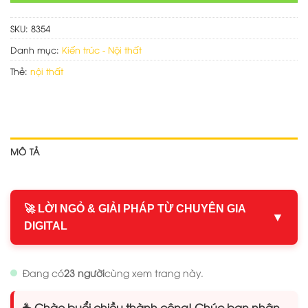
SKU:
8354
Danh mục:
Kiến trúc - Nội thất
Thẻ:
nội thất
MÔ TẢ
🚀 LỜI NGỎ & GIẢI PHÁP TỪ CHUYÊN GIA
▼
DIGITAL
Đang có
23 người
cùng xem trang này.
☕ Chào buổi chiều thành công! Chúc bạn nhận