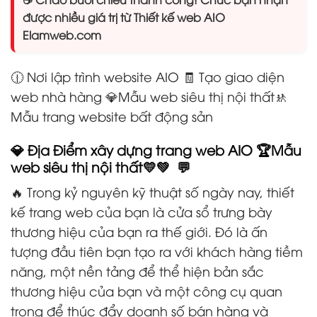
được nhiều giá trị từ Thiết kế web AIO
Elamweb.com
🕧 Nơi lập trình website AIO 🧾 Tạo giao diện
web nhà hàng
💎Mẫu web siêu thị nội thất
🚸
Mẫu trang website bất động sản
💎 Địa Điểm xây dựng trang web AIO 🏆Mẫu
web siêu thị nội thất💛💚 💬
🔥 Trong kỷ nguyên kỹ thuật số ngày nay, thiết
kế trang web của bạn là cửa sổ trưng bày
thương hiệu của bạn ra thế giới. Đó là ấn
tượng đầu tiên bạn tạo ra với khách hàng tiềm
năng, một nền tảng để thể hiện bản sắc
thương hiệu của bạn và một công cụ quan
trọng để thúc đẩy doanh số bán hàng và