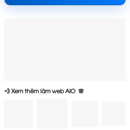
💨 Xem thêm làm web AIO 🌸