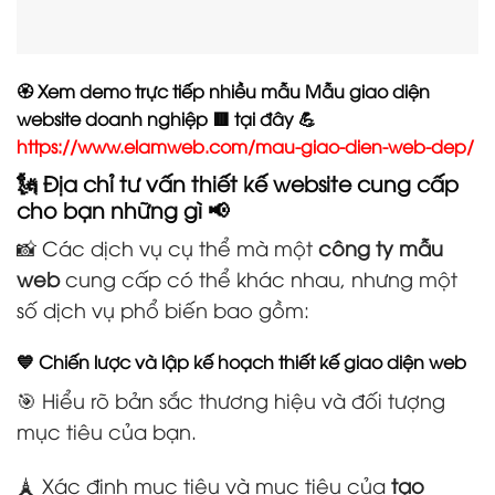
🏵️ Xem demo trực tiếp nhiều mẫu Mẫu giao diện
website doanh nghiệp 🟥 tại đây 💪
https://www.elamweb.com/mau-giao-dien-web-dep/
🗽 Địa chỉ tư vấn thiết kế website cung cấp
cho bạn những gì 📢
📸 Các dịch vụ cụ thể mà một
công ty mẫu
web
cung cấp có thể khác nhau, nhưng một
số dịch vụ phổ biến bao gồm:
💙 Chiến lược và lập kế hoạch thiết kế giao diện web
🎯 Hiểu rõ bản sắc thương hiệu và đối tượng
mục tiêu của bạn.
🗼 Xác định mục tiêu và mục tiêu của
tạo