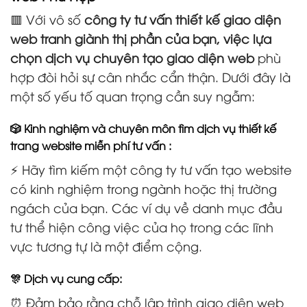
🟥 Với vô số
công ty tư vấn thiết kế giao diện
web tranh giành thị phần của bạn, việc lựa
chọn dịch vụ chuyên tạo giao diện web
phù
hợp đòi hỏi sự cân nhắc cẩn thận. Dưới đây là
một số yếu tố quan trọng cần suy ngẫm:
🎲 Kinh nghiệm và chuyên môn tìm dịch vụ thiết kế
trang website miễn phí tư vấn :
⚡ Hãy tìm kiếm một công ty tư vấn tạo website
có kinh nghiệm trong ngành hoặc thị trường
ngách của bạn. Các ví dụ về danh mục đầu
tư thể hiện công việc của họ trong các lĩnh
vực tương tự là một điểm cộng.
🎊 Dịch vụ cung cấp:
⏰ Đảm bảo rằng chỗ lập trình giao diện web