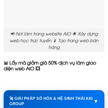
📢 Nơi làm trang website AIO 🌟 Xây dựng
web học trực tuyến 📱 Tạo trang web bán
hàng
📊 Lấy mã giảm giá 50% dịch vụ làm giao
diện web AIO 💥
🚀 GIẢI PHÁP SỐ HÓA & HỆ SINH THÁI AIO
▼
GROUP