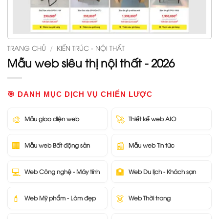
TRANG CHỦ
/
KIẾN TRÚC - NỘI THẤT
Mẫu web siêu thị nội thất - 2026
🎯 DANH MỤC DỊCH VỤ CHIẾN LƯỢC
🎨
🚀
Mẫu giao diện web
Thiết kế web AIO
🏢
📰
Mẫu web Bất động sản
Mẫu web Tin tức
💻
🏨
Web Công nghệ - Máy tính
Web Du lịch - Khách sạn
💄
👗
Web Mỹ phẩm - Làm đẹp
Web Thời trang