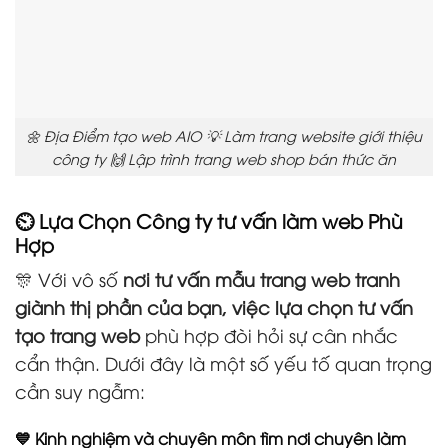
🌼 Địa Điểm tạo web AIO 💡 Làm trang website giới thiệu
công ty 🙌 Lập trình trang web shop bán thức ăn
⏲️ Lựa Chọn Công ty tư vấn làm web Phù
Hợp
🎊 Với vô số
nơi tư vấn mẫu trang web tranh
giành thị phần của bạn, việc lựa chọn tư vấn
tạo trang web
phù hợp đòi hỏi sự cân nhắc
cẩn thận. Dưới đây là một số yếu tố quan trọng
cần suy ngẫm:
💙 Kinh nghiệm và chuyên môn tìm nơi chuyên làm