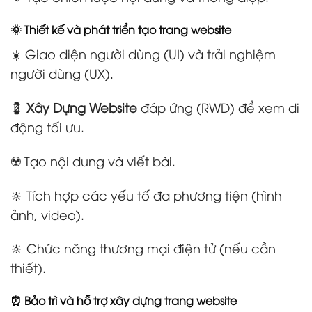
🌞 Thiết kế và phát triển tạo trang website
☀️ Giao diện người dùng (UI) và trải nghiệm
người dùng (UX).
💈
Xây Dựng Website
đáp ứng (RWD) để xem di
động tối ưu.
☢️ Tạo nội dung và viết bài.
🔆 Tích hợp các yếu tố đa phương tiện (hình
ảnh, video).
🔆 Chức năng thương mại điện tử (nếu cần
thiết).
⏰ Bảo trì và hỗ trợ xây dựng trang website