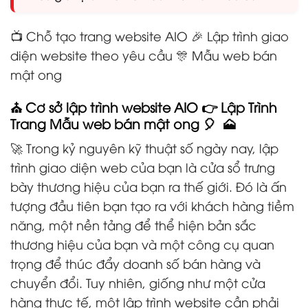
📺 Chỗ tạo trang website AIO 🎉 Lập trình giao
diện website theo yêu cầu 🎊 Mẫu web bán
mật ong
⛪ Cơ sở lập trình website AIO 👉 Lập Trình
Trang Mẫu web bán mật ong 🎈 🗻
🚀 Trong kỷ nguyên kỹ thuật số ngày nay, lập
trình giao diện web của bạn là cửa sổ trưng
bày thương hiệu của bạn ra thế giới. Đó là ấn
tượng đầu tiên bạn tạo ra với khách hàng tiềm
năng, một nền tảng để thể hiện bản sắc
thương hiệu của bạn và một công cụ quan
trọng để thúc đẩy doanh số bán hàng và
chuyển đổi. Tuy nhiên, giống như một cửa
hàng thực tế, một lập trình website cần phải