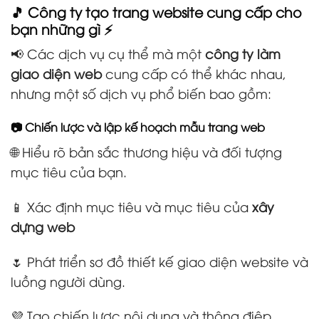
🎵 Công ty tạo trang website cung cấp cho
bạn những gì ⚡
📢 Các dịch vụ cụ thể mà một
công ty làm
giao diện web
cung cấp có thể khác nhau,
nhưng một số dịch vụ phổ biến bao gồm:
📷 Chiến lược và lập kế hoạch mẫu trang web
🌐 Hiểu rõ bản sắc thương hiệu và đối tượng
mục tiêu của bạn.
📱 Xác định mục tiêu và mục tiêu của
xây
dựng web
🌷 Phát triển sơ đồ thiết kế giao diện website và
luồng người dùng.
💜 Tạo chiến lược nội dung và thông điệp.