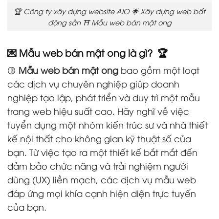
🏆 Công ty xây dựng website AIO 🌟 Xây dựng web bất
động sản ⛩️ Mẫu web bán mật ong
💌 Mẫu web bán mật ong là gì? 🏆
🟡
Mẫu web bán mật ong
bao gồm một loạt
các dịch vụ chuyên nghiệp giúp doanh
nghiệp tạo lập, phát triển và duy trì một mẫu
trang web hiệu suất cao. Hãy nghĩ về việc
tuyển dụng một nhóm kiến trúc sư và nhà thiết
kế nội thất cho không gian kỹ thuật số của
bạn. Từ việc tạo ra một thiết kế bắt mắt đến
đảm bảo chức năng và trải nghiệm người
dùng (UX) liền mạch, các dịch vụ mẫu web
đáp ứng mọi khía cạnh hiện diện trực tuyến
của bạn.