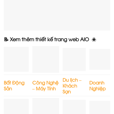
📝 Xem thêm thiết kế trang web AIO ☣️
Du lịch –
Bất Động
Công Nghệ
Doanh
Khách
Sản
– Máy Tính
Nghiệp
Sạn