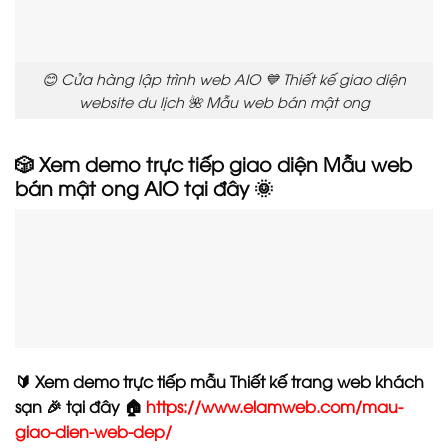
😊 Cửa hàng lập trình web AIO 💙 Thiết kế giao diện
website du lịch 🌺 Mẫu web bán mật ong
🎲 Xem demo trực tiếp giao diện Mẫu web
bán mật ong AIO tại đây 🌞
🔰 Xem demo trực tiếp mẫu Thiết kế trang web khách
sạn 🎉 tại đây 🏠
https://www.elamweb.com/mau-
giao-dien-web-dep/