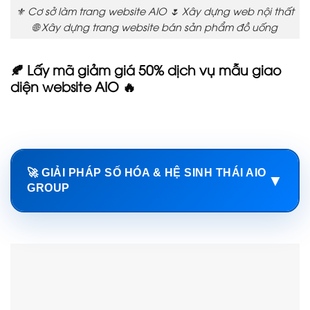
⚜️ Cơ sở làm trang website AIO 🌷 Xây dựng web nội thất
🌐 Xây dựng trang website bán sản phẩm đồ uống
🍂 Lấy mã giảm giá 50% dịch vụ mẫu giao
diện website AIO 🔥
🚀 GIẢI PHÁP SỐ HÓA & HỆ SINH THÁI AIO
▼
GROUP