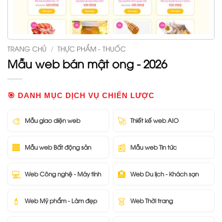
TRANG CHỦ
/
THỰC PHẨM - THUỐC
Mẫu web bán mật ong - 2026
🎯 DANH MỤC DỊCH VỤ CHIẾN LƯỢC
🎨
🚀
Mẫu giao diện web
Thiết kế web AIO
🏢
📰
Mẫu web Bất động sản
Mẫu web Tin tức
💻
🏨
Web Công nghệ - Máy tính
Web Du lịch - Khách sạn
💄
👗
Web Mỹ phẩm - Làm đẹp
Web Thời trang