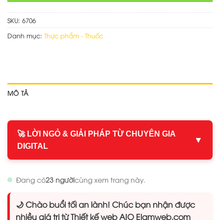
SKU:
6706
Danh mục:
Thực phẩm - Thuốc
MÔ TẢ
🚀 LỜI NGỎ & GIẢI PHÁP TỪ CHUYÊN GIA
▼
DIGITAL
Đang có
23 người
cùng xem trang này.
🌙 Chào buổi tối an lành! Chúc bạn nhận được
nhiều giá trị từ Thiết kế web AIO Elamweb.com