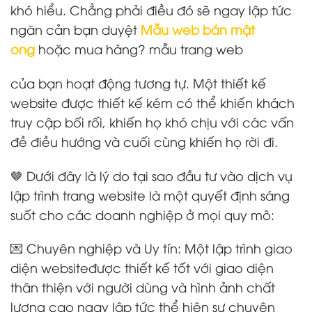
khó hiểu. Chẳng phải điều đó sẽ ngay lập tức
ngăn cản bạn duyệt
Mẫu web bán mật
ong
hoặc mua hàng? mẫu trang web
của bạn hoạt động tương tự. Một thiết kế
website được thiết kế kém có thể khiến khách
truy cập bối rối, khiến họ khó chịu với các vấn
đề điều hướng và cuối cùng khiến họ rời đi.
🤎 Dưới đây là lý do tại sao đầu tư vào dịch vụ
lập trình trang website là một quyết định sáng
suốt cho các doanh nghiệp ở mọi quy mô:
💌 Chuyên nghiệp và Uy tín: Một lập trình giao
diện websiteđược thiết kế tốt với giao diện
thân thiện với người dùng và hình ảnh chất
lượng cao ngay lập tức thể hiện sự chuyên