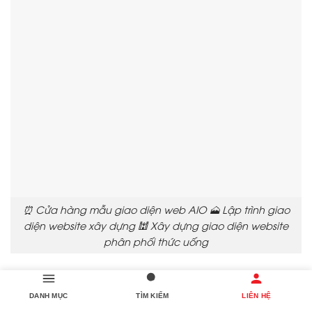
⏰ Cửa hàng mẫu giao diện web AIO 🗻 Lập trình giao
diện website xây dựng 🕍 Xây dựng giao diện website
phân phối thức uống
💤 3. Làm thế nào để chọn nhà cung cấp lập trình
DANH MỤC
TÌM KIẾM
LIÊN HỆ
trang web phù hợp?