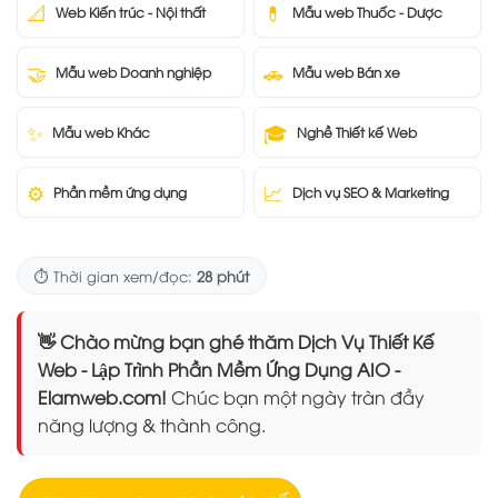
📐
💊
Web Kiến trúc - Nội thất
Mẫu web Thuốc - Dược
🤝
🚗
Mẫu web Doanh nghiệp
Mẫu web Bán xe
✨
🎓
Mẫu web Khác
Nghề Thiết kế Web
⚙️
📈
Phần mềm ứng dụng
Dịch vụ SEO & Marketing
⏱️ Thời gian xem/đọc:
28 phút
👋 Chào mừng bạn ghé thăm Dịch Vụ Thiết Kế
Web - Lập Trình Phần Mềm Ứng Dụng AIO -
Elamweb.com!
Chúc bạn một ngày tràn đầy
năng lượng & thành công.