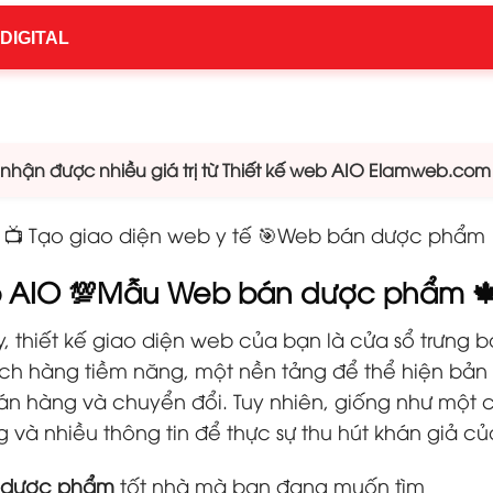
 DIGITAL
hận được nhiều giá trị từ Thiết kế web AIO Elamweb.com
IO 📺 Tạo giao diện web y tế 🎯Web bán dược phẩm
eb AIO 💯Mẫu Web bán dược phẩm 
, thiết kế giao diện web của bạn là cửa sổ trưng b
hách hàng tiềm năng, một nền tảng để thể hiện bả
án hàng và chuyển đổi. Tuy nhiên, giống như một 
và nhiều thông tin để thực sự thu hút khán giả củ
n dược phẩm
tốt nhà mà bạn đang muốn tìm