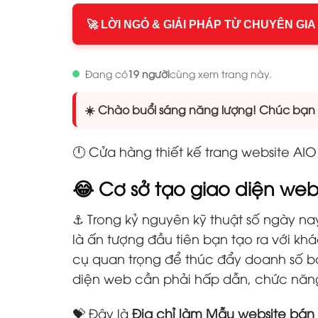
🚀 LỜI NGỎ & GIẢI PHÁP TỪ CHUYÊN GIA
Đang có
19 người
cùng xem trang này.
☀️ Chào buổi sáng năng lượng! Chúc bạn n
🕛 Cửa hàng thiết kế trang website A
😂 Cơ sở tạo giao diện w
⚓ Trong kỷ nguyên kỹ thuật số ngày nay
là ấn tượng đầu tiên bạn tạo ra với k
cụ quan trọng để thúc đẩy doanh số b
diện web cần phải hấp dẫn, chức năng 
💝 Đây là
Địa chỉ làm Mẫu website bá