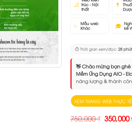
📐
💊
trúc - Nội
Thuố
thất
Dượ
Mẫu web
Ngh
✨
🎓
Khác
kế 
⏱️ Thời gian xem/đọc:
28 phút
👋 Chào mừng bạn ghé thăm
Mềm Ứng Dụng AIO - 
năng lượng & thành côn
XEM TRANG WEB THỰC TẾ
Giá
750,000
₫
350,000
gốc