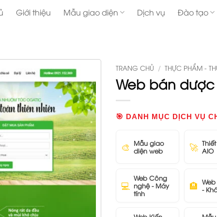
ủ
Giới thiệu
Mẫu giao diện
Dịch vụ
Đào tạo
TRANG CHỦ
/
THỰC PHẨM - T
Web bán dược 
🎯 DANH MỤC DỊCH VỤ C
Mẫu giao
Thiế
🎨
🚀
diện web
AIO
Web Công
Web 
💻
🏨
nghệ - Máy
- Kh
tính
Web Kiến
Mẫu