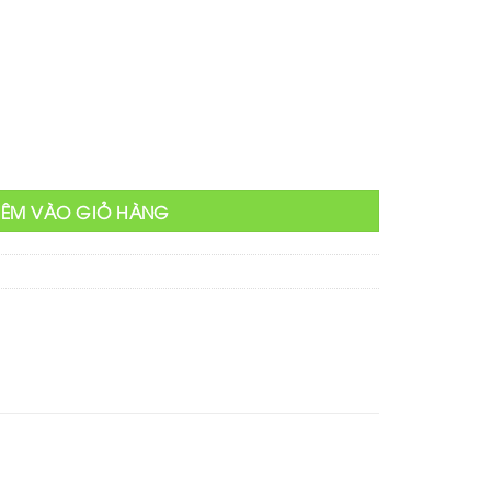
tại
₫.
là:
350,000 ₫.
g
HÊM VÀO GIỎ HÀNG