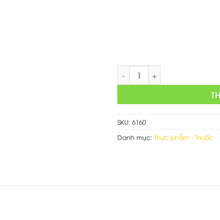
là:
750,000 
Web bán dược phẩm số lượn
T
SKU:
6160
Danh mục:
Thực phẩm - Thuốc