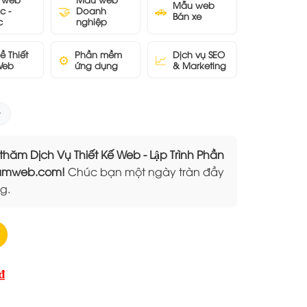
Mẫu web
🤝
🚗
c -
Doanh
Bán xe
c
nghiệp
ề Thiết
Phần mềm
Dịch vụ SEO
⚙️
📈
Web
ứng dụng
& Marketing
 Dịch Vụ Thiết Kế Web - Lập Trình Phần
Elamweb.com!
Chúc bạn một ngày tràn đầy
g.
Giá
₫
hiện