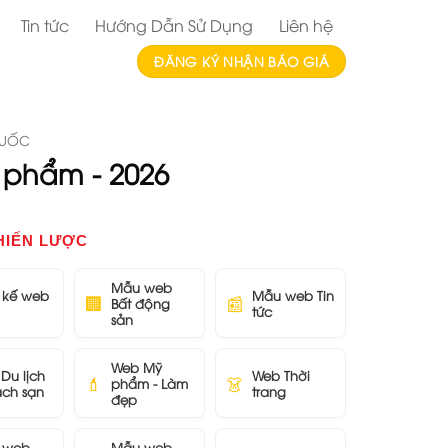
Tin tức
Hướng Dẫn Sử Dụng
Liên hệ
ĐĂNG KÝ NHẬN BÁO GIÁ
HUỐC
phẩm - 2026
HIẾN LƯỢC
Mẫu web
t kế web
Mẫu web Tin
🏢
📰
Bất động
tức
sản
Web Mỹ
Du lịch
Web Thời
💄
👗
phẩm - Làm
ách sạn
trang
đẹp
 web
Mẫu web