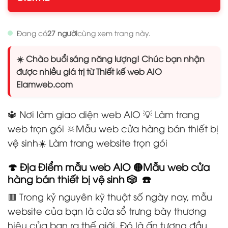
Đang có
27 người
cùng xem trang này.
☀️ Chào buổi sáng năng lượng! Chúc bạn nhận
được nhiều giá trị từ Thiết kế web AIO
Elamweb.com
🔱 Nơi làm giao diện web AIO 💡 Làm trang
web trọn gói
🔆Mẫu web cửa hàng bán thiết bị
vệ sinh
☀️ Làm trang website trọn gói
🍄 Địa Điểm mẫu web AIO 🟡Mẫu web cửa
hàng bán thiết bị vệ sinh 🎲 ☎️
🟥 Trong kỷ nguyên kỹ thuật số ngày nay, mẫu
website của bạn là cửa sổ trưng bày thương
hiệu của bạn ra thế giới. Đó là ấn tượng đầu