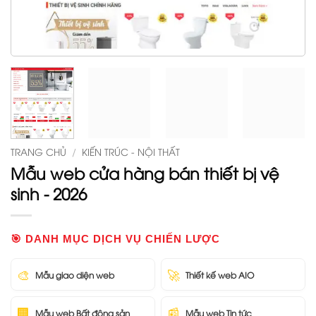
TRANG CHỦ
/
KIẾN TRÚC - NỘI THẤT
Mẫu web cửa hàng bán thiết bị vệ
sinh - 2026
🎯 DANH MỤC DỊCH VỤ CHIẾN LƯỢC
🎨
🚀
Mẫu giao diện web
Thiết kế web AIO
🏢
📰
Mẫu web Bất động sản
Mẫu web Tin tức