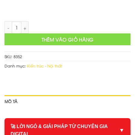
Mẫu web cửa hàng bán thiết bị vệ sinh số lượng
THÊM VÀO GIỎ HÀNG
SKU:
8352
Danh mục:
Kiến trúc - Nội thất
MÔ TẢ
🚀 LỜI NGỎ & GIẢI PHÁP TỪ CHUYÊN GIA
▼
DIGITAL