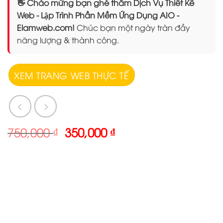
👋 Chào mừng bạn ghé thăm Dịch Vụ Thiết Kế
Web - Lập Trình Phần Mềm Ứng Dụng AIO -
Elamweb.com!
Chúc bạn một ngày tràn đầy
năng lượng & thành công.
XEM TRANG WEB THỰC TẾ
Giá
Giá
750,000
₫
350,000
₫
gốc
hiện
là:
tại
750,000 ₫.
là:
350,000 ₫.