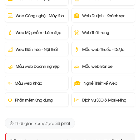
💻
🏨
Web Công nghệ - Máy tính
Web Du lịch - Khách sạn
💄
👗
Web Mỹ phẩm - Làm đẹp
Web Thời trang
📐
💊
Web Kiến trúc - Nội thất
Mẫu web Thuốc - Dược
🤝
🚗
Mẫu web Doanh nghiệp
Mẫu web Bán xe
✨
🎓
Mẫu web Khác
Nghề Thiết kế Web
⚙️
📈
Phần mềm ứng dụng
Dịch vụ SEO & Marketing
⏱️ Thời gian xem/đọc:
33 phút