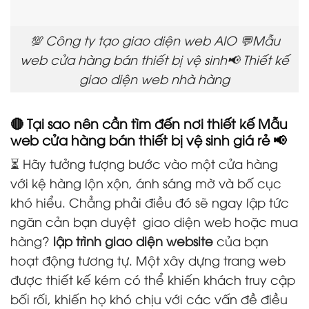
💯 Công ty tạo giao diện web AIO 💬Mẫu
web cửa hàng bán thiết bị vệ sinh📢 Thiết kế
giao diện web nhà hàng
🔴 Tại sao nên cần tìm đến nơi thiết kế Mẫu
web cửa hàng bán thiết bị vệ sinh giá rẻ 📢
⏳ Hãy tưởng tượng bước vào một cửa hàng
với kệ hàng lộn xộn, ánh sáng mờ và bố cục
khó hiểu. Chẳng phải điều đó sẽ ngay lập tức
ngăn cản bạn duyệt
giao diện web hoặc mua
hàng?
lập trình giao diện website
của bạn
hoạt động tương tự. Một xây dựng trang web
được thiết kế kém có thể khiến khách truy cập
bối rối, khiến họ khó chịu với các vấn đề điều