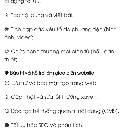
di động tối ưu.
📱 Tạo nội dung và viết bài.
🌟 Tích hợp các yếu tố đa phương tiện (hình
ảnh, video).
🌻 Chức năng thương mại điện tử (nếu cần
thiết).
🛑 Bảo trì và hỗ trợ làm giao diện website
😊 Lưu trữ và bảo mật tạo trang web
📱 Cập nhật và sửa lỗi thường xuyên.
🛐 Đào tạo hệ thống quản trị nội dung (CMS).
🟠 Tối ưu hóa SEO và phân tích.