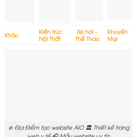
Kiến trúc
Xe hơi –
Khuyến
Khác
Nội Thất
Thể Thao
Mại
🚸 Địa Điểm tạo website AIO 🏛️ Thiết kế trang
web y tế 🎧 Mẫu website uy tín