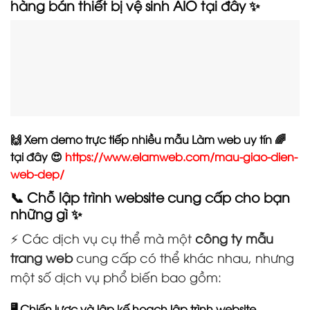
hàng bán thiết bị vệ sinh AIO tại đây ✨
🙌 Xem demo trực tiếp nhiều mẫu Làm web uy tín 🌈
tại đây 😍
https://www.elamweb.com/mau-giao-dien-
web-dep/
📞 Chỗ lập trình website cung cấp cho bạn
những gì ✨
⚡ Các dịch vụ cụ thể mà một
công ty mẫu
trang web
cung cấp có thể khác nhau, nhưng
một số dịch vụ phổ biến bao gồm:
🖥️ Chiến lược và lập kế hoạch lập trình website