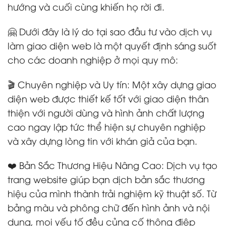
hướng và cuối cùng khiến họ rời đi.
🤗 Dưới đây là lý do tại sao đầu tư vào dịch vụ
làm giao diện web là một quyết định sáng suốt
cho các doanh nghiệp ở mọi quy mô:
🎬 Chuyên nghiệp và Uy tín: Một xây dựng giao
diện web được thiết kế tốt với giao diện thân
thiện với người dùng và hình ảnh chất lượng
cao ngay lập tức thể hiện sự chuyên nghiệp
và xây dựng lòng tin với khán giả của bạn.
❤️ Bản Sắc Thương Hiệu Nâng Cao: Dịch vụ tạo
trang website giúp bạn dịch bản sắc thương
hiệu của mình thành trải nghiệm kỹ thuật số. Từ
bảng màu và phông chữ đến hình ảnh và nội
dung, mọi yếu tố đều củng cố thông điệp