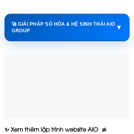
🚀 GIẢI PHÁP SỐ HÓA & HỆ SINH THÁI AIO
▼
GROUP
✨ Xem thêm lập trình website AIO 🚸