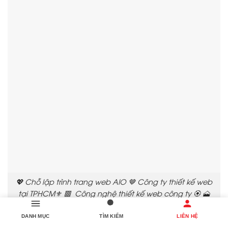
💖 Chỗ lập trình trang web AIO 🤎 Công ty thiết kế web
tại TPHCM⚜️ 🟥 Công nghệ thiết kế web công ty 🏵️ 🗻
Cửa hàng lập trình trang website AIO ⏰ Hướng dẫn
chọn dịch vụ thiết kế web doanh nghiệp🤩 🏆 Tư vấn
DANH MỤC
TÌM KIẾM
LIÊN HỆ