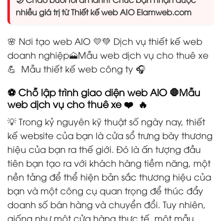
nhiều giá trị từ Thiết kế web AIO Elamweb.com
🌸 Nơi tạo web AIO 💛💚 Dịch vụ thiết kế web
doanh nghiệp🗻Mẫu web dịch vụ cho thuê xe
💪 Mẫu thiết kế web công ty 🎧
⚽ Chỗ lập trình giao diện web AIO 🛑Mẫu
web dịch vụ cho thuê xe ❤️ 🔥
💡 Trong kỷ nguyên kỹ thuật số ngày nay, thiết
kế website của bạn là cửa sổ trưng bày thương
hiệu của bạn ra thế giới. Đó là ấn tượng đầu
tiên bạn tạo ra với khách hàng tiềm năng, một
nền tảng để thể hiện bản sắc thương hiệu của
bạn và một công cụ quan trọng để thúc đẩy
doanh số bán hàng và chuyển đổi. Tuy nhiên,
giống như một cửa hàng thực tế, một mẫu