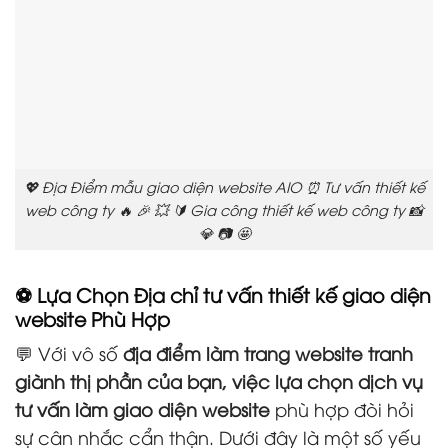
💖 Địa Điểm mẫu giao diện website AIO ⏰ Tư vấn thiết kế
web công ty 🔥 🎉 💥 🔰 Gia công thiết kế web công ty 📸
💎 📷 🤩
⚽ Lựa Chọn Địa chỉ tư vấn thiết kế giao diện
website Phù Hợp
💬 Với vô số
địa điểm làm trang website tranh
giành thị phần của bạn, việc lựa chọn dịch vụ
tư vấn làm giao diện website
phù hợp đòi hỏi
sự cân nhắc cẩn thận. Dưới đây là một số yếu