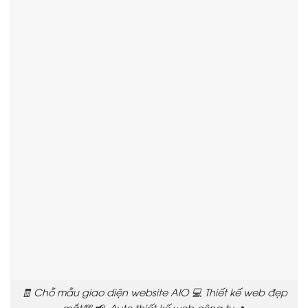
🧾 Chỗ mẫu giao diện website AIO 💻 Thiết kế web đẹp
mắt💯 📢 Auto thiết kế web công ty 🔥