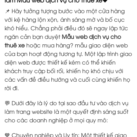
📌 Hãy tưởng tượng bước vào một cửa hàng
với kệ hàng lộn xộn, ánh sáng mờ và bố cục
khó hiểu. Chẳng phải điều đó sẽ ngay lập tức
ngăn cản bạn duyệt
Mẫu web dịch vụ cho
thuê xe
hoặc mua hàng? mẫu giao diện web
của bạn hoạt động tương tự. Một lập trình giao
diện web được thiết kế kém có thể khiến
khách truy cập bối rối, khiến họ khó chịu với
các vấn đề điều hướng và cuối cùng khiến họ
rời đi.
💬 Dưới đây là lý do tại sao đầu tư vào dịch vụ
làm trang website là một quyết định sáng suốt
cho các doanh nghiệp ở mọi quy mô:
💙 Chuyên nghiệp và Uy tín: Một thiết kế giao