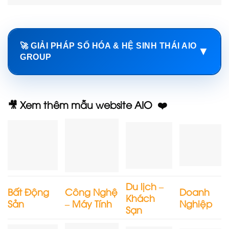
🚀 GIẢI PHÁP SỐ HÓA & HỆ SINH THÁI AIO
▼
GROUP
🎥 Xem thêm mẫu website AIO ❤️
Du lịch –
Bất Động
Công Nghệ
Doanh
Khách
Sản
– Máy Tính
Nghiệp
Sạn