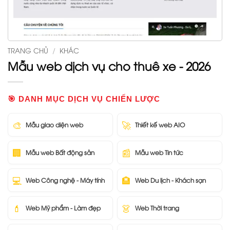
TRANG CHỦ
/
KHÁC
Mẫu web dịch vụ cho thuê xe - 2026
🎯 DANH MỤC DỊCH VỤ CHIẾN LƯỢC
🎨
🚀
Mẫu giao diện web
Thiết kế web AIO
🏢
📰
Mẫu web Bất động sản
Mẫu web Tin tức
💻
🏨
Web Công nghệ - Máy tính
Web Du lịch - Khách sạn
💄
👗
Web Mỹ phẩm - Làm đẹp
Web Thời trang