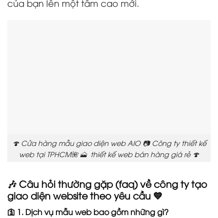
của bạn lên một tầm cao mới.
🍄 Cửa hàng mẫu giao diện web AIO 📷 Công ty thiết kế
web tại TPHCM🌺 🗻 thiết kế web bán hàng giá rẻ 🍄
🎶 Câu hỏi thường gặp (faq) về công ty tạo
giao diện website theo yêu cầu 💙
🛐 1. Dịch vụ mẫu web bao gồm những gì?