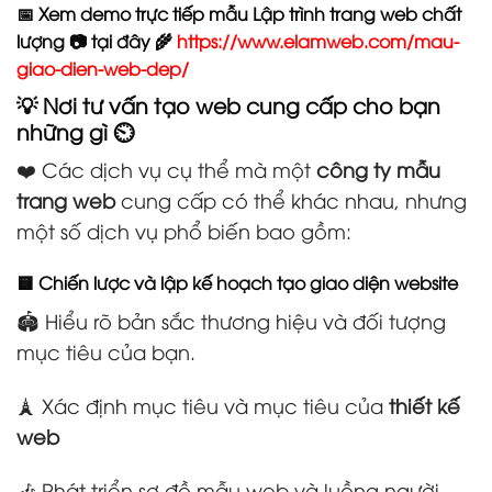
📅 Xem demo trực tiếp mẫu Lập trình trang web chất
lượng 📷 tại đây 🌾
https://www.elamweb.com/mau-
giao-dien-web-dep/
💡 Nơi tư vấn tạo web cung cấp cho bạn
những gì ⏲️
❤️ Các dịch vụ cụ thể mà một
công ty mẫu
trang web
cung cấp có thể khác nhau, nhưng
một số dịch vụ phổ biến bao gồm:
🟨 Chiến lược và lập kế hoạch tạo giao diện website
🏟️ Hiểu rõ bản sắc thương hiệu và đối tượng
mục tiêu của bạn.
🗼 Xác định mục tiêu và mục tiêu của
thiết kế
web
🎶 Phát triển sơ đồ mẫu web và luồng người