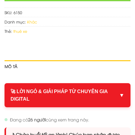
SKU:
6150
Danh mục:
Khác
Thẻ:
thuê xe
MÔ TẢ
🚀 LỜI NGỎ & GIẢI PHÁP TỪ CHUYÊN GIA
▼
DIGITAL
Đang có
26 người
cùng xem trang này.
🌙 Chào buổi tối an lành! Chúc bạn nhận được