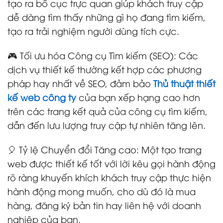
tạo ra bố cục trực quan giúp khách truy cập
dễ dàng tìm thấy những gì họ đang tìm kiếm,
tạo ra trải nghiệm người dùng tích cực.
🎮 Tối ưu hóa Công cụ Tìm kiếm (SEO): Các
dịch vụ thiết kế thường kết hợp các phương
pháp hay nhất về SEO, đảm bảo
Thủ thuật thiết
kế web công ty
của bạn xếp hạng cao hơn
trên các trang kết quả của công cụ tìm kiếm,
dẫn đến lưu lượng truy cập tự nhiên tăng lên.
🎈 Tỷ lệ Chuyển đổi Tăng cao: Một tạo trang
web được thiết kế tốt với lời kêu gọi hành động
rõ ràng khuyến khích khách truy cập thực hiện
hành động mong muốn, cho dù đó là mua
hàng, đăng ký bản tin hay liên hệ với doanh
nghiệp của bạn.