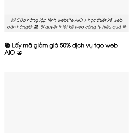
🙌 Cửa hàng lập trình website AIO ⚡ học thiết kế web
bán hàng🎲 🏛️ Bí quyết thiết kế web công ty hiệu quả 💙
📚 Lấy mã giảm giá 50% dịch vụ tạo web
AIO 🤝