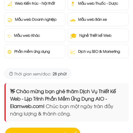
📐
💊
Web Kiến trúc - Nội thất
Mẫu web Thuốc - Dược
🤝
🚗
Mẫu web Doanh nghiệp
Mẫu web Bán xe
✨
🎓
Mẫu web Khác
Nghề Thiết kế Web
⚙️
📈
Phần mềm ứng dụng
Dịch vụ SEO & Marketing
⏱️ Thời gian xem/đọc:
28 phút
👋 Chào mừng bạn ghé thăm Dịch Vụ Thiết Kế
Web - Lập Trình Phần Mềm Ứng Dụng AIO -
Elamweb.com!
Chúc bạn một ngày tràn đầy
năng lượng & thành công.