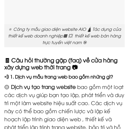
🔅 Công ty mẫu giao diện website AIO 🛕 Tác dụng của
thiết kế web doanh nghiệp🟧 💥 thiết kế web bán hàng
trực tuyến việt nam 🎯
🧾 Câu hỏi thường gặp (faq) về cửa hàng
xây dựng web thời trang 📷
💨 1. Dịch vụ mẫu trang web bao gồm những gì?
🟡
Dịch vụ tạo trang website
bao gồm một loạt
các dịch vụ giúp bạn tạo lập, phát triển và duy
trì một làm website hiệu suất cao. Các dịch vụ
này có thể bao gồm chiến lược và lập kế
hoạch lập trình giao diện web , thiết kế và
phát triển lập trình trang website, bảo trì và hỗ