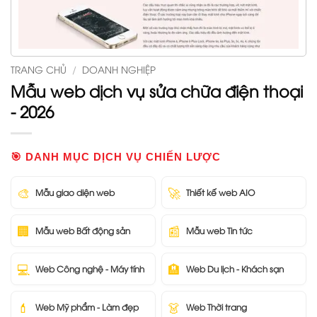
TRANG CHỦ
/
DOANH NGHIỆP
Mẫu web dịch vụ sửa chữa điện thoại
- 2026
🎯 DANH MỤC DỊCH VỤ CHIẾN LƯỢC
🎨
🚀
Mẫu giao diện web
Thiết kế web AIO
🏢
📰
Mẫu web Bất động sản
Mẫu web Tin tức
💻
🏨
Web Công nghệ - Máy tính
Web Du lịch - Khách sạn
💄
👗
Web Mỹ phẩm - Làm đẹp
Web Thời trang