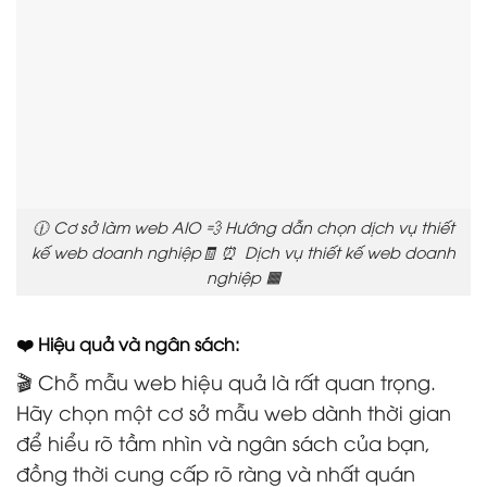
🕧 Cơ sở làm web AIO 💨 Hướng dẫn chọn dịch vụ thiết
kế web doanh nghiệp🧾 ⏰ Dịch vụ thiết kế web doanh
nghiệp 🟧
❤️ Hiệu quả và ngân sách:
🎬 Chỗ mẫu web hiệu quả là rất quan trọng.
Hãy chọn một cơ sở mẫu web dành thời gian
để hiểu rõ tầm nhìn và ngân sách của bạn,
đồng thời cung cấp rõ ràng và nhất quán