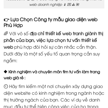
web doanh nghiệp 📱 💌 ⛪ 🌺
👉 Lựa Chọn Công ty mẫu giao diện web
Phù Hợp
🌈 Với vô số
địa chỉ thiết kế web tranh giành thị
phần của bạn, việc lựa chọn tư vấn thiết kế
web
phù hợp đòi hỏi sự cân nhắc cẩn thận.
Dưới đây là một số yếu tố quan trọng cần suy
ngẫm:
🔶 Kinh nghiệm và chuyên môn tìm tư vấn làm trang
web giá rẻ :
⏲️ Hãy tìm kiếm một nơi chuyên xây dựng giao
diện website có kinh nghiệm trong ngành hoặc
thị trường ngách của bạn. Các ví dụ về danh
mục đầu tư thể hiện công việc của họ trong