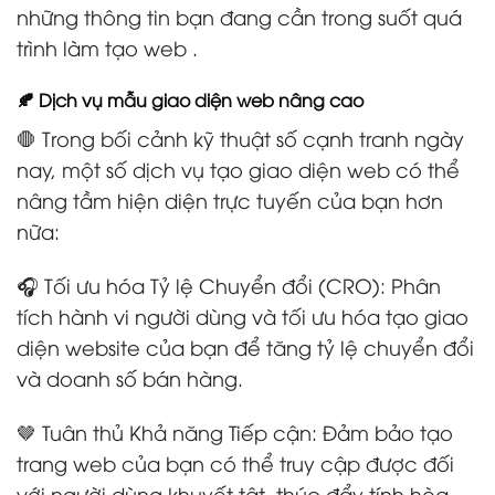
những thông tin bạn đang cần trong suốt quá
trình làm tạo web .
🍂 Dịch vụ mẫu giao diện web nâng cao
🛑 Trong bối cảnh kỹ thuật số cạnh tranh ngày
nay, một số dịch vụ tạo giao diện web có thể
nâng tầm hiện diện trực tuyến của bạn hơn
nữa:
🎧 Tối ưu hóa Tỷ lệ Chuyển đổi (CRO): Phân
tích hành vi người dùng và tối ưu hóa tạo giao
diện website của bạn để tăng tỷ lệ chuyển đổi
và doanh số bán hàng.
🤎 Tuân thủ Khả năng Tiếp cận: Đảm bảo tạo
trang web của bạn có thể truy cập được đối
với người dùng khuyết tật, thúc đẩy tính hòa