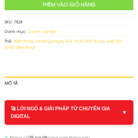
THÊM VÀO GIỎ HÀNG
SKU:
7828
Danh mục:
Doanh nghiệp
Thẻ:
điện thoại
,
landing page
,
sửa chữa điện thoại
,
web sửa
chửa điện thoại
MÔ TẢ
🚀 LỜI NGỎ & GIẢI PHÁP TỪ CHUYÊN GIA
▼
DIGITAL
Đang có
25 người
cùng xem trang này.