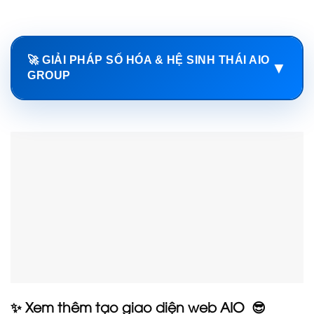
🚀 GIẢI PHÁP SỐ HÓA & HỆ SINH THÁI AIO
▼
GROUP
✨ Xem thêm tạo giao diện web AIO 😎