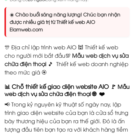
☀️ Chào buổi sáng năng lượng! Chúc bạn nhận
được nhiều giá trị từ Thiết kế web AIO
Elamweb.com
🎊 Địa chỉ lập trình web AIO 🕍 Thiết kế web
cho người mới bắt đầu💯
Mẫu web dịch vụ sửa
chữa điện thoại
🎵 Thiết kế web doanh nghiệp
theo mức giá 🏵️
📊 Chỗ thiết kế giao diện website AIO 🚩
Mẫu
🌐 ❤️
web dịch vụ sửa chữa điện thoại
📢 Trong kỷ nguyên kỹ thuật số ngày nay, lập
trình giao diện website của bạn là cửa sổ trưng
bày thương hiệu của bạn ra thế giới. Đó là ấn
tượng đầu tiên bạn tạo ra với khách hàng tiềm