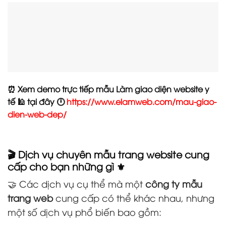
⏰ Xem demo trực tiếp mẫu Làm giao diện website y
tế 🕌 tại đây 🕛
https://www.elamweb.com/mau-giao-
dien-web-dep/
🎬 Dịch vụ chuyên mẫu trang website cung
cấp cho bạn những gì ⚜️
🤝 Các dịch vụ cụ thể mà một
công ty mẫu
trang web
cung cấp có thể khác nhau, nhưng
một số dịch vụ phổ biến bao gồm: