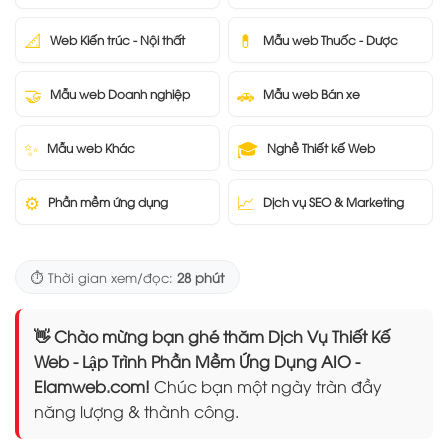
📐
💊
Web Kiến trúc - Nội thất
Mẫu web Thuốc - Dược
🤝
🚗
Mẫu web Doanh nghiệp
Mẫu web Bán xe
✨
🎓
Mẫu web Khác
Nghề Thiết kế Web
⚙️
📈
Phần mềm ứng dụng
Dịch vụ SEO & Marketing
⏱️ Thời gian xem/đọc:
28 phút
👋 Chào mừng bạn ghé thăm Dịch Vụ Thiết Kế
Web - Lập Trình Phần Mềm Ứng Dụng AIO -
Elamweb.com!
Chúc bạn một ngày tràn đầy
năng lượng & thành công.