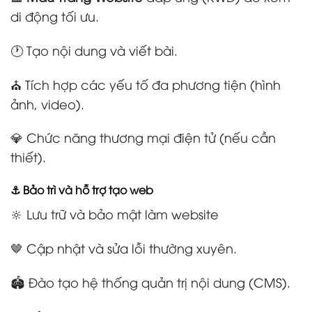
di động tối ưu.
🕐 Tạo nội dung và viết bài.
⛪ Tích hợp các yếu tố đa phương tiện (hình
ảnh, video).
💎 Chức năng thương mại điện tử (nếu cần
thiết).
⚓ Bảo trì và hỗ trợ tạo web
🔆 Lưu trữ và bảo mật làm website
🤎 Cập nhật và sửa lỗi thường xuyên.
🏟️ Đào tạo hệ thống quản trị nội dung (CMS).