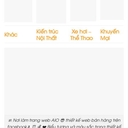
Kiến trúc
Xe hơi –
Khuyến
Khác
Nội Thất
Thể Thao
Mại
🚸 Nơi làm trang web AIO 😎 thiết kế web bán hàng trên
facebook🌷 ⏰ 💰 ❤️ Biểu tượng và màu sắc trong thiết kế