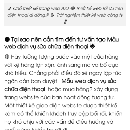
🎵 Chỗ thiết kế trang web AIO 😂 Thiết kế web tối ưu trên
điện thoại di động🎉 📝 Trải nghiệm thiết kế web công ty
💈
🟠 Tại sao nên cần tìm đến tư vấn tạo
Mẫu
🌟
web dịch vụ sửa chữa điện thoại
🔴 Hãy tưởng tượng bước vào một cửa hàng
với kệ hàng lộn xộn, ánh sáng mờ và bố cục
khó hiểu. Chẳng phải điều đó sẽ ngay lập tức
ngăn cản bạn duyệt
Mẫu web dịch vụ sửa
chữa điện thoại
hoặc mua hàng? xây dựng
trang website của bạn hoạt động tương tự.
Một thiết kế giao diện website được thiết kế
kém có thể khiến khách truy cập bối rối, khiến
họ khó chịu với các vấn đề điều hướng và
cuối cùng khiến họ rời đi.