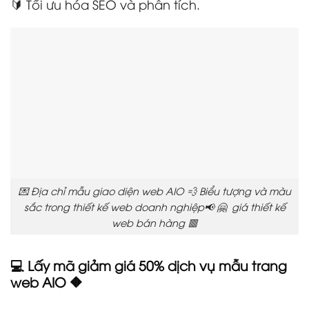
🔰 Tối ưu hóa SEO và phân tích.
💌 Địa chỉ mẫu giao diện web AIO 💨 Biểu tượng và màu
sắc trong thiết kế web doanh nghiệp📢 🤗 giá thiết kế
web bán hàng 🟥
💻 Lấy mã giảm giá 50% dịch vụ mẫu trang
web AIO 🔶