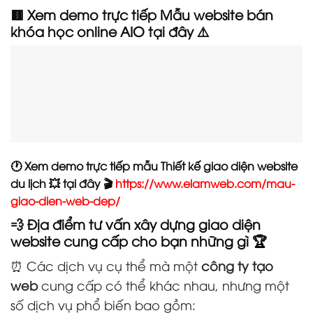
🟥 Xem demo trực tiếp Mẫu website bán
khóa học online AIO tại đây ⚠️
🕐 Xem demo trực tiếp mẫu Thiết kế giao diện website
du lịch 💥 tại đây 🎬
https://www.elamweb.com/mau-
giao-dien-web-dep/
💨 Địa điểm tư vấn xây dựng giao diện
website cung cấp cho bạn những gì 🏆
⏰ Các dịch vụ cụ thể mà một
công ty tạo
web
cung cấp có thể khác nhau, nhưng một
số dịch vụ phổ biến bao gồm: