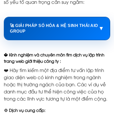
số yếu tố quan trọng cần suy ngẫm:
🚀 GIẢI PHÁP SỐ HÓA & HỆ SINH THÁI AIO
▼
GROUP
🔱 Kinh nghiệm và chuyên môn tìm dịch vụ lập trình
trang web giới thiệu công ty :
❤️ Hãy tìm kiếm một địa điểm tư vấn lập trình
giao diện web có kinh nghiệm trong ngành
hoặc thị trường ngách của bạn. Các ví dụ về
danh mục đầu tư thể hiện công việc của họ
trong các lĩnh vực tương tự là một điểm cộng.
💠 Dịch vụ cung cấp: