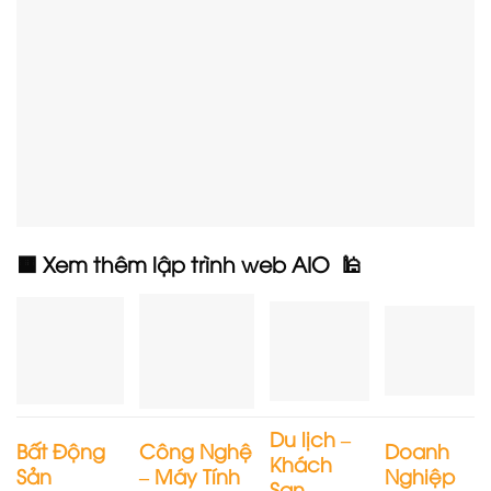
🟧 Xem thêm lập trình web AIO 🕌
Du lịch –
Bất Động
Công Nghệ
Doanh
Khách
Sản
– Máy Tính
Nghiệp
Sạn