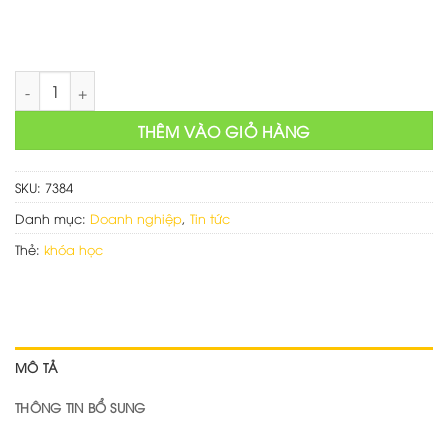
Mẫu website bán khóa học online số lượng
THÊM VÀO GIỎ HÀNG
SKU:
7384
Danh mục:
Doanh nghiệp
,
Tin tức
Thẻ:
khóa học
MÔ TẢ
THÔNG TIN BỔ SUNG