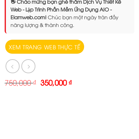
👋 Chào mừng bạn ghé thăm Dịch Vụ Thiết Kế
Web - Lập Trình Phần Mềm Ứng Dụng AIO -
Elamweb.com!
Chúc bạn một ngày tràn đầy
năng lượng & thành công.
XEM TRANG WEB THỰC TẾ
Giá
Giá
750,000
₫
350,000
₫
gốc
hiện
là:
tại
750,000 ₫.
là:
350,000 ₫.