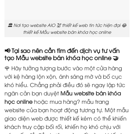
🏛️ Nơi tạo website AIO 💒 thiết kế web tin tức hiện đại 😂
thiết kế Mẫu website bán khóa học online
📢 Tại sao nên cần tìm đến dịch vụ tư vấn
tạo Mẫu website bán khóa học online 🤝
🌹 Hãy tưởng tượng bước vào một cửa hàng
với kệ hàng lộn xộn, ánh sáng mờ và bố cục
khó hiểu. Chẳng phải điều đó sẽ ngay lập tức
ngăn cản bạn duyệt
Mẫu website bán khóa
học online
hoặc mua hàng? mẫu trang
website
của bạn hoạt động tương tự. Một mẫu
giao diện web được thiết kế kém có thể khiến
khách truy cập bối rối, khiến họ khó chịu với