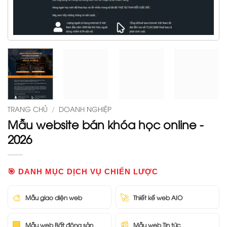
TRANG CHỦ
/
DOANH NGHIỆP
Mẫu website bán khóa học online -
2026
🎯 DANH MỤC DỊCH VỤ CHIẾN LƯỢC
🎨
🚀
Mẫu giao diện web
Thiết kế web AIO
🏢
📰
Mẫu web Bất động sản
Mẫu web Tin tức