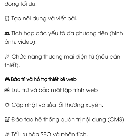
động tối ưu.
⏰ Tạo nội dung và viết bài.
👥 Tích hợp các yếu tố đa phương tiện (hình
ảnh, video).
🎉 Chức năng thương mại điện tử (nếu cần
thiết).
🎮 Bảo trì và hỗ trợ thiết kế web
📸 Lưu trữ và bảo mật lập trình web
🌻 Cập nhật và sửa lỗi thường xuyên.
💒 Đào tạo hệ thống quản trị nội dung (CMS).
🎉 Tối ưu hóa SEO và phân tích.