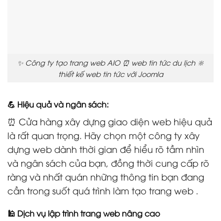
✨ Công ty tạo trang web AIO ⏰ web tin tức du lịch 🔆
thiết kế web tin tức với Joomla
💪 Hiệu quả và ngân sách:
⏰ Cửa hàng xây dựng giao diện web hiệu quả
là rất quan trọng. Hãy chọn một công ty xây
dựng web dành thời gian để hiểu rõ tầm nhìn
và ngân sách của bạn, đồng thời cung cấp rõ
ràng và nhất quán những thông tin bạn đang
cần trong suốt quá trình làm tạo trang web .
🕌 Dịch vụ lập trình trang web nâng cao