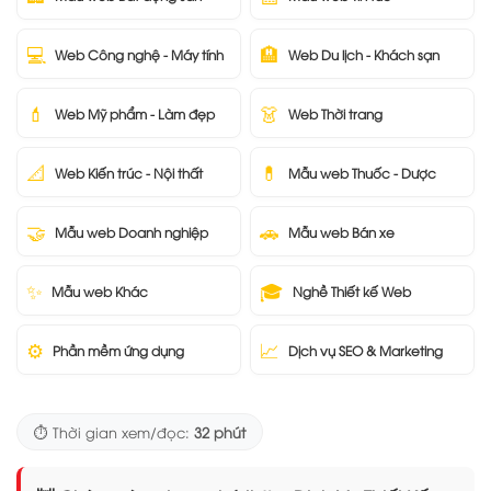
💻
🏨
Web Công nghệ - Máy tính
Web Du lịch - Khách sạn
💄
👗
Web Mỹ phẩm - Làm đẹp
Web Thời trang
📐
💊
Web Kiến trúc - Nội thất
Mẫu web Thuốc - Dược
🤝
🚗
Mẫu web Doanh nghiệp
Mẫu web Bán xe
✨
🎓
Mẫu web Khác
Nghề Thiết kế Web
⚙️
📈
Phần mềm ứng dụng
Dịch vụ SEO & Marketing
⏱️ Thời gian xem/đọc:
32 phút