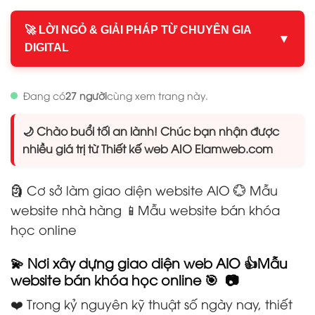
🚀 LỜI NGỎ & GIẢI PHÁP TỪ CHUYÊN GIA
▼
DIGITAL
Đang có
27 người
cùng xem trang này.
🌙 Chào buổi tối an lành! Chúc bạn nhận được
nhiều giá trị từ Thiết kế web AIO Elamweb.com
🗿 Cơ sở làm giao diện website AIO 💮 Mẫu
website nhà hàng 📱Mẫu website bán khóa
học online
💫 Nơi xây dựng giao diện web AIO 👍Mẫu
website bán khóa học online 🎯 📷
❤️ Trong kỷ nguyên kỹ thuật số ngày nay, thiết