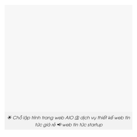
🌟 Chỗ lập trình trang web AIO 🛐 dịch vụ thiết kế web tin
tức giá rẻ 📢 web tin tức startup