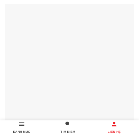
DANH MỤC
TÌM KIẾM
LIÊN HỆ
🚩 Cơ sở lập trình trang website AIO 📚 thiết kế web tin