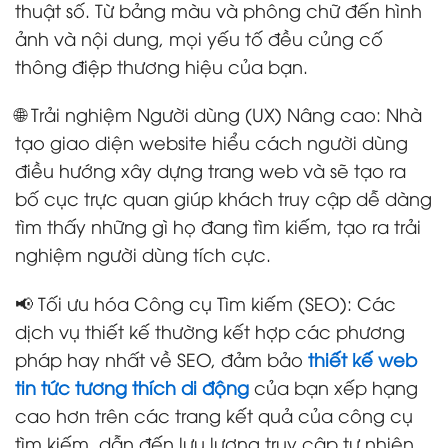
thuật số. Từ bảng màu và phông chữ đến hình
ảnh và nội dung, mọi yếu tố đều củng cố
thông điệp thương hiệu của bạn.
🌐 Trải nghiệm Người dùng (UX) Nâng cao: Nhà
tạo giao diện website hiểu cách người dùng
điều hướng xây dựng trang web và sẽ tạo ra
bố cục trực quan giúp khách truy cập dễ dàng
tìm thấy những gì họ đang tìm kiếm, tạo ra trải
nghiệm người dùng tích cực.
📢 Tối ưu hóa Công cụ Tìm kiếm (SEO): Các
dịch vụ thiết kế thường kết hợp các phương
pháp hay nhất về SEO, đảm bảo
thiết kế web
tin tức tương thích di động
của bạn xếp hạng
cao hơn trên các trang kết quả của công cụ
tìm kiếm, dẫn đến lưu lượng truy cập tự nhiên