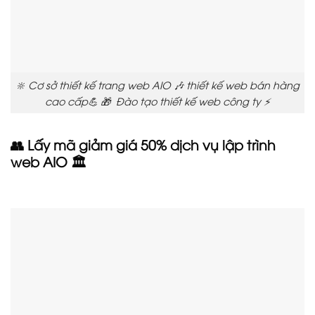
🔆 Cơ sở thiết kế trang web AIO 🎶 thiết kế web bán hàng
cao cấp💪 🎁 Đào tạo thiết kế web công ty ⚡
👥 Lấy mã giảm giá 50% dịch vụ lập trình
web AIO 🏛️