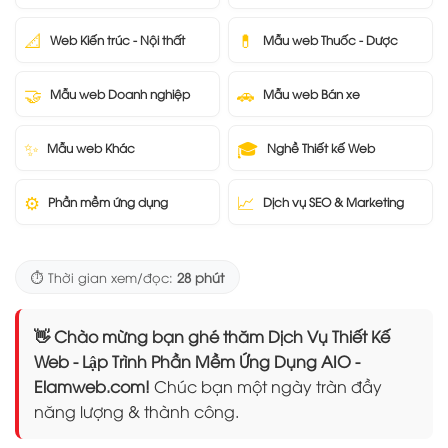
📐
💊
Web Kiến trúc - Nội thất
Mẫu web Thuốc - Dược
🤝
🚗
Mẫu web Doanh nghiệp
Mẫu web Bán xe
✨
🎓
Mẫu web Khác
Nghề Thiết kế Web
⚙️
📈
Phần mềm ứng dụng
Dịch vụ SEO & Marketing
⏱️ Thời gian xem/đọc:
28 phút
👋 Chào mừng bạn ghé thăm Dịch Vụ Thiết Kế
Web - Lập Trình Phần Mềm Ứng Dụng AIO -
Elamweb.com!
Chúc bạn một ngày tràn đầy
năng lượng & thành công.