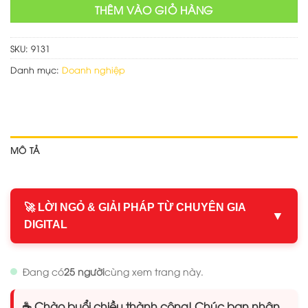
THÊM VÀO GIỎ HÀNG
SKU:
9131
Danh mục:
Doanh nghiệp
MÔ TẢ
🚀 LỜI NGỎ & GIẢI PHÁP TỪ CHUYÊN GIA
▼
DIGITAL
Đang có
25 người
cùng xem trang này.
☕ Chào buổi chiều thành công! Chúc bạn nhận