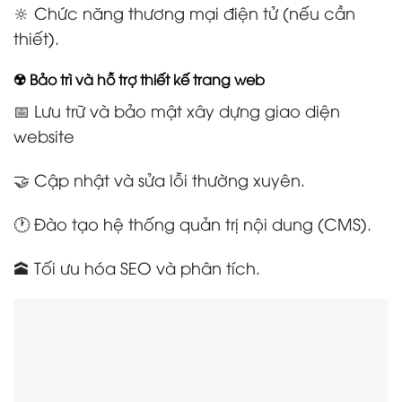
🔆 Chức năng thương mại điện tử (nếu cần
thiết).
☢️ Bảo trì và hỗ trợ thiết kế trang web
📅 Lưu trữ và bảo mật xây dựng giao diện
website
🤝 Cập nhật và sửa lỗi thường xuyên.
🕐 Đào tạo hệ thống quản trị nội dung (CMS).
🕋 Tối ưu hóa SEO và phân tích.