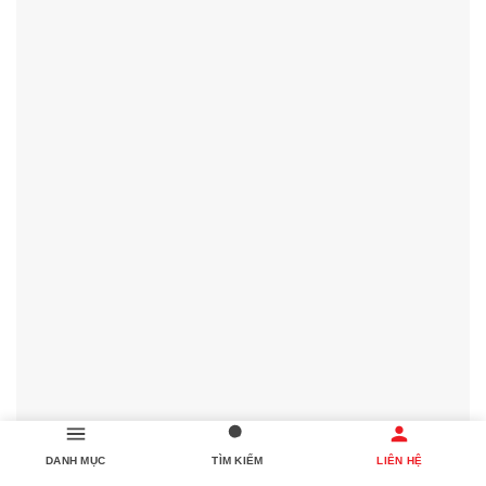
🌐 Công ty mẫu giao diện web AIO 📣 Thủ thuật thiết kế
DANH MỤC
TÌM KIẾM
LIÊN HỆ
web công ty🤩 🌸 Gia công thiết kế web công ty ⚠️ 🌍