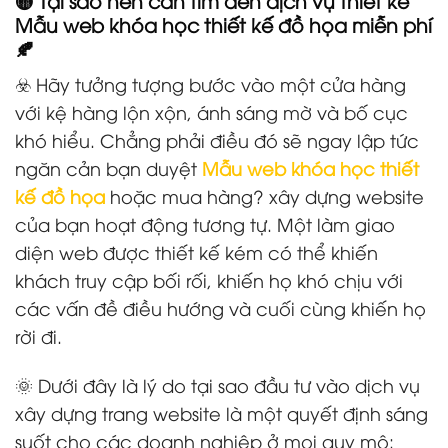
🟡 Tại sao nên cần tìm đến dịch vụ thiết kế
Mẫu web khóa học thiết kế đồ họa miễn phí
🍂
☣️ Hãy tưởng tượng bước vào một cửa hàng
với kệ hàng lộn xộn, ánh sáng mờ và bố cục
khó hiểu. Chẳng phải điều đó sẽ ngay lập tức
ngăn cản bạn duyệt
Mẫu web khóa học thiết
kế đồ họa
hoặc mua hàng? xây dựng website
của bạn hoạt động tương tự. Một làm giao
diện web được thiết kế kém có thể khiến
khách truy cập bối rối, khiến họ khó chịu với
các vấn đề điều hướng và cuối cùng khiến họ
rời đi.
🌞 Dưới đây là lý do tại sao đầu tư vào dịch vụ
xây dựng trang website là một quyết định sáng
suốt cho các doanh nghiệp ở mọi quy mô: