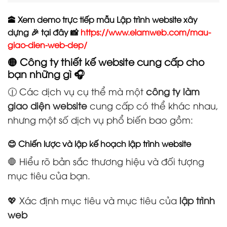
🕋 Xem demo trực tiếp mẫu Lập trình website xây
dựng 🎉 tại đây 📸
https://www.elamweb.com/mau-
giao-dien-web-dep/
🟡 Công ty thiết kế website cung cấp cho
bạn những gì 🎧
🕧 Các dịch vụ cụ thể mà một
công ty làm
giao diện website
cung cấp có thể khác nhau,
nhưng một số dịch vụ phổ biến bao gồm:
😊 Chiến lược và lập kế hoạch lập trình website
🛑 Hiểu rõ bản sắc thương hiệu và đối tượng
mục tiêu của bạn.
💖 Xác định mục tiêu và mục tiêu của
lập trình
web