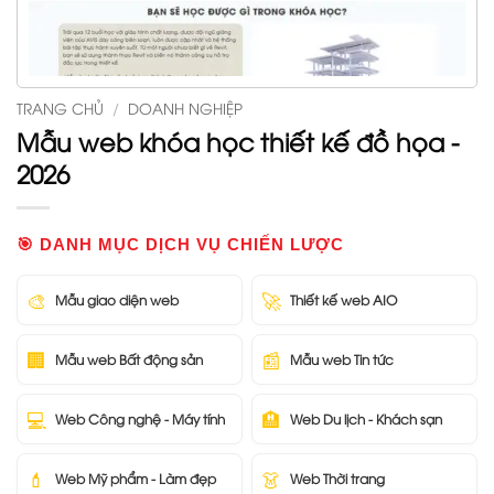
TRANG CHỦ
/
DOANH NGHIỆP
Mẫu web khóa học thiết kế đồ họa -
2026
🎯 DANH MỤC DỊCH VỤ CHIẾN LƯỢC
🎨
🚀
Mẫu giao diện web
Thiết kế web AIO
🏢
📰
Mẫu web Bất động sản
Mẫu web Tin tức
💻
🏨
Web Công nghệ - Máy tính
Web Du lịch - Khách sạn
💄
👗
Web Mỹ phẩm - Làm đẹp
Web Thời trang