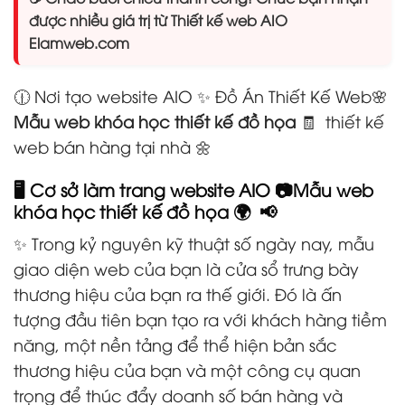
được nhiều giá trị từ Thiết kế web AIO
Elamweb.com
🕧 Nơi tạo website AIO ✨ Đồ Án Thiết Kế Web🌸
Mẫu web khóa học thiết kế đồ họa
🧾 thiết kế
web bán hàng tại nhà 🌼
🖥️ Cơ sở làm trang website AIO 📷
Mẫu web
khóa học thiết kế đồ họa
🌍 📢
✨ Trong kỷ nguyên kỹ thuật số ngày nay, mẫu
giao diện web của bạn là cửa sổ trưng bày
thương hiệu của bạn ra thế giới. Đó là ấn
tượng đầu tiên bạn tạo ra với khách hàng tiềm
năng, một nền tảng để thể hiện bản sắc
thương hiệu của bạn và một công cụ quan
trọng để thúc đẩy doanh số bán hàng và