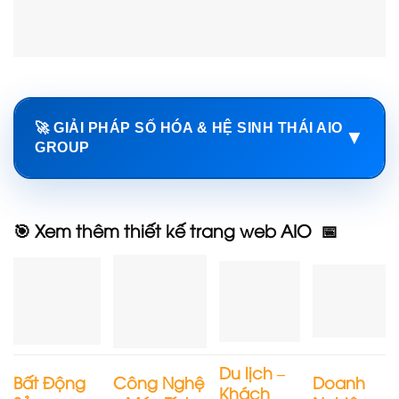
🚀 GIẢI PHÁP SỐ HÓA & HỆ SINH THÁI AIO
▼
GROUP
🎯 Xem thêm thiết kế trang web AIO 📅
Du lịch –
Bất Động
Công Nghệ
Doanh
Khách