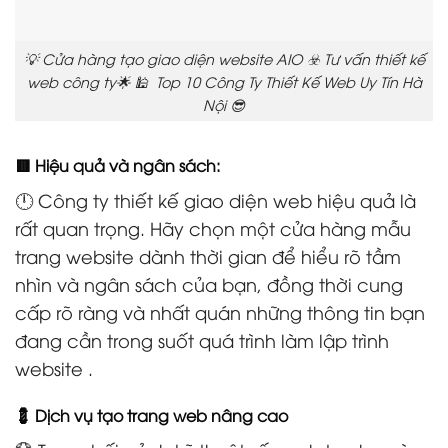
💡 Cửa hàng tạo giao diện website AIO ☣️ Tư vấn thiết kế
web công ty🌟 🕌 Top 10 Công Ty Thiết Kế Web Uy Tín Hà
Nội 😎
🟥 Hiệu quả và ngân sách:
🕛 Công ty thiết kế giao diện web hiệu quả là
rất quan trọng. Hãy chọn một cửa hàng mẫu
trang website dành thời gian để hiểu rõ tầm
nhìn và ngân sách của bạn, đồng thời cung
cấp rõ ràng và nhất quán những thông tin bạn
đang cần trong suốt quá trình làm lập trình
website .
💈 Dịch vụ tạo trang web nâng cao