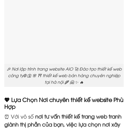
🎉 Nơi lập trình trang website AIO 🚀 Đào tạo thiết kế web
công ty🌐 🛐 🌸 ⛩️ thiết kế web bán hàng chuyên nghiệp
tại hà nội 🌾 🤗 ✨ 🔥
💖 Lựa Chọn Nơi chuyên thiết kế website Phù
Hợp
⏰ Với vô số
nơi tư vấn thiết kế trang web tranh
giành thị phần của bạn, việc lựa chọn nơi xây