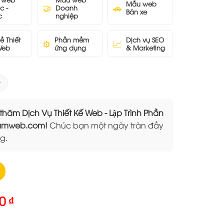
Mẫu web
🤝
🚗
c -
Doanh
Bán xe
c
nghiệp
ề Thiết
Phần mềm
Dịch vụ SEO
⚙️
📈
Web
ứng dụng
& Marketing
 Dịch Vụ Thiết Kế Web - Lập Trình Phần
Elamweb.com!
Chúc bạn một ngày tràn đầy
g.
Giá
00
₫
hiện