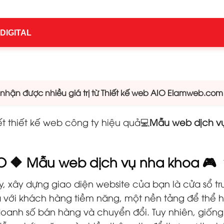
 DIGITAL
hận được nhiều giá trị từ Thiết kế web AIO Elamweb.com
ết thiết kế web công ty hiệu quả💻
Mẫu web dịch v
IO 🔶 Mẫu web dịch vụ nha khoa 🎮
y, xây dựng giao diện website của bạn là cửa sổ t
 ra với khách hàng tiềm năng, một nền tảng để thể
oanh số bán hàng và chuyển đổi. Tuy nhiên, giống