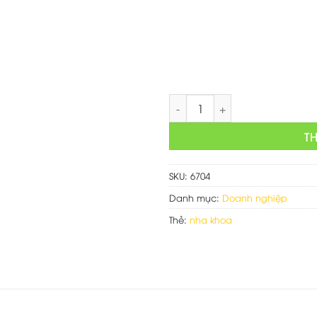
là:
1,500,
Mẫu web dịch vụ nha khoa s
T
SKU:
6704
Danh mục:
Doanh nghiệp
Thẻ:
nha khoa