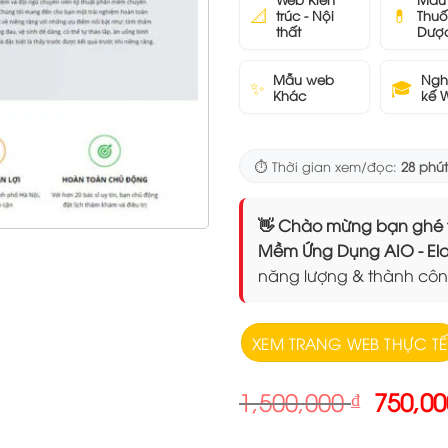
📐
💊
trúc - Nội
Thuố
thất
Dượ
Mẫu web
Ngh
✨
🎓
Khác
kế 
⏱️ Thời gian xem/đọc:
28 phút
👋 Chào mừng bạn ghé thăm
Mềm Ứng Dụng AIO - 
năng lượng & thành côn
XEM TRANG WEB THỰC TẾ
Giá
1,500,000
₫
750,0
gốc