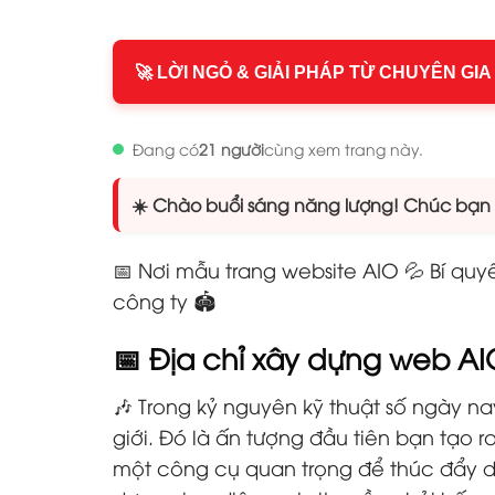
🚀 LỜI NGỎ & GIẢI PHÁP TỪ CHUYÊN GIA
Đang có
21 người
cùng xem trang này.
☀️ Chào buổi sáng năng lượng! Chúc bạn n
📅 Nơi mẫu trang website AIO 💦 Bí quy
công ty 🏟️
📅 Địa chỉ xây dựng web A
🎶 Trong kỷ nguyên kỹ thuật số ngày na
giới. Đó là ấn tượng đầu tiên bạn tạo
một công cụ quan trọng để thúc đẩy d