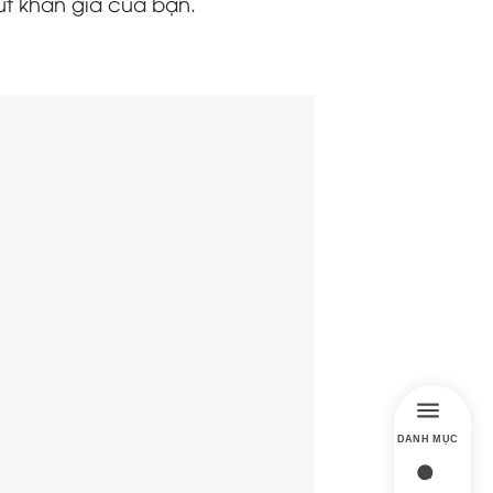
út khán giả của bạn.
DANH MỤC