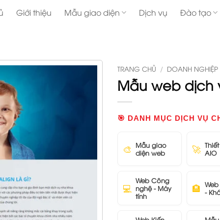
ủ
Giới thiệu
Mẫu giao diện
Dịch vụ
Đào tạo
TRANG CHỦ
/
DOANH NGHIỆP
Mẫu web dịch v
🎯 DANH MỤC DỊCH VỤ C
Mẫu giao
Thiế
🎨
🚀
diện web
AIO
Web Công
Web 
💻
🏨
nghệ - Máy
- Kh
tính
Web Kiến
Mẫu