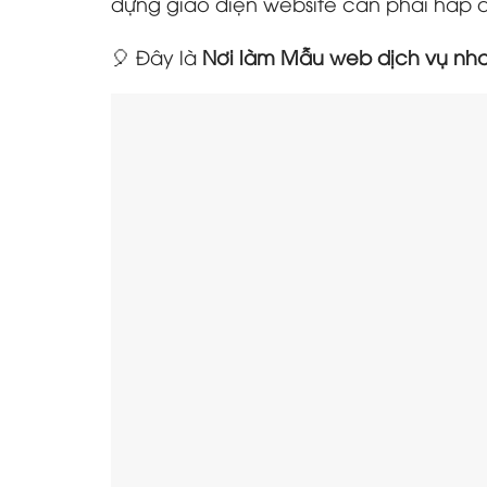
dựng giao diện website cần phải hấp d
🎈 Đây là
Nơi làm Mẫu web dịch vụ nh