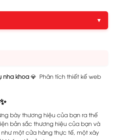
▼
ụ nha khoa
💎 Phân tích thiết kế web
 ✨
rưng bày thương hiệu của bạn ra thế
 hiện bản sắc thương hiệu của bạn và
 như một cửa hàng thực tế, một xây