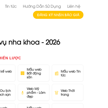
Tin tức
Hướng Dẫn Sử Dụng
Liên hệ
ĐĂNG KÝ NHẬN BÁO GIÁ
ụ nha khoa - 2026
HIẾN LƯỢC
Mẫu web
t kế web
Mẫu web Tin
🏢
📰
Bất động
tức
sản
Web Mỹ
Du lịch
Web Thời
💄
👗
phẩm - Làm
ách sạn
trang
đẹp
 web
Mẫu web