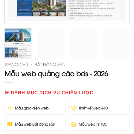
TRANG CHỦ
/
BẤT ĐỘNG SẢN
Mẫu web quảng cáo bds - 2026
🎯 DANH MỤC DỊCH VỤ CHIẾN LƯỢC
🎨
🚀
Mẫu giao diện web
Thiết kế web AIO
🏢
📰
Mẫu web Bất động sản
Mẫu web Tin tức