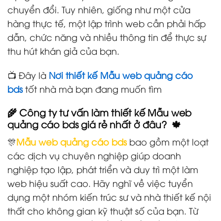
chuyển đổi. Tuy nhiên, giống như một cửa
hàng thực tế, một lập trình web cần phải hấp
dẫn, chức năng và nhiều thông tin để thực sự
thu hút khán giả của bạn.
📺 Đây là
Nơi thiết kế Mẫu web quảng cáo
bds
tốt nhà mà bạn đang muốn tìm
🌾 Công ty tư vấn làm thiết kế Mẫu web
quảng cáo bds giá rẻ nhất ở đâu? 🍁
🎊
Mẫu web quảng cáo bds
bao gồm một loạt
các dịch vụ chuyên nghiệp giúp doanh
nghiệp tạo lập, phát triển và duy trì một làm
web hiệu suất cao. Hãy nghĩ về việc tuyển
dụng một nhóm kiến trúc sư và nhà thiết kế nội
thất cho không gian kỹ thuật số của bạn. Từ