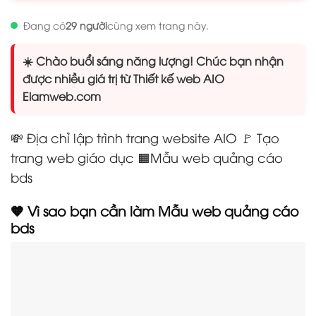
Đang có
29 người
cùng xem trang này.
☀️ Chào buổi sáng năng lượng! Chúc bạn nhận
được nhiều giá trị từ Thiết kế web AIO
Elamweb.com
💸 Địa chỉ lập trình trang website AIO 🚩 Tạo
trang web giáo dục 🟧Mẫu web quảng cáo
bds
🧡 Vì sao bạn cần làm Mẫu web quảng cáo
bds