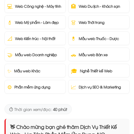
💻
🏨
Web Công nghệ - Máy tính
Web Du lịch - Khách sạn
💄
👗
Web Mỹ phẩm - Làm đẹp
Web Thời trang
📐
💊
Web Kiến trúc - Nội thất
Mẫu web Thuốc - Dược
🤝
🚗
Mẫu web Doanh nghiệp
Mẫu web Bán xe
✨
🎓
Mẫu web Khác
Nghề Thiết kế Web
⚙️
📈
Phần mềm ứng dụng
Dịch vụ SEO & Marketing
⏱️ Thời gian xem/đọc:
40 phút
👋 Chào mừng bạn ghé thăm Dịch Vụ Thiết Kế