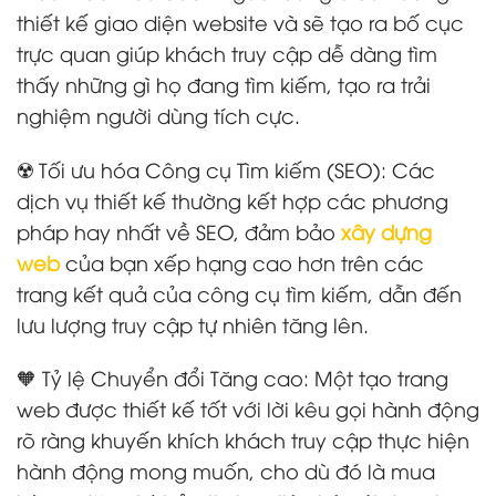
thiết kế giao diện website và sẽ tạo ra bố cục
trực quan giúp khách truy cập dễ dàng tìm
thấy những gì họ đang tìm kiếm, tạo ra trải
nghiệm người dùng tích cực.
☢️ Tối ưu hóa Công cụ Tìm kiếm (SEO): Các
dịch vụ thiết kế thường kết hợp các phương
pháp hay nhất về SEO, đảm bảo
xây dựng
web
của bạn xếp hạng cao hơn trên các
trang kết quả của công cụ tìm kiếm, dẫn đến
lưu lượng truy cập tự nhiên tăng lên.
🧡 Tỷ lệ Chuyển đổi Tăng cao: Một tạo trang
web được thiết kế tốt với lời kêu gọi hành động
rõ ràng khuyến khích khách truy cập thực hiện
hành động mong muốn, cho dù đó là mua