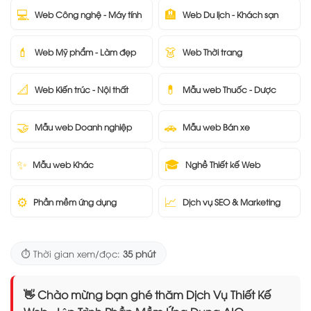
💻
🏨
Web Công nghệ - Máy tính
Web Du lịch - Khách sạn
💄
👗
Web Mỹ phẩm - Làm đẹp
Web Thời trang
📐
💊
Web Kiến trúc - Nội thất
Mẫu web Thuốc - Dược
🤝
🚗
Mẫu web Doanh nghiệp
Mẫu web Bán xe
✨
🎓
Mẫu web Khác
Nghề Thiết kế Web
⚙️
📈
Phần mềm ứng dụng
Dịch vụ SEO & Marketing
⏱️ Thời gian xem/đọc:
35 phút
👋 Chào mừng bạn ghé thăm Dịch Vụ Thiết Kế