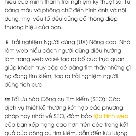
hiệu của mình thành trải nghiệm kỹ thuật số. Từ
bảng màu và phông chữ đến hình ảnh và nội
dung, mọi yếu tố đều củng cố thông điệp
thương hiệu của bạn.
📱 Trải nghiệm Người dùng (UX) Nâng cao: Nhà
làm web hiểu cách người dùng điều hướng
làm trang web và sẽ tạo ra bố cục trực quan
giúp khách truy cập dễ dàng tìm thấy những gì
họ đang tìm kiếm, tạo ra trải nghiệm người
dùng tích cực.
💤 Tối ưu hóa Công cụ Tìm kiếm (SEO): Các
dịch vụ thiết kế thường kết hợp các phương
pháp hay nhất về SEO, đảm bảo
lập trình web
của bạn xếp hạng cao hơn trên các trang kết
quả của công cụ tìm kiếm, dẫn đến lưu lượng