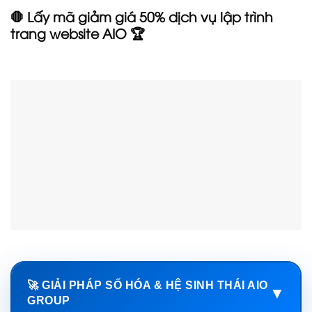
🛑 Lấy mã giảm giá 50% dịch vụ lập trình
trang website AIO 🏆
🚀 GIẢI PHÁP SỐ HÓA & HỆ SINH THÁI AIO
▼
GROUP