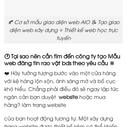
🍂 Cơ sở mẫu giao diện web AIO 📝 Tạo giao
diện web xây dựng ⭐ Thiết kế web học trực
tuyến
🕐 Tại sao nên cần tìm đến công ty tạo Mẫu
web đăng tin rao vặt bds theo yêu cầu 🔆
❤️ Hãy tưởng tượng bước vào một cửa hàng
với kệ hàng lộn xộn, ánh sáng mờ và bố cục
khó hiểu. Chẳng phải điều đó sẽ ngay lập tức
ngăn cản bạn duyệt
website
hoặc mua
hàng? làm trang website
của bạn hoạt động tương tự. Một xây dựng
trang website được thiết kế kém có thể khiến