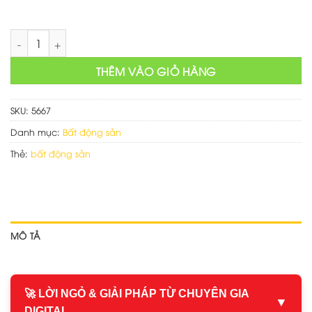
Mẫu web đăng tin rao vặt bds số lượng
THÊM VÀO GIỎ HÀNG
SKU:
5667
Danh mục:
Bất động sản
Thẻ:
bất động sản
MÔ TẢ
🚀 LỜI NGỎ & GIẢI PHÁP TỪ CHUYÊN GIA
▼
DIGITAL