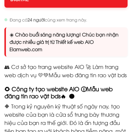
Đang có
24 người
cùng xem trang này.
☀️ Chào buổi sáng năng lượng! Chúc bạn nhận
được nhiều giá trị từ Thiết kế web AIO
Elamweb.com
👥 Cơ sở tạo trang website AIO 🚀 Làm trang
web dịch vụ 💛💚Mẫu web đăng tin rao vặt bds
🌻 Công ty tạo website AIO 🕧Mẫu web
đăng tin rao vặt bds🔥 🟠
🔶 Trong kỷ nguyên kỹ thuật số ngày nay, tạo
website của bạn là cửa sổ trưng bày thương
hiệu của bạn ra thế giới. Đó là ấn tượng đầu
tiên bạn tạo ra với khách hàng tiềm năng, một