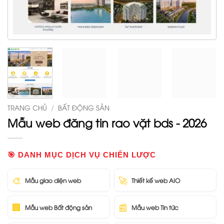
TRANG CHỦ
/
BẤT ĐỘNG SẢN
Mẫu web đăng tin rao vặt bds - 2026
🎯 DANH MỤC DỊCH VỤ CHIẾN LƯỢC
🎨
🚀
Mẫu giao diện web
Thiết kế web AIO
🏢
📰
Mẫu web Bất động sản
Mẫu web Tin tức