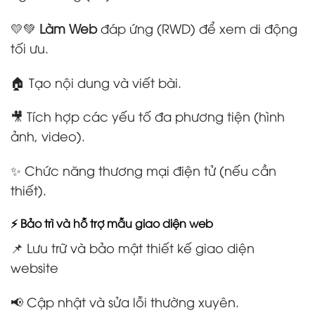
💛💚
Làm Web
đáp ứng (RWD) để xem di động
tối ưu.
🏠 Tạo nội dung và viết bài.
🎥 Tích hợp các yếu tố đa phương tiện (hình
ảnh, video).
✨ Chức năng thương mại điện tử (nếu cần
thiết).
⚡ Bảo trì và hỗ trợ mẫu giao diện web
📌 Lưu trữ và bảo mật thiết kế giao diện
website
📢 Cập nhật và sửa lỗi thường xuyên.