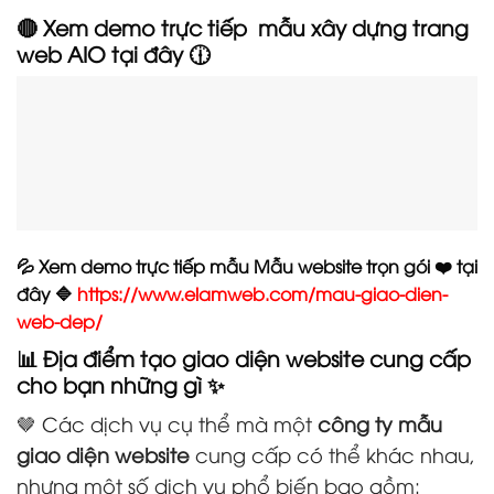
🔴 Xem demo trực tiếp mẫu xây dựng trang
web AIO tại đây 🕧
💦 Xem demo trực tiếp mẫu Mẫu website trọn gói ❤️ tại
đây 🔷
https://www.elamweb.com/mau-giao-dien-
web-dep/
📊 Địa điểm tạo giao diện website cung cấp
cho bạn những gì ✨
🤎 Các dịch vụ cụ thể mà một
công ty mẫu
giao diện website
cung cấp có thể khác nhau,
nhưng một số dịch vụ phổ biến bao gồm: