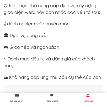
🤝 Khi chọn nhà cung cấp dịch vụ xây dựng
giao diện web, hãy cân nhắc các yếu tố sau:
👍 Kinh nghiệm và chuyên môn
🏛️ Dịch vụ cung cấp
🎮 Giao tiếp và ngân sách
⚡ Danh mục đầu tư và đánh giá của khách
hàng
🗻 Khả năng đáp ứng nhu cầu cụ thể của bạn
DANH MỤC
TÌM KIẾM
LIÊN HỆ