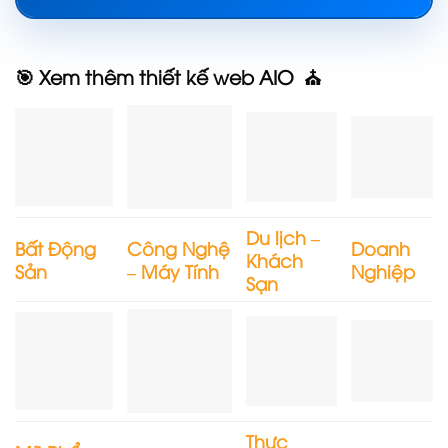
🎯 Xem thêm thiết kế web AIO ⛪
Du lịch –
Bất Động
Công Nghệ
Doanh
Khách
Sản
– Máy Tính
Nghiệp
Sạn
Thực