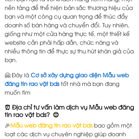
nền tảng để thể hiện bản sắc thương hiệu của
bạn và một công cụ quan trọng để thúc đẩy
doanh số bán hàng và chuyển đổi. Tuy nhiên,
giống như một cửa hàng thực tế, một thiết kế
website cần phải hấp dẫn, chức năng và
nhiều thông tin để thực sự thu hút khán giả của
bạn.
🤗 Đây là
Cơ sở xây dựng giao diện Mẫu web
đăng tin rao vặt bds
tốt nhà mà bạn đang
muốn tìm
⏰ Địa chỉ tư vấn làm dịch vụ Mẫu web đăng
tin rao vặt bds? 😊
🎉
Mẫu web đăng tin rao vặt bds
bao gồm một
loạt các dịch vụ chuyên nghiệp giúp doanh