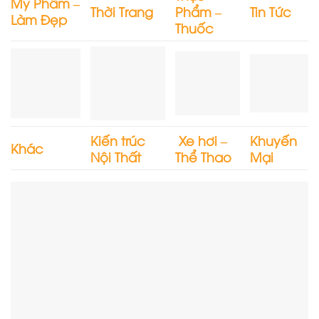
Mỹ Phẩm –
Thời Trang
Phẩm –
Tin Tức
Làm Đẹp
Thuốc
Kiến trúc
Xe hơi –
Khuyến
Khác
Nội Thất
Thể Thao
Mại