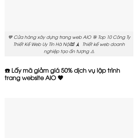
💙 Cửa hàng xây dựng trang web AIO 🎯 Top 10 Công Ty
Thiết Kế Web Uy Tín Hà Nội🕍 🗼 Thiết kế web doanh
nghiệp tạo ấn tượng ⚠️
☎️ Lấy mã giảm giá 50% dịch vụ lập trình
trang website AIO 🧡