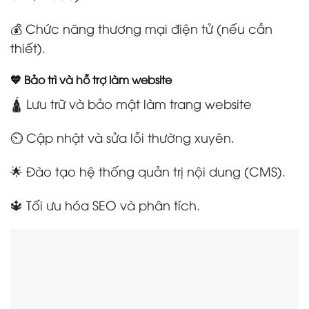
💰 Chức năng thương mại điện tử (nếu cần
thiết).
💙 Bảo trì và hỗ trợ làm website
🛕 Lưu trữ và bảo mật làm trang website
⏲️ Cập nhật và sửa lỗi thường xuyên.
🌟 Đào tạo hệ thống quản trị nội dung (CMS).
🔱 Tối ưu hóa SEO và phân tích.