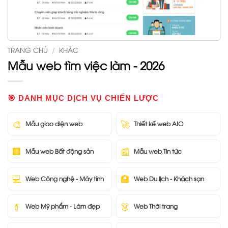
TRANG CHỦ
/
KHÁC
Mẫu web tìm việc làm - 2026
🎯 DANH MỤC DỊCH VỤ CHIẾN LƯỢC
🎨
🚀
Mẫu giao diện web
Thiết kế web AIO
🏢
📰
Mẫu web Bất động sản
Mẫu web Tin tức
💻
🏨
Web Công nghệ - Máy tính
Web Du lịch - Khách sạn
💄
👗
Web Mỹ phẩm - Làm đẹp
Web Thời trang