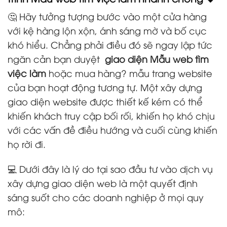
🤔 Hãy tưởng tượng bước vào một cửa hàng
với kệ hàng lộn xộn, ánh sáng mờ và bố cục
khó hiểu. Chẳng phải điều đó sẽ ngay lập tức
ngăn cản bạn duyệt
giao diện Mẫu web tìm
việc làm
hoặc mua hàng? mẫu trang website
của bạn hoạt động tương tự. Một xây dựng
giao diện website được thiết kế kém có thể
khiến khách truy cập bối rối, khiến họ khó chịu
với các vấn đề điều hướng và cuối cùng khiến
họ rời đi.
💻 Dưới đây là lý do tại sao đầu tư vào dịch vụ
xây dựng giao diện web là một quyết định
sáng suốt cho các doanh nghiệp ở mọi quy
mô: