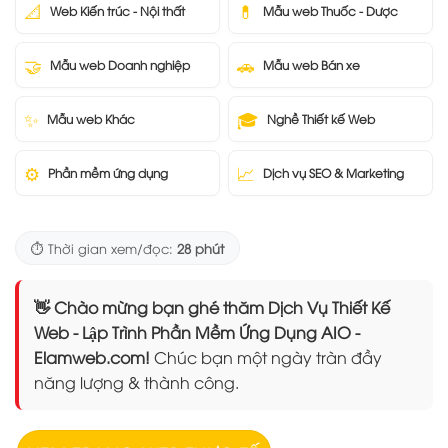
📐
💊
Web Kiến trúc - Nội thất
Mẫu web Thuốc - Dược
🤝
🚗
Mẫu web Doanh nghiệp
Mẫu web Bán xe
✨
🎓
Mẫu web Khác
Nghề Thiết kế Web
⚙️
📈
Phần mềm ứng dụng
Dịch vụ SEO & Marketing
⏱️ Thời gian xem/đọc:
28 phút
👋 Chào mừng bạn ghé thăm Dịch Vụ Thiết Kế
Web - Lập Trình Phần Mềm Ứng Dụng AIO -
Elamweb.com!
Chúc bạn một ngày tràn đầy
năng lượng & thành công.