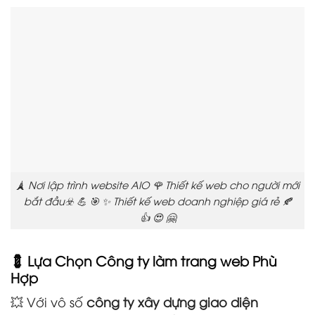
🗼 Nơi lập trình website AIO 🌹 Thiết kế web cho người mới
bắt đầu☣️ 💪 🎯 ✨ Thiết kế web doanh nghiệp giá rẻ 🍂
👍 😍 🤗
💈 Lựa Chọn Công ty làm trang web Phù
Hợp
💥 Với vô số
công ty xây dựng giao diện