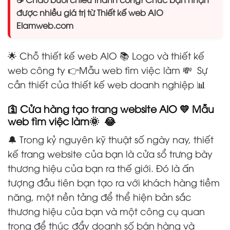
được nhiều giá trị từ Thiết kế web AIO
Elamweb.com
🌟 Chỗ thiết kế web AIO 📚 Logo và thiết kế
web công ty 👉Mẫu web tìm việc làm 💸 Sự
cần thiết của thiết kế web doanh nghiệp 📊
🛐 Cửa hàng tạo trang website AIO 💛 Mẫu
web tìm việc làm🌞 😂
🔔 Trong kỷ nguyên kỹ thuật số ngày nay, thiết
kế trang website của bạn là cửa sổ trưng bày
thương hiệu của bạn ra thế giới. Đó là ấn
tượng đầu tiên bạn tạo ra với khách hàng tiềm
năng, một nền tảng để thể hiện bản sắc
thương hiệu của bạn và một công cụ quan
trọng để thúc đẩy doanh số bán hàng và