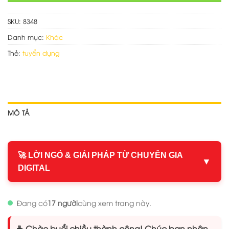
SKU:
8348
Danh mục:
Khác
Thẻ:
tuyển dụng
MÔ TẢ
🚀 LỜI NGỎ & GIẢI PHÁP TỪ CHUYÊN GIA
▼
DIGITAL
Đang có
17 người
cùng xem trang này.
☕ Chào buổi chiều thành công! Chúc bạn nhận