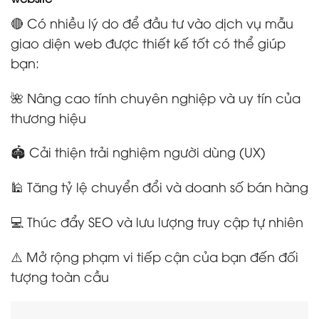
🔴 Có nhiều lý do để đầu tư vào dịch vụ mẫu
giao diện web được thiết kế tốt có thể giúp
bạn:
🌺 Nâng cao tính chuyên nghiệp và uy tín của
thương hiệu
🏟️ Cải thiện trải nghiệm người dùng (UX)
🕌 Tăng tỷ lệ chuyển đổi và doanh số bán hàng
💻 Thúc đẩy SEO và lưu lượng truy cập tự nhiên
⚠️ Mở rộng phạm vi tiếp cận của bạn đến đối
tượng toàn cầu