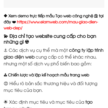
🔶 Xem demo trực tiếp mẫu Tạo web công nghệ 🛐 tại
đây ❤️
https://www.elamweb.com/mau-giao-dien-
web-dep/
💫 Địa chỉ tạo website cung cấp cho bạn
những gì ☢️
⚓ Các dịch vụ cụ thể mà một
công ty lập trình
giao diện web
cung cấp có thể khác nhau,
nhưng một số dịch vụ phổ biến bao gồm:
⛪ Chiến lược và lập kế hoạch mẫu trang web
😍 Hiểu rõ bản sắc thương hiệu và đối tượng
mục tiêu của bạn.
🌟 Xác định mục tiêu và mục tiêu của
tạo