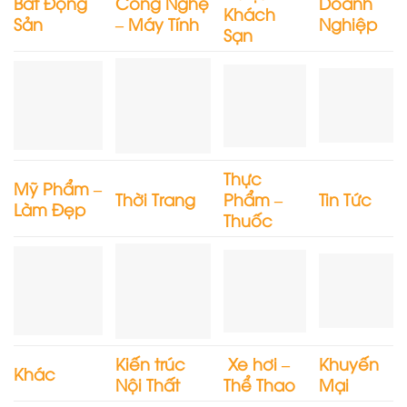
Bất Động
Công Nghệ
Doanh
Khách
Sản
– Máy Tính
Nghiệp
Sạn
Thực
Mỹ Phẩm –
Thời Trang
Phẩm –
Tin Tức
Làm Đẹp
Thuốc
Kiến trúc
Xe hơi –
Khuyến
Khác
Nội Thất
Thể Thao
Mại