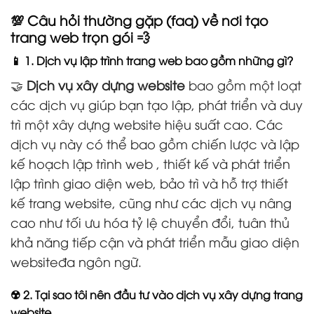
💯 Câu hỏi thường gặp (faq) về nơi tạo
trang web trọn gói 💨
📱 1. Dịch vụ lập trình trang web bao gồm những gì?
🤝
Dịch vụ xây dựng website
bao gồm một loạt
các dịch vụ giúp bạn tạo lập, phát triển và duy
trì một xây dựng website hiệu suất cao. Các
dịch vụ này có thể bao gồm chiến lược và lập
kế hoạch lập trình web , thiết kế và phát triển
lập trình giao diện web, bảo trì và hỗ trợ thiết
kế trang website, cũng như các dịch vụ nâng
cao như tối ưu hóa tỷ lệ chuyển đổi, tuân thủ
khả năng tiếp cận và phát triển mẫu giao diện
websiteđa ngôn ngữ.
☢️ 2. Tại sao tôi nên đầu tư vào dịch vụ xây dựng trang
website