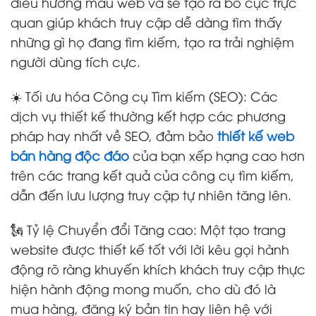
điều hướng mẫu web và sẽ tạo ra bố cục trực
quan giúp khách truy cập dễ dàng tìm thấy
những gì họ đang tìm kiếm, tạo ra trải nghiệm
người dùng tích cực.
☀️ Tối ưu hóa Công cụ Tìm kiếm (SEO): Các
dịch vụ thiết kế thường kết hợp các phương
pháp hay nhất về SEO, đảm bảo
thiết kế web
bán hàng độc đáo
của bạn xếp hạng cao hơn
trên các trang kết quả của công cụ tìm kiếm,
dẫn đến lưu lượng truy cập tự nhiên tăng lên.
🗽 Tỷ lệ Chuyển đổi Tăng cao: Một tạo trang
website được thiết kế tốt với lời kêu gọi hành
động rõ ràng khuyến khích khách truy cập thực
hiện hành động mong muốn, cho dù đó là
mua hàng, đăng ký bản tin hay liên hệ với