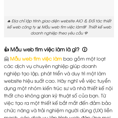
🔥 Địa chỉ lập trình giao diện website AIO 💪 Đối tác thiết
kế web công ty 📊 Mẫu web tìm việc làm💯 Thiết kế web
doanh nghiệp theo yêu cầu 🌹
👍 Mẫu web tìm việc làm là gì? 🕧
🤗
Mẫu web tìm việc làm
bao gồm một loạt
các dịch vụ chuyên nghiệp giúp doanh
nghiệp tạo lập, phát triển và duy trì một làm
website hiệu suất cao. Hãy nghĩ về việc tuyển
dụng một nhóm kiến trúc sư và nhà thiết kế nội
thất cho không gian kỹ thuật số của bạn. Từ
việc tạo ra một thiết kế bắt mắt đến đảm bảo
chức năng và trải nghiệm người dùng (UX) liền
mạch, các dịch vụ lập trình web đáp ứng mọi