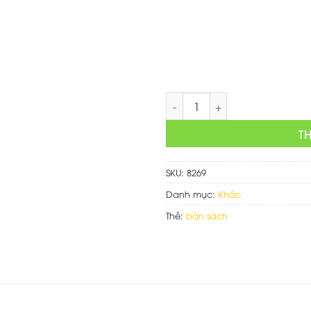
là:
1,500,
Mẫu web bán sách số lượng
T
SKU:
8269
Danh mục:
Khác
Thẻ:
bán sách