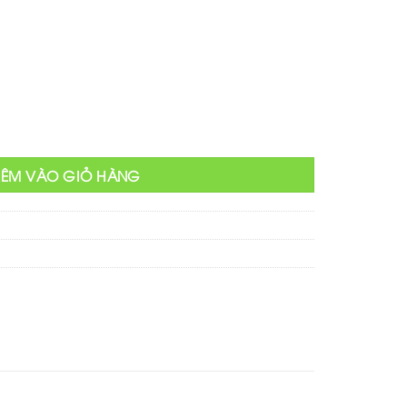
tại
000 ₫.
là:
750,000 ₫.
HÊM VÀO GIỎ HÀNG