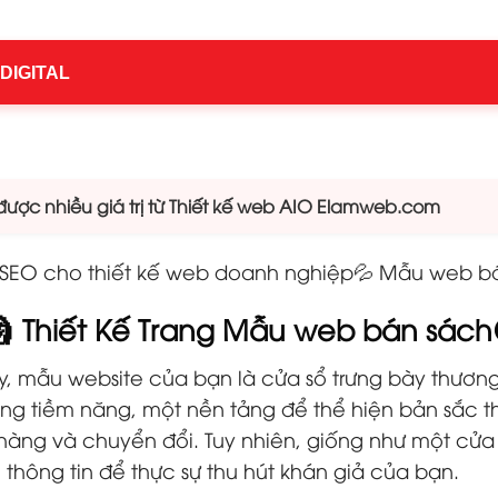
 DIGITAL
ược nhiều giá trị từ Thiết kế web AIO Elamweb.com
 SEO cho thiết kế web doanh nghiệp💦 Mẫu web bá
 🗿 Thiết Kế Trang Mẫu web bán sách
y, mẫu website của bạn là cửa sổ trưng bày thương 
hàng tiềm năng, một nền tảng để thể hiện bản sắc
hàng và chuyển đổi. Tuy nhiên, giống như một cửa
thông tin để thực sự thu hút khán giả của bạn.