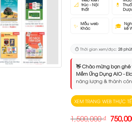
📐
💊
trúc - Nội
Thuố
thất
Dượ
Mẫu web
Ngh
✨
🎓
Khác
kế 
⏱️ Thời gian xem/đọc:
28 phút
👋 Chào mừng bạn ghé thăm
Mềm Ứng Dụng AIO - 
năng lượng & thành côn
XEM TRANG WEB THỰC TẾ
Giá
1,500,000
₫
750,0
gốc