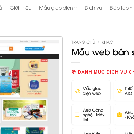
ủ
Giới thiệu
Mẫu giao diện
Dịch vụ
Đào tạo
TRANG CHỦ
/
KHÁC
Mẫu web bán s
🎯 DANH MỤC DỊCH VỤ C
Mẫu giao
Thiế
🎨
🚀
diện web
AIO
Web Công
Web 
💻
🏨
nghệ - Máy
- Kh
tính
Web Kiến
Mẫu