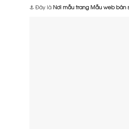
⚓ Đây là
Nơi mẫu trang Mẫu web bán 