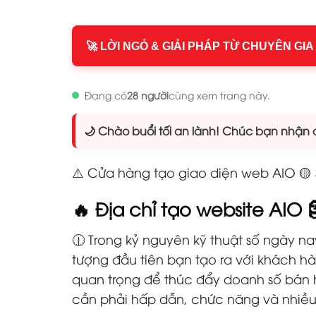
🚀 LỜI NGỎ & GIẢI PHÁP TỪ CHUYÊN GIA
Đang có
28 người
cùng xem trang này.
🌙 Chào buổi tối an lành! Chúc bạn nhận đ
⚠️ Cửa hàng tạo giao diện web AIO 🟡
🔥 Địa chỉ tạo website AIO
🕧 Trong kỷ nguyên kỹ thuật số ngày na
tượng đầu tiên bạn tạo ra với khách 
quan trọng để thúc đẩy doanh số bán 
cần phải hấp dẫn, chức năng và nhiều 