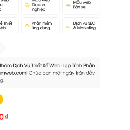
Mẫu web
🤝
🚗
c -
Doanh
Bán xe
c
nghiệp
ề Thiết
Phần mềm
Dịch vụ SEO
⚙️
📈
Web
ứng dụng
& Marketing
 Dịch Vụ Thiết Kế Web - Lập Trình Phần
Elamweb.com!
Chúc bạn một ngày tràn đầy
g.
Giá
00
₫
hiện