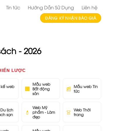
Tin tức
Hướng Dẫn Sử Dụng
Liên hệ
ĐĂNG KÝ NHẬN BÁO GIÁ
ách - 2026
HIẾN LƯỢC
Mẫu web
t kế web
Mẫu web Tin
🏢
📰
Bất động
tức
sản
Web Mỹ
Du lịch
Web Thời
💄
👗
phẩm - Làm
ách sạn
trang
đẹp
 web
Mẫu web