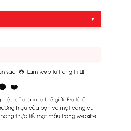
▼
n sách😎 Làm web tự trang trí 🟥
🟠 ❤️
hiệu của bạn ra thế giới. Đó là ấn
 thương hiệu của bạn và một công cụ
 hàng thực tế, một mẫu trang website