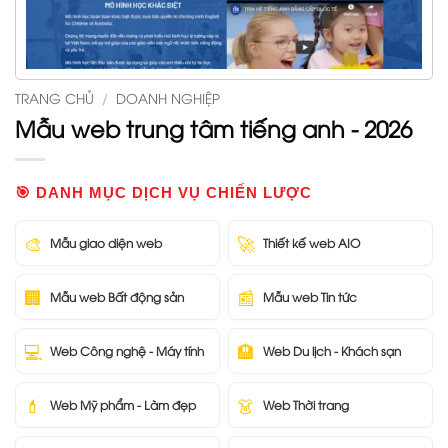
TRANG CHỦ
/
DOANH NGHIỆP
Mẫu web trung tâm tiếng anh - 2026
🎯 DANH MỤC DỊCH VỤ CHIẾN LƯỢC
🎨
🚀
Mẫu giao diện web
Thiết kế web AIO
🏢
📰
Mẫu web Bất động sản
Mẫu web Tin tức
💻
🏨
Web Công nghệ - Máy tính
Web Du lịch - Khách sạn
💄
👗
Web Mỹ phẩm - Làm đẹp
Web Thời trang