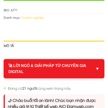
SKU:
6771
Danh mục:
Doanh nghiệp
MÔ TẢ
🚀 LỜI NGỎ & GIẢI PHÁP TỪ CHUYÊN GIA
▼
DIGITAL
Đang có
21 người
cùng xem trang này.
🌙 Chào buổi tối an lành! Chúc bạn nhận được
nhiều giá trị từ Thiết kế web AIO Elamweb.com