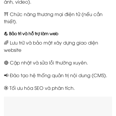
ảnh, video).
⛩️ Chức năng thương mại điện tử (nếu cần
thiết).
💪 Bảo trì và hỗ trợ làm web
🌈 Lưu trữ và bảo mật xây dựng giao diện
website
🔴 Cập nhật và sửa lỗi thường xuyên.
📢 Đào tạo hệ thống quản trị nội dung (CMS).
🏵️ Tối ưu hóa SEO và phân tích.