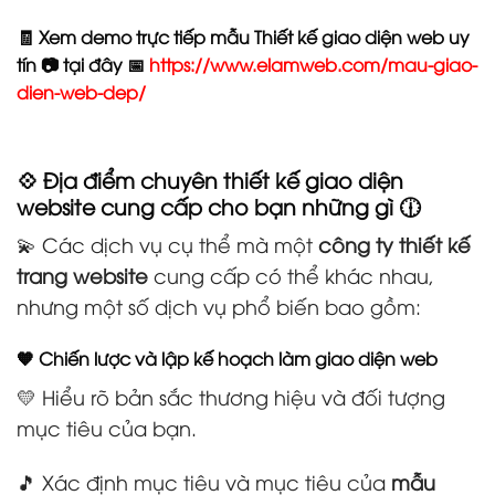
🧾 Xem demo trực tiếp mẫu Thiết kế giao diện web uy
tín 📷 tại đây 📅
https://www.elamweb.com/mau-giao-
dien-web-dep/
💠 Địa điểm chuyên thiết kế giao diện
website cung cấp cho bạn những gì 🕧
💫 Các dịch vụ cụ thể mà một
công ty thiết kế
trang website
cung cấp có thể khác nhau,
nhưng một số dịch vụ phổ biến bao gồm:
🧡 Chiến lược và lập kế hoạch làm giao diện web
💛 Hiểu rõ bản sắc thương hiệu và đối tượng
mục tiêu của bạn.
🎵 Xác định mục tiêu và mục tiêu của
mẫu