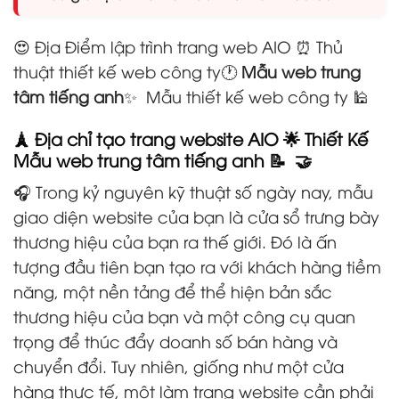
😍 Địa Điểm lập trình trang web AIO ⏰ Thủ
thuật thiết kế web công ty🕐
Mẫu web trung
tâm tiếng anh
✨ Mẫu thiết kế web công ty 🕌
🗼 Địa chỉ tạo trang website AIO 🌟 Thiết Kế
Mẫu web trung tâm tiếng anh 📝 🤝
🎧 Trong kỷ nguyên kỹ thuật số ngày nay, mẫu
giao diện website của bạn là cửa sổ trưng bày
thương hiệu của bạn ra thế giới. Đó là ấn
tượng đầu tiên bạn tạo ra với khách hàng tiềm
năng, một nền tảng để thể hiện bản sắc
thương hiệu của bạn và một công cụ quan
trọng để thúc đẩy doanh số bán hàng và
chuyển đổi. Tuy nhiên, giống như một cửa
hàng thực tế, một làm trang website cần phải