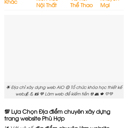
Khác
Nội Thất
Thể Thao
Mại
🌟 Địa chỉ xây dựng web AIO 🟡 Tổ chức khóa học thiết kế
web💰 💪 📸 💙 Làm web để kiếm tiền ☢️ 👥 🍁 💛💚
💯 Lựa Chọn Địa điểm chuyên xây dựng
trang website Phù Hợp
🔰 Với vô số
địa điểm chuyên làm website