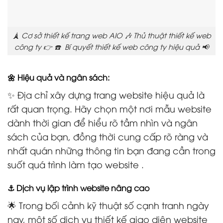
🗼 Cơ sở thiết kế trang web AIO 🎶 Thủ thuật thiết kế web
công ty 👉 ☎️ Bí quyết thiết kế web công ty hiệu quả 📢
🌼 Hiệu quả và ngân sách:
✨ Địa chỉ xây dựng trang website hiệu quả là
rất quan trọng. Hãy chọn một nơi mẫu website
dành thời gian để hiểu rõ tầm nhìn và ngân
sách của bạn, đồng thời cung cấp rõ ràng và
nhất quán những thông tin bạn đang cần trong
suốt quá trình làm tạo website .
⚓ Dịch vụ lập trình website nâng cao
🌟 Trong bối cảnh kỹ thuật số cạnh tranh ngày
nay, một số dịch vụ thiết kế giao diện website