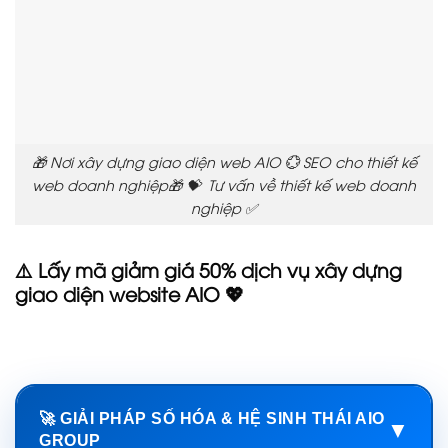
🎁 Nơi xây dựng giao diện web AIO 💮 SEO cho thiết kế
web doanh nghiệp🎁 💝 Tư vấn về thiết kế web doanh
nghiệp ✅
⚠️ Lấy mã giảm giá 50% dịch vụ xây dựng
giao diện website AIO 💖
🚀 GIẢI PHÁP SỐ HÓA & HỆ SINH THÁI AIO
▼
GROUP