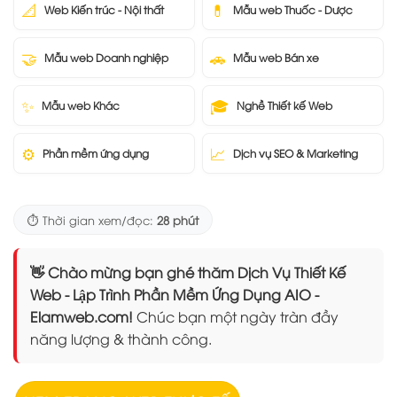
📐
💊
Web Kiến trúc - Nội thất
Mẫu web Thuốc - Dược
🤝
🚗
Mẫu web Doanh nghiệp
Mẫu web Bán xe
✨
🎓
Mẫu web Khác
Nghề Thiết kế Web
⚙️
📈
Phần mềm ứng dụng
Dịch vụ SEO & Marketing
⏱️ Thời gian xem/đọc:
28 phút
👋 Chào mừng bạn ghé thăm Dịch Vụ Thiết Kế
Web - Lập Trình Phần Mềm Ứng Dụng AIO -
Elamweb.com!
Chúc bạn một ngày tràn đầy
năng lượng & thành công.