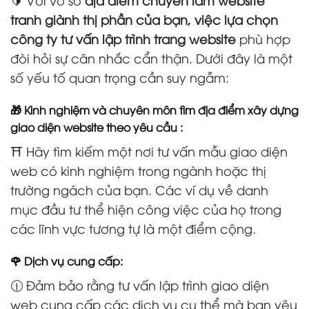
tranh giành thị phần của bạn, việc lựa chọn
công ty tư vấn lập trình trang website
phù hợp
đòi hỏi sự cân nhắc cẩn thận. Dưới đây là một
số yếu tố quan trọng cần suy ngẫm:
🎁 Kinh nghiệm và chuyên môn tìm địa điểm xây dựng
giao diện website theo yêu cầu :
⛩️ Hãy tìm kiếm một nơi tư vấn mẫu giao diện
web có kinh nghiệm trong ngành hoặc thị
trường ngách của bạn. Các ví dụ về danh
mục đầu tư thể hiện công việc của họ trong
các lĩnh vực tương tự là một điểm cộng.
🌹 Dịch vụ cung cấp:
🕧 Đảm bảo rằng tư vấn lập trình giao diện
web cung cấp các dịch vụ cụ thể mà bạn yêu