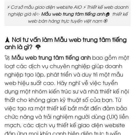
⚡ Cơ sở mẫu giao diện website AIO ⚡ Thiết kế web doanh
nghiệp giá rẻ✨
Mẫu web trung tâm tiếng anh
🏠 thiết kế
web bán hàng trực tuyến việt nam 🏵️
🗼 Nơi tư vấn làm Mẫu web trung tâm tiếng
anh là gì? 🌹
🚀
Mẫu web trung tâm tiếng anh
bao gồm một
loạt các dịch vụ chuyên nghiệp giúp doanh
nghiệp tạo lập, phát triển và duy trì một mẫu
web hiệu suất cao. Hãy nghĩ về việc tuyển
dụng một nhóm kiến trúc sư và nhà thiết kế nội
thất cho không gian kỹ thuật số của bạn. Từ
việc tạo ra một thiết kế bắt mắt đến đảm bảo
chức năng và trải nghiệm người dùng (UX) liền
mạch, các dịch vụ thiết kế giao diện website
đáp ứng mọi khía cạnh hiện diện trực tuyến