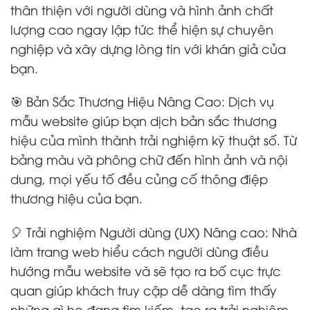
thân thiện với người dùng và hình ảnh chất
lượng cao ngay lập tức thể hiện sự chuyên
nghiệp và xây dựng lòng tin với khán giả của
bạn.
🎯 Bản Sắc Thương Hiệu Nâng Cao: Dịch vụ
mẫu website giúp bạn dịch bản sắc thương
hiệu của mình thành trải nghiệm kỹ thuật số. Từ
bảng màu và phông chữ đến hình ảnh và nội
dung, mọi yếu tố đều củng cố thông điệp
thương hiệu của bạn.
🎈 Trải nghiệm Người dùng (UX) Nâng cao: Nhà
làm trang web hiểu cách người dùng điều
hướng mẫu website và sẽ tạo ra bố cục trực
quan giúp khách truy cập dễ dàng tìm thấy
những gì họ đang tìm kiếm, tạo ra trải nghiệm