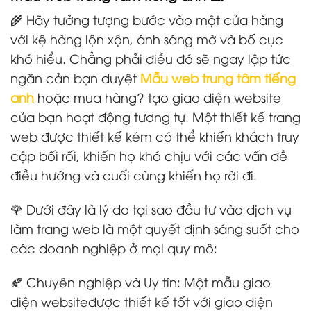
🌾 Hãy tưởng tượng bước vào một cửa hàng
với kệ hàng lộn xộn, ánh sáng mờ và bố cục
khó hiểu. Chẳng phải điều đó sẽ ngay lập tức
ngăn cản bạn duyệt
Mẫu web trung tâm tiếng
anh
hoặc mua hàng? tạo giao diện website
của bạn hoạt động tương tự. Một thiết kế trang
web được thiết kế kém có thể khiến khách truy
cập bối rối, khiến họ khó chịu với các vấn đề
điều hướng và cuối cùng khiến họ rời đi.
🌹 Dưới đây là lý do tại sao đầu tư vào dịch vụ
làm trang web là một quyết định sáng suốt cho
các doanh nghiệp ở mọi quy mô:
🍂 Chuyên nghiệp và Uy tín: Một mẫu giao
diện websiteđược thiết kế tốt với giao diện