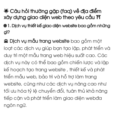
🌟 Câu hỏi thường gặp (faq) về địa điểm
xây dựng giao diện web theo yêu cầu ⛩️
🌐 1. Dịch vụ thiết kế giao diện website bao gồm những
gì?
🕋
Dịch vụ mẫu trang website
bao gồm một
loạt các dịch vụ giúp bạn tạo lập, phát triển và
duy trì một mẫu trang web hiệu suất cao. Các
dịch vụ này có thể bao gồm chiến lược và lập
kế hoạch tạo trang website , thiết kế và phát
triển mẫu web, bảo trì và hỗ trợ làm trang
website, cũng như các dịch vụ nâng cao như
tối ưu hóa tỷ lệ chuyển đổi, tuân thủ khả năng
tiếp cận và phát triển làm giao diện webđa
ngôn ngữ.