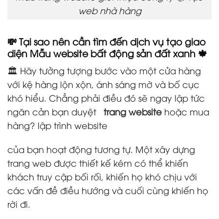
web nhà hàng
💸 Tại sao nên cần tìm đến dịch vụ tạo giao
diện Mẫu website bất động sản đất xanh 🍁
🏛️ Hãy tưởng tượng bước vào một cửa hàng
với kệ hàng lộn xộn, ánh sáng mờ và bố cục
khó hiểu. Chẳng phải điều đó sẽ ngay lập tức
ngăn cản bạn duyệt
trang website
hoặc mua
hàng? lập trình website
của bạn hoạt động tương tự. Một xây dựng
trang web được thiết kế kém có thể khiến
khách truy cập bối rối, khiến họ khó chịu với
các vấn đề điều hướng và cuối cùng khiến họ
rời đi.