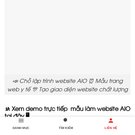
📣 Chỗ lập trình website AIO ⏰ Mẫu trang
web y tế 🎊 Tạo giao diện website chất lượng
🚸 Xem demo trực tiếp mẫu làm website AIO
tại đây 🖥️
DANH MỤC
TÌM KIẾM
LIÊN HỆ