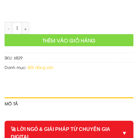
Mẫu website bất động sản đất xanh số lượng
THÊM VÀO GIỎ HÀNG
SKU:
6829
Danh mục:
Bất động sản
MÔ TẢ
🚀 LỜI NGỎ & GIẢI PHÁP TỪ CHUYÊN GIA
▼
DIGITAL