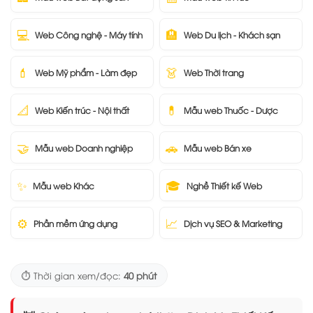
💻
🏨
Web Công nghệ - Máy tính
Web Du lịch - Khách sạn
💄
👗
Web Mỹ phẩm - Làm đẹp
Web Thời trang
📐
💊
Web Kiến trúc - Nội thất
Mẫu web Thuốc - Dược
🤝
🚗
Mẫu web Doanh nghiệp
Mẫu web Bán xe
✨
🎓
Mẫu web Khác
Nghề Thiết kế Web
⚙️
📈
Phần mềm ứng dụng
Dịch vụ SEO & Marketing
⏱️ Thời gian xem/đọc:
40 phút