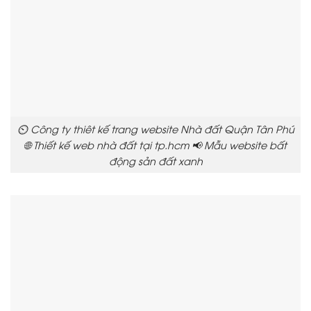
⏲️ Công ty thiêt kế trang website Nhà đất Quận Tân Phú
🌐 Thiết kế web nhà đất tại tp.hcm 📢 Mẫu website bất
động sản đất xanh