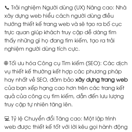
📞 Trải nghiệm Người dùng (UX) Nâng cao: Nhà
xây dựng web hiểu cách người dùng điều
hướng thiết kế trang web và sẽ tạo ra bố cục
trực quan giúp khách truy cập dễ dàng tìm
thấy những gì họ đang tìm kiếm, tạo ra trải
nghiệm người dùng tích cực.
🌐 Tối ưu hóa Công cụ Tìm kiếm (SEO): Các dịch
vụ thiết kế thường kết hợp các phương pháp
hay nhất về SEO, đảm bảo
xây dựng trang web
của bạn xếp hạng cao hơn trên các trang kết
quả của công cụ tìm kiếm, dẫn đến lưu lượng
truy cập tự nhiên tăng lên.
💻 Tỷ lệ Chuyển đổi Tăng cao: Một lập trình
web được thiết kế tốt với lời kêu gọi hành động