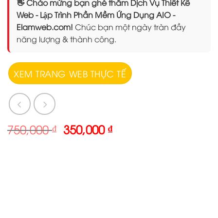
👋 Chào mừng bạn ghé thăm Dịch Vụ Thiết Kế
Web - Lập Trình Phần Mềm Ứng Dụng AIO -
Elamweb.com!
Chúc bạn một ngày tràn đầy
năng lượng & thành công.
XEM TRANG WEB THỰC TẾ
Giá
Giá
750,000
₫
350,000
₫
gốc
hiện
là:
tại
750,000 ₫.
là:
350,000 ₫.