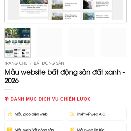
TRANG CHỦ
/
BẤT ĐỘNG SẢN
Mẫu website bất động sản đất xanh -
2026
🎯 DANH MỤC DỊCH VỤ CHIẾN LƯỢC
🎨
🚀
Mẫu giao diện web
Thiết kế web AIO
🏢
📰
Mẫu web Bất động sản
Mẫu web Tin tức