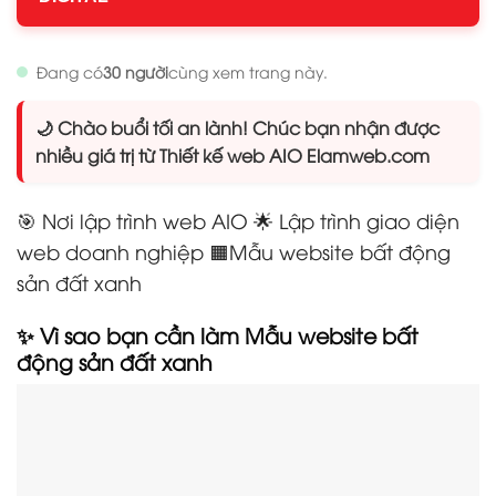
Đang có
30 người
cùng xem trang này.
🌙 Chào buổi tối an lành! Chúc bạn nhận được
nhiều giá trị từ Thiết kế web AIO Elamweb.com
🎯 Nơi lập trình web AIO 🌟 Lập trình giao diện
web doanh nghiệp 🟧Mẫu website bất động
sản đất xanh
✨ Vì sao bạn cần làm Mẫu website bất
động sản đất xanh