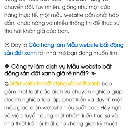
chuyển đổi. Tuy nhiên, giống như một cửa
hàng thực tế, một mẫu website cần phải hấp
dẫn, chức năng và nhiều thông tin để thực sự
thu hút khán giả của bạn.
😍 Đây là
Cửa hàng làm Mẫu website bất động
sản đất xanh
tốt nhà mà bạn đang muốn tìm
🔷 Công ty làm dịch vụ Mẫu website bất
động sản đất xanh giá rẻ nhất? ✨
🤝
Mẫu website bất động sản đất xanh
bao
gồm một loạt các dịch vụ chuyên nghiệp giúp
doanh nghiệp tạo lập, phát triển và duy trì một
mẫu giao diện website hiệu suất cao. Hãy nghĩ
về việc tuyển dụng một nhóm kiến trúc sư và
nhà thiết kế nội thất cho không gian kỹ thuật