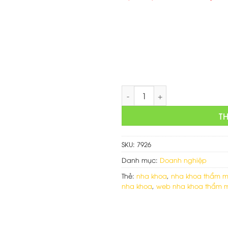
gốc
là:
1,500,
Mẫu website dịch vụ nha kho
T
SKU:
7926
Danh mục:
Doanh nghiệp
Thẻ:
nha khoa
,
nha khoa thẩm m
nha khoa
,
web nha khoa thẩm m