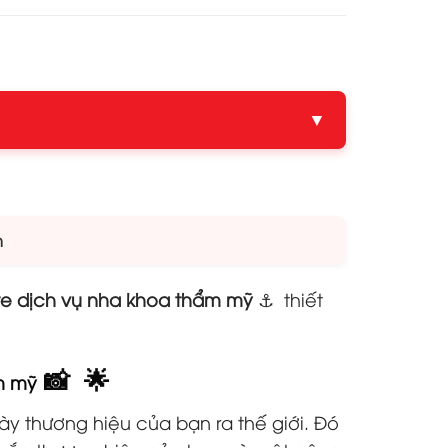
▼
m
e dịch vụ nha khoa thẩm mỹ
⚓ thiết
📸 🌟
m mỹ
ày thương hiệu của bạn ra thế giới. Đó