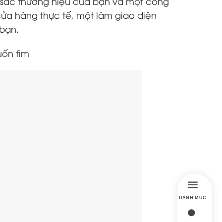
n sắc thương hiệu của bạn và một công
ửa hàng thực tế, một làm giao diện
 bạn.
ốn tìm
DANH MỤC