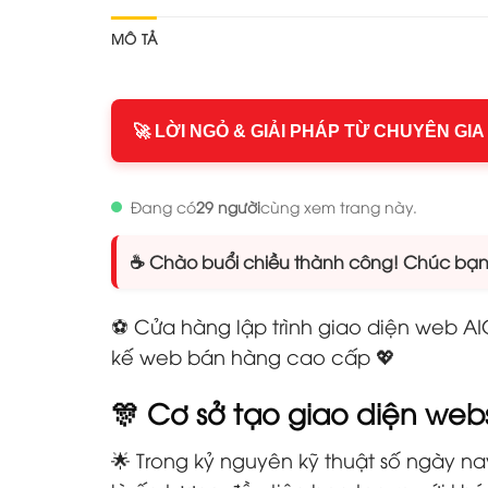
MÔ TẢ
🚀 LỜI NGỎ & GIẢI PHÁP TỪ CHUYÊN GIA
Đang có
29 người
cùng xem trang này.
☕ Chào buổi chiều thành công! Chúc bạn n
⚽ Cửa hàng lập trình giao diện web AIO
kế web bán hàng cao cấp 💖
🎊 Cơ sở tạo giao diện web
🌟 Trong kỷ nguyên kỹ thuật số ngày na