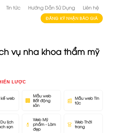
Tin tức
Hướng Dẫn Sử Dụng
Liên hệ
ĐĂNG KÝ NHẬN BÁO GIÁ
ịch vụ nha khoa thẩm mỹ
HIẾN LƯỢC
Mẫu web
t kế web
Mẫu web Tin
🏢
📰
Bất động
tức
sản
Web Mỹ
Du lịch
Web Thời
💄
👗
phẩm - Làm
ách sạn
trang
đẹp