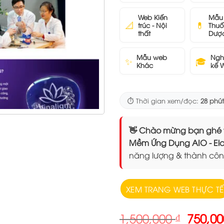
Web Kiến
Mẫu
📐
💊
trúc - Nội
Thuố
thất
Dượ
Mẫu web
Ngh
✨
🎓
Khác
kế 
⏱️ Thời gian xem/đọc:
28 phút
👋 Chào mừng bạn ghé thăm
Mềm Ứng Dụng AIO - 
năng lượng & thành côn
XEM TRANG WEB THỰC TẾ
Giá
1,500,000
₫
750,0