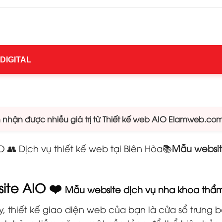
 DIGITAL
hận được nhiều giá trị từ Thiết kế web AIO Elamweb.co
 👥 Dịch vụ thiết kế web tại Biên Hòa📚
Mẫu websit
site AIO ❤️
Mẫu website dịch vụ nha khoa thẩ
y, thiết kế giao diện web của bạn là cửa sổ trưng b