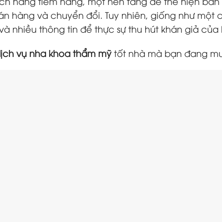
hách hàng tiềm năng, một nền tảng để thể hiện bả
n hàng và chuyển đổi. Tuy nhiên, giống như một c
à nhiều thông tin để thực sự thu hút khán giả của
ịch vụ nha khoa thẩm mỹ
tốt nhà mà bạn đang mu