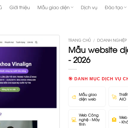
ủ
Giới thiệu
Mẫu giao diện
Dịch vụ
Đào tạo
TRANG CHỦ
/
DOANH NGHIỆP
Mẫu website d
- 2026
🎯 DANH MỤC DỊCH VỤ C
Mẫu giao
Thiế
🎨
🚀
diện web
AIO
Web Công
Web 
💻
🏨
nghệ - Máy
- Kh
tính