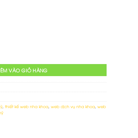
hiện
tại
000 ₫.
là:
750,000 ₫.
a thẩm mỹ số lượng
HÊM VÀO GIỎ HÀNG
ỹ
,
thiết kế web nha khoa
,
web dịch vụ nha khoa
,
web
ỹ