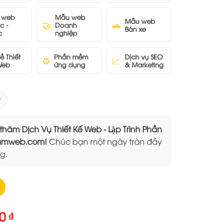
 web
Mẫu web
Mẫu web
🤝
🚗
c -
Doanh
Bán xe
c
nghiệp
ề Thiết
Phần mềm
Dịch vụ SEO
⚙️
📈
Web
ứng dụng
& Marketing
 Dịch Vụ Thiết Kế Web - Lập Trình Phần
Elamweb.com!
Chúc bạn một ngày tràn đầy
g.
Giá
00
₫