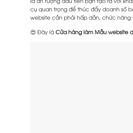
là ấn tượng đầu tiên bạn tạo ra với k
cụ quan trọng để thúc đẩy doanh số bá
website cần phải hấp dẫn, chức năng v
😍 Đây là
Cửa hàng làm Mẫu website d