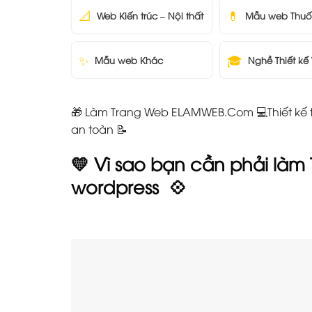
📐
💊
Web Kiến trúc – Nội thất
Mẫu web Thuố
✨
🎓
Mẫu web Khác
Nghề Thiết kế
🎁 Làm Trang Web ELAMWEB.Com 💻Thiết kế t
an toàn 📝
💛 Vì sao bạn cần phải là
wordpress
💠