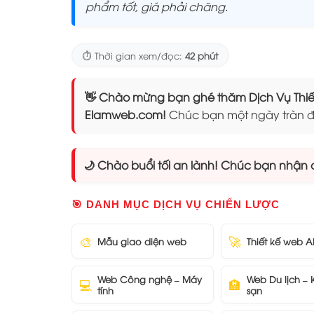
phẩm tốt, giá phải chăng.
⏱️ Thời gian xem/đọc:
42 phút
👋 Chào mừng bạn ghé thăm Dịch Vụ Thiết 
Elamweb.com!
Chúc bạn một ngày tràn đ
🌙 Chào buổi tối an lành! Chúc bạn nhận đ
🎯 DANH MỤC DỊCH VỤ CHIẾN LƯỢC
🎨
🚀
Mẫu giao diện web
Thiết kế web A
Web Công nghệ – Máy
Web Du lịch –
💻
🏨
tính
sạn