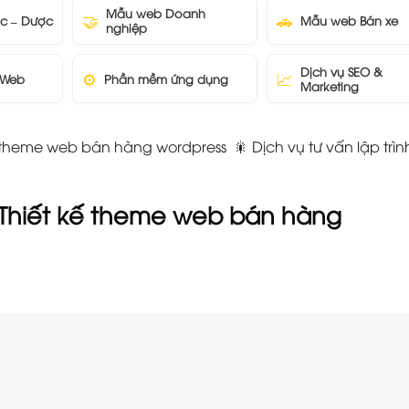
Mẫu web Doanh
🤝
🚗
c – Dược
Mẫu web Bán xe
nghiệp
Dịch vụ SEO &
⚙️
📈
 Web
Phần mềm ứng dụng
Marketing
heme web bán hàng wordpress 🎇 Dịch vụ tư vấn lập trì
m Thiết kế theme web bán hàng