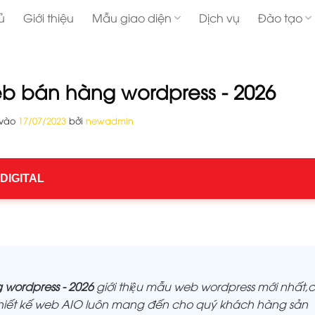
ủ
Giới thiệu
Mẫu giao diện
Dịch vụ
Đào tạo
eb bán hàng wordpress - 2026
 vào
17/07/2023
bởi
newadmin
 DIGITAL
 wordpress - 2026
giới thiệu mẫu web wordpress mới nhất,c
̣ thiết kế web AIO luôn mang đến cho quý khách hàng sản