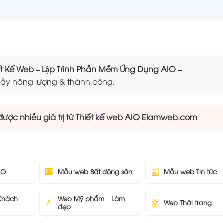
Kế Web – Lập Trình Phần Mềm Ứng Dụng AIO –
ầy năng lượng & thành công.
ược nhiều giá trị từ Thiết kế web AIO Elamweb.com
🏢
📰
IO
Mẫu web Bất động sản
Mẫu web Tin tức
 Khách
Web Mỹ phẩm – Làm
💄
👗
Web Thời trang
đẹp