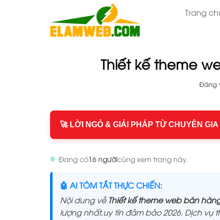
Bỏ
Trang ch
qua
nội
dung
Thiết kế theme w
Đăng
🚀 LỜI NGỎ & GIẢI PHÁP TỪ CHUYÊN GIA
Đang có
16 người
cùng xem trang này.
🤖 AI TÓM TẮT THỰC CHIẾN:
Nội dung về
Thiết kế theme web bán hàng
lượng nhất,uy tín đảm bảo 2026. Dịch vu