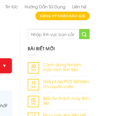
Tin tức
Hướng Dẫn Sử Dụng
Liên hệ
ĐĂNG KÝ NHẬN BÁO GIÁ
BÀI BIẾT MỚI
Cách dùng tivi làm
20
▼
màn hình tính tiền
Th7
Không
có
Giải pháp POS tiết kiệm
bình
11
luận
cho quán cafe
Th7
ở
Cách
Không
dùng
có
Biến tivi thành máy tính
tivi
bình
02
làm
luận
tiền
Th7
hất
màn
ở
hình
Giải
Không
tính
pháp
có
Mua máy tính tiền kết
tiền
POS
bình