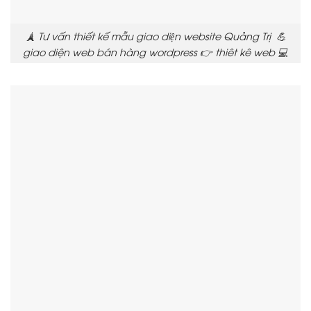
🗼 Tư vấn thiết kế mẫu giao diện website Quảng Trị 💪
giao diện web bán hàng wordpress 👉 thiêt kê web 💻