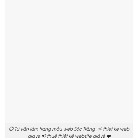
💮 Tư vấn làm trang mẫu web Sóc Trăng 🌞 thiet ke web
gia re 📢 thuê thiết kế website giá rẻ ❤️