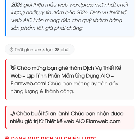
2026
giới thiệu mẫu web wordpress mới nhất,chất
lượng nhất,uy tín đảm bảo 2026. Dịch vụ thiết kế
web AIO luôn mang đến cho quý khách hàng
sản phẩm tốt, giá phải chăng.
⏱️ Thời gian xem/đọc:
38 phút
👋 Chào mừng bạn ghé thăm Dịch Vụ Thiết Kế
Web – Lập Trình Phần Mềm Ứng Dụng AIO –
Elamweb.com!
Chúc bạn một ngày tràn đầy
năng lượng & thành công.
🌙 Chào buổi tối an lành! Chúc bạn nhận được
nhiều giá trị từ Thiết kế web AIO Elamweb.com
🎯 DANH MỤC DỊCH VỤ CHIẾN LƯỢC