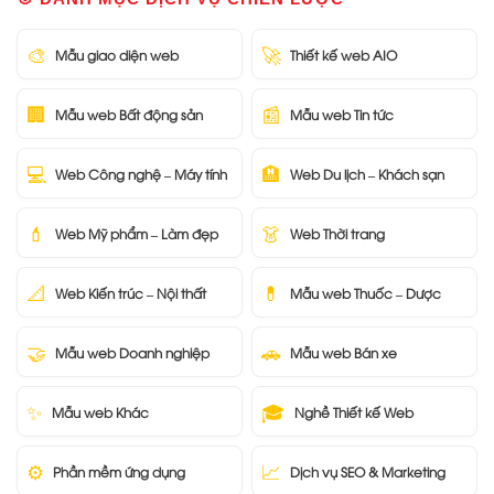
🎨
🚀
Mẫu giao diện web
Thiết kế web AIO
🏢
📰
Mẫu web Bất động sản
Mẫu web Tin tức
💻
🏨
Web Công nghệ – Máy tính
Web Du lịch – Khách sạn
💄
👗
Web Mỹ phẩm – Làm đẹp
Web Thời trang
📐
💊
Web Kiến trúc – Nội thất
Mẫu web Thuốc – Dược
🤝
🚗
Mẫu web Doanh nghiệp
Mẫu web Bán xe
✨
🎓
Mẫu web Khác
Nghề Thiết kế Web
⚙️
📈
Phần mềm ứng dụng
Dịch vụ SEO & Marketing