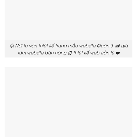
💥 Nơi tư vấn thiết kế trang mẫu website Quận 3 📸 giá
làm website bán hàng ⏰ thiết kế web trần lê ❤️