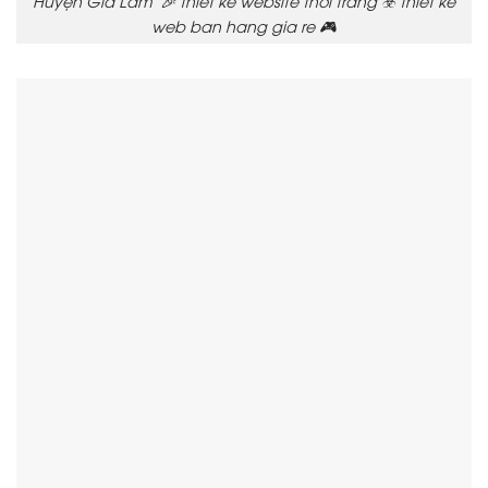
Huyện Gia Lâm 🎉 thiết kế website thời trang ☣️ thiet ke
web ban hang gia re 🎮