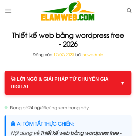
Bỏ
qua
nội
dung
Thiết kế web bằng wordpress free
- 2026
Đăng vào
17/07/2023
bởi
newadmin
🚀 LỜI NGỎ & GIẢI PHÁP TỪ CHUYÊN GIA
▼
DIGITAL
Đang có
24 người
cùng xem trang này.
🤖 AI TÓM TẮT THỰC CHIẾN:
Nội dung về
Thiết kế web bằng wordpress free -