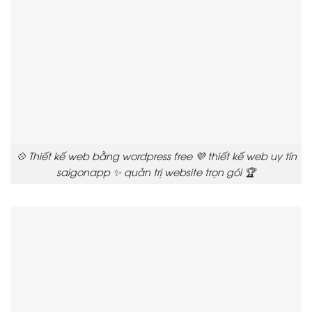
💠 Thiết kế web bằng wordpress free 💜 thiết kế web uy tín
saigonapp ✨ quản trị website trọn gói 🏆