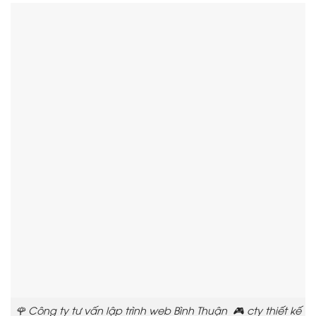
🌹 Công ty tư vấn lập trình web Bình Thuận 🎮 cty thiết kế