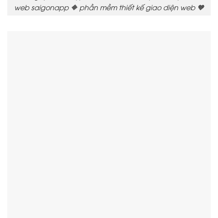
web saigonapp 🔶 phần mềm thiết kế giao diện web 🧡