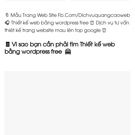
🔖 Mẫu Trang Web Site Fb.Com/Dichvuquangcaoweb
🎧 Thiết kế web bằng wordpress free ⏰ Dịch vụ tư vấn
thiêt kế trang website mau lên top google ⏰
🧾 Vì sao bạn cần phải tìm Thiết kế web
bằng wordpress free
🤗