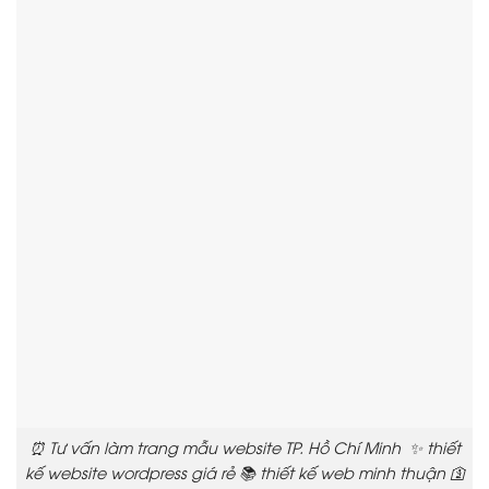
⏰ Tư vấn làm trang mẫu website TP. Hồ Chí Minh ✨ thiết
kế website wordpress giá rẻ 📚 thiết kế web minh thuận 🛐