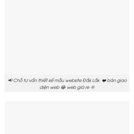
📢 Chỗ tư vấn thiết kế mẫu website Đắk Lắk ❤️ bán giao
diện web 😂 web giá re 🌞