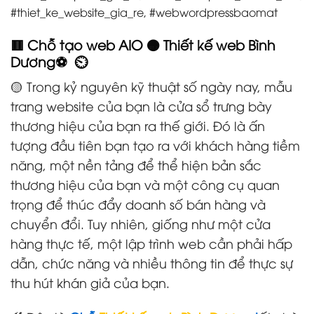
#thiet_ke_website_gia_re, #webwordpressbaomat
🟥 Chỗ tạo web AIO 🟠 Thiết kế web Bình
Dương⚽ ⏲️
🟡 Trong kỷ nguyên kỹ thuật số ngày nay, mẫu
trang website của bạn là cửa sổ trưng bày
thương hiệu của bạn ra thế giới. Đó là ấn
tượng đầu tiên bạn tạo ra với khách hàng tiềm
năng, một nền tảng để thể hiện bản sắc
thương hiệu của bạn và một công cụ quan
trọng để thúc đẩy doanh số bán hàng và
chuyển đổi. Tuy nhiên, giống như một cửa
hàng thực tế, một lập trình web cần phải hấp
dẫn, chức năng và nhiều thông tin để thực sự
thu hút khán giả của bạn.