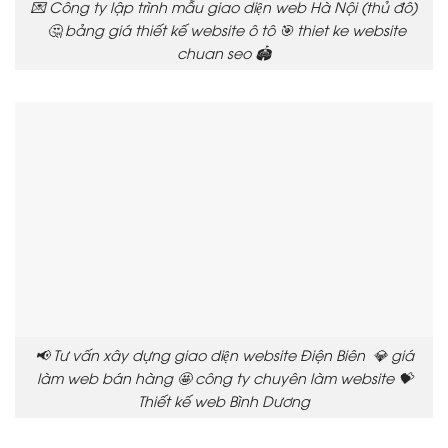
💌 Công ty lập trình mẫu giao diện web Hà Nội (thủ đô)
🤔 bảng giá thiết kế website ô tô 🎯 thiet ke website
chuan seo 🏟️
📢 Tư vấn xây dựng giao diện website Điện Biên 💎 giá
làm web bán hàng 🤩 công ty chuyên làm website 💝
Thiết kế web Bình Dương