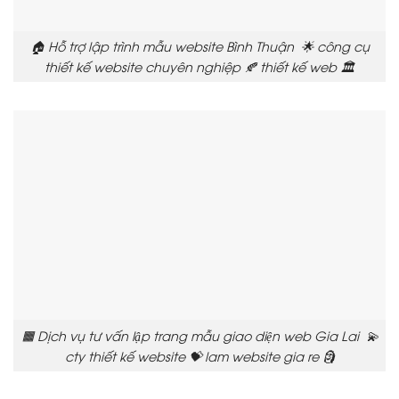
🏠 Hỗ trợ lập trình mẫu website Bình Thuận 🌟 công cụ
thiết kế website chuyên nghiệp 🍂 thiết kế web 🏛️
🟧 Dịch vụ tư vấn lập trang mẫu giao diện web Gia Lai 💫
cty thiết kế website 💝 lam website gia re 🗿