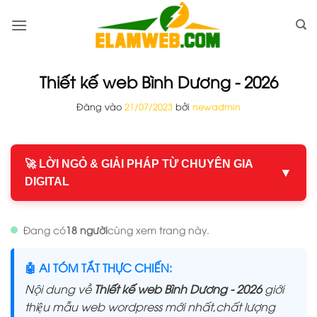
Bỏ
qua
nội
dung
Thiết kế web Bình Dương - 2026
Đăng vào
21/07/2023
bởi
newadmin
🚀 LỜI NGỎ & GIẢI PHÁP TỪ CHUYÊN GIA
▼
DIGITAL
Đang có
18 người
cùng xem trang này.
🤖 AI TÓM TẮT THỰC CHIẾN:
Nội dung về
Thiết kế web Bình Dương - 2026
giới
thiệu mẫu web wordpress mới nhất,chất lượng