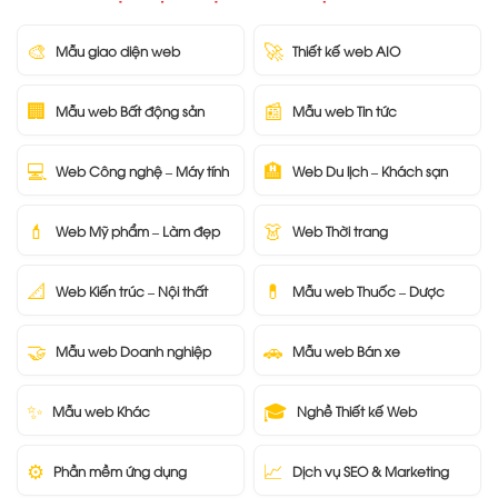
🎨
🚀
Mẫu giao diện web
Thiết kế web AIO
🏢
📰
Mẫu web Bất động sản
Mẫu web Tin tức
💻
🏨
Web Công nghệ – Máy tính
Web Du lịch – Khách sạn
💄
👗
Web Mỹ phẩm – Làm đẹp
Web Thời trang
📐
💊
Web Kiến trúc – Nội thất
Mẫu web Thuốc – Dược
🤝
🚗
Mẫu web Doanh nghiệp
Mẫu web Bán xe
✨
🎓
Mẫu web Khác
Nghề Thiết kế Web
⚙️
📈
Phần mềm ứng dụng
Dịch vụ SEO & Marketing