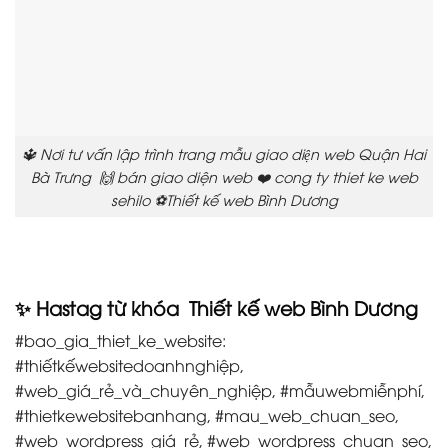
🔱 Nơi tư vấn lập trình trang mẫu giao diện web Quận Hai
Bà Trưng 🙌 bán giao diện web ❤️ cong ty thiet ke web
sehilo ⚽Thiết kế web Bình Dương
✨ Hastag từ khóa Thiết kế web Bình Dương
#bao_gia_thiet_ke_website:
#thiếtkếwebsitedoanhnghiệp,
#web_giá_rẻ_và_chuyên_nghiệp, #mẫuwebmiễnphí,
#thietkewebsitebanhang, #mau_web_chuan_seo,
#web_wordpress_giá_rẻ, #web_wordpress_chuan_seo,