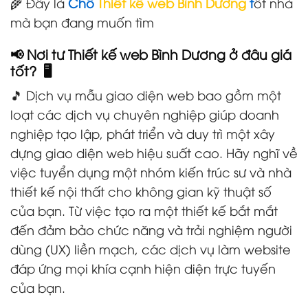
🌾 Đây là
Chỗ
Thiết kế web Bình Dương
t
ốt nhà
mà bạn đang muốn tìm
📢 Nơi tư Thiết kế web Bình Dương ở đâu giá
tốt? 🖥️
🎵 Dịch vụ mẫu giao diện web bao gồm một
loạt các dịch vụ chuyên nghiệp giúp doanh
nghiệp tạo lập, phát triển và duy trì một xây
dựng giao diện web hiệu suất cao. Hãy nghĩ về
việc tuyển dụng một nhóm kiến trúc sư và nhà
thiết kế nội thất cho không gian kỹ thuật số
của bạn. Từ việc tạo ra một thiết kế bắt mắt
đến đảm bảo chức năng và trải nghiệm người
dùng (UX) liền mạch, các dịch vụ làm website
đáp ứng mọi khía cạnh hiện diện trực tuyến
của bạn.