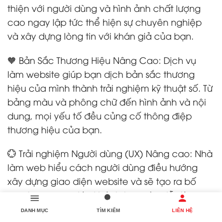
thiện với người dùng và hình ảnh chất lượng
cao ngay lập tức thể hiện sự chuyên nghiệp
và xây dựng lòng tin với khán giả của bạn.
🧡 Bản Sắc Thương Hiệu Nâng Cao: Dịch vụ
làm website giúp bạn dịch bản sắc thương
hiệu của mình thành trải nghiệm kỹ thuật số. Từ
bảng màu và phông chữ đến hình ảnh và nội
dung, mọi yếu tố đều củng cố thông điệp
thương hiệu của bạn.
💮 Trải nghiệm Người dùng (UX) Nâng cao: Nhà
làm web hiểu cách người dùng điều hướng
xây dựng giao diện website và sẽ tạo ra bố
cục trực quan giúp khách truy cập dễ dàng
tìm thấy những gì họ đang tìm kiếm, tạo ra trải
DANH MỤC
TÌM KIẾM
LIÊN HỆ