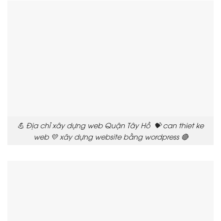
💪 Địa chỉ xây dựng web Quận Tây Hồ 💝 can thiet ke
web 💛 xây dựng website bằng wordpress 🔴